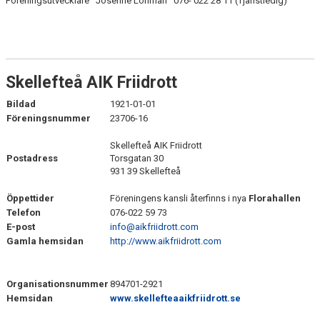
Föreningsutvecklare Josefine Lohman 076- 022 28 11 (Tjänstledig)
Skellefteå AIK Friidrott
Bildad
1921-01-01
Föreningsnummer
23706-16
Skellefteå AIK Friidrott
Postadress
Torsgatan 30
931 39 Skellefteå
Öppettider
Föreningens kansli återfinns i nya
Florahallen
Telefon
076-022 59 73
E-post
info@aikfriidrott.com
Gamla hemsidan
http://www.aikfriidrott.com
Organisationsnummer
894701-2921
Hemsidan
www.skellefteaaikfriidrott.se