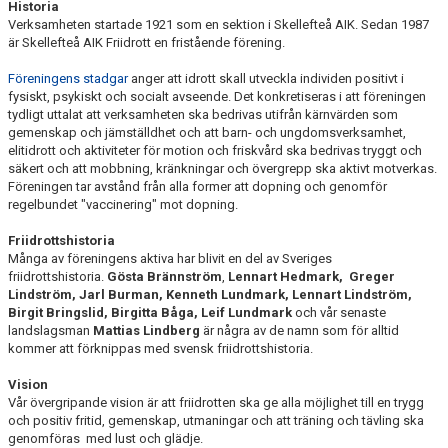
Historia
Verksamheten startade 1921 som en sektion i Skellefteå AIK. Sedan 1987
är Skellefteå AIK Friidrott en fristående förening.
Föreningens stadgar
anger att idrott skall utveckla individen positivt i
fysiskt, psykiskt och socialt avseende. Det konkretiseras i att föreningen
tydligt uttalat att verksamheten ska bedrivas utifrån kärnvärden som
gemenskap och jämställdhet och att barn- och ungdomsverksamhet,
elitidrott och aktiviteter för motion och friskvård ska bedrivas tryggt och
säkert och att mobbning, kränkningar och övergrepp ska aktivt motverkas.
Föreningen tar avstånd från alla former att dopning och genomför
regelbundet "vaccinering" mot dopning.
Friidrottshistoria
Många av föreningens aktiva har blivit en del av Sveriges
friidrottshistoria.
Gösta Brännström
,
Lennart Hedmark, Greger
Lindström, Jarl
Burman, Kenneth Lundmark, Lennart Lindström,
Birgit Bringslid, Birgitta Båga, Leif Lundmark
och vår senaste
landslagsman
Mattias Lindberg
är några av de namn som för alltid
kommer att förknippas med svensk friidrottshistoria.
Vision
Vår övergripande vision är att friidrotten ska ge alla möjlighet till en trygg
och positiv fritid, gemenskap, utmaningar och att träning och tävling ska
genomföras med lust och glädje.