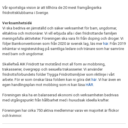
Vår sportsliga vision är att tillhöra de 20 mest framgångsrika
friidrottsklubbarna i Sverige.
Verksamhetsidé
Vi ska bedriva en jämställd och säker verksamhet för barn, ungdomar,
elitaktiva och motionärer. Vi vill erbjuda alla i den friidrottande familjen
meningsfulla aktiviteter. Föreningen ska vara fri från doping och droger. Vi
följer Barnkonventionen som från 2020 är svensk lag, läs mer
här
. Från 2019
inhämtar vi registerutdrag på samtliga ledare och tränare som har samröre
med barn och ungdomar.
Skellefteå AIK Friidrott tar motstånd mot all form av mobbning,
trakasserier, övergrepp och sexuella trakasserier. Vi använder
friidrottsförbundets folder Trygga Friidrottsmiljöer som riktlinje i vårt
arbete. För er som önskar läsa foldern kan ni göra det
här
.Vi har även en
egen handlingsplan mot mobbing som ni kan läsa
HÄR
.
Föreningen ska ha en balanserad ekonomi och verksamheten bedrivas
med utgångspunkt från hållbarhet med i huvudsak ideella krafter.
Föreningen har cirka 750 aktiva medlemmar varav en majoritet är flickor
och kvinnor.