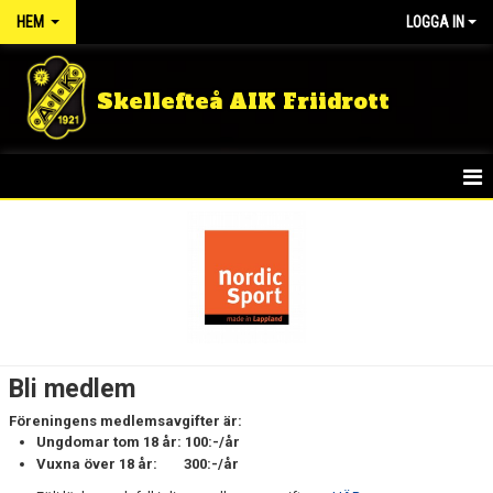
HEM
LOGGA IN
Skellefteå AIK Friidrott
START
NYHETER
FÖRENINGEN
STYRELSEN
Bli medlem
FÖRBUND
Föreningens medlemsavgifter är:
Ungdomar tom 18 år: 100:-/år
NÄRLIGGANDE KLUBBAR
Vuxna över 18 år: 300:-/år