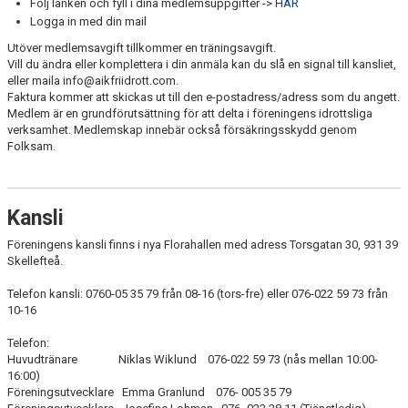
Följ länken och fyll i dina medlemsuppgifter ->
HÄR
KLUBBKLÄDER
Logga in med din mail
Utöver medlemsavgift tillkommer en träningsavgift.
TÄVLINGSRESULTAT
Vill du ändra eller komplettera i din anmäla kan du slå en signal till kansliet,
eller maila info@aikfriidrott.com.
DOKUMENT
Faktura kommer att skickas ut till den e-postadress/adress som du angett.
Medlem är en grundförutsättning för att delta i föreningens idrottsliga
verksamhet. Medlemskap innebär också försäkringsskydd genom
GULDLOPPET
Folksam.
MINIORLANDSLAGET
Kansli
Föreningens kansli finns i nya Florahallen med adress Torsgatan 30, 931 39
Skellefteå.
Telefon kansli: 0760-05 35 79 från 08-16 (tors-fre) eller 076-022 59 73 från
10-16
Telefon:
Huvudtränare Niklas Wiklund 076-022 59 73 (nås mellan 10:00-
16:00)
Föreningsutvecklare Emma Granlund 076- 005 35 79