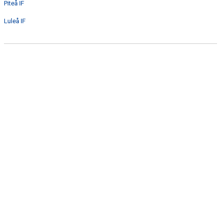
Piteå IF
KLUBBKLÄDER
Luleå IF
TÄVLINGSRESULTAT
DOKUMENT
GULDLOPPET
MINIORLANDSLAGET