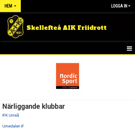
HEM
LOGGA IN
Skellefteå AIK Friidrott
START
NYHETER
FÖRENINGEN
STYRELSEN
Närliggande klubbar
FÖRBUND
IFK Umeå
NÄRLIGGANDE KLUBBAR
Umedalen IF