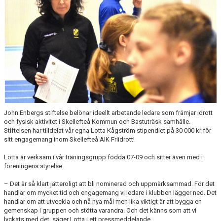
MINIORLANDSLAGET
John Enbergs stiftelse belönar ideellt arbetande ledare som främjar idrott
och fysisk aktivitet i Skellefteå Kommun och Bastuträsk samhälle.
Stiftelsen har tilldelat vår egna Lotta Kågström stipendiet på 30 000 kr för
sitt engagemang inom Skellefteå AIK Friidrott!
Lotta är verksam i vår träningsgrupp födda 07-09 och sitter även med i
föreningens styrelse.
– Det är så klart jätteroligt att bli nominerad och uppmärksammad. För det
handlar om mycket tid och engagemang vi ledare i klubben lägger ned. Det
handlar om att utveckla och nå nya mål men lika viktigt är att bygga en
gemenskap i gruppen och stötta varandra. Och det känns som att vi
lyckats med det, säger Lotta i ett pressmeddelande.