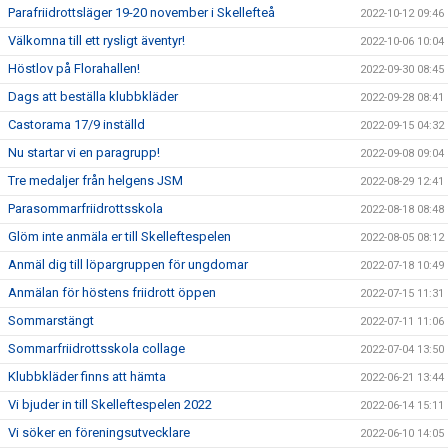
Parafriidrottsläger 19-20 november i Skellefteå
2022-10-12 09:46
Välkomna till ett rysligt äventyr!
2022-10-06 10:04
Höstlov på Florahallen!
2022-09-30 08:45
Dags att beställa klubbkläder
2022-09-28 08:41
Castorama 17/9 inställd
2022-09-15 04:32
Nu startar vi en paragrupp!
2022-09-08 09:04
Tre medaljer från helgens JSM
2022-08-29 12:41
Parasommarfriidrottsskola
2022-08-18 08:48
Glöm inte anmäla er till Skelleftespelen
2022-08-05 08:12
Anmäl dig till löpargruppen för ungdomar
2022-07-18 10:49
Anmälan för höstens friidrott öppen
2022-07-15 11:31
Sommarstängt
2022-07-11 11:06
Sommarfriidrottsskola collage
2022-07-04 13:50
Klubbkläder finns att hämta
2022-06-21 13:44
Vi bjuder in till Skelleftespelen 2022
2022-06-14 15:11
Vi söker en föreningsutvecklare
2022-06-10 14:05