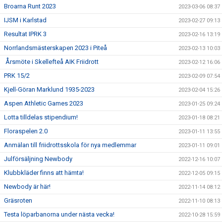
Broarna Runt 2023
2023-03-06 08:37
IJSM i Karlstad
2023-02-27 09:13
Resultat IPRK 3
2023-02-16 13:19
Norrlandsmästerskapen 2023 i Piteå
2023-02-13 10:03
Årsmöte i Skellefteå AIK Friidrott
2023-02-12 16:06
PRK 15/2
2023-02-09 07:54
Kjell-Göran Marklund 1935-2023
2023-02-04 15:26
Aspen Athletic Games 2023
2023-01-25 09:24
Lotta tilldelas stipendium!
2023-01-18 08:21
Floraspelen 2.0
2023-01-11 13:55
Anmälan till friidrottsskola för nya medlemmar
2023-01-11 09:01
Julförsäljning Newbody
2022-12-16 10:07
Klubbkläder finns att hämta!
2022-12-05 09:15
Newbody är här!
2022-11-14 08:12
Gräsroten
2022-11-10 08:13
Testa löparbanorna under nästa vecka!
2022-10-28 15:59