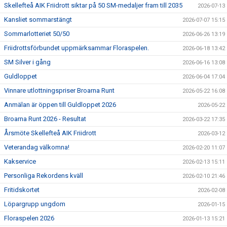
Skellefteå AIK Friidrott siktar på 50 SM-medaljer fram till 2035
2026-07-13
Kansliet sommarstängt
2026-07-07 15:15
Sommarlotteriet 50/50
2026-06-26 13:19
Friidrottsförbundet uppmärksammar Floraspelen.
2026-06-18 13:42
SM Silver i gång
2026-06-16 13:08
Guldloppet
2026-06-04 17:04
Vinnare utlottningspriser Broarna Runt
2026-05-22 16:08
Anmälan är öppen till Guldloppet 2026
2026-05-22
Broarna Runt 2026 - Resultat
2026-03-22 17:35
Årsmöte Skellefteå AIK Friidrott
2026-03-12
Veterandag välkomna!
2026-02-20 11:07
Kakservice
2026-02-13 15:11
Personliga Rekordens kväll
2026-02-10 21:46
Fritidskortet
2026-02-08
Löpargrupp ungdom
2026-01-15
Floraspelen 2026
2026-01-13 15:21