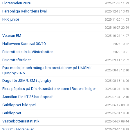
Floraspelen 2026
2026-01-08 11:29
Personliga Rekordens kväll
2025-12-18 13:43
PRK junior
2025-11-20 14:03
2025-10-27 20:29
Veteran EM
2025-10-24 14:07
Halloween Karneval 30/10
2025-10-22
Friidrottsstatistik Västerbotten
2025-10-21
Friidrottsförälder
2025-09-11 12:52
Fyra medaljer och många bra prestationer på U/JSM i
2025-08-18 12:10
Ljungby 2025
Dags för JSM/USM i Ljungby
2025-08-13 16:06
Flera på plats på Distriktsmästerskapen i Boden i helgen
2025-08-04 13:56
Anmälan för HT-25 har öppnat!
2025-07-04 12:10
Guldloppet bildspel
2025-06-12 08:53
Guldloppet
2025-05-31 19:58
Västerbottensstatistik
2025-04-27 09:44
3000m i Florahallen
2025-03-30 18:19