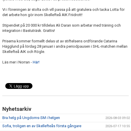
Vi i föreningen är stolta och vill passa på att gratulera och tacka Lotta för
det arbete hon gör inom Skellefteå AIK Friidrott!
Stipendiet på 20 000 kr tilldelas Ali Daran som arbetar med träning och
integration i Bastuträsk. Grattis!
Priserna kommer formellt delas ut av stiftelsens ordförande Catarina
Hägglund på lördag 28 januari i andra periodpausen i SHL-matchen mellan
Skellefteå AIK och Rögle.
Läs mer i Norran -
Här!
Nyhetsarkiv
Bra helg på Ungdoms-SM i helgen
2026-08-03 09:02
Sofia, troligen en av Skellefteås första gångare
2026-07-17 10:55