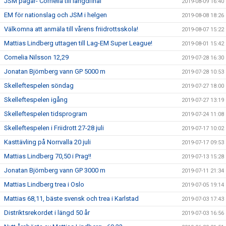
JSM pågår- Cornelia till längdfinal
2019-08-09 16:40
EM för nationslag och JSM i helgen
2019-08-08 18:26
Välkomna att anmäla till vårens friidrottsskola!
2019-08-07 15:22
Mattias Lindberg uttagen till Lag-EM Super League!
2019-08-01 15:42
Cornelia Nilsson 12,29
2019-07-28 16:30
Jonatan Björnberg vann GP 5000 m
2019-07-28 10:53
Skelleftespelen söndag
2019-07-27 18:00
Skelleftespelen igång
2019-07-27 13:19
Skelleftespelen tidsprogram
2019-07-24 11:08
Skelleftespelen i Friidrott 27-28 juli
2019-07-17 10:02
Kasttävling på Norrvalla 20 juli
2019-07-17 09:53
Mattias Lindberg 70,50 i Prag!!
2019-07-13 15:28
Jonatan Björnberg vann GP 3000 m
2019-07-11 21:34
Mattias Lindberg trea i Oslo
2019-07-05 19:14
Mattias 68,11, bäste svensk och trea i Karlstad
2019-07-03 17:43
Distriktsrekordet i längd 50 år
2019-07-03 16:56