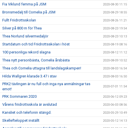
Fia Viklund femma på JSM
2020-08-30 11:15
Bronsmedalj till Cornelia på JSM
2020-08-29 18:55
Fullt Friidrottsskolan
2020-08-26 11:21
Silver på 800 m för Thea
2020-08-23 19:54
Thea Norlund silvermedaljör
2020-08-23 10:13
Startdatum och tid Friidrottsskolan i höst
2020-08-19 08:16
100 personliga rekord slagna
2020-08-12 11:12
Thea nytt personbästa, Cornelia årsbästa
2020-08-09 10:52
Thea och Cornelia uttagna till landslagskampen!
2020-08-03 16:54
Hilda Wallgren klarade 3.47 i stav
2020-08-03 16:50
PRK2 tävlingen är nu full och inga nya anmälningar tas
2020-07-01 11:54
emot!
PRK Sommaren 2020
2020-06-12 09:23
Vårens friidrottsskola är avslutad
2020-06-03 08:56
Kansliet och telefonin stängd.
2020-05-29 10:49
Skellefteloppet inställt
2020-05-12 14:13