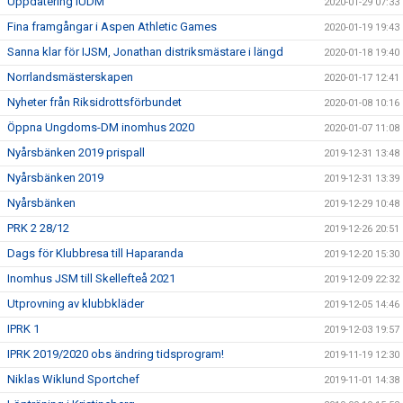
Uppdatering IUDM
2020-01-29 07:33
Fina framgångar i Aspen Athletic Games
2020-01-19 19:43
Sanna klar för IJSM, Jonathan distriksmästare i längd
2020-01-18 19:40
Norrlandsmästerskapen
2020-01-17 12:41
Nyheter från Riksidrottsförbundet
2020-01-08 10:16
Öppna Ungdoms-DM inomhus 2020
2020-01-07 11:08
Nyårsbänken 2019 prispall
2019-12-31 13:48
Nyårsbänken 2019
2019-12-31 13:39
Nyårsbänken
2019-12-29 10:48
PRK 2 28/12
2019-12-26 20:51
Dags för Klubbresa till Haparanda
2019-12-20 15:30
Inomhus JSM till Skellefteå 2021
2019-12-09 22:32
Utprovning av klubbkläder
2019-12-05 14:46
IPRK 1
2019-12-03 19:57
IPRK 2019/2020 obs ändring tidsprogram!
2019-11-19 12:30
Niklas Wiklund Sportchef
2019-11-01 14:38