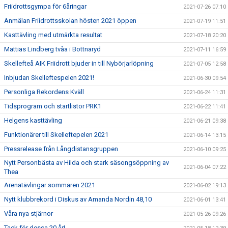
Friidrottsgympa för 6åringar
2021-07-26 07:10
Anmälan Friidrottsskolan hösten 2021 öppen
2021-07-19 11:51
Kasttävling med utmärkta resultat
2021-07-18 20:20
Mattias Lindberg tvåa i Bottnaryd
2021-07-11 16:59
Skellefteå AIK Friidrott bjuder in till Nybörjarlöpning
2021-07-05 12:58
Inbjudan Skelleftespelen 2021!
2021-06-30 09:54
Personliga Rekordens Kväll
2021-06-24 11:31
Tidsprogram och startlistor PRK1
2021-06-22 11:41
Helgens kasttävling
2021-06-21 09:38
Funktionärer till Skelleftepelen 2021
2021-06-14 13:15
Pressrelease från Långdistansgruppen
2021-06-10 09:25
Nytt Personbästa av Hilda och stark säsongsöppning av
2021-06-04 07:22
Thea
Arenatävlingar sommaren 2021
2021-06-02 19:13
Nytt klubbrekord i Diskus av Amanda Nordin 48,10
2021-06-01 13:41
Våra nya stjärnor
2021-05-26 09:26
Tack för dessa 20 år!