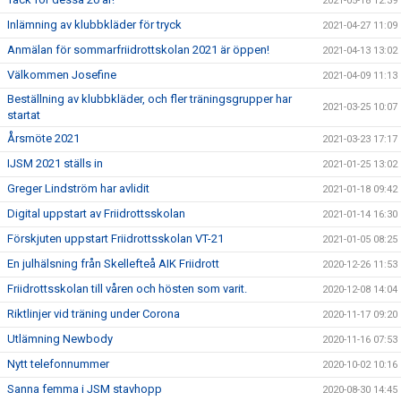
2021-05-18 12:39
Inlämning av klubbkläder för tryck
2021-04-27 11:09
Anmälan för sommarfriidrottskolan 2021 är öppen!
2021-04-13 13:02
Välkommen Josefine
2021-04-09 11:13
Beställning av klubbkläder, och fler träningsgrupper har
2021-03-25 10:07
startat
Årsmöte 2021
2021-03-23 17:17
IJSM 2021 ställs in
2021-01-25 13:02
Greger Lindström har avlidit
2021-01-18 09:42
Digital uppstart av Friidrottsskolan
2021-01-14 16:30
Förskjuten uppstart Friidrottsskolan VT-21
2021-01-05 08:25
En julhälsning från Skellefteå AIK Friidrott
2020-12-26 11:53
Friidrottsskolan till våren och hösten som varit.
2020-12-08 14:04
Riktlinjer vid träning under Corona
2020-11-17 09:20
Utlämning Newbody
2020-11-16 07:53
Nytt telefonnummer
2020-10-02 10:16
Sanna femma i JSM stavhopp
2020-08-30 14:45