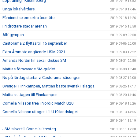
Löpträning i Kristineberg
2019-09-19 15:52
Unga lokalvårdare!
2019-09-18 17:46
Påminnelse om extra årsmöte
2019-09-18 14:26
Friidrottare städar arenan
2019-09-15 18:50
AIK gympan
2019-09-09 09:50
Castorama 2 flyttas till 15 september
2019-09-06 20:00
Extra Årsmöte angående IJSM 2021
2019-09-03 12:22
Amanda Nordin fin sexa i diskus SM
2019-08-31 20:50
Mattias försvarade SM-guldet
2019-08-30 18:40
Nu på lördag startar vi Castorama-säsongen
2019-08-27 12:08
Sverige i Finnkampen, Mattias bäste svensk i slägga
2019-08-25 17:17
Mattias uttagen till Finnkampen
2019-08-20 14:46
Cornelia Nilsson trea i Nordic Match U20
2019-08-18 13:26
Cornelia Nilsson uttagen till U19 landslaget
2019-08-13 14:55
2019-08-11 19:19
JSM silver till Cornelia i tresteg
2019-08-11 17:38