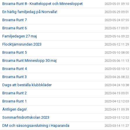
Broarna Runt 8 - Knatteloppet och Minnesloppet
2023-05-31 09:10
En härlig familjedag på Norrvalla!
2023-05-29 09:01
Broarna Runt 7
2023-05-24 07:55
Broarna Runt 6
2023-05-17 09:01
Familjedagen 27 maj
2023-05-16 09:22
Flocktjärnsrundan 2023
2023-05-12 11:29
Broarna Runt 5
2023-05-10 08:00
Broarna Runt Minneslopp 30 maj
2023-05-06 11:13
Broarna Runt 4
2023-05-03 10:12
Broarna Runt 3
2023-04-26 08:22
Dags att beställa klubbkläder
2023-04-24 10:38
Broarna Runt 2
2023-04-19 09:01
Broarna Runt 1
2023-04-12 12:03
Äntligen dags!
2023-04-11 09:39
Sommarfriidrottskolan 2023
2023-03-15 12:52
DM och säsongsavslutning i Haparanda
2023-03-14 11:27