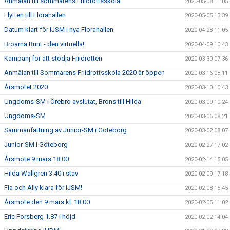
Anmälan till sommarens Friidrottsskola
2020-05-08 11:05
Flytten till Florahallen
2020-05-05 13:39
Datum klart för IJSM i nya Florahallen
2020-04-28 11:05
Broarna Runt - den virtuella!
2020-04-09 10:43
Kampanj för att stödja Friidrotten
2020-03-30 07:36
Anmälan till Sommarens Friidrottsskola 2020 är öppen
2020-03-16 08:11
Årsmötet 2020
2020-03-10 10:43
Ungdoms-SM i Örebro avslutat, Brons till Hilda
2020-03-09 10:24
Ungdoms-SM
2020-03-06 08:21
Sammanfattning av Junior-SM i Göteborg
2020-03-02 08:07
Junior-SM i Göteborg
2020-02-27 17:02
Årsmöte 9 mars 18.00
2020-02-14 15:05
Hilda Wallgren 3.40 i stav
2020-02-09 17:18
Fia och Ally klara för IJSM!
2020-02-08 15:45
Årsmöte den 9 mars kl. 18.00
2020-02-05 11:02
Eric Forsberg 1.87 i höjd
2020-02-02 14:04