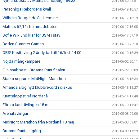
Nytt årsbästa av Mattias Lindberg - 69.22
2019-06-30 21:51
Personliga Rekordens kväll
2019-06-19 10:57
Wilhelm Rouget de S:t Hermine
2019-06-17 16:19
Mattias 67,14 i hemmadebuten
2019-06-17 16:05
Sofie Wiklund klar för JSM i stav
2019-06-17 07:19
Boden Summer Games
2019-06-10 23:10
OBS! Kasttävling 2 är flyttad till 16/6 kl. 14.00
2019-06-10 16:39
Nöjda mångkampare
2019-06-02 20:11
Elin snabbast i Broarna Runt finalen
2019-05-22 08:09
Starka segrare i MidNight Marathon
2019-05-18 18:34
Amanda slog nytt klubbrekord i diskus
2019-05-18 13:27
Knatteloppet på Nordanå
2019-05-14 17:40
Första kasttävlingen 18 maj
2019-05-10 11:47
Arenatävlingar
2019-05-08 09:08
MidNight Marathon från Nordanå 18 maj
2019-05-03 09:01
Broarna Runt är igång
2019-04-09 17:29