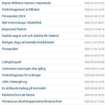
Aspen Athletics Games i Haparanda
2024-01-23 14:37
Friidrottsgympan är tillbaka!
2024-01-12 10:24
Floraspelen 2024
2024-01-08 15:53
Nytt motionslopp i Skellefteå
2023-12-21 08:01
Börja med friidrott
2023-12-19 08:18
Dubbla segrar och och dubbla PB i Malmö
2023-12-05 12:24
Äntligen dags att beställa klubbkläder!
2023-11-07 09:54
Floraspelen
2023-11-06 14:53
2023-10-30 07:45
Lidingöloppet
2023-09-29 09:08
Castorama säsongen drar igång
2023-08-24 14:08
Friidrottsgympa för 6-åringar
2023-08-18 09:00
JSM i Helsingborg
2023-08-14 10:34
En strålande tävling på Norrvalla!
2023-08-08 08:20
Kläderna finns att hämta
2023-06-29 09:00
Vinnarna av utlottningspriserna Broarna Runt
2023-06-07 10:06