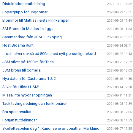
Distriktsdomarutbildning
2021-10-21 14:32
Löpargrupp för ungdomar
2021-09-22 18:51
Blommor till Mattias i sista Finnkampen
2021-09-05 17:49
SM-Brons för Mattias i slägga
2021-08-28 11:53
Sammandrag från JSM i Linköping
2021-08-25 10:37
Höst Broarna Runt
2021-08-24 09:11
... och silver också på 800m med nytt personligt rekord
2021-08-22 14:43
JSM silver på 1500 m för Thea...
2021-08-21 12:52
JSM brons till Cornelia
2021-08-20 16:03
Nya datum för Castorama 1 & 2
2021-08-16 14:30
Silver för Hilda i USM!
2021-08-14 12:20
Missa inte nybörjarlöpningen
2021-08-11 11:21
Tack tävlingsledning och funktionärer!
2021-08-08 17:39
Bra sprintresultat
2021-08-08 17:05
Förtjänstutdelningar
2021-08-08 14:53
Skelleftespelen dag 1: Kanonserie av Jonathan Marklund
2021-08-07 17:55