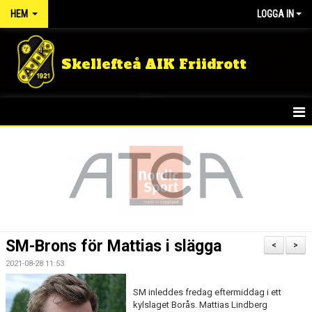
HEM
LOGGA IN
Skellefteå AIK Friidrott
START
NYHETER
FÖRENINGEN
TÄVLINGSRESULTAT
SM-Brons för Mattias i slägga
<
>
DOKUMENT
2021-08-28 11:53
GULDLOPPET
SM inleddes fredag eftermiddag i ett
kylslaget Borås. Mattias Lindberg