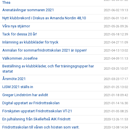
Thea
Arenatävlingar sommaren 2021
2021-06-02 19:13
Nytt klubbrekord i Diskus av Amanda Nordin 48,10
2021-06-01 13:41
Våra nya stjärnor
2021-05-26 09:26
Tack för dessa 20 år!
2021-05-18 12:39
Inlämning av klubbkläder för tryck
2021-04-27 11:09
Anmälan för sommarfriidrottskolan 2021 är öppen!
2021-04-13 13:02
Välkommen Josefine
2021-04-09 11:13
Beställning av klubbkläder, och fler träningsgrupper har
2021-03-25 10:07
startat
Årsmöte 2021
2021-03-23 17:17
IJSM 2021 ställs in
2021-01-25 13:02
Greger Lindström har avlidit
2021-01-18 09:42
Digital uppstart av Friidrottsskolan
2021-01-14 16:30
Förskjuten uppstart Friidrottsskolan VT-21
2021-01-05 08:25
En julhälsning från Skellefteå AIK Friidrott
2020-12-26 11:53
Friidrottsskolan till våren och hösten som varit.
2020-12-08 14:04