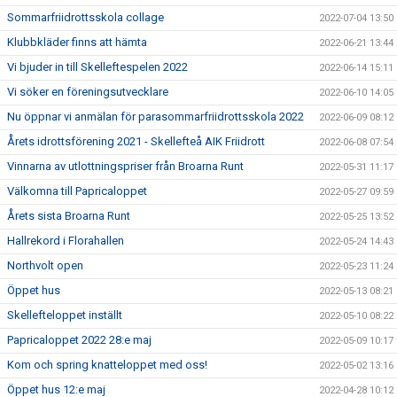
Sommarfriidrottsskola collage
2022-07-04 13:50
Klubbkläder finns att hämta
2022-06-21 13:44
Vi bjuder in till Skelleftespelen 2022
2022-06-14 15:11
Vi söker en föreningsutvecklare
2022-06-10 14:05
Nu öppnar vi anmälan för parasommarfriidrottsskola 2022
2022-06-09 08:12
Årets idrottsförening 2021 - Skellefteå AIK Friidrott
2022-06-08 07:54
Vinnarna av utlottningspriser från Broarna Runt
2022-05-31 11:17
Välkomna till Papricaloppet
2022-05-27 09:59
Årets sista Broarna Runt
2022-05-25 13:52
Hallrekord i Florahallen
2022-05-24 14:43
Northvolt open
2022-05-23 11:24
Öppet hus
2022-05-13 08:21
Skellefteloppet inställt
2022-05-10 08:22
Papricaloppet 2022 28:e maj
2022-05-09 10:17
Kom och spring knatteloppet med oss!
2022-05-02 13:16
Öppet hus 12:e maj
2022-04-28 10:12