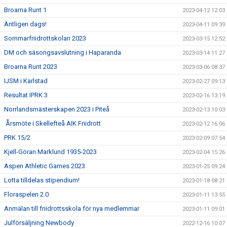
Broarna Runt 1
2023-04-12 12:03
Äntligen dags!
2023-04-11 09:39
Sommarfriidrottskolan 2023
2023-03-15 12:52
DM och säsongsavslutning i Haparanda
2023-03-14 11:27
Broarna Runt 2023
2023-03-06 08:37
IJSM i Karlstad
2023-02-27 09:13
Resultat IPRK 3
2023-02-16 13:19
Norrlandsmästerskapen 2023 i Piteå
2023-02-13 10:03
Årsmöte i Skellefteå AIK Friidrott
2023-02-12 16:06
PRK 15/2
2023-02-09 07:54
Kjell-Göran Marklund 1935-2023
2023-02-04 15:26
Aspen Athletic Games 2023
2023-01-25 09:24
Lotta tilldelas stipendium!
2023-01-18 08:21
Floraspelen 2.0
2023-01-11 13:55
Anmälan till friidrottsskola för nya medlemmar
2023-01-11 09:01
Julförsäljning Newbody
2022-12-16 10:07