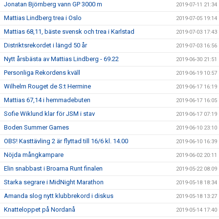
Jonatan Björnberg vann GP 3000 m
2019-07-11 21:34
Mattias Lindberg trea i Oslo
2019-07-05 19:14
Mattias 68,11, bäste svensk och trea i Karlstad
2019-07-03 17:43
Distriktsrekordet i längd 50 år
2019-07-03 16:56
Nytt årsbästa av Mattias Lindberg - 69.22
2019-06-30 21:51
Personliga Rekordens kväll
2019-06-19 10:57
Wilhelm Rouget de S:t Hermine
2019-06-17 16:19
Mattias 67,14 i hemmadebuten
2019-06-17 16:05
Sofie Wiklund klar för JSM i stav
2019-06-17 07:19
Boden Summer Games
2019-06-10 23:10
OBS! Kasttävling 2 är flyttad till 16/6 kl. 14.00
2019-06-10 16:39
Nöjda mångkampare
2019-06-02 20:11
Elin snabbast i Broarna Runt finalen
2019-05-22 08:09
Starka segrare i MidNight Marathon
2019-05-18 18:34
Amanda slog nytt klubbrekord i diskus
2019-05-18 13:27
Knatteloppet på Nordanå
2019-05-14 17:40