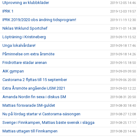
Utprovning av klubbkläder
2019-12-05 14:46
IPRK 1
2019-12-03 19:57
IPRK 2019/2020 obs ändring tidsprogram!
2019-11-19 12:30
Niklas Wiklund Sportchef
2019-11-01 14:38
Löpträning i Kristineberg
2019-09-19 15:52
Unga lokalvårdare!
2019-09-18 17:46
Påminnelse om extra årsmöte
2019-09-18 14:26
Friidrottare städar arenan
2019-09-15 18:50
AIK gympan
2019-09-09 09:50
Castorama 2 flyttas till 15 september
2019-09-06 20:00
Extra Årsmöte angående IJSM 2021
2019-09-03 12:22
Amanda Nordin fin sexa i diskus SM
2019-08-31 20:50
Mattias försvarade SM-guldet
2019-08-30 18:40
Nu på lördag startar vi Castorama-säsongen
2019-08-27 12:08
Sverige i Finnkampen, Mattias bäste svensk i slägga
2019-08-25 17:17
Mattias uttagen till Finnkampen
2019-08-20 14:46