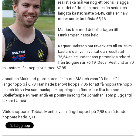
realistiska mål var nog ett brons i slägga
MINIORLANDSLAGET
och det nådde han med en fin serie och
längsta kastet mätte 64,49, cirka en halv
meter under årsbästa 65,16.
Mattias bör med det bli uttagen till
Finnkampen nästa helg.
Ragnar Carlsson har utvecklats till en 75-m
kastare och vann väntat och resultatet
75,54 är lite under hans personliga rekord
från tidigare i år 76,19. Oscar Vestlund är 70
m kastare i år knep silvret med 67,85.
Jonathan Marklund gjorde premiär i stora SM och vann ”B-finalen” i
längdhopp på 6,78. Han hade behövt hoppa 7,05 för att få hoppa tre hopp
till och blev elva sammanlagt. Hoppningen stämde inte lika bra som i
Skelleftespelen men ändå en positiv säsong för Jonathan, som pluggar till
läkare i Umeå.
Världshopparen Tobias Montler vann längdhoppet på 7,98 och åttonde
hoppare hade 7,11.