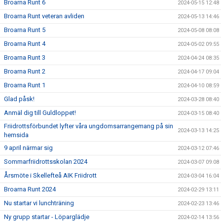
Broarna Runt 6
2024-05-15 12:48
Broarna Runt veteran avliden
2024-05-13 14:46
Broarna Runt 5
2024-05-08 08:08
Broarna Runt 4
2024-05-02 09:55
Broarna Runt 3
2024-04-24 08:35
Broarna Runt 2
2024-04-17 09:04
Broarna Runt 1
2024-04-10 08:59
Glad påsk!
2024-03-28 08:40
Anmäl dig till Guldloppet!
2024-03-15 08:40
Friidrottsförbundet lyfter våra ungdomsarrangemang på sin
2024-03-13 14:25
hemsida
9 april närmar sig
2024-03-12 07:46
Sommarfriidrottsskolan 2024
2024-03-07 09:08
Årsmöte i Skellefteå AIK Friidrott
2024-03-04 16:04
Broarna Runt 2024
2024-02-29 13:11
Nu startar vi lunchträning
2024-02-23 13:46
Ny grupp startar - Löparglädje
2024-02-14 13:56