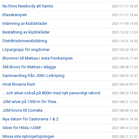
Nu finns Newbody att hämta
2021-11-17 18:59
Klasskampen
2021-11-17 14:44
Inlämning av klubbkläder
2021-11-09 14:00
Beställning av klubbkläder
2021-10-22 12:03
Distriktsdomarutbildning
2021-10-21 14:32
Löpargrupp för ungdomar
2021-09-22 18:51
Blommor till Mattias i sista Finnkampen
2021-09-05 17:49
SM-Brons för Mattias i slägga
2021-08-28 11:53
Sammandrag från JSM i Linköping
2021-08-25 10:37
Höst Broarna Runt
2021-08-24 09:11
... och silver också på 800m med nytt personligt rekord
2021-08-22 14:43
JSM silver på 1500 m för Thea...
2021-08-21 12:52
JSM brons till Cornelia
2021-08-20 16:03
Nya datum för Castorama 1 & 2
2021-08-16 14:30
Silver för Hilda i USM!
2021-08-14 12:20
Missa inte nybörjarlöpningen
2021-08-11 11:21