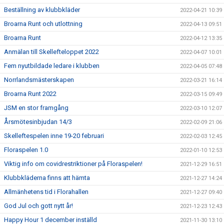
Beställning av klubbkläder
2022-04-21 10:39
Broarna Runt och utlottning
2022-04-13 09:51
Broarna Runt
2022-04-12 13:35
Anmälan till Skellefteloppet 2022
2022-04-07 10:01
Fem nyutbildade ledare i klubben
2022-04-05 07:48
Norrlandsmästerskapen
2022-03-21 16:14
Broarna Runt 2022
2022-03-15 09:49
JSM en stor framgång
2022-03-10 12:07
Årsmötesinbjudan 14/3
2022-02-09 21:06
Skelleftespelen inne 19-20 februari
2022-02-03 12:45
Floraspelen 1.0
2022-01-10 12:53
Viktig info om covidrestriktioner på Floraspelen!
2021-12-29 16:51
Klubbkläderna finns att hämta
2021-12-27 14:24
Allmänhetens tid i Florahallen
2021-12-27 09:40
God Jul och gott nytt år!
2021-12-23 12:43
Happy Hour 1 december inställd
2021-11-30 13:10