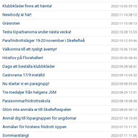
Klubbkläder finns att hämta!
2022-12-05 09:15
Newbody är här!
2022-11-14 08:12
Gräsroten
2022-11-10 08:13
Testa löparbanorna under nästa vecka!
2022-10-28 15:59
Parafriidrottsläger 19-20 november i Skellefteå
2022-10-12 09:46
Välkomna till ett rysligt äventyr!
2022-10-06 10:04
Höstlov på Florahallen!
2022-09-30 08:45
Dags att beställa klubbkläder
2022-09-28 08:41
Castorama 17/9 inställd
2022-09-15 04:32
Nu startar vi en paragrupp!
2022-09-08 09:04
Tre medaljer från helgens JSM
2022-08-29 12:41
Parasommarfriidrottsskola
2022-08-18 08:48
Glöm inte anmäla er till Skelleftespelen
2022-08-05 08:12
Anmäl dig till löpargruppen för ungdomar
2022-07-18 10:49
Anmälan för höstens friidrott öppen
2022-07-15 11:31
Sommarstängt
2022-07-11 11:06