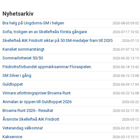
Nyhetsarkiv
Bra helg på Ungdoms-SM i helgen
2026-08-03 09:02
Sofia, troligen en av Skellefteås första gångare
2026-07-17 10:55
Skellefteå AIK Friidrott siktar på 50 SM-medaljer fram till 2035
2026-07-13
Kansliet sommarstängt
2026-07-07 15:15
Sommarlotteriet 50/50
2026-06-26 13:19
Friidrottsförbundet uppmärksammar Floraspelen.
2026-06-18 13:42
SM Silver i gång
2026-06-16 13:08
Guldloppet
2026-06-04 17:04
Vinnare utlottningspriser Broarna Runt
2026-05-22 16:08
Anmälan är öppen till Guldloppet 2026
2026-05-22
Broarna Runt 2026 - Resultat
2026-03-22 17:35
Årsmöte Skellefteå AIK Friidrott
2026-03-12
Veterandag välkomna!
2026-02-20 11:07
Kakservice
2026-02-13 15:11