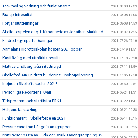
Tack tävlingsledning och funktionärer!
2021-08-08 17:39
Bra sprintresultat
2021-08-08 17:05
Förtjänstutdelningar
2021-08-08 14:53
Skelleftespelen dag 1: Kanonserie av Jonathan Marklund
2021-08-07 17:55
Friidrottsgympa för 6åringar
2021-07-26 07:10
Anmälan Friidrottsskolan hösten 2021 öppen
2021-07-19 11:51
Kasttävling med utmärkta resultat
2021-07-18 20:20
Mattias Lindberg tvåa i Bottnaryd
2021-07-11 16:59
Skellefteå AIK Friidrott bjuder in till Nybörjarlöpning
2021-07-05 12:58
Inbjudan Skelleftespelen 2021!
2021-06-30 09:54
Personliga Rekordens Kväll
2021-06-24 11:31
Tidsprogram och startlistor PRK1
2021-06-22 11:41
Helgens kasttävling
2021-06-21 09:38
Funktionärer till Skelleftepelen 2021
2021-06-14 13:15
Pressrelease från Långdistansgruppen
2021-06-10 09:25
Nytt Personbästa av Hilda och stark säsongsöppning av
2021-06-04 07:22