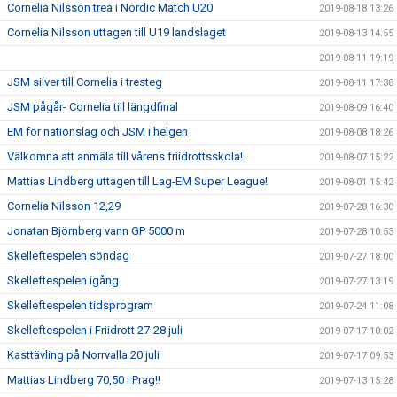
Cornelia Nilsson trea i Nordic Match U20
2019-08-18 13:26
Cornelia Nilsson uttagen till U19 landslaget
2019-08-13 14:55
2019-08-11 19:19
JSM silver till Cornelia i tresteg
2019-08-11 17:38
JSM pågår- Cornelia till längdfinal
2019-08-09 16:40
EM för nationslag och JSM i helgen
2019-08-08 18:26
Välkomna att anmäla till vårens friidrottsskola!
2019-08-07 15:22
Mattias Lindberg uttagen till Lag-EM Super League!
2019-08-01 15:42
Cornelia Nilsson 12,29
2019-07-28 16:30
Jonatan Björnberg vann GP 5000 m
2019-07-28 10:53
Skelleftespelen söndag
2019-07-27 18:00
Skelleftespelen igång
2019-07-27 13:19
Skelleftespelen tidsprogram
2019-07-24 11:08
Skelleftespelen i Friidrott 27-28 juli
2019-07-17 10:02
Kasttävling på Norrvalla 20 juli
2019-07-17 09:53
Mattias Lindberg 70,50 i Prag!!
2019-07-13 15:28