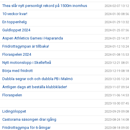
Thea slår nytt personligt rekord på 1500m inomhus
2024-02-07 13:12
10 veckor kvar!
2024-01-30 08:56
En toppenhelg
2024-01-29 13:32
Guldloppet 2024
2024-01-25 07:56
Aspen Athletics Games i Haparanda
2024-01-23 14:37
Friidrottsgympan är tillbaka!
2024-01-12 10:24
Floraspelen 2024
2024-01-08 15:53
Nytt motionslopp i Skellefteå
2023-12-21 08:01
Börja med friidrott
2023-12-19 08:18
Dubbla segrar och och dubbla PB i Malmö
2023-12-05 12:24
Äntligen dags att beställa klubbkläder!
2023-11-07 09:54
Floraspelen
2023-11-06 14:53
2023-10-30 07:45
Lidingöloppet
2023-09-29 09:08
Castorama säsongen drar igång
2023-08-24 14:08
Friidrottsgympa för 6-åringar
2023-08-18 09:00