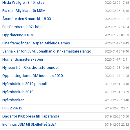
Hilda Wallgren 3.40 i stav
2020-02-09 17:18
Fia och Ally klara för IJSM!
2020-02-08 15:45
Årsmöte den 9 mars kl. 18.00
2020-02-05 11:02
Eric Forsberg 1.87 i höjd
2020-02-02 14:04
Uppdatering IUDM
2020-01-29 07:33
Fina framgångar i Aspen Athletic Games
2020-01-19 19:43
Sanna klar för IJSM, Jonathan distriksmästare i längd
2020-01-18 19:40
Norrlandsmästerskapen
2020-01-17 12:41
Nyheter från Riksidrottsförbundet
2020-01-08 10:16
Öppna Ungdoms-DM inomhus 2020
2020-01-07 11:08
Nyårsbänken 2019 prispall
2019-12-31 13:48
Nyårsbänken 2019
2019-12-31 13:39
Nyårsbänken
2019-12-29 10:48
PRK 2 28/12
2019-12-26 20:51
Dags för Klubbresa till Haparanda
2019-12-20 15:30
Inomhus JSM till Skellefteå 2021
2019-12-09 22:32