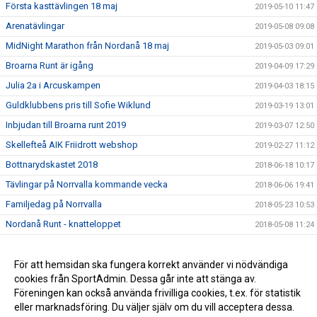
Första kasttävlingen 18 maj
2019-05-10 11:47
Arenatävlingar
2019-05-08 09:08
MidNight Marathon från Nordanå 18 maj
2019-05-03 09:01
Broarna Runt är igång
2019-04-09 17:29
Julia 2a i Arcuskampen
2019-04-03 18:15
Guldklubbens pris till Sofie Wiklund
2019-03-19 13:01
Inbjudan till Broarna runt 2019
2019-03-07 12:50
Skellefteå AIK Friidrott webshop
2019-02-27 11:12
Bottnarydskastet 2018
2018-06-18 10:17
Tävlingar på Norrvalla kommande vecka
2018-06-06 19:41
Familjedag på Norrvalla
2018-05-23 10:53
Nordanå Runt - knatteloppet
2018-05-08 11:24
Midnight Marathon 2018
2018-04-18 09:09
Nybörjarträning i vår
För att hemsidan ska fungera korrekt använder vi nödvändiga
2018-02-19 12:00
cookies från SportAdmin. Dessa går inte att stänga av.
Årsmöte för SAIK Friidrott
2018-01-25 16:47
Föreningen kan också använda frivilliga cookies, t.ex. för statistik
eller marknadsföring. Du väljer själv om du vill acceptera dessa.