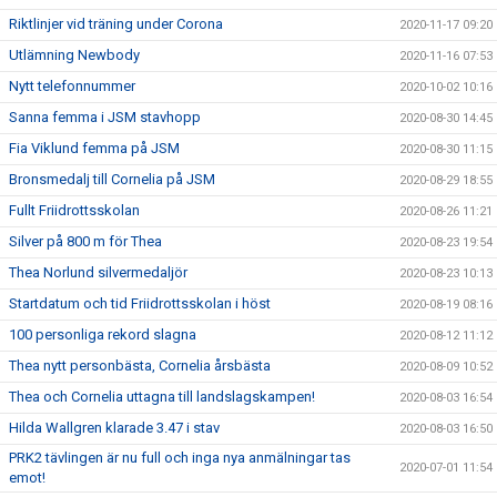
Riktlinjer vid träning under Corona
2020-11-17 09:20
Utlämning Newbody
2020-11-16 07:53
Nytt telefonnummer
2020-10-02 10:16
Sanna femma i JSM stavhopp
2020-08-30 14:45
Fia Viklund femma på JSM
2020-08-30 11:15
Bronsmedalj till Cornelia på JSM
2020-08-29 18:55
Fullt Friidrottsskolan
2020-08-26 11:21
Silver på 800 m för Thea
2020-08-23 19:54
Thea Norlund silvermedaljör
2020-08-23 10:13
Startdatum och tid Friidrottsskolan i höst
2020-08-19 08:16
100 personliga rekord slagna
2020-08-12 11:12
Thea nytt personbästa, Cornelia årsbästa
2020-08-09 10:52
Thea och Cornelia uttagna till landslagskampen!
2020-08-03 16:54
Hilda Wallgren klarade 3.47 i stav
2020-08-03 16:50
PRK2 tävlingen är nu full och inga nya anmälningar tas
2020-07-01 11:54
emot!