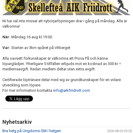
MINIORLANDSLAGET
Ni har väl inte missat att nybörjarlöpningen drar i gång på måndag. Alla är
välkomna!
När:
Måndag 16 aug kl.19:00.
Var:
Starten av 3km spåret på Vitberget
Alla oavsett förkunskaper är välkomna att Prova På och känna
löparglädjen. Ytterligare 5 tillfällen erbjuds mot en kostnad av 300 kr =
medlemsavgift. Redan medlem deltar utan extra avgift.
Certifierade löptränare delar med sig av grundkunskaper för en vidare
utveckling som löpare.
För mer information kontakta
info@aikfriidrott.com
Nyhetsarkiv
Bra helg på Ungdoms-SM i helgen
2026-08-03 09:02