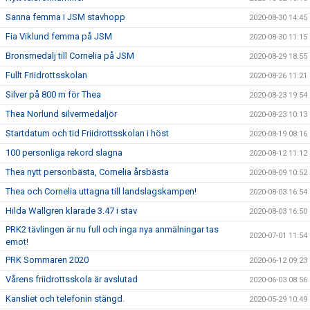
Sanna femma i JSM stavhopp
2020-08-30 14:45
Fia Viklund femma på JSM
2020-08-30 11:15
Bronsmedalj till Cornelia på JSM
2020-08-29 18:55
Fullt Friidrottsskolan
2020-08-26 11:21
Silver på 800 m för Thea
2020-08-23 19:54
Thea Norlund silvermedaljör
2020-08-23 10:13
Startdatum och tid Friidrottsskolan i höst
2020-08-19 08:16
100 personliga rekord slagna
2020-08-12 11:12
Thea nytt personbästa, Cornelia årsbästa
2020-08-09 10:52
Thea och Cornelia uttagna till landslagskampen!
2020-08-03 16:54
Hilda Wallgren klarade 3.47 i stav
2020-08-03 16:50
PRK2 tävlingen är nu full och inga nya anmälningar tas
2020-07-01 11:54
emot!
PRK Sommaren 2020
2020-06-12 09:23
Vårens friidrottsskola är avslutad
2020-06-03 08:56
Kansliet och telefonin stängd.
2020-05-29 10:49