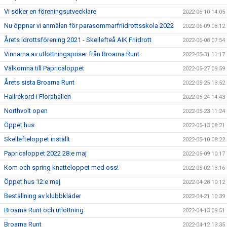
Vi söker en föreningsutvecklare
2022-06-10 14:05
Nu öppnar vi anmälan för parasommarfriidrottsskola 2022
2022-06-09 08:12
Årets idrottsförening 2021 - Skellefteå AIK Friidrott
2022-06-08 07:54
Vinnarna av utlottningspriser från Broarna Runt
2022-05-31 11:17
Välkomna till Papricaloppet
2022-05-27 09:59
Årets sista Broarna Runt
2022-05-25 13:52
Hallrekord i Florahallen
2022-05-24 14:43
Northvolt open
2022-05-23 11:24
Öppet hus
2022-05-13 08:21
Skellefteloppet inställt
2022-05-10 08:22
Papricaloppet 2022 28:e maj
2022-05-09 10:17
Kom och spring knatteloppet med oss!
2022-05-02 13:16
Öppet hus 12:e maj
2022-04-28 10:12
Beställning av klubbkläder
2022-04-21 10:39
Broarna Runt och utlottning
2022-04-13 09:51
Broarna Runt
2022-04-12 13:35