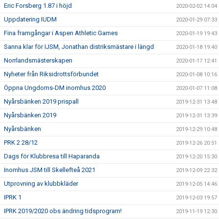
Eric Forsberg 1.87 i höjd
2020-02-02 14:04
Uppdatering IUDM
2020-01-29 07:33
Fina framgångar i Aspen Athletic Games
2020-01-19 19:43
Sanna klar för IJSM, Jonathan distriksmästare i längd
2020-01-18 19:40
Norrlandsmästerskapen
2020-01-17 12:41
Nyheter från Riksidrottsförbundet
2020-01-08 10:16
Öppna Ungdoms-DM inomhus 2020
2020-01-07 11:08
Nyårsbänken 2019 prispall
2019-12-31 13:48
Nyårsbänken 2019
2019-12-31 13:39
Nyårsbänken
2019-12-29 10:48
PRK 2 28/12
2019-12-26 20:51
Dags för Klubbresa till Haparanda
2019-12-20 15:30
Inomhus JSM till Skellefteå 2021
2019-12-09 22:32
Utprovning av klubbkläder
2019-12-05 14:46
IPRK 1
2019-12-03 19:57
IPRK 2019/2020 obs ändring tidsprogram!
2019-11-19 12:30