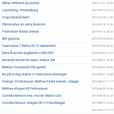
Niklas Wiklund Sportchef
2019-11-01 14:38
Löpträning i Kristineberg
2019-09-19 15:52
Unga lokalvårdare!
2019-09-18 17:46
Påminnelse om extra årsmöte
2019-09-18 14:26
Friidrottare städar arenan
2019-09-15 18:50
AIK gympan
2019-09-09 09:50
Castorama 2 flyttas till 15 september
2019-09-06 20:00
Extra Årsmöte angående IJSM 2021
2019-09-03 12:22
Amanda Nordin fin sexa i diskus SM
2019-08-31 20:50
Mattias försvarade SM-guldet
2019-08-30 18:40
Nu på lördag startar vi Castorama-säsongen
2019-08-27 12:08
Sverige i Finnkampen, Mattias bäste svensk i slägga
2019-08-25 17:17
Mattias uttagen till Finnkampen
2019-08-20 14:46
Cornelia Nilsson trea i Nordic Match U20
2019-08-18 13:26
Cornelia Nilsson uttagen till U19 landslaget
2019-08-13 14:55
2019-08-11 19:19