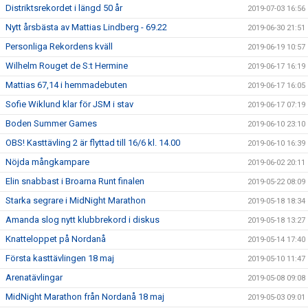
Distriktsrekordet i längd 50 år
2019-07-03 16:56
Nytt årsbästa av Mattias Lindberg - 69.22
2019-06-30 21:51
Personliga Rekordens kväll
2019-06-19 10:57
Wilhelm Rouget de S:t Hermine
2019-06-17 16:19
Mattias 67,14 i hemmadebuten
2019-06-17 16:05
Sofie Wiklund klar för JSM i stav
2019-06-17 07:19
Boden Summer Games
2019-06-10 23:10
OBS! Kasttävling 2 är flyttad till 16/6 kl. 14.00
2019-06-10 16:39
Nöjda mångkampare
2019-06-02 20:11
Elin snabbast i Broarna Runt finalen
2019-05-22 08:09
Starka segrare i MidNight Marathon
2019-05-18 18:34
Amanda slog nytt klubbrekord i diskus
2019-05-18 13:27
Knatteloppet på Nordanå
2019-05-14 17:40
Första kasttävlingen 18 maj
2019-05-10 11:47
Arenatävlingar
2019-05-08 09:08
MidNight Marathon från Nordanå 18 maj
2019-05-03 09:01