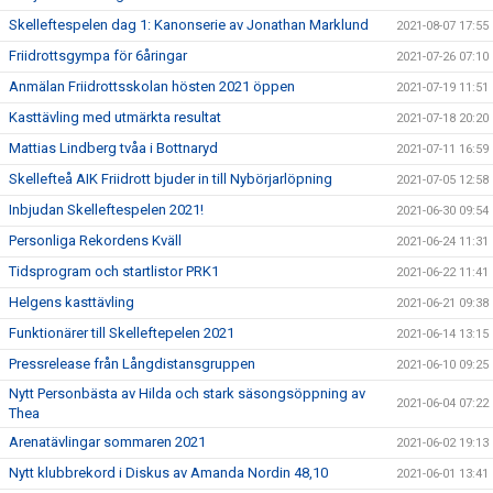
Skelleftespelen dag 1: Kanonserie av Jonathan Marklund
2021-08-07 17:55
Friidrottsgympa för 6åringar
2021-07-26 07:10
Anmälan Friidrottsskolan hösten 2021 öppen
2021-07-19 11:51
Kasttävling med utmärkta resultat
2021-07-18 20:20
Mattias Lindberg tvåa i Bottnaryd
2021-07-11 16:59
Skellefteå AIK Friidrott bjuder in till Nybörjarlöpning
2021-07-05 12:58
Inbjudan Skelleftespelen 2021!
2021-06-30 09:54
Personliga Rekordens Kväll
2021-06-24 11:31
Tidsprogram och startlistor PRK1
2021-06-22 11:41
Helgens kasttävling
2021-06-21 09:38
Funktionärer till Skelleftepelen 2021
2021-06-14 13:15
Pressrelease från Långdistansgruppen
2021-06-10 09:25
Nytt Personbästa av Hilda och stark säsongsöppning av
2021-06-04 07:22
Thea
Arenatävlingar sommaren 2021
2021-06-02 19:13
Nytt klubbrekord i Diskus av Amanda Nordin 48,10
2021-06-01 13:41