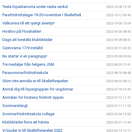
Testa löparbanorna under nästa vecka!
2022-10-28 15:59
Parafriidrottsläger 19-20 november i Skellefteå
2022-10-12 09:46
Välkomna till ett rysligt äventyr!
2022-10-06 10:04
Höstlov på Florahallen!
2022-09-30 08:45
Dags att beställa klubbkläder
2022-09-28 08:41
Castorama 17/9 inställd
2022-09-15 04:32
Nu startar vi en paragrupp!
2022-09-08 09:04
Tre medaljer från helgens JSM
2022-08-29 12:41
Parasommarfriidrottsskola
2022-08-18 08:48
Glöm inte anmäla er till Skelleftespelen
2022-08-05 08:12
Anmäl dig till löpargruppen för ungdomar
2022-07-18 10:49
Anmälan för höstens friidrott öppen
2022-07-15 11:31
Sommarstängt
2022-07-11 11:06
Sommarfriidrottsskola collage
2022-07-04 13:50
Klubbkläder finns att hämta
2022-06-21 13:44
Vi bjuder in till Skelleftespelen 2022
2022-06-14 15:11