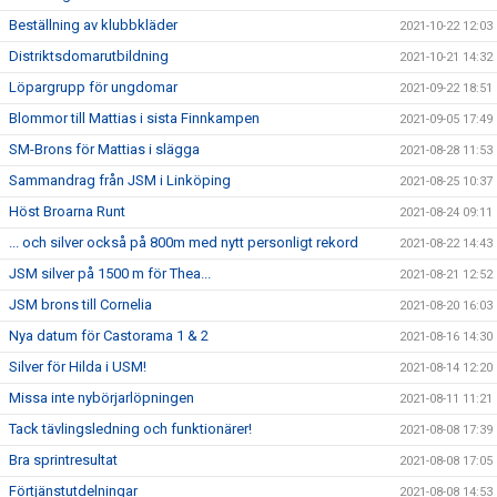
Beställning av klubbkläder
2021-10-22 12:03
Distriktsdomarutbildning
2021-10-21 14:32
Löpargrupp för ungdomar
2021-09-22 18:51
Blommor till Mattias i sista Finnkampen
2021-09-05 17:49
SM-Brons för Mattias i slägga
2021-08-28 11:53
Sammandrag från JSM i Linköping
2021-08-25 10:37
Höst Broarna Runt
2021-08-24 09:11
... och silver också på 800m med nytt personligt rekord
2021-08-22 14:43
JSM silver på 1500 m för Thea...
2021-08-21 12:52
JSM brons till Cornelia
2021-08-20 16:03
Nya datum för Castorama 1 & 2
2021-08-16 14:30
Silver för Hilda i USM!
2021-08-14 12:20
Missa inte nybörjarlöpningen
2021-08-11 11:21
Tack tävlingsledning och funktionärer!
2021-08-08 17:39
Bra sprintresultat
2021-08-08 17:05
Förtjänstutdelningar
2021-08-08 14:53