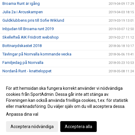
Broarna Runt är igång
2019-04-09 17:29
Julia 2a i Arcuskampen
2019-04-03 18:15
Guldklubbens pris till Sofie Wiklund
2019-03-19 13:01
Inbjudan till Broarna runt 2019
2019-03-07 12:50
Skellefteå AIK Friidrott webshop
2019-02-27 11:12
Bottnarydskastet 2018
2018-06-18 10:17
Tävlingar på Norrvalla kommande vecka
2018-06-06 19:41
Familjedag på Norrvalla
2018-05-23 10:53
Nordanå Runt - knatteloppet
2018-05-08 11:24
Midnight Marathon 2018
2018-04-18 09:09
Nybörjarträning i vår
För att hemsidan ska fungera korrekt använder vi nödvändiga
2018-02-19 12:00
cookies från SportAdmin. Dessa går inte att stänga av.
Årsmöte för SAIK Friidrott
2018-01-25 16:47
Föreningen kan också använda frivilliga cookies, t.ex. för statistik
eller marknadsföring. Du väljer själv om du vill acceptera dessa.
Anpassa dina val
Cookie-inställningar
Gå till Webbversion
Acceptera nödvändiga
Acceptera alla