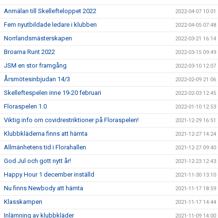
Anmälan till Skellefteloppet 2022
2022-04-07 10:01
Fem nyutbildade ledare i klubben
2022-04-05 07:48
Norrlandsmästerskapen
2022-03-21 16:14
Broarna Runt 2022
2022-03-15 09:49
JSM en stor framgång
2022-03-10 12:07
Årsmötesinbjudan 14/3
2022-02-09 21:06
Skelleftespelen inne 19-20 februari
2022-02-03 12:45
Floraspelen 1.0
2022-01-10 12:53
Viktig info om covidrestriktioner på Floraspelen!
2021-12-29 16:51
Klubbkläderna finns att hämta
2021-12-27 14:24
Allmänhetens tid i Florahallen
2021-12-27 09:40
God Jul och gott nytt år!
2021-12-23 12:43
Happy Hour 1 december inställd
2021-11-30 13:10
Nu finns Newbody att hämta
2021-11-17 18:59
Klasskampen
2021-11-17 14:44
Inlämning av klubbkläder
2021-11-09 14:00