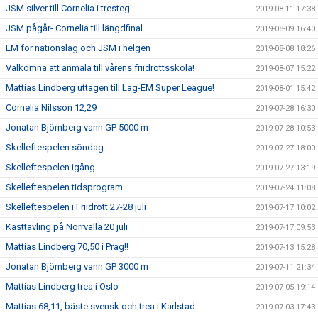
JSM silver till Cornelia i tresteg
2019-08-11 17:38
JSM pågår- Cornelia till längdfinal
2019-08-09 16:40
EM för nationslag och JSM i helgen
2019-08-08 18:26
Välkomna att anmäla till vårens friidrottsskola!
2019-08-07 15:22
Mattias Lindberg uttagen till Lag-EM Super League!
2019-08-01 15:42
Cornelia Nilsson 12,29
2019-07-28 16:30
Jonatan Björnberg vann GP 5000 m
2019-07-28 10:53
Skelleftespelen söndag
2019-07-27 18:00
Skelleftespelen igång
2019-07-27 13:19
Skelleftespelen tidsprogram
2019-07-24 11:08
Skelleftespelen i Friidrott 27-28 juli
2019-07-17 10:02
Kasttävling på Norrvalla 20 juli
2019-07-17 09:53
Mattias Lindberg 70,50 i Prag!!
2019-07-13 15:28
Jonatan Björnberg vann GP 3000 m
2019-07-11 21:34
Mattias Lindberg trea i Oslo
2019-07-05 19:14
Mattias 68,11, bäste svensk och trea i Karlstad
2019-07-03 17:43