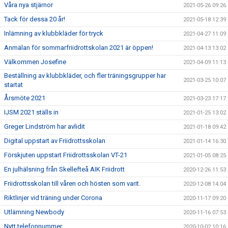
Våra nya stjärnor
2021-05-26 09:26
Tack för dessa 20 år!
2021-05-18 12:39
Inlämning av klubbkläder för tryck
2021-04-27 11:09
Anmälan för sommarfriidrottskolan 2021 är öppen!
2021-04-13 13:02
Välkommen Josefine
2021-04-09 11:13
Beställning av klubbkläder, och fler träningsgrupper har
2021-03-25 10:07
startat
Årsmöte 2021
2021-03-23 17:17
IJSM 2021 ställs in
2021-01-25 13:02
Greger Lindström har avlidit
2021-01-18 09:42
Digital uppstart av Friidrottsskolan
2021-01-14 16:30
Förskjuten uppstart Friidrottsskolan VT-21
2021-01-05 08:25
En julhälsning från Skellefteå AIK Friidrott
2020-12-26 11:53
Friidrottsskolan till våren och hösten som varit.
2020-12-08 14:04
Riktlinjer vid träning under Corona
2020-11-17 09:20
Utlämning Newbody
2020-11-16 07:53
Nytt telefonnummer
2020-10-02 10:16