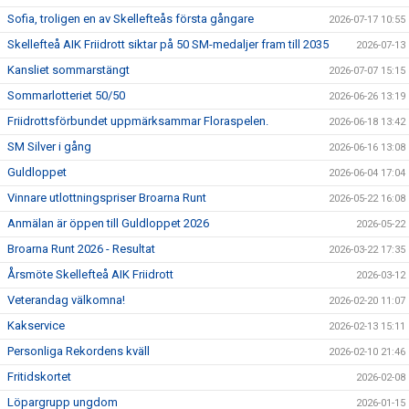
Sofia, troligen en av Skellefteås första gångare
2026-07-17 10:55
Skellefteå AIK Friidrott siktar på 50 SM-medaljer fram till 2035
2026-07-13
Kansliet sommarstängt
2026-07-07 15:15
Sommarlotteriet 50/50
2026-06-26 13:19
Friidrottsförbundet uppmärksammar Floraspelen.
2026-06-18 13:42
SM Silver i gång
2026-06-16 13:08
Guldloppet
2026-06-04 17:04
Vinnare utlottningspriser Broarna Runt
2026-05-22 16:08
Anmälan är öppen till Guldloppet 2026
2026-05-22
Broarna Runt 2026 - Resultat
2026-03-22 17:35
Årsmöte Skellefteå AIK Friidrott
2026-03-12
Veterandag välkomna!
2026-02-20 11:07
Kakservice
2026-02-13 15:11
Personliga Rekordens kväll
2026-02-10 21:46
Fritidskortet
2026-02-08
Löpargrupp ungdom
2026-01-15