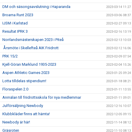
DM och säsongsavslutning i Haparanda
2023-03-14 11:27
Broarna Runt 2023
2023-03-06 08:37
IJSM i Karlstad
2023-02-27 09:13
Resultat IPRK 3
2023-02-16 13:19
Norrlandsmästerskapen 2023 i Piteå
2023-02-13 10:03
Årsmöte i Skellefteå AIK Friidrott
2023-02-12 16:06
PRK 15/2
2023-02-09 07:54
Kjell-Göran Marklund 1935-2023
2023-02-04 15:26
Aspen Athletic Games 2023
2023-01-25 09:24
Lotta tilldelas stipendium!
2023-01-18 08:21
Floraspelen 2.0
2023-01-11 13:55
Anmälan till friidrottsskola för nya medlemmar
2023-01-11 09:01
Julförsäljning Newbody
2022-12-16 10:07
Klubbkläder finns att hämta!
2022-12-05 09:15
Newbody är här!
2022-11-14 08:12
Gräsroten
2022-11-10 08:13