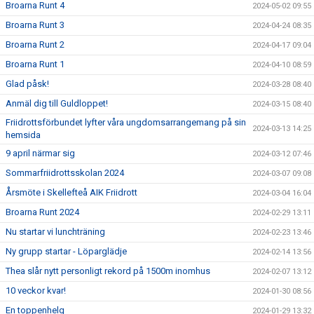
Broarna Runt 4
2024-05-02 09:55
Broarna Runt 3
2024-04-24 08:35
Broarna Runt 2
2024-04-17 09:04
Broarna Runt 1
2024-04-10 08:59
Glad påsk!
2024-03-28 08:40
Anmäl dig till Guldloppet!
2024-03-15 08:40
Friidrottsförbundet lyfter våra ungdomsarrangemang på sin
2024-03-13 14:25
hemsida
9 april närmar sig
2024-03-12 07:46
Sommarfriidrottsskolan 2024
2024-03-07 09:08
Årsmöte i Skellefteå AIK Friidrott
2024-03-04 16:04
Broarna Runt 2024
2024-02-29 13:11
Nu startar vi lunchträning
2024-02-23 13:46
Ny grupp startar - Löparglädje
2024-02-14 13:56
Thea slår nytt personligt rekord på 1500m inomhus
2024-02-07 13:12
10 veckor kvar!
2024-01-30 08:56
En toppenhelg
2024-01-29 13:32