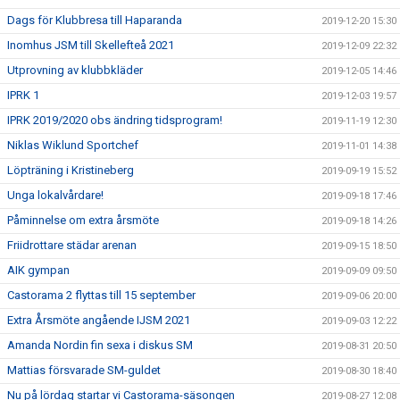
Dags för Klubbresa till Haparanda
2019-12-20 15:30
Inomhus JSM till Skellefteå 2021
2019-12-09 22:32
Utprovning av klubbkläder
2019-12-05 14:46
IPRK 1
2019-12-03 19:57
IPRK 2019/2020 obs ändring tidsprogram!
2019-11-19 12:30
Niklas Wiklund Sportchef
2019-11-01 14:38
Löpträning i Kristineberg
2019-09-19 15:52
Unga lokalvårdare!
2019-09-18 17:46
Påminnelse om extra årsmöte
2019-09-18 14:26
Friidrottare städar arenan
2019-09-15 18:50
AIK gympan
2019-09-09 09:50
Castorama 2 flyttas till 15 september
2019-09-06 20:00
Extra Årsmöte angående IJSM 2021
2019-09-03 12:22
Amanda Nordin fin sexa i diskus SM
2019-08-31 20:50
Mattias försvarade SM-guldet
2019-08-30 18:40
Nu på lördag startar vi Castorama-säsongen
2019-08-27 12:08