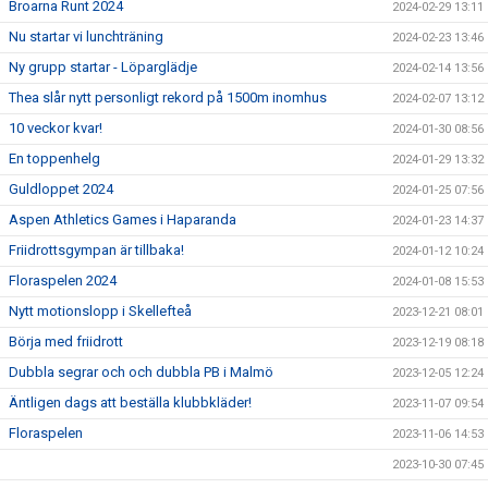
Broarna Runt 2024
2024-02-29 13:11
Nu startar vi lunchträning
2024-02-23 13:46
Ny grupp startar - Löparglädje
2024-02-14 13:56
Thea slår nytt personligt rekord på 1500m inomhus
2024-02-07 13:12
10 veckor kvar!
2024-01-30 08:56
En toppenhelg
2024-01-29 13:32
Guldloppet 2024
2024-01-25 07:56
Aspen Athletics Games i Haparanda
2024-01-23 14:37
Friidrottsgympan är tillbaka!
2024-01-12 10:24
Floraspelen 2024
2024-01-08 15:53
Nytt motionslopp i Skellefteå
2023-12-21 08:01
Börja med friidrott
2023-12-19 08:18
Dubbla segrar och och dubbla PB i Malmö
2023-12-05 12:24
Äntligen dags att beställa klubbkläder!
2023-11-07 09:54
Floraspelen
2023-11-06 14:53
2023-10-30 07:45