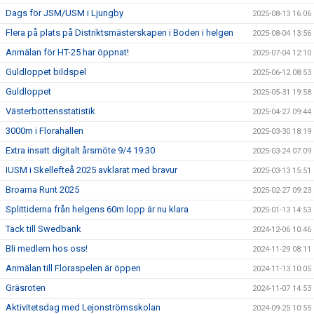
Dags för JSM/USM i Ljungby
2025-08-13 16:06
Flera på plats på Distriktsmästerskapen i Boden i helgen
2025-08-04 13:56
Anmälan för HT-25 har öppnat!
2025-07-04 12:10
Guldloppet bildspel
2025-06-12 08:53
Guldloppet
2025-05-31 19:58
Västerbottensstatistik
2025-04-27 09:44
3000m i Florahallen
2025-03-30 18:19
Extra insatt digitalt årsmöte 9/4 19:30
2025-03-24 07:09
IUSM i Skellefteå 2025 avklarat med bravur
2025-03-13 15:51
Broarna Runt 2025
2025-02-27 09:23
Splittiderna från helgens 60m lopp är nu klara
2025-01-13 14:53
Tack till Swedbank
2024-12-06 10:46
Bli medlem hos oss!
2024-11-29 08:11
Anmälan till Floraspelen är öppen
2024-11-13 10:05
Gräsroten
2024-11-07 14:53
Aktivitetsdag med Lejonströmsskolan
2024-09-25 10:55