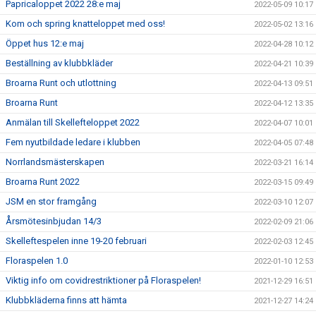
Papricaloppet 2022 28:e maj
2022-05-09 10:17
Kom och spring knatteloppet med oss!
2022-05-02 13:16
Öppet hus 12:e maj
2022-04-28 10:12
Beställning av klubbkläder
2022-04-21 10:39
Broarna Runt och utlottning
2022-04-13 09:51
Broarna Runt
2022-04-12 13:35
Anmälan till Skellefteloppet 2022
2022-04-07 10:01
Fem nyutbildade ledare i klubben
2022-04-05 07:48
Norrlandsmästerskapen
2022-03-21 16:14
Broarna Runt 2022
2022-03-15 09:49
JSM en stor framgång
2022-03-10 12:07
Årsmötesinbjudan 14/3
2022-02-09 21:06
Skelleftespelen inne 19-20 februari
2022-02-03 12:45
Floraspelen 1.0
2022-01-10 12:53
Viktig info om covidrestriktioner på Floraspelen!
2021-12-29 16:51
Klubbkläderna finns att hämta
2021-12-27 14:24