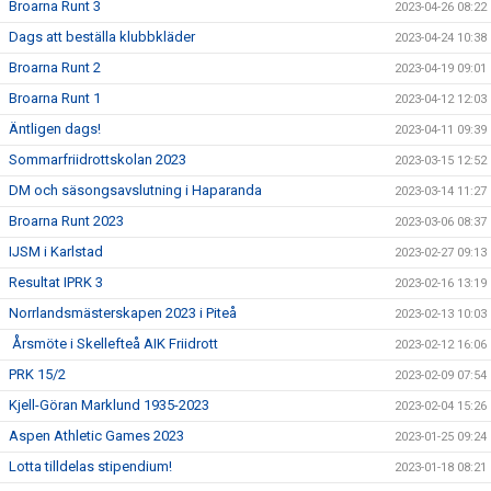
Broarna Runt 3
2023-04-26 08:22
Dags att beställa klubbkläder
2023-04-24 10:38
Broarna Runt 2
2023-04-19 09:01
Broarna Runt 1
2023-04-12 12:03
Äntligen dags!
2023-04-11 09:39
Sommarfriidrottskolan 2023
2023-03-15 12:52
DM och säsongsavslutning i Haparanda
2023-03-14 11:27
Broarna Runt 2023
2023-03-06 08:37
IJSM i Karlstad
2023-02-27 09:13
Resultat IPRK 3
2023-02-16 13:19
Norrlandsmästerskapen 2023 i Piteå
2023-02-13 10:03
Årsmöte i Skellefteå AIK Friidrott
2023-02-12 16:06
PRK 15/2
2023-02-09 07:54
Kjell-Göran Marklund 1935-2023
2023-02-04 15:26
Aspen Athletic Games 2023
2023-01-25 09:24
Lotta tilldelas stipendium!
2023-01-18 08:21