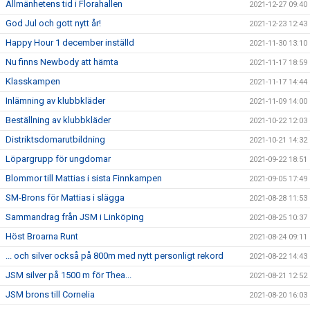
Allmänhetens tid i Florahallen
2021-12-27 09:40
God Jul och gott nytt år!
2021-12-23 12:43
Happy Hour 1 december inställd
2021-11-30 13:10
Nu finns Newbody att hämta
2021-11-17 18:59
Klasskampen
2021-11-17 14:44
Inlämning av klubbkläder
2021-11-09 14:00
Beställning av klubbkläder
2021-10-22 12:03
Distriktsdomarutbildning
2021-10-21 14:32
Löpargrupp för ungdomar
2021-09-22 18:51
Blommor till Mattias i sista Finnkampen
2021-09-05 17:49
SM-Brons för Mattias i slägga
2021-08-28 11:53
Sammandrag från JSM i Linköping
2021-08-25 10:37
Höst Broarna Runt
2021-08-24 09:11
... och silver också på 800m med nytt personligt rekord
2021-08-22 14:43
JSM silver på 1500 m för Thea...
2021-08-21 12:52
JSM brons till Cornelia
2021-08-20 16:03