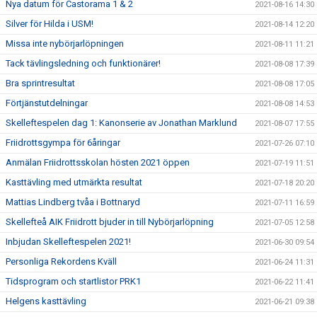
Nya datum för Castorama 1 & 2
2021-08-16 14:30
Silver för Hilda i USM!
2021-08-14 12:20
Missa inte nybörjarlöpningen
2021-08-11 11:21
Tack tävlingsledning och funktionärer!
2021-08-08 17:39
Bra sprintresultat
2021-08-08 17:05
Förtjänstutdelningar
2021-08-08 14:53
Skelleftespelen dag 1: Kanonserie av Jonathan Marklund
2021-08-07 17:55
Friidrottsgympa för 6åringar
2021-07-26 07:10
Anmälan Friidrottsskolan hösten 2021 öppen
2021-07-19 11:51
Kasttävling med utmärkta resultat
2021-07-18 20:20
Mattias Lindberg tvåa i Bottnaryd
2021-07-11 16:59
Skellefteå AIK Friidrott bjuder in till Nybörjarlöpning
2021-07-05 12:58
Inbjudan Skelleftespelen 2021!
2021-06-30 09:54
Personliga Rekordens Kväll
2021-06-24 11:31
Tidsprogram och startlistor PRK1
2021-06-22 11:41
Helgens kasttävling
2021-06-21 09:38