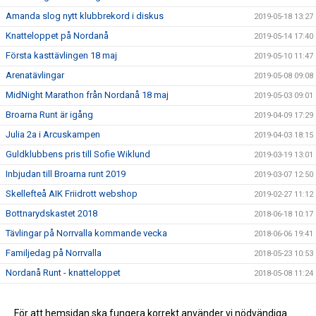
Amanda slog nytt klubbrekord i diskus
2019-05-18 13:27
Knatteloppet på Nordanå
2019-05-14 17:40
Första kasttävlingen 18 maj
2019-05-10 11:47
Arenatävlingar
2019-05-08 09:08
MidNight Marathon från Nordanå 18 maj
2019-05-03 09:01
Broarna Runt är igång
2019-04-09 17:29
Julia 2a i Arcuskampen
2019-04-03 18:15
Guldklubbens pris till Sofie Wiklund
2019-03-19 13:01
Inbjudan till Broarna runt 2019
2019-03-07 12:50
Skellefteå AIK Friidrott webshop
2019-02-27 11:12
Bottnarydskastet 2018
2018-06-18 10:17
Tävlingar på Norrvalla kommande vecka
2018-06-06 19:41
Familjedag på Norrvalla
2018-05-23 10:53
Nordanå Runt - knatteloppet
2018-05-08 11:24
Midnight Marathon 2018
2018-04-18 09:09
Nybörjarträning i vår
För att hemsidan ska fungera korrekt använder vi nödvändiga
2018-02-19 12:00