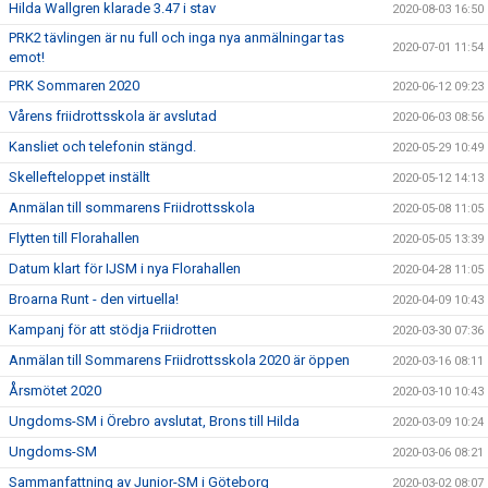
Hilda Wallgren klarade 3.47 i stav
2020-08-03 16:50
PRK2 tävlingen är nu full och inga nya anmälningar tas
2020-07-01 11:54
emot!
PRK Sommaren 2020
2020-06-12 09:23
Vårens friidrottsskola är avslutad
2020-06-03 08:56
Kansliet och telefonin stängd.
2020-05-29 10:49
Skellefteloppet inställt
2020-05-12 14:13
Anmälan till sommarens Friidrottsskola
2020-05-08 11:05
Flytten till Florahallen
2020-05-05 13:39
Datum klart för IJSM i nya Florahallen
2020-04-28 11:05
Broarna Runt - den virtuella!
2020-04-09 10:43
Kampanj för att stödja Friidrotten
2020-03-30 07:36
Anmälan till Sommarens Friidrottsskola 2020 är öppen
2020-03-16 08:11
Årsmötet 2020
2020-03-10 10:43
Ungdoms-SM i Örebro avslutat, Brons till Hilda
2020-03-09 10:24
Ungdoms-SM
2020-03-06 08:21
Sammanfattning av Junior-SM i Göteborg
2020-03-02 08:07