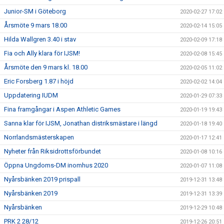
Junior-SM i Göteborg
2020-02-27 17:02
Årsmöte 9 mars 18.00
2020-02-14 15:05
Hilda Wallgren 3.40 i stav
2020-02-09 17:18
Fia och Ally klara för IJSM!
2020-02-08 15:45
Årsmöte den 9 mars kl. 18.00
2020-02-05 11:02
Eric Forsberg 1.87 i höjd
2020-02-02 14:04
Uppdatering IUDM
2020-01-29 07:33
Fina framgångar i Aspen Athletic Games
2020-01-19 19:43
Sanna klar för IJSM, Jonathan distriksmästare i längd
2020-01-18 19:40
Norrlandsmästerskapen
2020-01-17 12:41
Nyheter från Riksidrottsförbundet
2020-01-08 10:16
Öppna Ungdoms-DM inomhus 2020
2020-01-07 11:08
Nyårsbänken 2019 prispall
2019-12-31 13:48
Nyårsbänken 2019
2019-12-31 13:39
Nyårsbänken
2019-12-29 10:48
PRK 2 28/12
2019-12-26 20:51