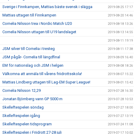
Sverige i Finnkampen, Mattias bäste svensk i slägga
2019-08-25 17:17
Mattias uttagen till Finnkampen
2019-08-20 14:46
Cornelia Nilsson trea i Nordic Match U20
2019-08-18 13:26
Cornelia Nilsson uttagen till U19 landslaget
2019-08-13 14:55
2019-08-11 19:19
JSM silver till Cornelia i tresteg
2019-08-11 17:38
JSM pågår- Cornelia till längdfinal
2019-08-09 16:40
EM för nationslag och JSM i helgen
2019-08-08 18:26
Välkomna att anmäla till vårens friidrottsskola!
2019-08-07 15:22
Mattias Lindberg uttagen till Lag-EM Super League!
2019-08-01 15:42
Cornelia Nilsson 12,29
2019-07-28 16:30
Jonatan Björnberg vann GP 5000 m
2019-07-28 10:53
Skelleftespelen söndag
2019-07-27 18:00
Skelleftespelen igång
2019-07-27 13:19
Skelleftespelen tidsprogram
2019-07-24 11:08
Skelleftespelen i Friidrott 27-28 juli
2019-07-17 10:02