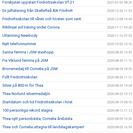
Förskjuten uppstart Friidrottsskolan VT-21
2021-01-05 08:25
En julhälsning från Skellefteå AIK Friidrott
2020-12-26 11:53
Friidrottsskolan till våren och hösten som varit.
2020-12-08 14:04
Riktlinjer vid träning under Corona
2020-11-17 09:20
Utlämning Newbody
2020-11-16 07:53
Nytt telefonnummer
2020-10-02 10:16
Sanna femma i JSM stavhopp
2020-08-30 14:45
Fia Viklund femma på JSM
2020-08-30 11:15
Bronsmedalj till Cornelia på JSM
2020-08-29 18:55
Fullt Friidrottsskolan
2020-08-26 11:21
Silver på 800 m för Thea
2020-08-23 19:54
Thea Norlund silvermedaljör
2020-08-23 10:13
Startdatum och tid Friidrottsskolan i höst
2020-08-19 08:16
100 personliga rekord slagna
2020-08-12 11:12
Thea nytt personbästa, Cornelia årsbästa
2020-08-09 10:52
Thea och Cornelia uttagna till landslagskampen!
2020-08-03 16:54