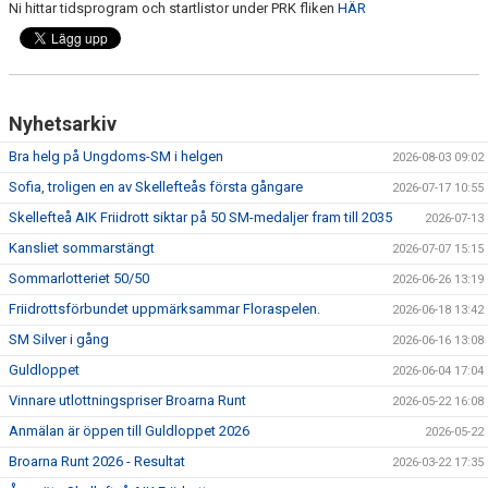
Ni hittar tidsprogram och startlistor under PRK fliken
HÄR
MINIORLANDSLAGET
Nyhetsarkiv
Bra helg på Ungdoms-SM i helgen
2026-08-03 09:02
Sofia, troligen en av Skellefteås första gångare
2026-07-17 10:55
Skellefteå AIK Friidrott siktar på 50 SM-medaljer fram till 2035
2026-07-13
Kansliet sommarstängt
2026-07-07 15:15
Sommarlotteriet 50/50
2026-06-26 13:19
Friidrottsförbundet uppmärksammar Floraspelen.
2026-06-18 13:42
SM Silver i gång
2026-06-16 13:08
Guldloppet
2026-06-04 17:04
Vinnare utlottningspriser Broarna Runt
2026-05-22 16:08
Anmälan är öppen till Guldloppet 2026
2026-05-22
Broarna Runt 2026 - Resultat
2026-03-22 17:35