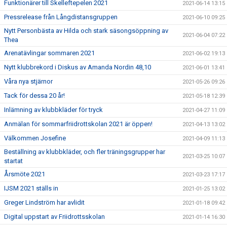
Funktionärer till Skelleftepelen 2021
2021-06-14 13:15
Pressrelease från Långdistansgruppen
2021-06-10 09:25
Nytt Personbästa av Hilda och stark säsongsöppning av
2021-06-04 07:22
Thea
Arenatävlingar sommaren 2021
2021-06-02 19:13
Nytt klubbrekord i Diskus av Amanda Nordin 48,10
2021-06-01 13:41
Våra nya stjärnor
2021-05-26 09:26
Tack för dessa 20 år!
2021-05-18 12:39
Inlämning av klubbkläder för tryck
2021-04-27 11:09
Anmälan för sommarfriidrottskolan 2021 är öppen!
2021-04-13 13:02
Välkommen Josefine
2021-04-09 11:13
Beställning av klubbkläder, och fler träningsgrupper har
2021-03-25 10:07
startat
Årsmöte 2021
2021-03-23 17:17
IJSM 2021 ställs in
2021-01-25 13:02
Greger Lindström har avlidit
2021-01-18 09:42
Digital uppstart av Friidrottsskolan
2021-01-14 16:30