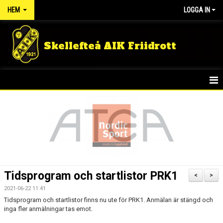
HEM
LOGGA IN
Skellefteå AIK Friidrott
START
NYHETER
FÖRENINGEN
TÄVLINGSRESULTAT
Tidsprogram och startlistor PRK1
<
>
DOKUMENT
2021-06-22 11:41
Tidsprogram och startlistor finns nu ute för PRK1. Anmälan är stängd och
inga fler anmälningar tas emot.
GULDLOPPET