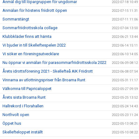
Anmäl dig till löpargruppen för ungdomar
2022-07-18 10:49
Anmälan för höstens friidrott öppen
2022-07-15 11:31
Sommarstängt
2022-07-11 11:06
Sommarfriidrottsskola collage
2022-07-04 13:50
Klubbkläder finns att hämta
2022-06-21 13:44
Vi bjuder in till Skelleftespelen 2022
2022-06-14 15:11
Vi söker en föreningsutvecklare
2022-06-10 14:05
Nu öppnar vi anmälan för parasommarfriidrottsskola 2022
2022-06-09 08:12
Årets idrottsförening 2021 - Skellefteå AIK Friidrott
2022-06-08 07:54
Vinnarna av utlottningspriser från Broarna Runt
2022-05-31 11:17
Välkomna till Papricaloppet
2022-05-27 09:59
Årets sista Broarna Runt
2022-05-25 13:52
Hallrekord i Florahallen
2022-05-24 14:43
Northvolt open
2022-05-23 11:24
Öppet hus
2022-05-13 08:21
Skellefteloppet inställt
2022-05-10 08:22