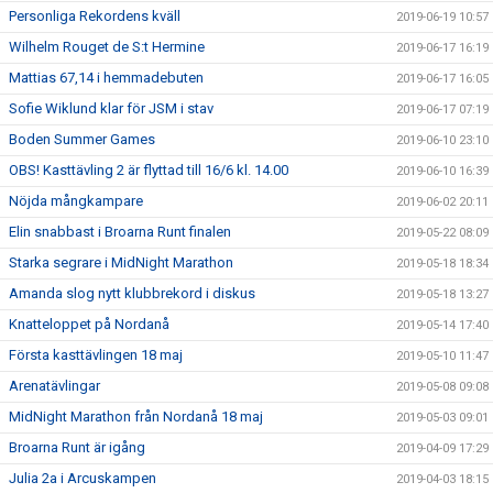
Personliga Rekordens kväll
2019-06-19 10:57
Wilhelm Rouget de S:t Hermine
2019-06-17 16:19
Mattias 67,14 i hemmadebuten
2019-06-17 16:05
Sofie Wiklund klar för JSM i stav
2019-06-17 07:19
Boden Summer Games
2019-06-10 23:10
OBS! Kasttävling 2 är flyttad till 16/6 kl. 14.00
2019-06-10 16:39
Nöjda mångkampare
2019-06-02 20:11
Elin snabbast i Broarna Runt finalen
2019-05-22 08:09
Starka segrare i MidNight Marathon
2019-05-18 18:34
Amanda slog nytt klubbrekord i diskus
2019-05-18 13:27
Knatteloppet på Nordanå
2019-05-14 17:40
Första kasttävlingen 18 maj
2019-05-10 11:47
Arenatävlingar
2019-05-08 09:08
MidNight Marathon från Nordanå 18 maj
2019-05-03 09:01
Broarna Runt är igång
2019-04-09 17:29
Julia 2a i Arcuskampen
2019-04-03 18:15