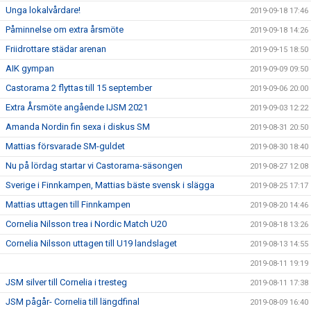
Unga lokalvårdare!
2019-09-18 17:46
Påminnelse om extra årsmöte
2019-09-18 14:26
Friidrottare städar arenan
2019-09-15 18:50
AIK gympan
2019-09-09 09:50
Castorama 2 flyttas till 15 september
2019-09-06 20:00
Extra Årsmöte angående IJSM 2021
2019-09-03 12:22
Amanda Nordin fin sexa i diskus SM
2019-08-31 20:50
Mattias försvarade SM-guldet
2019-08-30 18:40
Nu på lördag startar vi Castorama-säsongen
2019-08-27 12:08
Sverige i Finnkampen, Mattias bäste svensk i slägga
2019-08-25 17:17
Mattias uttagen till Finnkampen
2019-08-20 14:46
Cornelia Nilsson trea i Nordic Match U20
2019-08-18 13:26
Cornelia Nilsson uttagen till U19 landslaget
2019-08-13 14:55
2019-08-11 19:19
JSM silver till Cornelia i tresteg
2019-08-11 17:38
JSM pågår- Cornelia till längdfinal
2019-08-09 16:40