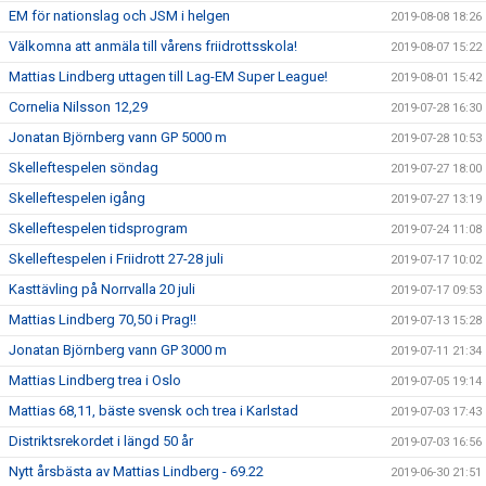
EM för nationslag och JSM i helgen
2019-08-08 18:26
Välkomna att anmäla till vårens friidrottsskola!
2019-08-07 15:22
Mattias Lindberg uttagen till Lag-EM Super League!
2019-08-01 15:42
Cornelia Nilsson 12,29
2019-07-28 16:30
Jonatan Björnberg vann GP 5000 m
2019-07-28 10:53
Skelleftespelen söndag
2019-07-27 18:00
Skelleftespelen igång
2019-07-27 13:19
Skelleftespelen tidsprogram
2019-07-24 11:08
Skelleftespelen i Friidrott 27-28 juli
2019-07-17 10:02
Kasttävling på Norrvalla 20 juli
2019-07-17 09:53
Mattias Lindberg 70,50 i Prag!!
2019-07-13 15:28
Jonatan Björnberg vann GP 3000 m
2019-07-11 21:34
Mattias Lindberg trea i Oslo
2019-07-05 19:14
Mattias 68,11, bäste svensk och trea i Karlstad
2019-07-03 17:43
Distriktsrekordet i längd 50 år
2019-07-03 16:56
Nytt årsbästa av Mattias Lindberg - 69.22
2019-06-30 21:51