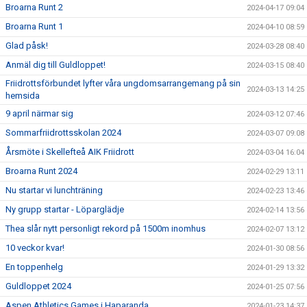
Broarna Runt 2
2024-04-17 09:04
Broarna Runt 1
2024-04-10 08:59
Glad påsk!
2024-03-28 08:40
Anmäl dig till Guldloppet!
2024-03-15 08:40
Friidrottsförbundet lyfter våra ungdomsarrangemang på sin
2024-03-13 14:25
hemsida
9 april närmar sig
2024-03-12 07:46
Sommarfriidrottsskolan 2024
2024-03-07 09:08
Årsmöte i Skellefteå AIK Friidrott
2024-03-04 16:04
Broarna Runt 2024
2024-02-29 13:11
Nu startar vi lunchträning
2024-02-23 13:46
Ny grupp startar - Löparglädje
2024-02-14 13:56
Thea slår nytt personligt rekord på 1500m inomhus
2024-02-07 13:12
10 veckor kvar!
2024-01-30 08:56
En toppenhelg
2024-01-29 13:32
Guldloppet 2024
2024-01-25 07:56
Aspen Athletics Games i Haparanda
2024-01-23 14:37