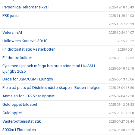
Personliga Rekordens kväll
2025-12-18 13:43
PRK junior
2025-11-20 14:03
2025-10-27 20:29
Veteran EM
2025-10-24 14:07
Halloween Karneval 30/10
2025-10-22
Friidrottsstatistik Västerbotten
2025-10-21
Friidrottsförälder
2025-09-11 12:52
Fyra medaljer och många bra prestationer på U/JSM i
2025-08-18 12:10
Ljungby 2025
Dags för JSM/USM i Ljungby
2025-08-13 16:06
Flera på plats på Distriktsmästerskapen i Boden i helgen
2025-08-04 13:56
Anmälan för HT-25 har öppnat!
2025-07-04 12:10
Guldloppet bildspel
2025-06-12 08:53
Guldloppet
2025-05-31 19:58
Västerbottensstatistik
2025-04-27 09:44
3000m i Florahallen
2025-03-30 18:19