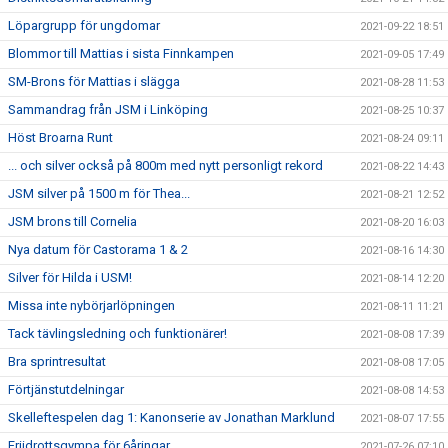
Löpargrupp för ungdomar
2021-09-22 18:51
Blommor till Mattias i sista Finnkampen
2021-09-05 17:49
SM-Brons för Mattias i slägga
2021-08-28 11:53
Sammandrag från JSM i Linköping
2021-08-25 10:37
Höst Broarna Runt
2021-08-24 09:11
... och silver också på 800m med nytt personligt rekord
2021-08-22 14:43
JSM silver på 1500 m för Thea...
2021-08-21 12:52
JSM brons till Cornelia
2021-08-20 16:03
Nya datum för Castorama 1 & 2
2021-08-16 14:30
Silver för Hilda i USM!
2021-08-14 12:20
Missa inte nybörjarlöpningen
2021-08-11 11:21
Tack tävlingsledning och funktionärer!
2021-08-08 17:39
Bra sprintresultat
2021-08-08 17:05
Förtjänstutdelningar
2021-08-08 14:53
Skelleftespelen dag 1: Kanonserie av Jonathan Marklund
2021-08-07 17:55
Friidrottsgympa för 6åringar
2021-07-26 07:10