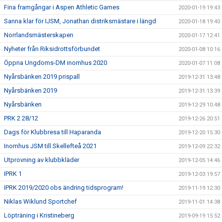
Fina framgångar i Aspen Athletic Games
2020-01-19 19:43
Sanna klar för IJSM, Jonathan distriksmästare i längd
2020-01-18 19:40
Norrlandsmästerskapen
2020-01-17 12:41
Nyheter från Riksidrottsförbundet
2020-01-08 10:16
Öppna Ungdoms-DM inomhus 2020
2020-01-07 11:08
Nyårsbänken 2019 prispall
2019-12-31 13:48
Nyårsbänken 2019
2019-12-31 13:39
Nyårsbänken
2019-12-29 10:48
PRK 2 28/12
2019-12-26 20:51
Dags för Klubbresa till Haparanda
2019-12-20 15:30
Inomhus JSM till Skellefteå 2021
2019-12-09 22:32
Utprovning av klubbkläder
2019-12-05 14:46
IPRK 1
2019-12-03 19:57
IPRK 2019/2020 obs ändring tidsprogram!
2019-11-19 12:30
Niklas Wiklund Sportchef
2019-11-01 14:38
Löpträning i Kristineberg
2019-09-19 15:52