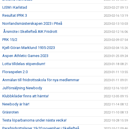
IJSM i Karlstad
2023-02-27 09:13
Resultat IPRK 3
2023-02-16 13:19
Norrlandsmästerskapen 2023 i Piteå
2023-02-13 10:03
Årsmöte i Skellefteå AIK Friidrott
2023-02-12 16:06
PRK 15/2
2023-02-09 07:54
Kjell-Göran Marklund 1935-2023
2023-02-04 15:26
Aspen Athletic Games 2023
2023-01-25 09:24
Lotta tilldelas stipendium!
2023-01-18 08:21
Floraspelen 2.0
2023-01-11 13:55
Anmälan till friidrottsskola för nya medlemmar
2023-01-11 09:01
Julförsäljning Newbody
2022-12-16 10:07
Klubbkläder finns att hämta!
2022-12-05 09:15
Newbody är här!
2022-11-14 08:12
Gräsroten
2022-11-10 08:13
Testa löparbanorna under nästa vecka!
2022-10-28 15:59
Parafriidrottsläger 19-20 november i Skellefteå
2022-10-12 09:46