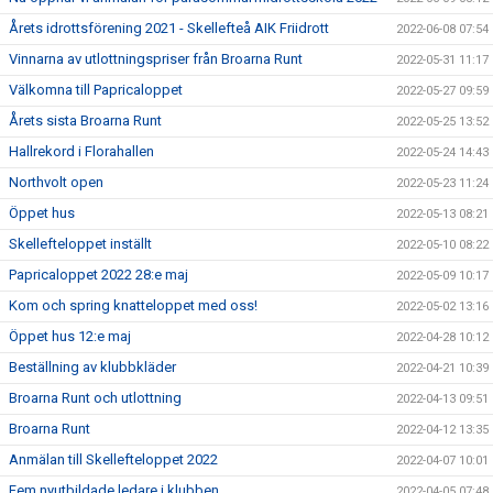
Årets idrottsförening 2021 - Skellefteå AIK Friidrott
2022-06-08 07:54
Vinnarna av utlottningspriser från Broarna Runt
2022-05-31 11:17
Välkomna till Papricaloppet
2022-05-27 09:59
Årets sista Broarna Runt
2022-05-25 13:52
Hallrekord i Florahallen
2022-05-24 14:43
Northvolt open
2022-05-23 11:24
Öppet hus
2022-05-13 08:21
Skellefteloppet inställt
2022-05-10 08:22
Papricaloppet 2022 28:e maj
2022-05-09 10:17
Kom och spring knatteloppet med oss!
2022-05-02 13:16
Öppet hus 12:e maj
2022-04-28 10:12
Beställning av klubbkläder
2022-04-21 10:39
Broarna Runt och utlottning
2022-04-13 09:51
Broarna Runt
2022-04-12 13:35
Anmälan till Skellefteloppet 2022
2022-04-07 10:01
Fem nyutbildade ledare i klubben
2022-04-05 07:48