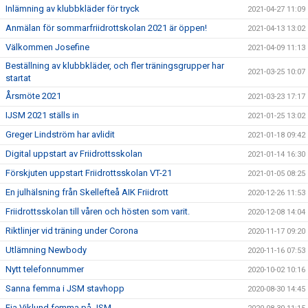
Inlämning av klubbkläder för tryck
2021-04-27 11:09
Anmälan för sommarfriidrottskolan 2021 är öppen!
2021-04-13 13:02
Välkommen Josefine
2021-04-09 11:13
Beställning av klubbkläder, och fler träningsgrupper har
2021-03-25 10:07
startat
Årsmöte 2021
2021-03-23 17:17
IJSM 2021 ställs in
2021-01-25 13:02
Greger Lindström har avlidit
2021-01-18 09:42
Digital uppstart av Friidrottsskolan
2021-01-14 16:30
Förskjuten uppstart Friidrottsskolan VT-21
2021-01-05 08:25
En julhälsning från Skellefteå AIK Friidrott
2020-12-26 11:53
Friidrottsskolan till våren och hösten som varit.
2020-12-08 14:04
Riktlinjer vid träning under Corona
2020-11-17 09:20
Utlämning Newbody
2020-11-16 07:53
Nytt telefonnummer
2020-10-02 10:16
Sanna femma i JSM stavhopp
2020-08-30 14:45
Fia Viklund femma på JSM