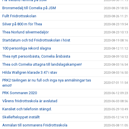
2020-08-30 11:15
Bronsmedalj till Cornelia på JSM
2020-08-29 18:55
Fullt Friidrottsskolan
2020-08-26 11:21
Silver på 800 m för Thea
2020-08-23 19:54
Thea Norlund silvermedaljör
2020-08-23 10:13
Startdatum och tid Friidrottsskolan i höst
2020-08-19 08:16
100 personliga rekord slagna
2020-08-12 11:12
Thea nytt personbästa, Cornelia årsbästa
2020-08-09 10:52
Thea och Cornelia uttagna till landslagskampen!
2020-08-03 16:54
Hilda Wallgren klarade 3.47 i stav
2020-08-03 16:50
PRK2 tävlingen är nu full och inga nya anmälningar tas
2020-07-01 11:54
emot!
PRK Sommaren 2020
2020-06-12 09:23
Vårens friidrottsskola är avslutad
2020-06-03 08:56
Kansliet och telefonin stängd.
2020-05-29 10:49
Skellefteloppet inställt
2020-05-12 14:13
Anmälan till sommarens Friidrottsskola
2020-05-08 11:05