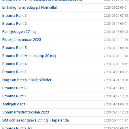
En härlig familjedag på Norrvalla!
2023-05-29 09:01
Broarna Runt 7
2023-05-24 07:55
Broarna Runt 6
2023-05-17 09:01
Familjedagen 27 maj
2023-05-16 09:22
Flocktjärnsrundan 2023
2023-05-12 11:29
Broarna Runt 5
2023-05-10 08:00
Broarna Runt Minneslopp 30 maj
2023-05-06 11:13
Broarna Runt 4
2023-05-03 10:12
Broarna Runt 3
2023-04-26 08:22
Dags att beställa klubbkläder
2023-04-24 10:38
Broarna Runt 2
2023-04-19 09:01
Broarna Runt 1
2023-04-12 12:03
Äntligen dags!
2023-04-11 09:39
Sommarfriidrottskolan 2023
2023-03-15 12:52
DM och säsongsavslutning i Haparanda
2023-03-14 11:27
Broarna Runt 2023
2023-03-06 08:37