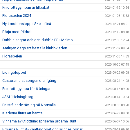
Friidrottsgympan är tillbaka!
2024-01-12 10:24
Floraspelen 2024
2024-01-08 15:53
Nytt motionslopp i Skellefteå
2023-12-21 08:01
Börja med friidrott
2023-12-19 08:18
Dubbla segrar och och dubbla PB i Malmö
2023-12-05 12:24
Äntligen dags att beställa klubbkläder!
2023-11-07 09:54
Floraspelen
2023-11-06 14:53
2023-10-30 07:45
Lidingöloppet
2023-09-29 09:08
Castorama säsongen drar igång
2023-08-24 14:08
Friidrottsgympa för 6-åringar
2023-08-18 09:00
JSM i Helsingborg
2023-08-14 10:34
En strålande tävling på Norrvalla!
2023-08-08 08:20
Kläderna finns att hämta
2023-06-29 09:00
Vinnarna av utlottningspriserna Broarna Runt
2023-06-07 10:06
Broarna Runt 8 - Knatteloppet och Minnesloppet
2023-05-31 09:10