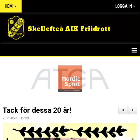
HEM
LOGGA IN
Skellefteå AIK Friidrott
START
NYHETER
FÖRENINGEN
TÄVLINGSRESULTAT
Tack för dessa 20 år!
<
>
DOKUMENT
2021-05-18 12:39
GULDLOPPET