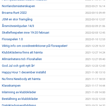
Norrlandsmästerskapen
2022-03-21 16:14
Broarna Runt 2022
2022-03-15 09:49
JSM en stor framgång
2022-03-10 12:07
Årsmötesinbjudan 14/3
2022-02-09 21:06
Skelleftespelen inne 19-20 februari
2022-02-03 12:45
Floraspelen 1.0
2022-01-10 12:53
Viktig info om covidrestriktioner på Floraspelen!
2021-12-29 16:51
Klubbkläderna finns att hämta
2021-12-27 14:24
Allmänhetens tid i Florahallen
2021-12-27 09:40
God Jul och gott nytt år!
2021-12-23 12:43
Happy Hour 1 december inställd
2021-11-30 13:10
Nu finns Newbody att hämta
2021-11-17 18:59
Klasskampen
2021-11-17 14:44
Inlämning av klubbkläder
2021-11-09 14:00
Beställning av klubbkläder
2021-10-22 12:03
Distriktsdomarutbildning
2021-10-21 14:32