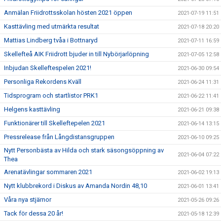
Anmälan Friidrottsskolan hösten 2021 öppen
2021-07-19 11:51
Kasttävling med utmärkta resultat
2021-07-18 20:20
Mattias Lindberg tvåa i Bottnaryd
2021-07-11 16:59
Skellefteå AIK Friidrott bjuder in till Nybörjarlöpning
2021-07-05 12:58
Inbjudan Skelleftespelen 2021!
2021-06-30 09:54
Personliga Rekordens Kväll
2021-06-24 11:31
Tidsprogram och startlistor PRK1
2021-06-22 11:41
Helgens kasttävling
2021-06-21 09:38
Funktionärer till Skelleftepelen 2021
2021-06-14 13:15
Pressrelease från Långdistansgruppen
2021-06-10 09:25
Nytt Personbästa av Hilda och stark säsongsöppning av
2021-06-04 07:22
Thea
Arenatävlingar sommaren 2021
2021-06-02 19:13
Nytt klubbrekord i Diskus av Amanda Nordin 48,10
2021-06-01 13:41
Våra nya stjärnor
2021-05-26 09:26
Tack för dessa 20 år!
2021-05-18 12:39