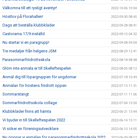
Välkomna till ett rysligt äventyr!
2022-10-06 10:04
Höstlov på Florahallen!
2022-09-30 08:45
Dags att beställa klubbkläder
2022-09-28 08:41
Castorama 17/9 inställd
2022-09-15 04:32
Nu startar vi en paragrupp!
2022-09-08 09:04
Tre medaljer från helgens JSM
2022-08-29 12:41
Parasommarfriidrottsskola
2022-08-18 08:48
Glöm inte anmäla er till Skelleftespelen
2022-08-05 08:12
Anmäl dig till löpargruppen för ungdomar
2022-07-18 10:49
Anmälan för höstens friidrott öppen
2022-07-15 11:31
Sommarstängt
2022-07-11 11:06
Sommarfriidrottsskola collage
2022-07-04 13:50
Klubbkläder finns att hämta
2022-06-21 13:44
Vi bjuder in till Skelleftespelen 2022
2022-06-14 15:11
Vi söker en föreningsutvecklare
2022-06-10 14:05
Nu öppnar vi anmälan för parasommarfriidrottsskola 2022
2022-06-09 08:12