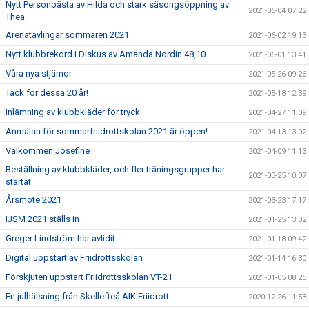
Nytt Personbästa av Hilda och stark säsongsöppning av
2021-06-04 07:22
Thea
Arenatävlingar sommaren 2021
2021-06-02 19:13
Nytt klubbrekord i Diskus av Amanda Nordin 48,10
2021-06-01 13:41
Våra nya stjärnor
2021-05-26 09:26
Tack för dessa 20 år!
2021-05-18 12:39
Inlämning av klubbkläder för tryck
2021-04-27 11:09
Anmälan för sommarfriidrottskolan 2021 är öppen!
2021-04-13 13:02
Välkommen Josefine
2021-04-09 11:13
Beställning av klubbkläder, och fler träningsgrupper har
2021-03-25 10:07
startat
Årsmöte 2021
2021-03-23 17:17
IJSM 2021 ställs in
2021-01-25 13:02
Greger Lindström har avlidit
2021-01-18 09:42
Digital uppstart av Friidrottsskolan
2021-01-14 16:30
Förskjuten uppstart Friidrottsskolan VT-21
2021-01-05 08:25
En julhälsning från Skellefteå AIK Friidrott
2020-12-26 11:53