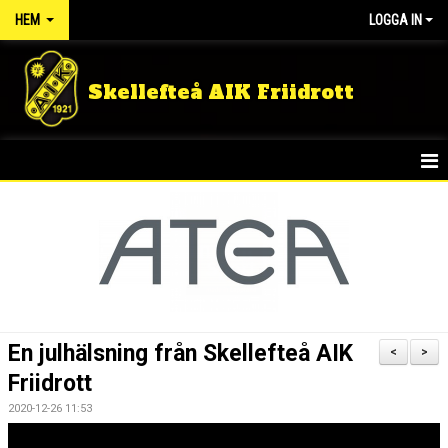
HEM
LOGGA IN
Skellefteå AIK Friidrott
START
NYHETER
FÖRENINGEN
TÄVLINGSRESULTAT
En julhälsning från Skellefteå AIK
<
>
DOKUMENT
Friidrott
2020-12-26 11:53
GULDLOPPET