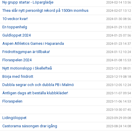
Ny grupp startar - Löparglädje
2024-02-14 13:56
Thea slår nytt personligt rekord på 1500m inomhus
2024-02-07 13:12
10 veckor kvar!
2024-01-30 08:56
En toppenhelg
2024-01-29 13:32
Guldloppet 2024
2024-01-25 07:56
Aspen Athletics Games i Haparanda
2024-01-23 14:37
Friidrottsgympan är tillbaka!
2024-01-12 10:24
Floraspelen 2024
2024-01-08 15:53
Nytt motionslopp i Skellefteå
2023-12-21 08:01
Börja med friidrott
2023-12-19 08:18
Dubbla segrar och och dubbla PB i Malmö
2023-12-05 12:24
Äntligen dags att beställa klubbkläder!
2023-11-07 09:54
Floraspelen
2023-11-06 14:53
2023-10-30 07:45
Lidingöloppet
2023-09-29 09:08
Castorama säsongen drar igång
2023-08-24 14:08