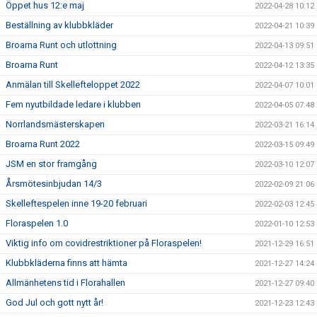
Öppet hus 12:e maj
2022-04-28 10:12
Beställning av klubbkläder
2022-04-21 10:39
Broarna Runt och utlottning
2022-04-13 09:51
Broarna Runt
2022-04-12 13:35
Anmälan till Skellefteloppet 2022
2022-04-07 10:01
Fem nyutbildade ledare i klubben
2022-04-05 07:48
Norrlandsmästerskapen
2022-03-21 16:14
Broarna Runt 2022
2022-03-15 09:49
JSM en stor framgång
2022-03-10 12:07
Årsmötesinbjudan 14/3
2022-02-09 21:06
Skelleftespelen inne 19-20 februari
2022-02-03 12:45
Floraspelen 1.0
2022-01-10 12:53
Viktig info om covidrestriktioner på Floraspelen!
2021-12-29 16:51
Klubbkläderna finns att hämta
2021-12-27 14:24
Allmänhetens tid i Florahallen
2021-12-27 09:40
God Jul och gott nytt år!
2021-12-23 12:43