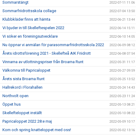
Sommarstängt
2022-07-11 11:06
Sommarfriidrottsskola collage
2022-07-04 13:50
Klubbkläder finns att hämta
2022-06-21 13:44
Vi bjuder in till Skelleftespelen 2022
2022-06-14 15:11
Vi söker en föreningsutvecklare
2022-06-10 14:05
Nu öppnar vi anmälan för parasommarfriidrottsskola 2022
2022-06-09 08:12
Årets idrottsförening 2021 - Skellefteå AIK Friidrott
2022-06-08 07:54
Vinnarna av utlottningspriser från Broarna Runt
2022-05-31 11:17
Välkomna till Papricaloppet
2022-05-27 09:59
Årets sista Broarna Runt
2022-05-25 13:52
Hallrekord i Florahallen
2022-05-24 14:43
Northvolt open
2022-05-23 11:24
Öppet hus
2022-05-13 08:21
Skellefteloppet inställt
2022-05-10 08:22
Papricaloppet 2022 28:e maj
2022-05-09 10:17
Kom och spring knatteloppet med oss!
2022-05-02 13:16