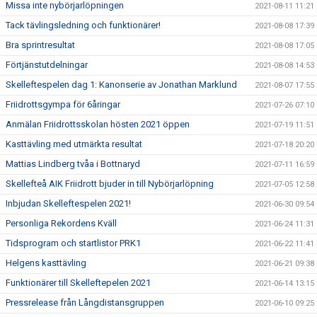
Missa inte nybörjarlöpningen
2021-08-11 11:21
Tack tävlingsledning och funktionärer!
2021-08-08 17:39
Bra sprintresultat
2021-08-08 17:05
Förtjänstutdelningar
2021-08-08 14:53
Skelleftespelen dag 1: Kanonserie av Jonathan Marklund
2021-08-07 17:55
Friidrottsgympa för 6åringar
2021-07-26 07:10
Anmälan Friidrottsskolan hösten 2021 öppen
2021-07-19 11:51
Kasttävling med utmärkta resultat
2021-07-18 20:20
Mattias Lindberg tvåa i Bottnaryd
2021-07-11 16:59
Skellefteå AIK Friidrott bjuder in till Nybörjarlöpning
2021-07-05 12:58
Inbjudan Skelleftespelen 2021!
2021-06-30 09:54
Personliga Rekordens Kväll
2021-06-24 11:31
Tidsprogram och startlistor PRK1
2021-06-22 11:41
Helgens kasttävling
2021-06-21 09:38
Funktionärer till Skelleftepelen 2021
2021-06-14 13:15
Pressrelease från Långdistansgruppen
2021-06-10 09:25