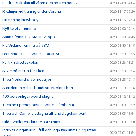
Friidrottsskolan till våren och hösten som varit.
2020-12-08 14:04
Riktlinjer vid träning under Corona
2020-11-17 09:20
Utlämning Newbody
2020-11-16 07:53
Nytt telefonnummer
2020-10-02 10:16
Sanna femma i JSM stavhopp
2020-08-30 14:45
Fia Viklund femma på JSM
2020-08-30 11:15
Bronsmedalj till Cornelia på JSM
2020-08-29 18:55
Fullt Friidrottsskolan
2020-08-26 11:21
Silver på 800 m för Thea
2020-08-23 19:54
Thea Norlund silvermedaljör
2020-08-23 10:13
Startdatum och tid Friidrottsskolan i höst
2020-08-19 08:16
100 personliga rekord slagna
2020-08-12 11:12
Thea nytt personbästa, Cornelia årsbästa
2020-08-09 10:52
Thea och Cornelia uttagna till landslagskampen!
2020-08-03 16:54
Hilda Wallgren klarade 3.47 i stav
2020-08-03 16:50
PRK2 tävlingen är nu full och inga nya anmälningar tas
2020-07-01 11:54
emot!