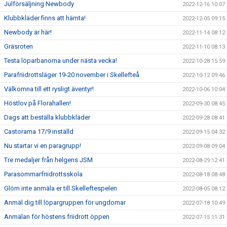
Julförsäljning Newbody
2022-12-16 10:07
Klubbkläder finns att hämta!
2022-12-05 09:15
Newbody är här!
2022-11-14 08:12
Gräsroten
2022-11-10 08:13
Testa löparbanorna under nästa vecka!
2022-10-28 15:59
Parafriidrottsläger 19-20 november i Skellefteå
2022-10-12 09:46
Välkomna till ett rysligt äventyr!
2022-10-06 10:04
Höstlov på Florahallen!
2022-09-30 08:45
Dags att beställa klubbkläder
2022-09-28 08:41
Castorama 17/9 inställd
2022-09-15 04:32
Nu startar vi en paragrupp!
2022-09-08 09:04
Tre medaljer från helgens JSM
2022-08-29 12:41
Parasommarfriidrottsskola
2022-08-18 08:48
Glöm inte anmäla er till Skelleftespelen
2022-08-05 08:12
Anmäl dig till löpargruppen för ungdomar
2022-07-18 10:49
Anmälan för höstens friidrott öppen
2022-07-15 11:31