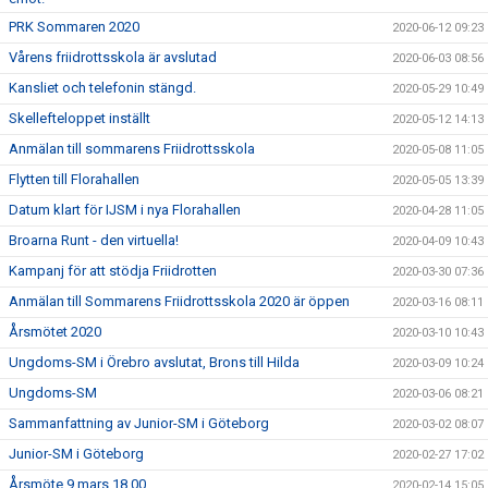
PRK Sommaren 2020
2020-06-12 09:23
Vårens friidrottsskola är avslutad
2020-06-03 08:56
Kansliet och telefonin stängd.
2020-05-29 10:49
Skellefteloppet inställt
2020-05-12 14:13
Anmälan till sommarens Friidrottsskola
2020-05-08 11:05
Flytten till Florahallen
2020-05-05 13:39
Datum klart för IJSM i nya Florahallen
2020-04-28 11:05
Broarna Runt - den virtuella!
2020-04-09 10:43
Kampanj för att stödja Friidrotten
2020-03-30 07:36
Anmälan till Sommarens Friidrottsskola 2020 är öppen
2020-03-16 08:11
Årsmötet 2020
2020-03-10 10:43
Ungdoms-SM i Örebro avslutat, Brons till Hilda
2020-03-09 10:24
Ungdoms-SM
2020-03-06 08:21
Sammanfattning av Junior-SM i Göteborg
2020-03-02 08:07
Junior-SM i Göteborg
2020-02-27 17:02
Årsmöte 9 mars 18.00
2020-02-14 15:05