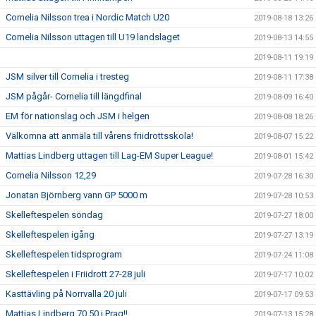
Cornelia Nilsson trea i Nordic Match U20
2019-08-18 13:26
Cornelia Nilsson uttagen till U19 landslaget
2019-08-13 14:55
2019-08-11 19:19
JSM silver till Cornelia i tresteg
2019-08-11 17:38
JSM pågår- Cornelia till längdfinal
2019-08-09 16:40
EM för nationslag och JSM i helgen
2019-08-08 18:26
Välkomna att anmäla till vårens friidrottsskola!
2019-08-07 15:22
Mattias Lindberg uttagen till Lag-EM Super League!
2019-08-01 15:42
Cornelia Nilsson 12,29
2019-07-28 16:30
Jonatan Björnberg vann GP 5000 m
2019-07-28 10:53
Skelleftespelen söndag
2019-07-27 18:00
Skelleftespelen igång
2019-07-27 13:19
Skelleftespelen tidsprogram
2019-07-24 11:08
Skelleftespelen i Friidrott 27-28 juli
2019-07-17 10:02
Kasttävling på Norrvalla 20 juli
2019-07-17 09:53
Mattias Lindberg 70,50 i Prag!!
2019-07-13 15:28