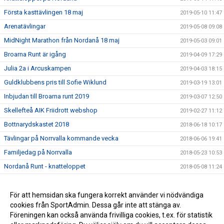
Första kasttävlingen 18 maj
2019-05-10 11:47
Arenatävlingar
2019-05-08 09:08
MidNight Marathon från Nordanå 18 maj
2019-05-03 09:01
Broarna Runt är igång
2019-04-09 17:29
Julia 2a i Arcuskampen
2019-04-03 18:15
Guldklubbens pris till Sofie Wiklund
2019-03-19 13:01
Inbjudan till Broarna runt 2019
2019-03-07 12:50
Skellefteå AIK Friidrott webshop
2019-02-27 11:12
Bottnarydskastet 2018
2018-06-18 10:17
Tävlingar på Norrvalla kommande vecka
2018-06-06 19:41
Familjedag på Norrvalla
2018-05-23 10:53
Nordanå Runt - knatteloppet
2018-05-08 11:24
Midnight Marathon 2018
2018-04-18 09:09
Nybörjarträning i vår
För att hemsidan ska fungera korrekt använder vi nödvändiga
2018-02-19 12:00
cookies från SportAdmin. Dessa går inte att stänga av.
Årsmöte för SAIK Friidrott
2018-01-25 16:47
Föreningen kan också använda frivilliga cookies, t.ex. för statistik