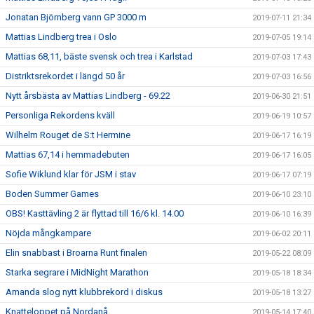
Jonatan Björnberg vann GP 3000 m
2019-07-11 21:34
Mattias Lindberg trea i Oslo
2019-07-05 19:14
Mattias 68,11, bäste svensk och trea i Karlstad
2019-07-03 17:43
Distriktsrekordet i längd 50 år
2019-07-03 16:56
Nytt årsbästa av Mattias Lindberg - 69.22
2019-06-30 21:51
Personliga Rekordens kväll
2019-06-19 10:57
Wilhelm Rouget de S:t Hermine
2019-06-17 16:19
Mattias 67,14 i hemmadebuten
2019-06-17 16:05
Sofie Wiklund klar för JSM i stav
2019-06-17 07:19
Boden Summer Games
2019-06-10 23:10
OBS! Kasttävling 2 är flyttad till 16/6 kl. 14.00
2019-06-10 16:39
Nöjda mångkampare
2019-06-02 20:11
Elin snabbast i Broarna Runt finalen
2019-05-22 08:09
Starka segrare i MidNight Marathon
2019-05-18 18:34
Amanda slog nytt klubbrekord i diskus
2019-05-18 13:27
Knatteloppet på Nordanå
2019-05-14 17:40