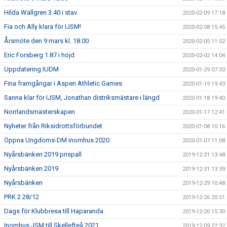
Hilda Wallgren 3.40 i stav
2020-02-09 17:18
Fia och Ally klara för IJSM!
2020-02-08 15:45
Årsmöte den 9 mars kl. 18.00
2020-02-05 11:02
Eric Forsberg 1.87 i höjd
2020-02-02 14:04
Uppdatering IUDM
2020-01-29 07:33
Fina framgångar i Aspen Athletic Games
2020-01-19 19:43
Sanna klar för IJSM, Jonathan distriksmästare i längd
2020-01-18 19:40
Norrlandsmästerskapen
2020-01-17 12:41
Nyheter från Riksidrottsförbundet
2020-01-08 10:16
Öppna Ungdoms-DM inomhus 2020
2020-01-07 11:08
Nyårsbänken 2019 prispall
2019-12-31 13:48
Nyårsbänken 2019
2019-12-31 13:39
Nyårsbänken
2019-12-29 10:48
PRK 2 28/12
2019-12-26 20:51
Dags för Klubbresa till Haparanda
2019-12-20 15:30
Inomhus JSM till Skellefteå 2021
2019-12-09 22:32