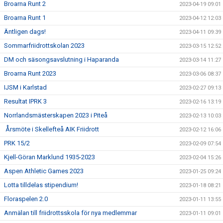
Broarna Runt 2
2023-04-19 09:01
Broarna Runt 1
2023-04-12 12:03
Äntligen dags!
2023-04-11 09:39
Sommarfriidrottskolan 2023
2023-03-15 12:52
DM och säsongsavslutning i Haparanda
2023-03-14 11:27
Broarna Runt 2023
2023-03-06 08:37
IJSM i Karlstad
2023-02-27 09:13
Resultat IPRK 3
2023-02-16 13:19
Norrlandsmästerskapen 2023 i Piteå
2023-02-13 10:03
Årsmöte i Skellefteå AIK Friidrott
2023-02-12 16:06
PRK 15/2
2023-02-09 07:54
Kjell-Göran Marklund 1935-2023
2023-02-04 15:26
Aspen Athletic Games 2023
2023-01-25 09:24
Lotta tilldelas stipendium!
2023-01-18 08:21
Floraspelen 2.0
2023-01-11 13:55
Anmälan till friidrottsskola för nya medlemmar
2023-01-11 09:01