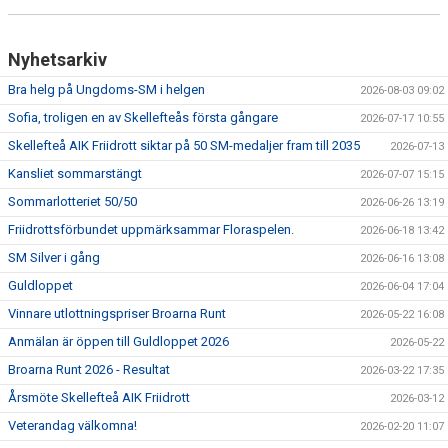
Nyhetsarkiv
Bra helg på Ungdoms-SM i helgen
2026-08-03 09:02
Sofia, troligen en av Skellefteås första gångare
2026-07-17 10:55
Skellefteå AIK Friidrott siktar på 50 SM-medaljer fram till 2035
2026-07-13
Kansliet sommarstängt
2026-07-07 15:15
Sommarlotteriet 50/50
2026-06-26 13:19
Friidrottsförbundet uppmärksammar Floraspelen.
2026-06-18 13:42
SM Silver i gång
2026-06-16 13:08
Guldloppet
2026-06-04 17:04
Vinnare utlottningspriser Broarna Runt
2026-05-22 16:08
Anmälan är öppen till Guldloppet 2026
2026-05-22
Broarna Runt 2026 - Resultat
2026-03-22 17:35
Årsmöte Skellefteå AIK Friidrott
2026-03-12
Veterandag välkomna!
2026-02-20 11:07