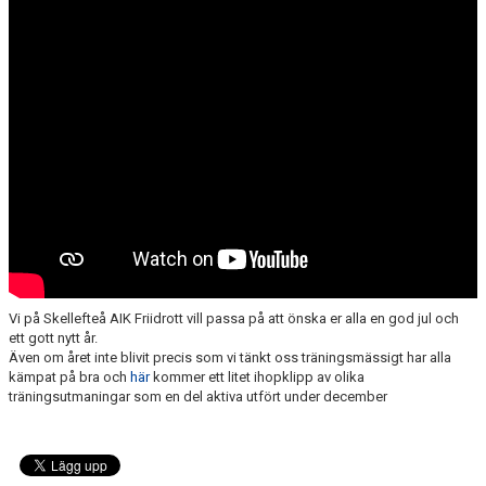
MINIORLANDSLAGET
Vi på Skellefteå AIK Friidrott vill passa på att önska er alla en god jul och
ett gott nytt år.
Även om året inte blivit precis som vi tänkt oss träningsmässigt har alla
kämpat på bra och
här
kommer ett litet ihopklipp av olika
träningsutmaningar som en del aktiva utfört under december