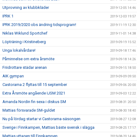
Utprovning av klubbkläder
2019-12-05 14:46
IPRK 1
2019-12-03 19:57
IPRK 2019/2020 obs ändring tidsprogram!
2019-11-19 12:30
Niklas Wiklund Sportchef
2019-11-01 14:38
Löpträning i Kristineberg
2019-09-19 15:52
Unga lokalvårdare!
2019-09-18 17:46
Påminnelse om extra årsmöte
2019-09-18 14:26
Friidrottare städar arenan
2019-09-15 18:50
AIK gympan
2019-09-09 09:50
Castorama 2 flyttas till 15 september
2019-09-06 20:00
Extra Årsmöte angående IJSM 2021
2019-09-03 12:22
Amanda Nordin fin sexa i diskus SM
2019-08-31 20:50
Mattias försvarade SM-guldet
2019-08-30 18:40
Nu på lördag startar vi Castorama-säsongen
2019-08-27 12:08
Sverige i Finnkampen, Mattias bäste svensk i slägga
2019-08-25 17:17
Mattias uttagen till Finnkampen
2019-08-20 14:46