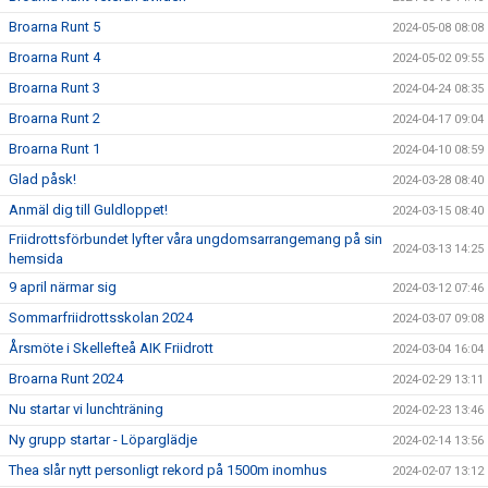
Broarna Runt 5
2024-05-08 08:08
Broarna Runt 4
2024-05-02 09:55
Broarna Runt 3
2024-04-24 08:35
Broarna Runt 2
2024-04-17 09:04
Broarna Runt 1
2024-04-10 08:59
Glad påsk!
2024-03-28 08:40
Anmäl dig till Guldloppet!
2024-03-15 08:40
Friidrottsförbundet lyfter våra ungdomsarrangemang på sin
2024-03-13 14:25
hemsida
9 april närmar sig
2024-03-12 07:46
Sommarfriidrottsskolan 2024
2024-03-07 09:08
Årsmöte i Skellefteå AIK Friidrott
2024-03-04 16:04
Broarna Runt 2024
2024-02-29 13:11
Nu startar vi lunchträning
2024-02-23 13:46
Ny grupp startar - Löparglädje
2024-02-14 13:56
Thea slår nytt personligt rekord på 1500m inomhus
2024-02-07 13:12