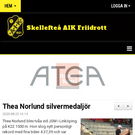
HEM
LOGGA IN
Skellefteå AIK Friidrott
START
NYHETER
FÖRENINGEN
TÄVLINGSRESULTAT
Thea Norlund silvermedaljör
<
>
DOKUMENT
2020-08-23 10:13
Thea Norlund blev tvåa vid JSM i Linköping
på K22 1500 m. Hon slog nytt personligt
GULDLOPPET
rekord med fina tiden 4.37,39 och var