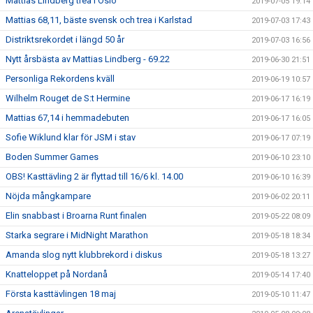
Mattias Lindberg trea i Oslo
2019-07-05 19:14
Mattias 68,11, bäste svensk och trea i Karlstad
2019-07-03 17:43
Distriktsrekordet i längd 50 år
2019-07-03 16:56
Nytt årsbästa av Mattias Lindberg - 69.22
2019-06-30 21:51
Personliga Rekordens kväll
2019-06-19 10:57
Wilhelm Rouget de S:t Hermine
2019-06-17 16:19
Mattias 67,14 i hemmadebuten
2019-06-17 16:05
Sofie Wiklund klar för JSM i stav
2019-06-17 07:19
Boden Summer Games
2019-06-10 23:10
OBS! Kasttävling 2 är flyttad till 16/6 kl. 14.00
2019-06-10 16:39
Nöjda mångkampare
2019-06-02 20:11
Elin snabbast i Broarna Runt finalen
2019-05-22 08:09
Starka segrare i MidNight Marathon
2019-05-18 18:34
Amanda slog nytt klubbrekord i diskus
2019-05-18 13:27
Knatteloppet på Nordanå
2019-05-14 17:40
Första kasttävlingen 18 maj
2019-05-10 11:47