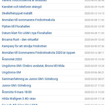
Vårens friidrottsskola är avslutad
2020-06-03 08:56
Kansliet och telefonin stängd.
2020-05-29 10:49
Skellefteloppet inställt
2020-05-12 14:13
Anmälan till sommarens Friidrottsskola
2020-05-08 11:05
Flytten till Florahallen
2020-05-05 13:39
Datum klart för IJSM i nya Florahallen
2020-04-28 11:05
Broarna Runt - den virtuella!
2020-04-09 10:43
Kampanj för att stödja Friidrotten
2020-03-30 07:36
Anmälan till Sommarens Friidrottsskola 2020 är öppen
2020-03-16 08:11
Årsmötet 2020
2020-03-10 10:43
Ungdoms-SM i Örebro avslutat, Brons till Hilda
2020-03-09 10:24
Ungdoms-SM
2020-03-06 08:21
Sammanfattning av Junior-SM i Göteborg
2020-03-02 08:07
Junior-SM i Göteborg
2020-02-27 17:02
Årsmöte 9 mars 18.00
2020-02-14 15:05
Hilda Wallgren 3.40 i stav
2020-02-09 17:18