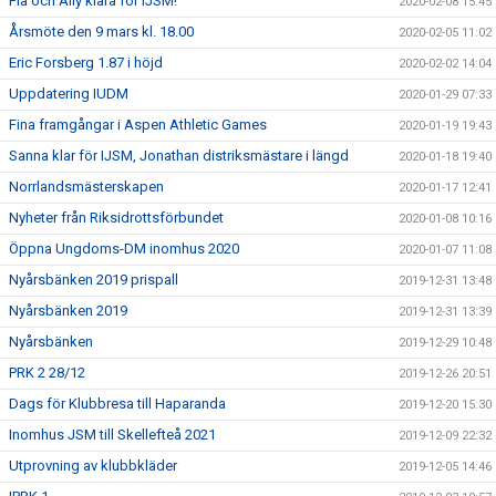
Fia och Ally klara för IJSM!
2020-02-08 15:45
Årsmöte den 9 mars kl. 18.00
2020-02-05 11:02
Eric Forsberg 1.87 i höjd
2020-02-02 14:04
Uppdatering IUDM
2020-01-29 07:33
Fina framgångar i Aspen Athletic Games
2020-01-19 19:43
Sanna klar för IJSM, Jonathan distriksmästare i längd
2020-01-18 19:40
Norrlandsmästerskapen
2020-01-17 12:41
Nyheter från Riksidrottsförbundet
2020-01-08 10:16
Öppna Ungdoms-DM inomhus 2020
2020-01-07 11:08
Nyårsbänken 2019 prispall
2019-12-31 13:48
Nyårsbänken 2019
2019-12-31 13:39
Nyårsbänken
2019-12-29 10:48
PRK 2 28/12
2019-12-26 20:51
Dags för Klubbresa till Haparanda
2019-12-20 15:30
Inomhus JSM till Skellefteå 2021
2019-12-09 22:32
Utprovning av klubbkläder
2019-12-05 14:46