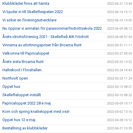
Klubbkläder finns att hämta
2022-06-21 13:44
Vi bjuder in till Skelleftespelen 2022
2022-06-14 15:11
Vi söker en föreningsutvecklare
2022-06-10 14:05
Nu öppnar vi anmälan för parasommarfriidrottsskola 2022
2022-06-09 08:12
Årets idrottsförening 2021 - Skellefteå AIK Friidrott
2022-06-08 07:54
Vinnarna av utlottningspriser från Broarna Runt
2022-05-31 11:17
Välkomna till Papricaloppet
2022-05-27 09:59
Årets sista Broarna Runt
2022-05-25 13:52
Hallrekord i Florahallen
2022-05-24 14:43
Northvolt open
2022-05-23 11:24
Öppet hus
2022-05-13 08:21
Skellefteloppet inställt
2022-05-10 08:22
Papricaloppet 2022 28:e maj
2022-05-09 10:17
Kom och spring knatteloppet med oss!
2022-05-02 13:16
Öppet hus 12:e maj
2022-04-28 10:12
Beställning av klubbkläder
2022-04-21 10:39