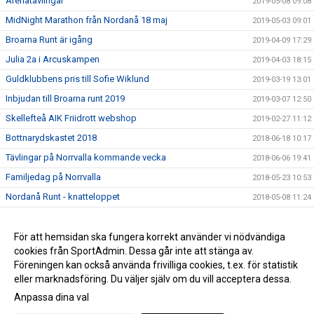
Arenatävlingar
2019-05-08 09:08
MidNight Marathon från Nordanå 18 maj
2019-05-03 09:01
Broarna Runt är igång
2019-04-09 17:29
Julia 2a i Arcuskampen
2019-04-03 18:15
Guldklubbens pris till Sofie Wiklund
2019-03-19 13:01
Inbjudan till Broarna runt 2019
2019-03-07 12:50
Skellefteå AIK Friidrott webshop
2019-02-27 11:12
Bottnarydskastet 2018
2018-06-18 10:17
Tävlingar på Norrvalla kommande vecka
2018-06-06 19:41
Familjedag på Norrvalla
2018-05-23 10:53
Nordanå Runt - knatteloppet
2018-05-08 11:24
Midnight Marathon 2018
2018-04-18 09:09
Nybörjarträning i vår
För att hemsidan ska fungera korrekt använder vi nödvändiga
2018-02-19 12:00
cookies från SportAdmin. Dessa går inte att stänga av.
Årsmöte för SAIK Friidrott
2018-01-25 16:47
Föreningen kan också använda frivilliga cookies, t.ex. för statistik
eller marknadsföring. Du väljer själv om du vill acceptera dessa.
Anpassa dina val