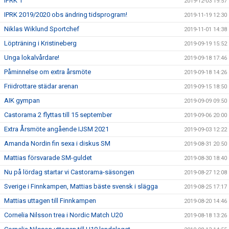
IPRK 1
2019-12-03 19:57
IPRK 2019/2020 obs ändring tidsprogram!
2019-11-19 12:30
Niklas Wiklund Sportchef
2019-11-01 14:38
Löpträning i Kristineberg
2019-09-19 15:52
Unga lokalvårdare!
2019-09-18 17:46
Påminnelse om extra årsmöte
2019-09-18 14:26
Friidrottare städar arenan
2019-09-15 18:50
AIK gympan
2019-09-09 09:50
Castorama 2 flyttas till 15 september
2019-09-06 20:00
Extra Årsmöte angående IJSM 2021
2019-09-03 12:22
Amanda Nordin fin sexa i diskus SM
2019-08-31 20:50
Mattias försvarade SM-guldet
2019-08-30 18:40
Nu på lördag startar vi Castorama-säsongen
2019-08-27 12:08
Sverige i Finnkampen, Mattias bäste svensk i slägga
2019-08-25 17:17
Mattias uttagen till Finnkampen
2019-08-20 14:46
Cornelia Nilsson trea i Nordic Match U20
2019-08-18 13:26