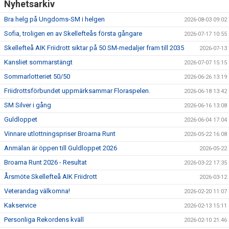
Nyhetsarkiv
Bra helg på Ungdoms-SM i helgen
2026-08-03 09:02
Sofia, troligen en av Skellefteås första gångare
2026-07-17 10:55
Skellefteå AIK Friidrott siktar på 50 SM-medaljer fram till 2035
2026-07-13
Kansliet sommarstängt
2026-07-07 15:15
Sommarlotteriet 50/50
2026-06-26 13:19
Friidrottsförbundet uppmärksammar Floraspelen.
2026-06-18 13:42
SM Silver i gång
2026-06-16 13:08
Guldloppet
2026-06-04 17:04
Vinnare utlottningspriser Broarna Runt
2026-05-22 16:08
Anmälan är öppen till Guldloppet 2026
2026-05-22
Broarna Runt 2026 - Resultat
2026-03-22 17:35
Årsmöte Skellefteå AIK Friidrott
2026-03-12
Veterandag välkomna!
2026-02-20 11:07
Kakservice
2026-02-13 15:11
Personliga Rekordens kväll
2026-02-10 21:46