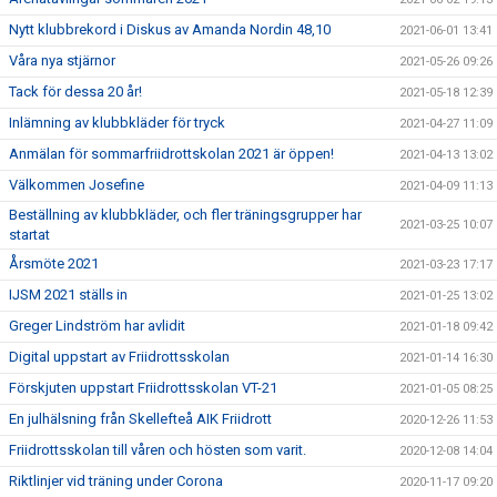
Nytt klubbrekord i Diskus av Amanda Nordin 48,10
2021-06-01 13:41
Våra nya stjärnor
2021-05-26 09:26
Tack för dessa 20 år!
2021-05-18 12:39
Inlämning av klubbkläder för tryck
2021-04-27 11:09
Anmälan för sommarfriidrottskolan 2021 är öppen!
2021-04-13 13:02
Välkommen Josefine
2021-04-09 11:13
Beställning av klubbkläder, och fler träningsgrupper har
2021-03-25 10:07
startat
Årsmöte 2021
2021-03-23 17:17
IJSM 2021 ställs in
2021-01-25 13:02
Greger Lindström har avlidit
2021-01-18 09:42
Digital uppstart av Friidrottsskolan
2021-01-14 16:30
Förskjuten uppstart Friidrottsskolan VT-21
2021-01-05 08:25
En julhälsning från Skellefteå AIK Friidrott
2020-12-26 11:53
Friidrottsskolan till våren och hösten som varit.
2020-12-08 14:04
Riktlinjer vid träning under Corona
2020-11-17 09:20