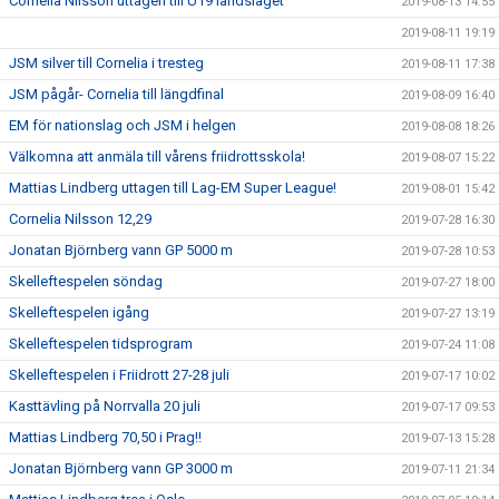
Cornelia Nilsson uttagen till U19 landslaget
2019-08-13 14:55
2019-08-11 19:19
JSM silver till Cornelia i tresteg
2019-08-11 17:38
JSM pågår- Cornelia till längdfinal
2019-08-09 16:40
EM för nationslag och JSM i helgen
2019-08-08 18:26
Välkomna att anmäla till vårens friidrottsskola!
2019-08-07 15:22
Mattias Lindberg uttagen till Lag-EM Super League!
2019-08-01 15:42
Cornelia Nilsson 12,29
2019-07-28 16:30
Jonatan Björnberg vann GP 5000 m
2019-07-28 10:53
Skelleftespelen söndag
2019-07-27 18:00
Skelleftespelen igång
2019-07-27 13:19
Skelleftespelen tidsprogram
2019-07-24 11:08
Skelleftespelen i Friidrott 27-28 juli
2019-07-17 10:02
Kasttävling på Norrvalla 20 juli
2019-07-17 09:53
Mattias Lindberg 70,50 i Prag!!
2019-07-13 15:28
Jonatan Björnberg vann GP 3000 m
2019-07-11 21:34