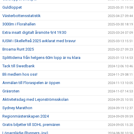
Guldloppet
2025-05-31 19:58
Västerbottensstatistik
2025-04-27 09:44
3000m i Florahallen
2025-03-30 18:19
Extra insatt digitalt årsmöte 9/4 19:30
2025-03-24 07:09
IUSM i Skellefteå 2025 avklarat med bravur
2025-03-13 15:51
Broarna Runt 2025
2025-02-27 09:23
Splittiderna från helgens 60m lopp är nu klara
2025-01-13 14:53
Tack till Swedbank
2024-12-06 10:46
Bli medlem hos oss!
2024-11-29 08:11
Anmälan till Floraspelen är öppen
2024-11-13 10:05
Gräsroten
2024-11-07 14:53
Aktivitetsdag med Lejonströmsskolan
2024-09-25 10:55
Sydney Marathon
2024-09-19 12:37
Regionmästerskapen 2024
2024-09-09 09:59
Gratis biljetter till SDHL premiären
2024-09-05 15:20
Löparglädje (Runners Joy)
2024-08-30 10:56