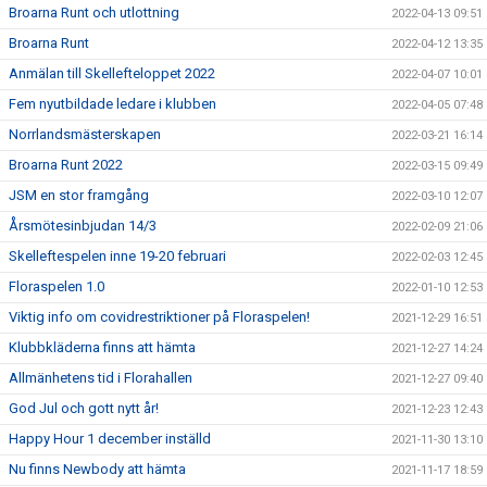
Broarna Runt och utlottning
2022-04-13 09:51
Broarna Runt
2022-04-12 13:35
Anmälan till Skellefteloppet 2022
2022-04-07 10:01
Fem nyutbildade ledare i klubben
2022-04-05 07:48
Norrlandsmästerskapen
2022-03-21 16:14
Broarna Runt 2022
2022-03-15 09:49
JSM en stor framgång
2022-03-10 12:07
Årsmötesinbjudan 14/3
2022-02-09 21:06
Skelleftespelen inne 19-20 februari
2022-02-03 12:45
Floraspelen 1.0
2022-01-10 12:53
Viktig info om covidrestriktioner på Floraspelen!
2021-12-29 16:51
Klubbkläderna finns att hämta
2021-12-27 14:24
Allmänhetens tid i Florahallen
2021-12-27 09:40
God Jul och gott nytt år!
2021-12-23 12:43
Happy Hour 1 december inställd
2021-11-30 13:10
Nu finns Newbody att hämta
2021-11-17 18:59