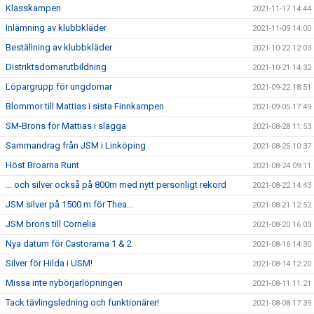
Klasskampen
2021-11-17 14:44
Inlämning av klubbkläder
2021-11-09 14:00
Beställning av klubbkläder
2021-10-22 12:03
Distriktsdomarutbildning
2021-10-21 14:32
Löpargrupp för ungdomar
2021-09-22 18:51
Blommor till Mattias i sista Finnkampen
2021-09-05 17:49
SM-Brons för Mattias i slägga
2021-08-28 11:53
Sammandrag från JSM i Linköping
2021-08-25 10:37
Höst Broarna Runt
2021-08-24 09:11
... och silver också på 800m med nytt personligt rekord
2021-08-22 14:43
JSM silver på 1500 m för Thea...
2021-08-21 12:52
JSM brons till Cornelia
2021-08-20 16:03
Nya datum för Castorama 1 & 2
2021-08-16 14:30
Silver för Hilda i USM!
2021-08-14 12:20
Missa inte nybörjarlöpningen
2021-08-11 11:21
Tack tävlingsledning och funktionärer!
2021-08-08 17:39