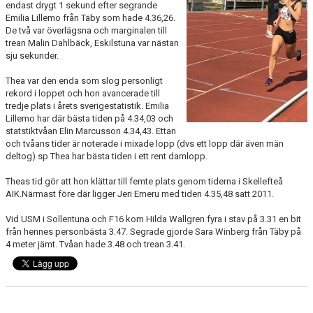
endast drygt 1 sekund efter segrande
MINIORLANDSLAGET
Emilia Lillemo från Täby som hade 4.36,26.
De två var överlägsna och marginalen till
trean Malin Dahlbäck, Eskilstuna var nästan
sju sekunder.
Thea var den enda som slog personligt
rekord i loppet och hon avancerade till
tredje plats i årets sverigestatistik. Emilia
Lillemo har där bästa tiden på 4.34,03 och
statstiktvåan Elin Marcusson 4.34,43. Ettan
och tvåans tider är noterade i mixade lopp (dvs ett lopp där även män
deltog) sp Thea har bästa tiden i ett rent damlopp.
Theas tid gör att hon klättar till femte plats genom tiderna i Skellefteå
AIK.Närmast före där ligger Jeri Emeru med tiden 4.35,48 satt 2011.
Vid USM i Sollentuna och F16 kom Hilda Wallgren fyra i stav på 3.31 en bit
från hennes personbästa 3.47. Segrade gjorde Sara Winberg från Täby på
4 meter jämt. Tvåan hade 3.48 och trean 3.41.