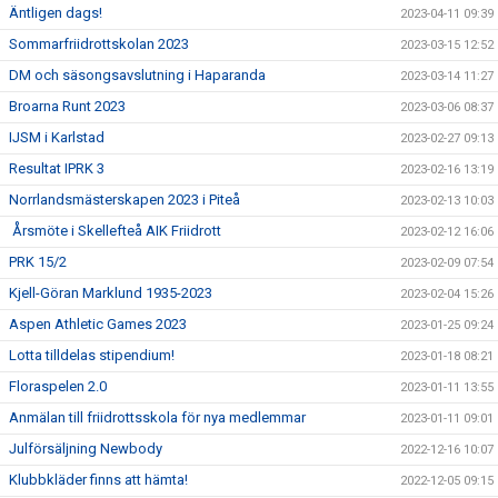
Äntligen dags!
2023-04-11 09:39
Sommarfriidrottskolan 2023
2023-03-15 12:52
DM och säsongsavslutning i Haparanda
2023-03-14 11:27
Broarna Runt 2023
2023-03-06 08:37
IJSM i Karlstad
2023-02-27 09:13
Resultat IPRK 3
2023-02-16 13:19
Norrlandsmästerskapen 2023 i Piteå
2023-02-13 10:03
Årsmöte i Skellefteå AIK Friidrott
2023-02-12 16:06
PRK 15/2
2023-02-09 07:54
Kjell-Göran Marklund 1935-2023
2023-02-04 15:26
Aspen Athletic Games 2023
2023-01-25 09:24
Lotta tilldelas stipendium!
2023-01-18 08:21
Floraspelen 2.0
2023-01-11 13:55
Anmälan till friidrottsskola för nya medlemmar
2023-01-11 09:01
Julförsäljning Newbody
2022-12-16 10:07
Klubbkläder finns att hämta!
2022-12-05 09:15