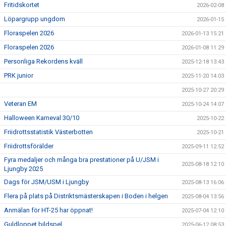
Fritidskortet
2026-02-08
Löpargrupp ungdom
2026-01-15
Floraspelen 2026
2026-01-13 15:21
Floraspelen 2026
2026-01-08 11:29
Personliga Rekordens kväll
2025-12-18 13:43
PRK junior
2025-11-20 14:03
2025-10-27 20:29
Veteran EM
2025-10-24 14:07
Halloween Karneval 30/10
2025-10-22
Friidrottsstatistik Västerbotten
2025-10-21
Friidrottsförälder
2025-09-11 12:52
Fyra medaljer och många bra prestationer på U/JSM i
2025-08-18 12:10
Ljungby 2025
Dags för JSM/USM i Ljungby
2025-08-13 16:06
Flera på plats på Distriktsmästerskapen i Boden i helgen
2025-08-04 13:56
Anmälan för HT-25 har öppnat!
2025-07-04 12:10
Guldloppet bildspel
2025-06-12 08:53