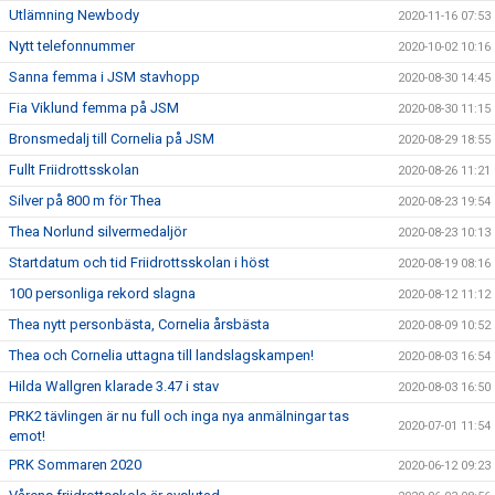
Utlämning Newbody
2020-11-16 07:53
Nytt telefonnummer
2020-10-02 10:16
Sanna femma i JSM stavhopp
2020-08-30 14:45
Fia Viklund femma på JSM
2020-08-30 11:15
Bronsmedalj till Cornelia på JSM
2020-08-29 18:55
Fullt Friidrottsskolan
2020-08-26 11:21
Silver på 800 m för Thea
2020-08-23 19:54
Thea Norlund silvermedaljör
2020-08-23 10:13
Startdatum och tid Friidrottsskolan i höst
2020-08-19 08:16
100 personliga rekord slagna
2020-08-12 11:12
Thea nytt personbästa, Cornelia årsbästa
2020-08-09 10:52
Thea och Cornelia uttagna till landslagskampen!
2020-08-03 16:54
Hilda Wallgren klarade 3.47 i stav
2020-08-03 16:50
PRK2 tävlingen är nu full och inga nya anmälningar tas
2020-07-01 11:54
emot!
PRK Sommaren 2020
2020-06-12 09:23