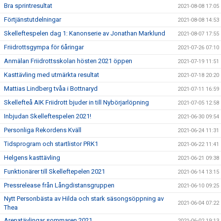
Bra sprintresultat
2021-08-08 17:05
Förtjänstutdelningar
2021-08-08 14:53
Skelleftespelen dag 1: Kanonserie av Jonathan Marklund
2021-08-07 17:55
Friidrottsgympa för 6åringar
2021-07-26 07:10
Anmälan Friidrottsskolan hösten 2021 öppen
2021-07-19 11:51
Kasttävling med utmärkta resultat
2021-07-18 20:20
Mattias Lindberg tvåa i Bottnaryd
2021-07-11 16:59
Skellefteå AIK Friidrott bjuder in till Nybörjarlöpning
2021-07-05 12:58
Inbjudan Skelleftespelen 2021!
2021-06-30 09:54
Personliga Rekordens Kväll
2021-06-24 11:31
Tidsprogram och startlistor PRK1
2021-06-22 11:41
Helgens kasttävling
2021-06-21 09:38
Funktionärer till Skelleftepelen 2021
2021-06-14 13:15
Pressrelease från Långdistansgruppen
2021-06-10 09:25
Nytt Personbästa av Hilda och stark säsongsöppning av
2021-06-04 07:22
Thea
Arenatävlingar sommaren 2021
2021-06-02 19:13