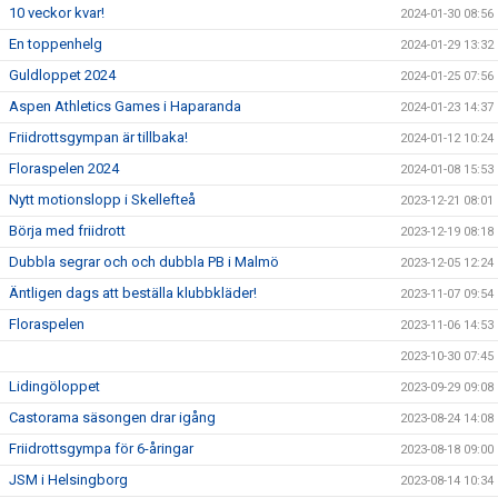
10 veckor kvar!
2024-01-30 08:56
En toppenhelg
2024-01-29 13:32
Guldloppet 2024
2024-01-25 07:56
Aspen Athletics Games i Haparanda
2024-01-23 14:37
Friidrottsgympan är tillbaka!
2024-01-12 10:24
Floraspelen 2024
2024-01-08 15:53
Nytt motionslopp i Skellefteå
2023-12-21 08:01
Börja med friidrott
2023-12-19 08:18
Dubbla segrar och och dubbla PB i Malmö
2023-12-05 12:24
Äntligen dags att beställa klubbkläder!
2023-11-07 09:54
Floraspelen
2023-11-06 14:53
2023-10-30 07:45
Lidingöloppet
2023-09-29 09:08
Castorama säsongen drar igång
2023-08-24 14:08
Friidrottsgympa för 6-åringar
2023-08-18 09:00
JSM i Helsingborg
2023-08-14 10:34