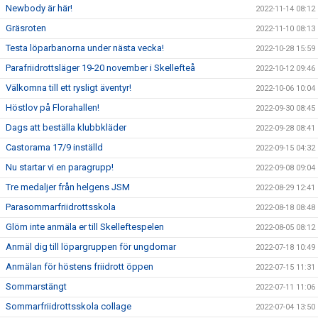
Newbody är här!
2022-11-14 08:12
Gräsroten
2022-11-10 08:13
Testa löparbanorna under nästa vecka!
2022-10-28 15:59
Parafriidrottsläger 19-20 november i Skellefteå
2022-10-12 09:46
Välkomna till ett rysligt äventyr!
2022-10-06 10:04
Höstlov på Florahallen!
2022-09-30 08:45
Dags att beställa klubbkläder
2022-09-28 08:41
Castorama 17/9 inställd
2022-09-15 04:32
Nu startar vi en paragrupp!
2022-09-08 09:04
Tre medaljer från helgens JSM
2022-08-29 12:41
Parasommarfriidrottsskola
2022-08-18 08:48
Glöm inte anmäla er till Skelleftespelen
2022-08-05 08:12
Anmäl dig till löpargruppen för ungdomar
2022-07-18 10:49
Anmälan för höstens friidrott öppen
2022-07-15 11:31
Sommarstängt
2022-07-11 11:06
Sommarfriidrottsskola collage
2022-07-04 13:50