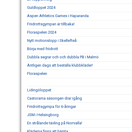
Guldloppet 2024
Aspen Athletics Games i Haparanda
Friidrottsgympan är tillbaka!
Floraspelen 2024
Nytt motionslopp i Skellefteå
Börja med friidrott
Dubbla segrar och och dubbla PB i Malmö
Äntligen dags att beställa klubbkläder!
Floraspelen
Lidingöloppet
Castorama säsongen drar igång
Friidrottsgympa för 6-åringar
JSM i Helsingborg
En strålande tävling på Norrvalla!
Kläderna finns att hämta