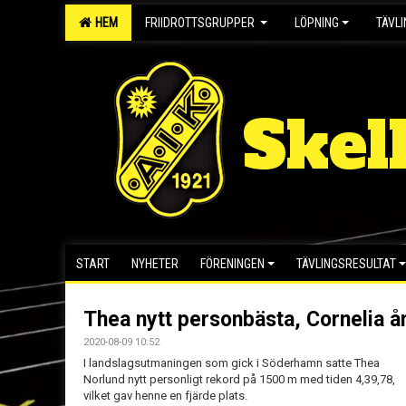
HEM
FRIIDROTTSGRUPPER
LÖPNING
TÄVL
Skel
START
NYHETER
FÖRENINGEN
TÄVLINGSRESULTAT
Thea nytt personbästa, Cornelia å
2020-08-09 10:52
I landslagsutmaningen som gick i Söderhamn satte Thea
Norlund nytt personligt rekord på 1500 m med tiden 4,39,78,
vilket gav henne en fjärde plats.