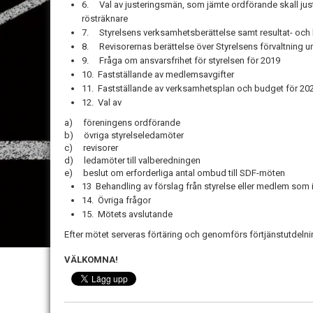
6. Val av justeringsmän, som jämte ordförande skall jus
rösträknare
7. Styrelsens verksamhetsberättelse samt resultat- och 
8. Revisorernas berättelse över Styrelsens förvaltning 
9. Fråga om ansvarsfrihet för styrelsen för 2019
10. Fastställande av medlemsavgifter
11. Fastställande av verksamhetsplan och budget för 20
12. Val av
a) föreningens ordförande
b) övriga styrelseledamöter
c) revisorer
d) ledamöter till valberedningen
e) beslut om erforderliga antal ombud till SDF-möten
13 Behandling av förslag från styrelse eller medlem som
14. Övriga frågor
15. Mötets avslutande
Efter mötet serveras förtäring och genomförs förtjänstutdelni
VÄLKOMNA!