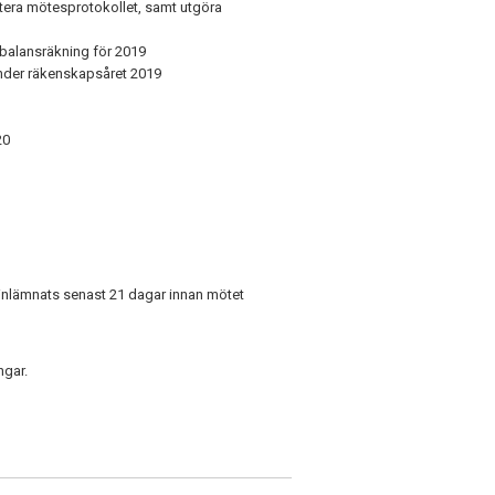
tera mötesprotokollet, samt utgöra
balansräkning för 2019
under räkenskapsåret 2019
20
 inlämnats senast 21 dagar innan mötet
ngar.