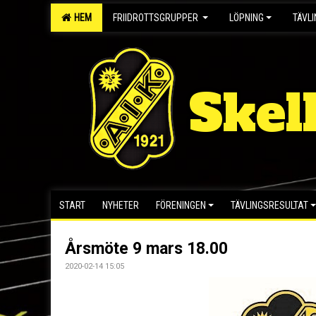
HEM
FRIIDROTTSGRUPPER
LÖPNING
TÄVL
Skel
START
NYHETER
FÖRENINGEN
TÄVLINGSRESULTAT
Årsmöte 9 mars 18.00
2020-02-14 15:05