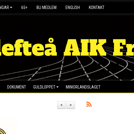
INGAR
65+
BLI MEDLEM
ENGLISH
KONTAKT
lefteå AIK Fr
DOKUMENT
GULDLOPPET
MINIORLANDSLAGET
<
>