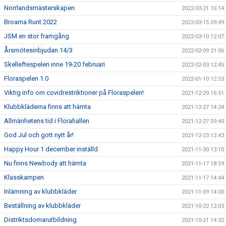
Norrlandsmästerskapen
2022-03-21 16:14
Broarna Runt 2022
2022-03-15 09:49
JSM en stor framgång
2022-03-10 12:07
Årsmötesinbjudan 14/3
2022-02-09 21:06
Skelleftespelen inne 19-20 februari
2022-02-03 12:45
Floraspelen 1.0
2022-01-10 12:53
Viktig info om covidrestriktioner på Floraspelen!
2021-12-29 16:51
Klubbkläderna finns att hämta
2021-12-27 14:24
Allmänhetens tid i Florahallen
2021-12-27 09:40
God Jul och gott nytt år!
2021-12-23 12:43
Happy Hour 1 december inställd
2021-11-30 13:10
Nu finns Newbody att hämta
2021-11-17 18:59
Klasskampen
2021-11-17 14:44
Inlämning av klubbkläder
2021-11-09 14:00
Beställning av klubbkläder
2021-10-22 12:03
Distriktsdomarutbildning
2021-10-21 14:32