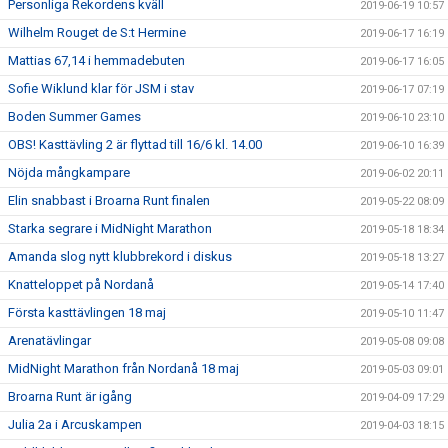
Personliga Rekordens kväll
2019-06-19 10:57
Wilhelm Rouget de S:t Hermine
2019-06-17 16:19
Mattias 67,14 i hemmadebuten
2019-06-17 16:05
Sofie Wiklund klar för JSM i stav
2019-06-17 07:19
Boden Summer Games
2019-06-10 23:10
OBS! Kasttävling 2 är flyttad till 16/6 kl. 14.00
2019-06-10 16:39
Nöjda mångkampare
2019-06-02 20:11
Elin snabbast i Broarna Runt finalen
2019-05-22 08:09
Starka segrare i MidNight Marathon
2019-05-18 18:34
Amanda slog nytt klubbrekord i diskus
2019-05-18 13:27
Knatteloppet på Nordanå
2019-05-14 17:40
Första kasttävlingen 18 maj
2019-05-10 11:47
Arenatävlingar
2019-05-08 09:08
MidNight Marathon från Nordanå 18 maj
2019-05-03 09:01
Broarna Runt är igång
2019-04-09 17:29
Julia 2a i Arcuskampen
2019-04-03 18:15