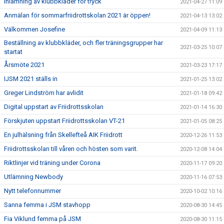
Inlämning av klubbkläder för tryck
2021-04-27 11:09
Anmälan för sommarfriidrottskolan 2021 är öppen!
2021-04-13 13:02
Välkommen Josefine
2021-04-09 11:13
Beställning av klubbkläder, och fler träningsgrupper har
2021-03-25 10:07
startat
Årsmöte 2021
2021-03-23 17:17
IJSM 2021 ställs in
2021-01-25 13:02
Greger Lindström har avlidit
2021-01-18 09:42
Digital uppstart av Friidrottsskolan
2021-01-14 16:30
Förskjuten uppstart Friidrottsskolan VT-21
2021-01-05 08:25
En julhälsning från Skellefteå AIK Friidrott
2020-12-26 11:53
Friidrottsskolan till våren och hösten som varit.
2020-12-08 14:04
Riktlinjer vid träning under Corona
2020-11-17 09:20
Utlämning Newbody
2020-11-16 07:53
Nytt telefonnummer
2020-10-02 10:16
Sanna femma i JSM stavhopp
2020-08-30 14:45
Fia Viklund femma på JSM
2020-08-30 11:15