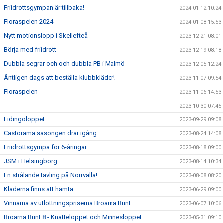
Friidrottsgympan är tillbaka!
2024-01-12 10:24
Floraspelen 2024
2024-01-08 15:53
Nytt motionslopp i Skellefteå
2023-12-21 08:01
Börja med friidrott
2023-12-19 08:18
Dubbla segrar och och dubbla PB i Malmö
2023-12-05 12:24
Äntligen dags att beställa klubbkläder!
2023-11-07 09:54
Floraspelen
2023-11-06 14:53
2023-10-30 07:45
Lidingöloppet
2023-09-29 09:08
Castorama säsongen drar igång
2023-08-24 14:08
Friidrottsgympa för 6-åringar
2023-08-18 09:00
JSM i Helsingborg
2023-08-14 10:34
En strålande tävling på Norrvalla!
2023-08-08 08:20
Kläderna finns att hämta
2023-06-29 09:00
Vinnarna av utlottningspriserna Broarna Runt
2023-06-07 10:06
Broarna Runt 8 - Knatteloppet och Minnesloppet
2023-05-31 09:10