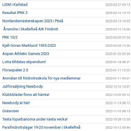
IJSM i Karlstad
2023-02-27 09:13
Resultat IPRK 3
2023-02-16 13:19
Norrlandsmästerskapen 2023 i Piteå
2023-02-13 10:03
Årsmöte i Skellefteå AIK Friidrott
2023-02-12 16:06
PRK 15/2
2023-02-09 07:54
Kjell-Göran Marklund 1935-2023
2023-02-04 15:26
Aspen Athletic Games 2023
2023-01-25 09:24
Lotta tilldelas stipendium!
2023-01-18 08:21
Floraspelen 2.0
2023-01-11 13:55
Anmälan till friidrottsskola för nya medlemmar
2023-01-11 09:01
Julförsäljning Newbody
2022-12-16 10:07
Klubbkläder finns att hämta!
2022-12-05 09:15
Newbody är här!
2022-11-14 08:12
Gräsroten
2022-11-10 08:13
Testa löparbanorna under nästa vecka!
2022-10-28 15:59
Parafriidrottsläger 19-20 november i Skellefteå
2022-10-12 09:46