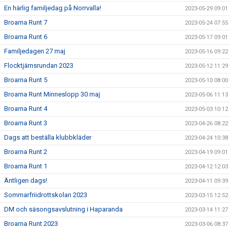
En härlig familjedag på Norrvalla!
2023-05-29 09:01
Broarna Runt 7
2023-05-24 07:55
Broarna Runt 6
2023-05-17 09:01
Familjedagen 27 maj
2023-05-16 09:22
Flocktjärnsrundan 2023
2023-05-12 11:29
Broarna Runt 5
2023-05-10 08:00
Broarna Runt Minneslopp 30 maj
2023-05-06 11:13
Broarna Runt 4
2023-05-03 10:12
Broarna Runt 3
2023-04-26 08:22
Dags att beställa klubbkläder
2023-04-24 10:38
Broarna Runt 2
2023-04-19 09:01
Broarna Runt 1
2023-04-12 12:03
Äntligen dags!
2023-04-11 09:39
Sommarfriidrottskolan 2023
2023-03-15 12:52
DM och säsongsavslutning i Haparanda
2023-03-14 11:27
Broarna Runt 2023
2023-03-06 08:37