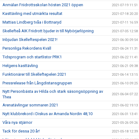
Anmälan Friidrottsskolan hösten 2021 öppen
2021-07-19 11:51
Kasttävling med utmärkta resultat
2021-07-18 20:20
Mattias Lindberg tvåa i Bottnaryd
2021-07-11 16:59
Skellefteå AIK Friidrott bjuder in till Nybörjarlöpning
2021-07-05 12:58
Inbjudan Skelleftespelen 2021!
2021-06-30 09:54
Personliga Rekordens Kväll
2021-06-24 11:31
Tidsprogram och startlistor PRK1
2021-06-22 11:41
Helgens kasttävling
2021-06-21 09:38
Funktionärer till Skelleftepelen 2021
2021-06-14 13:15
Pressrelease från Långdistansgruppen
2021-06-10 09:25
Nytt Personbästa av Hilda och stark säsongsöppning av
2021-06-04 07:22
Thea
Arenatävlingar sommaren 2021
2021-06-02 19:13
Nytt klubbrekord i Diskus av Amanda Nordin 48,10
2021-06-01 13:41
Våra nya stjärnor
2021-05-26 09:26
Tack för dessa 20 år!
2021-05-18 12:39