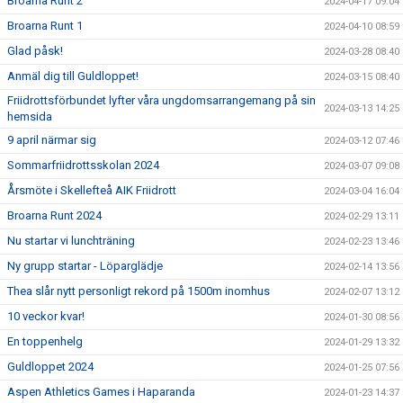
Broarna Runt 2
2024-04-17 09:04
Broarna Runt 1
2024-04-10 08:59
Glad påsk!
2024-03-28 08:40
Anmäl dig till Guldloppet!
2024-03-15 08:40
Friidrottsförbundet lyfter våra ungdomsarrangemang på sin
2024-03-13 14:25
hemsida
9 april närmar sig
2024-03-12 07:46
Sommarfriidrottsskolan 2024
2024-03-07 09:08
Årsmöte i Skellefteå AIK Friidrott
2024-03-04 16:04
Broarna Runt 2024
2024-02-29 13:11
Nu startar vi lunchträning
2024-02-23 13:46
Ny grupp startar - Löparglädje
2024-02-14 13:56
Thea slår nytt personligt rekord på 1500m inomhus
2024-02-07 13:12
10 veckor kvar!
2024-01-30 08:56
En toppenhelg
2024-01-29 13:32
Guldloppet 2024
2024-01-25 07:56
Aspen Athletics Games i Haparanda
2024-01-23 14:37