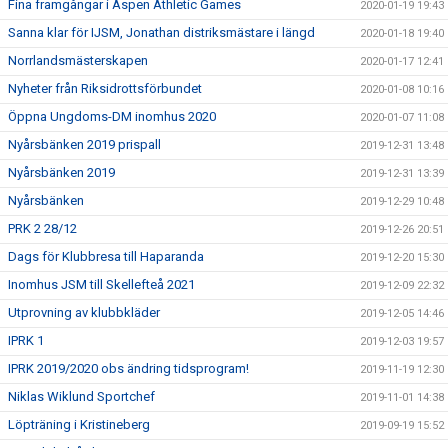
Fina framgångar i Aspen Athletic Games
2020-01-19 19:43
Sanna klar för IJSM, Jonathan distriksmästare i längd
2020-01-18 19:40
Norrlandsmästerskapen
2020-01-17 12:41
Nyheter från Riksidrottsförbundet
2020-01-08 10:16
Öppna Ungdoms-DM inomhus 2020
2020-01-07 11:08
Nyårsbänken 2019 prispall
2019-12-31 13:48
Nyårsbänken 2019
2019-12-31 13:39
Nyårsbänken
2019-12-29 10:48
PRK 2 28/12
2019-12-26 20:51
Dags för Klubbresa till Haparanda
2019-12-20 15:30
Inomhus JSM till Skellefteå 2021
2019-12-09 22:32
Utprovning av klubbkläder
2019-12-05 14:46
IPRK 1
2019-12-03 19:57
IPRK 2019/2020 obs ändring tidsprogram!
2019-11-19 12:30
Niklas Wiklund Sportchef
2019-11-01 14:38
Löpträning i Kristineberg
2019-09-19 15:52