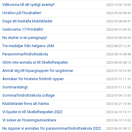
Välkomna till ett rysligt äventyr!
2022-10-06 10:04
Höstlov på Florahallen!
2022-09-30 08:45
Dags att beställa klubbkläder
2022-09-28 08:41
Castorama 17/9 inställd
2022-09-15 04:32
Nu startar vi en paragrupp!
2022-09-08 09:04
Tre medaljer från helgens JSM
2022-08-29 12:41
Parasommarfriidrottsskola
2022-08-18 08:48
Glöm inte anmäla er till Skelleftespelen
2022-08-05 08:12
Anmäl dig till löpargruppen för ungdomar
2022-07-18 10:49
Anmälan för höstens friidrott öppen
2022-07-15 11:31
Sommarstängt
2022-07-11 11:06
Sommarfriidrottsskola collage
2022-07-04 13:50
Klubbkläder finns att hämta
2022-06-21 13:44
Vi bjuder in till Skelleftespelen 2022
2022-06-14 15:11
Vi söker en föreningsutvecklare
2022-06-10 14:05
Nu öppnar vi anmälan för parasommarfriidrottsskola 2022
2022-06-09 08:12