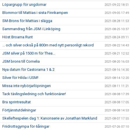
Löpargrupp för ungdomar
2021-09-22 18:51
Blommor till Mattias i sista Finnkampen
2021-09-05 17:49
SM-Brons för Mattias i slägga
2021-08-28 11:53
Sammandrag från JSM i Linköping
2021-08-25 10:37
Höst Broarna Runt
2021-08-24 09:11
... och silver också på 800m med nytt personligt rekord
2021-08-22 14:43
JSM silver på 1500 m för Thea...
2021-08-21 12:52
JSM brons till Cornelia
2021-08-20 16:03
Nya datum för Castorama 1 & 2
2021-08-16 14:30
Silver för Hilda i USM!
2021-08-14 12:20
Missa inte nybörjarlöpningen
2021-08-11 11:21
Tack tävlingsledning och funktionärer!
2021-08-08 17:39
Bra sprintresultat
2021-08-08 17:05
Förtjänstutdelningar
2021-08-08 14:53
Skelleftespelen dag 1: Kanonserie av Jonathan Marklund
2021-08-07 17:55
Friidrottsgympa för 6åringar
2021-07-26 07:10