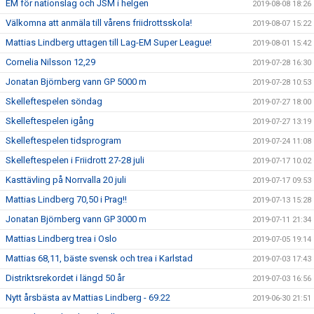
EM för nationslag och JSM i helgen
2019-08-08 18:26
Välkomna att anmäla till vårens friidrottsskola!
2019-08-07 15:22
Mattias Lindberg uttagen till Lag-EM Super League!
2019-08-01 15:42
Cornelia Nilsson 12,29
2019-07-28 16:30
Jonatan Björnberg vann GP 5000 m
2019-07-28 10:53
Skelleftespelen söndag
2019-07-27 18:00
Skelleftespelen igång
2019-07-27 13:19
Skelleftespelen tidsprogram
2019-07-24 11:08
Skelleftespelen i Friidrott 27-28 juli
2019-07-17 10:02
Kasttävling på Norrvalla 20 juli
2019-07-17 09:53
Mattias Lindberg 70,50 i Prag!!
2019-07-13 15:28
Jonatan Björnberg vann GP 3000 m
2019-07-11 21:34
Mattias Lindberg trea i Oslo
2019-07-05 19:14
Mattias 68,11, bäste svensk och trea i Karlstad
2019-07-03 17:43
Distriktsrekordet i längd 50 år
2019-07-03 16:56
Nytt årsbästa av Mattias Lindberg - 69.22
2019-06-30 21:51