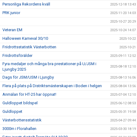
Personliga Rekordens kväll
2025-12-18 13:43
PRK junior
2025-11-20 14:03
2025-10-27 20:29
Veteran EM
2025-10-24 14:07
Halloween Karneval 30/10
2025-10-22
Friidrottsstatistik Västerbotten
2025-10-21
Friidrottsförälder
2025-09-11 12:52
Fyra medaljer och många bra prestationer på U/JSM i
2025-08-18 12:10
Ljungby 2025
Dags för JSM/USM i Ljungby
2025-08-13 16:06
Flera på plats på Distriktsmästerskapen i Boden i helgen
2025-08-04 13:56
Anmälan för HT-25 har öppnat!
2025-07-04 12:10
Guldloppet bildspel
2025-06-12 08:53
Guldloppet
2025-05-31 19:58
Västerbottensstatistik
2025-04-27 09:44
3000m i Florahallen
2025-03-30 18:19