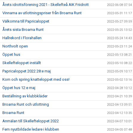
Årets idrottsförening 2021 - Skellefteå AIK Friidrott
2022-06-08 07:54
Vinnarna av utlottningspriser från Broarna Runt
2022-05-31 11:17
Välkomna till Papricaloppet
2022-05-27 09:59
Årets sista Broarna Runt
2022-05-25 13:52
Hallrekord i Florahallen
2022-05-24 14:43
Northvolt open
2022-05-23 11:24
Öppet hus
2022-05-13 08:21
Skellefteloppet inställt
2022-05-10 08:22
Papricaloppet 2022 28:e maj
2022-05-09 10:17
Kom och spring knatteloppet med oss!
2022-05-02 13:16
Öppet hus 12:e maj
2022-04-28 10:12
Beställning av klubbkläder
2022-04-21 10:39
Broarna Runt och utlottning
2022-04-13 09:51
Broarna Runt
2022-04-12 13:35
Anmälan till Skellefteloppet 2022
2022-04-07 10:01
Fem nyutbildade ledare i klubben
2022-04-05 07:48