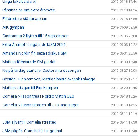
Unga lokalvårdare!
2019-09-18 17:46
Påminnelse om extra årsmöte
2019-09-18 14:26
Friidrottare städar arenan
2019-09-15 18:50
AIK gympan
2019-09-09 09:50
Castorama 2 flyttas till 15 september
2019-09-06 20:00
Extra Årsmöte angående IJSM 2021
2019-09-03 12:22
Amanda Nordin fin sexa i diskus SM
2019-08-31 20:50
Mattias försvarade SM-guldet
2019-08-30 18:40
Nu på lördag startar vi Castorama-säsongen
2019-08-27 12:08
Sverige i Finnkampen, Mattias bäste svensk i slägga
2019-08-25 17:17
Mattias uttagen till Finnkampen
2019-08-20 14:46
Cornelia Nilsson trea i Nordic Match U20
2019-08-18 13:26
Cornelia Nilsson uttagen till U19 landslaget
2019-08-13 14:55
2019-08-11 19:19
JSM silver till Cornelia i tresteg
2019-08-11 17:38
JSM pågår- Cornelia till längdfinal
2019-08-09 16:40