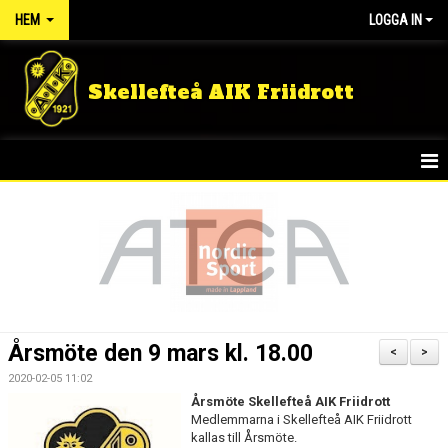
HEM
LOGGA IN
Skellefteå AIK Friidrott
START
NYHETER
FÖRENINGEN
TÄVLINGSRESULTAT
Årsmöte den 9 mars kl. 18.00
<
>
DOKUMENT
2020-02-05 11:02
Årsmöte Skellefteå AIK Friidrott
GULDLOPPET
Medlemmarna i Skellefteå AIK Friidrott
kallas till Årsmöte.