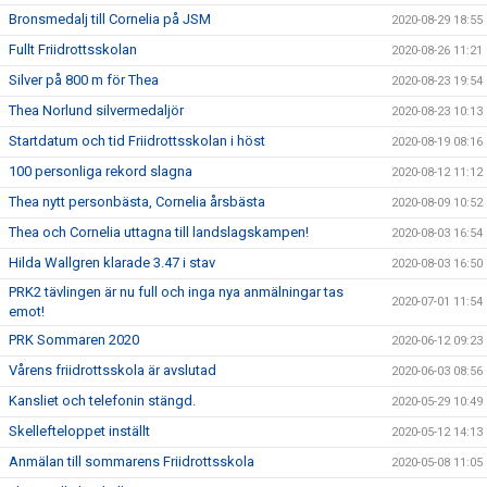
Bronsmedalj till Cornelia på JSM
2020-08-29 18:55
Fullt Friidrottsskolan
2020-08-26 11:21
Silver på 800 m för Thea
2020-08-23 19:54
Thea Norlund silvermedaljör
2020-08-23 10:13
Startdatum och tid Friidrottsskolan i höst
2020-08-19 08:16
100 personliga rekord slagna
2020-08-12 11:12
Thea nytt personbästa, Cornelia årsbästa
2020-08-09 10:52
Thea och Cornelia uttagna till landslagskampen!
2020-08-03 16:54
Hilda Wallgren klarade 3.47 i stav
2020-08-03 16:50
PRK2 tävlingen är nu full och inga nya anmälningar tas
2020-07-01 11:54
emot!
PRK Sommaren 2020
2020-06-12 09:23
Vårens friidrottsskola är avslutad
2020-06-03 08:56
Kansliet och telefonin stängd.
2020-05-29 10:49
Skellefteloppet inställt
2020-05-12 14:13
Anmälan till sommarens Friidrottsskola
2020-05-08 11:05