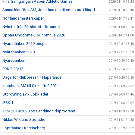
Fina framgångar i Aspen Athletic Games
2020-01-19 19:43
Sanna klar för IJSM, Jonathan distriksmästare i längd
2020-01-18 19:40
Norrlandsmästerskapen
2020-01-17 12:41
Nyheter från Riksidrottsförbundet
2020-01-08 10:16
Öppna Ungdoms-DM inomhus 2020
2020-01-07 11:08
Nyårsbänken 2019 prispall
2019-12-31 13:48
Nyårsbänken 2019
2019-12-31 13:39
Nyårsbänken
2019-12-29 10:48
PRK 2 28/12
2019-12-26 20:51
Dags för Klubbresa till Haparanda
2019-12-20 15:30
Inomhus JSM till Skellefteå 2021
2019-12-09 22:32
Utprovning av klubbkläder
2019-12-05 14:46
IPRK 1
2019-12-03 19:57
IPRK 2019/2020 obs ändring tidsprogram!
2019-11-19 12:30
Niklas Wiklund Sportchef
2019-11-01 14:38
Löpträning i Kristineberg
2019-09-19 15:52