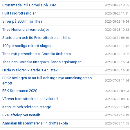
Bronsmedalj till Cornelia på JSM
2020-08-29 18:55
Fullt Friidrottsskolan
2020-08-26 11:21
Silver på 800 m för Thea
2020-08-23 19:54
Thea Norlund silvermedaljör
2020-08-23 10:13
Startdatum och tid Friidrottsskolan i höst
2020-08-19 08:16
100 personliga rekord slagna
2020-08-12 11:12
Thea nytt personbästa, Cornelia årsbästa
2020-08-09 10:52
Thea och Cornelia uttagna till landslagskampen!
2020-08-03 16:54
Hilda Wallgren klarade 3.47 i stav
2020-08-03 16:50
PRK2 tävlingen är nu full och inga nya anmälningar tas
2020-07-01 11:54
emot!
PRK Sommaren 2020
2020-06-12 09:23
Vårens friidrottsskola är avslutad
2020-06-03 08:56
Kansliet och telefonin stängd.
2020-05-29 10:49
Skellefteloppet inställt
2020-05-12 14:13
Anmälan till sommarens Friidrottsskola
2020-05-08 11:05