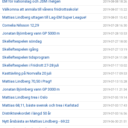
EM för nationslag och JSM i helgen
2019-08-08 18:26
Välkomna att anmäla till vårens friidrottsskola!
2019-08-07 15:22
Mattias Lindberg uttagen till Lag-EM Super League!
2019-08-01 15:42
Cornelia Nilsson 12,29
2019-07-28 16:30
Jonatan Björnberg vann GP 5000 m
2019-07-28 10:53
Skelleftespelen söndag
2019-07-27 18:00
Skelleftespelen igång
2019-07-27 13:19
Skelleftespelen tidsprogram
2019-07-24 11:08
Skelleftespelen i Friidrott 27-28 juli
2019-07-17 10:02
Kasttävling på Norrvalla 20 juli
2019-07-17 09:53
Mattias Lindberg 70,50 i Prag!!
2019-07-13 15:28
Jonatan Björnberg vann GP 3000 m
2019-07-11 21:34
Mattias Lindberg trea i Oslo
2019-07-05 19:14
Mattias 68,11, bäste svensk och trea i Karlstad
2019-07-03 17:43
Distriktsrekordet i längd 50 år
2019-07-03 16:56
Nytt årsbästa av Mattias Lindberg - 69.22
2019-06-30 21:51