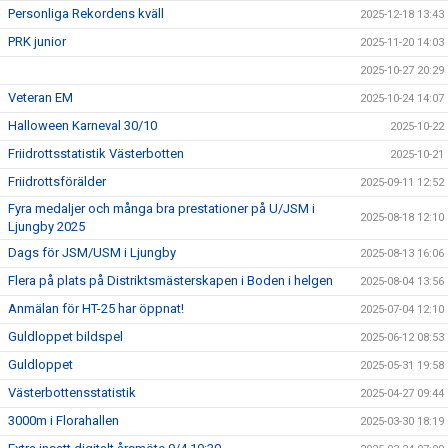
Personliga Rekordens kväll
2025-12-18 13:43
PRK junior
2025-11-20 14:03
2025-10-27 20:29
Veteran EM
2025-10-24 14:07
Halloween Karneval 30/10
2025-10-22
Friidrottsstatistik Västerbotten
2025-10-21
Friidrottsförälder
2025-09-11 12:52
Fyra medaljer och många bra prestationer på U/JSM i
2025-08-18 12:10
Ljungby 2025
Dags för JSM/USM i Ljungby
2025-08-13 16:06
Flera på plats på Distriktsmästerskapen i Boden i helgen
2025-08-04 13:56
Anmälan för HT-25 har öppnat!
2025-07-04 12:10
Guldloppet bildspel
2025-06-12 08:53
Guldloppet
2025-05-31 19:58
Västerbottensstatistik
2025-04-27 09:44
3000m i Florahallen
2025-03-30 18:19