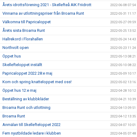
Årets idrottsförening 2021 - Skellefteå AIK Friidrott
2022-06-08 07:54
Vinnarna av utlottningspriser från Broarna Runt
2022-05-31 11:17
Välkomna till Papricaloppet
2022-05-27 09:59
Årets sista Broarna Runt
2022-05-25 13:52
Hallrekord i Florahallen
2022-05-24 14:43
Northvolt open
2022-05-23 11:24
Öppet hus
2022-05-13 08:21
Skellefteloppet inställt
2022-05-10 08:22
Papricaloppet 2022 28:e maj
2022-05-09 10:17
Kom och spring knatteloppet med oss!
2022-05-02 13:16
Öppet hus 12:e maj
2022-04-28 10:12
Beställning av klubbkläder
2022-04-21 10:39
Broarna Runt och utlottning
2022-04-13 09:51
Broarna Runt
2022-04-12 13:35
Anmälan till Skellefteloppet 2022
2022-04-07 10:01
Fem nyutbildade ledare i klubben
2022-04-05 07:48