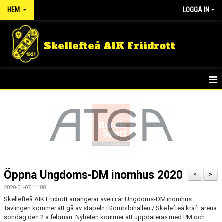
HEM
LOGGA IN
Skellefteå AIK Friidrott
START
NYHETER
FÖRENINGEN
TÄVLINGSRESULTAT
Öppna Ungdoms-DM inomhus 2020
<
>
DOKUMENT
2020-01-07 11:08
Skellefteå AIK Friidrott arrangerar även i år Ungdoms-DM inomhus.
Tävlingen kommer att gå av stapeln i Kombibihallen / Skellefteå kraft arena
GULDLOPPET
söndag den 2:a februari. Nyheten kommer att uppdateras med PM och