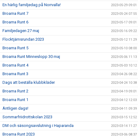
En härlig familjedag på Norrvalla!
2023-05-29 09:01
Broarna Runt 7
2023-05-24 07:55
Broarna Runt 6
2023-05-17 09:01
Familjedagen 27 maj
2023-05-16 09:22
Flocktjärnsrundan 2023
2023-05-12 11:29
Broarna Runt 5
2023-05-10 08:00
Broarna Runt Minneslopp 30 maj
2023-05-06 11:13
Broarna Runt 4
2023-05-03 10:12
Broarna Runt 3
2023-04-26 08:22
Dags att beställa klubbkläder
2023-04-24 10:38
Broarna Runt 2
2023-04-19 09:01
Broarna Runt 1
2023-04-12 12:03
Äntligen dags!
2023-04-11 09:39
Sommarfriidrottskolan 2023
2023-03-15 12:52
DM och säsongsavslutning i Haparanda
2023-03-14 11:27
Broarna Runt 2023
2023-03-06 08:37