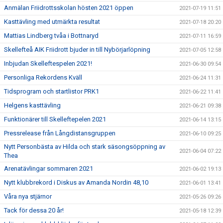
Anmälan Friidrottsskolan hösten 2021 öppen
2021-07-19 11:51
Kasttävling med utmärkta resultat
2021-07-18 20:20
Mattias Lindberg tvåa i Bottnaryd
2021-07-11 16:59
Skellefteå AIK Friidrott bjuder in till Nybörjarlöpning
2021-07-05 12:58
Inbjudan Skelleftespelen 2021!
2021-06-30 09:54
Personliga Rekordens Kväll
2021-06-24 11:31
Tidsprogram och startlistor PRK1
2021-06-22 11:41
Helgens kasttävling
2021-06-21 09:38
Funktionärer till Skelleftepelen 2021
2021-06-14 13:15
Pressrelease från Långdistansgruppen
2021-06-10 09:25
Nytt Personbästa av Hilda och stark säsongsöppning av
2021-06-04 07:22
Thea
Arenatävlingar sommaren 2021
2021-06-02 19:13
Nytt klubbrekord i Diskus av Amanda Nordin 48,10
2021-06-01 13:41
Våra nya stjärnor
2021-05-26 09:26
Tack för dessa 20 år!
2021-05-18 12:39