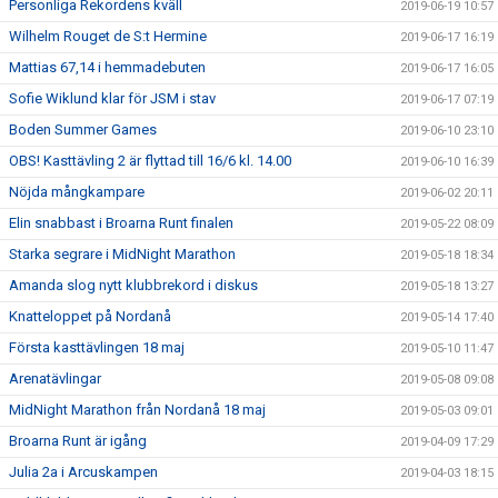
Personliga Rekordens kväll
2019-06-19 10:57
Wilhelm Rouget de S:t Hermine
2019-06-17 16:19
Mattias 67,14 i hemmadebuten
2019-06-17 16:05
Sofie Wiklund klar för JSM i stav
2019-06-17 07:19
Boden Summer Games
2019-06-10 23:10
OBS! Kasttävling 2 är flyttad till 16/6 kl. 14.00
2019-06-10 16:39
Nöjda mångkampare
2019-06-02 20:11
Elin snabbast i Broarna Runt finalen
2019-05-22 08:09
Starka segrare i MidNight Marathon
2019-05-18 18:34
Amanda slog nytt klubbrekord i diskus
2019-05-18 13:27
Knatteloppet på Nordanå
2019-05-14 17:40
Första kasttävlingen 18 maj
2019-05-10 11:47
Arenatävlingar
2019-05-08 09:08
MidNight Marathon från Nordanå 18 maj
2019-05-03 09:01
Broarna Runt är igång
2019-04-09 17:29
Julia 2a i Arcuskampen
2019-04-03 18:15