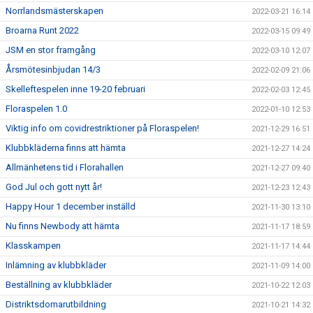
Norrlandsmästerskapen
2022-03-21 16:14
Broarna Runt 2022
2022-03-15 09:49
JSM en stor framgång
2022-03-10 12:07
Årsmötesinbjudan 14/3
2022-02-09 21:06
Skelleftespelen inne 19-20 februari
2022-02-03 12:45
Floraspelen 1.0
2022-01-10 12:53
Viktig info om covidrestriktioner på Floraspelen!
2021-12-29 16:51
Klubbkläderna finns att hämta
2021-12-27 14:24
Allmänhetens tid i Florahallen
2021-12-27 09:40
God Jul och gott nytt år!
2021-12-23 12:43
Happy Hour 1 december inställd
2021-11-30 13:10
Nu finns Newbody att hämta
2021-11-17 18:59
Klasskampen
2021-11-17 14:44
Inlämning av klubbkläder
2021-11-09 14:00
Beställning av klubbkläder
2021-10-22 12:03
Distriktsdomarutbildning
2021-10-21 14:32