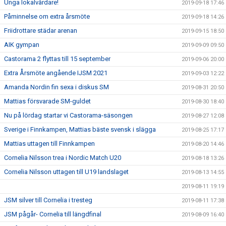
Unga lokalvårdare!
2019-09-18 17:46
Påminnelse om extra årsmöte
2019-09-18 14:26
Friidrottare städar arenan
2019-09-15 18:50
AIK gympan
2019-09-09 09:50
Castorama 2 flyttas till 15 september
2019-09-06 20:00
Extra Årsmöte angående IJSM 2021
2019-09-03 12:22
Amanda Nordin fin sexa i diskus SM
2019-08-31 20:50
Mattias försvarade SM-guldet
2019-08-30 18:40
Nu på lördag startar vi Castorama-säsongen
2019-08-27 12:08
Sverige i Finnkampen, Mattias bäste svensk i slägga
2019-08-25 17:17
Mattias uttagen till Finnkampen
2019-08-20 14:46
Cornelia Nilsson trea i Nordic Match U20
2019-08-18 13:26
Cornelia Nilsson uttagen till U19 landslaget
2019-08-13 14:55
2019-08-11 19:19
JSM silver till Cornelia i tresteg
2019-08-11 17:38
JSM pågår- Cornelia till längdfinal
2019-08-09 16:40