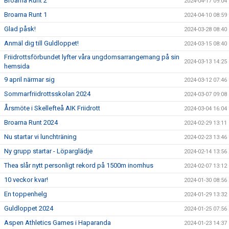
Broarna Runt 2
2024-04-17 09:04
Broarna Runt 1
2024-04-10 08:59
Glad påsk!
2024-03-28 08:40
Anmäl dig till Guldloppet!
2024-03-15 08:40
Friidrottsförbundet lyfter våra ungdomsarrangemang på sin
2024-03-13 14:25
hemsida
9 april närmar sig
2024-03-12 07:46
Sommarfriidrottsskolan 2024
2024-03-07 09:08
Årsmöte i Skellefteå AIK Friidrott
2024-03-04 16:04
Broarna Runt 2024
2024-02-29 13:11
Nu startar vi lunchträning
2024-02-23 13:46
Ny grupp startar - Löparglädje
2024-02-14 13:56
Thea slår nytt personligt rekord på 1500m inomhus
2024-02-07 13:12
10 veckor kvar!
2024-01-30 08:56
En toppenhelg
2024-01-29 13:32
Guldloppet 2024
2024-01-25 07:56
Aspen Athletics Games i Haparanda
2024-01-23 14:37