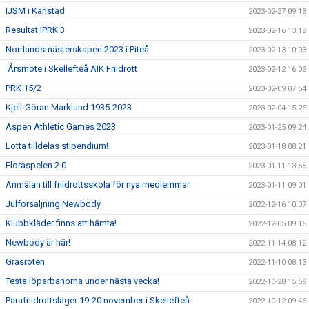
IJSM i Karlstad
2023-02-27 09:13
Resultat IPRK 3
2023-02-16 13:19
Norrlandsmästerskapen 2023 i Piteå
2023-02-13 10:03
Årsmöte i Skellefteå AIK Friidrott
2023-02-12 16:06
PRK 15/2
2023-02-09 07:54
Kjell-Göran Marklund 1935-2023
2023-02-04 15:26
Aspen Athletic Games 2023
2023-01-25 09:24
Lotta tilldelas stipendium!
2023-01-18 08:21
Floraspelen 2.0
2023-01-11 13:55
Anmälan till friidrottsskola för nya medlemmar
2023-01-11 09:01
Julförsäljning Newbody
2022-12-16 10:07
Klubbkläder finns att hämta!
2022-12-05 09:15
Newbody är här!
2022-11-14 08:12
Gräsroten
2022-11-10 08:13
Testa löparbanorna under nästa vecka!
2022-10-28 15:59
Parafriidrottsläger 19-20 november i Skellefteå
2022-10-12 09:46