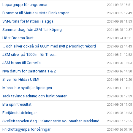
Löpargrupp för ungdomar
2021-09-22 18:51
Blommor till Mattias i sista Finnkampen
2021-09-05 17:49
SM-Brons för Mattias i slägga
2021-08-28 11:53
Sammandrag från JSM i Linköping
2021-08-25 10:37
Höst Broarna Runt
2021-08-24 09:11
... och silver också på 800m med nytt personligt rekord
2021-08-22 14:43
JSM silver på 1500 m för Thea...
2021-08-21 12:52
JSM brons till Cornelia
2021-08-20 16:03
Nya datum för Castorama 1 & 2
2021-08-16 14:30
Silver för Hilda i USM!
2021-08-14 12:20
Missa inte nybörjarlöpningen
2021-08-11 11:21
Tack tävlingsledning och funktionärer!
2021-08-08 17:39
Bra sprintresultat
2021-08-08 17:05
Förtjänstutdelningar
2021-08-08 14:53
Skelleftespelen dag 1: Kanonserie av Jonathan Marklund
2021-08-07 17:55
Friidrottsgympa för 6åringar
2021-07-26 07:10