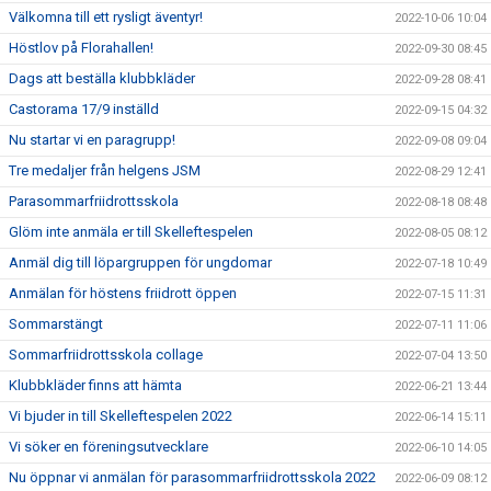
Välkomna till ett rysligt äventyr!
2022-10-06 10:04
Höstlov på Florahallen!
2022-09-30 08:45
Dags att beställa klubbkläder
2022-09-28 08:41
Castorama 17/9 inställd
2022-09-15 04:32
Nu startar vi en paragrupp!
2022-09-08 09:04
Tre medaljer från helgens JSM
2022-08-29 12:41
Parasommarfriidrottsskola
2022-08-18 08:48
Glöm inte anmäla er till Skelleftespelen
2022-08-05 08:12
Anmäl dig till löpargruppen för ungdomar
2022-07-18 10:49
Anmälan för höstens friidrott öppen
2022-07-15 11:31
Sommarstängt
2022-07-11 11:06
Sommarfriidrottsskola collage
2022-07-04 13:50
Klubbkläder finns att hämta
2022-06-21 13:44
Vi bjuder in till Skelleftespelen 2022
2022-06-14 15:11
Vi söker en föreningsutvecklare
2022-06-10 14:05
Nu öppnar vi anmälan för parasommarfriidrottsskola 2022
2022-06-09 08:12