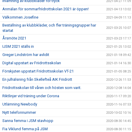
Inlämning av klubbkläder för tryck
2021-04-27 11:09
Anmälan för sommarfriidrottskolan 2021 är öppen!
2021-04-13 13:02
Välkommen Josefine
2021-04-09 11:13
Beställning av klubbkläder, och fler träningsgrupper har
2021-03-25 10:07
startat
Årsmöte 2021
2021-03-23 17:17
IJSM 2021 ställs in
2021-01-25 13:02
Greger Lindström har avlidit
2021-01-18 09:42
Digital uppstart av Friidrottsskolan
2021-01-14 16:30
Förskjuten uppstart Friidrottsskolan VT-21
2021-01-05 08:25
En julhälsning från Skellefteå AIK Friidrott
2020-12-26 11:53
Friidrottsskolan till våren och hösten som varit.
2020-12-08 14:04
Riktlinjer vid träning under Corona
2020-11-17 09:20
Utlämning Newbody
2020-11-16 07:53
Nytt telefonnummer
2020-10-02 10:16
Sanna femma i JSM stavhopp
2020-08-30 14:45
Fia Viklund femma på JSM
2020-08-30 11:15