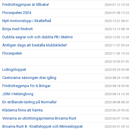
Friidrottsgympan är tillbaka!
2024-01-12 10:24
Floraspelen 2024
2024-01-08 15:53
Nytt motionslopp i Skellefteå
2023-12-21 08:01
Börja med friidrott
2023-12-19 08:18
Dubbla segrar och och dubbla PB i Malmö
2023-12-05 12:24
Äntligen dags att beställa klubbkläder!
2023-11-07 09:54
Floraspelen
2023-11-06 14:53
2023-10-30 07:45
Lidingöloppet
2023-09-29 09:08
Castorama säsongen drar igång
2023-08-24 14:08
Friidrottsgympa för 6-åringar
2023-08-18 09:00
JSM i Helsingborg
2023-08-14 10:34
En strålande tävling på Norrvalla!
2023-08-08 08:20
Kläderna finns att hämta
2023-06-29 09:00
Vinnarna av utlottningspriserna Broarna Runt
2023-06-07 10:06
Broarna Runt 8 - Knatteloppet och Minnesloppet
2023-05-31 09:10