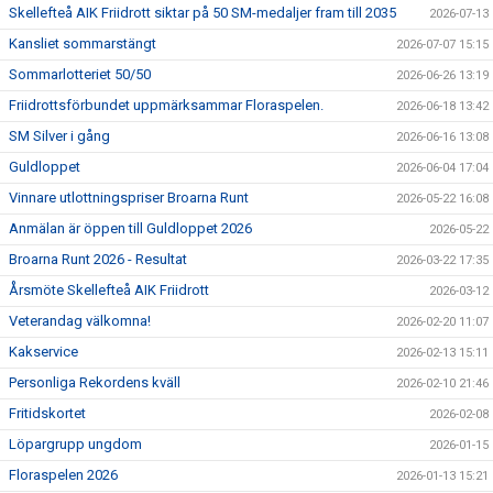
Skellefteå AIK Friidrott siktar på 50 SM-medaljer fram till 2035
2026-07-13
Kansliet sommarstängt
2026-07-07 15:15
Sommarlotteriet 50/50
2026-06-26 13:19
Friidrottsförbundet uppmärksammar Floraspelen.
2026-06-18 13:42
SM Silver i gång
2026-06-16 13:08
Guldloppet
2026-06-04 17:04
Vinnare utlottningspriser Broarna Runt
2026-05-22 16:08
Anmälan är öppen till Guldloppet 2026
2026-05-22
Broarna Runt 2026 - Resultat
2026-03-22 17:35
Årsmöte Skellefteå AIK Friidrott
2026-03-12
Veterandag välkomna!
2026-02-20 11:07
Kakservice
2026-02-13 15:11
Personliga Rekordens kväll
2026-02-10 21:46
Fritidskortet
2026-02-08
Löpargrupp ungdom
2026-01-15
Floraspelen 2026
2026-01-13 15:21