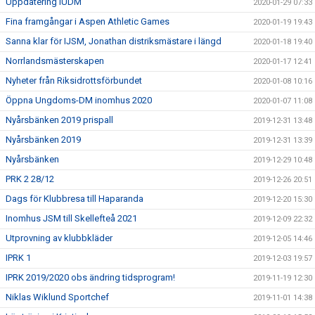
Uppdatering IUDM
2020-01-29 07:33
Fina framgångar i Aspen Athletic Games
2020-01-19 19:43
Sanna klar för IJSM, Jonathan distriksmästare i längd
2020-01-18 19:40
Norrlandsmästerskapen
2020-01-17 12:41
Nyheter från Riksidrottsförbundet
2020-01-08 10:16
Öppna Ungdoms-DM inomhus 2020
2020-01-07 11:08
Nyårsbänken 2019 prispall
2019-12-31 13:48
Nyårsbänken 2019
2019-12-31 13:39
Nyårsbänken
2019-12-29 10:48
PRK 2 28/12
2019-12-26 20:51
Dags för Klubbresa till Haparanda
2019-12-20 15:30
Inomhus JSM till Skellefteå 2021
2019-12-09 22:32
Utprovning av klubbkläder
2019-12-05 14:46
IPRK 1
2019-12-03 19:57
IPRK 2019/2020 obs ändring tidsprogram!
2019-11-19 12:30
Niklas Wiklund Sportchef
2019-11-01 14:38