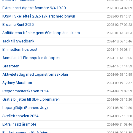
Extra insatt digitalt årsmöte 9/4 19:30
2025-03-24 07:09
IUSM i Skellefteå 2025 avklarat med bravur
2025-03-13 15:51
Broarna Runt 2025
2025-02-27 09:23
Splittiderna från helgens 60m lopp är nu klara
2025-01-13 14:53
Tack till Swedbank
2024-12-06 10:46
Bli medlem hos oss!
2024-11-29 08:11
Anmälan till Floraspelen är öppen
2024-11-13 10:05
Gräsroten
2024-11-07 14:53
Aktivitetsdag med Lejonströmsskolan
2024-09-25 10:55
Sydney Marathon
2024-09-19 12:37
Regionmästerskapen 2024
2024-09-09 09:59
Gratis biljetter till SDHL premiären
2024-09-05 15:20
Löparglädje (Runners Joy)
2024-08-30 10:56
Skelleftespelen 2024
2024-08-27 13:30
Extra insatt årsmöte
2024-08-21 09:46
Friidrottsgympa för 6-åringar
2024-08-20 11:35