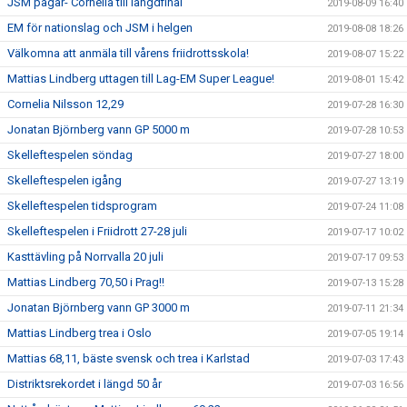
JSM pågår- Cornelia till längdfinal
2019-08-09 16:40
EM för nationslag och JSM i helgen
2019-08-08 18:26
Välkomna att anmäla till vårens friidrottsskola!
2019-08-07 15:22
Mattias Lindberg uttagen till Lag-EM Super League!
2019-08-01 15:42
Cornelia Nilsson 12,29
2019-07-28 16:30
Jonatan Björnberg vann GP 5000 m
2019-07-28 10:53
Skelleftespelen söndag
2019-07-27 18:00
Skelleftespelen igång
2019-07-27 13:19
Skelleftespelen tidsprogram
2019-07-24 11:08
Skelleftespelen i Friidrott 27-28 juli
2019-07-17 10:02
Kasttävling på Norrvalla 20 juli
2019-07-17 09:53
Mattias Lindberg 70,50 i Prag!!
2019-07-13 15:28
Jonatan Björnberg vann GP 3000 m
2019-07-11 21:34
Mattias Lindberg trea i Oslo
2019-07-05 19:14
Mattias 68,11, bäste svensk och trea i Karlstad
2019-07-03 17:43
Distriktsrekordet i längd 50 år
2019-07-03 16:56