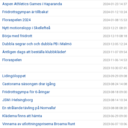
Aspen Athletics Games i Haparanda
2024-01-23 14:37
Friidrottsgympan är tillbaka!
2024-01-12 10:24
Floraspelen 2024
2024-01-08 15:53
Nytt motionslopp i Skellefteå
2023-12-21 08:01
Börja med friidrott
2023-12-19 08:18
Dubbla segrar och och dubbla PB i Malmö
2023-12-05 12:24
Äntligen dags att beställa klubbkläder!
2023-11-07 09:54
Floraspelen
2023-11-06 14:53
2023-10-30 07:45
Lidingöloppet
2023-09-29 09:08
Castorama säsongen drar igång
2023-08-24 14:08
Friidrottsgympa för 6-åringar
2023-08-18 09:00
JSM i Helsingborg
2023-08-14 10:34
En strålande tävling på Norrvalla!
2023-08-08 08:20
Kläderna finns att hämta
2023-06-29 09:00
Vinnarna av utlottningspriserna Broarna Runt
2023-06-07 10:06