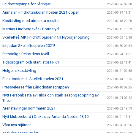
Friidrottsgympa för 6åringar
2021-07-26 07:10
Anmälan Friidrottsskolan hösten 2021 öppen
2021-07-19 11:51
Kasttävling med utmärkta resultat
2021-07-18 20:20
Mattias Lindberg tvåa i Bottnaryd
2021-07-11 16:59
Skellefteå AIK Friidrott bjuder in till Nybörjarlöpning
2021-07-05 12:58
Inbjudan Skelleftespelen 2021!
2021-06-30 09:54
Personliga Rekordens Kväll
2021-06-24 11:31
Tidsprogram och startlistor PRK1
2021-06-22 11:41
Helgens kasttävling
2021-06-21 09:38
Funktionärer till Skelleftepelen 2021
2021-06-14 13:15
Pressrelease från Långdistansgruppen
2021-06-10 09:25
Nytt Personbästa av Hilda och stark säsongsöppning av
2021-06-04 07:22
Thea
Arenatävlingar sommaren 2021
2021-06-02 19:13
Nytt klubbrekord i Diskus av Amanda Nordin 48,10
2021-06-01 13:41
Våra nya stjärnor
2021-05-26 09:26