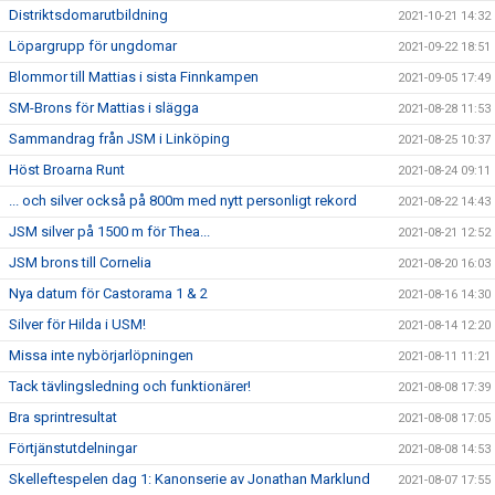
Distriktsdomarutbildning
2021-10-21 14:32
Löpargrupp för ungdomar
2021-09-22 18:51
Blommor till Mattias i sista Finnkampen
2021-09-05 17:49
SM-Brons för Mattias i slägga
2021-08-28 11:53
Sammandrag från JSM i Linköping
2021-08-25 10:37
Höst Broarna Runt
2021-08-24 09:11
... och silver också på 800m med nytt personligt rekord
2021-08-22 14:43
JSM silver på 1500 m för Thea...
2021-08-21 12:52
JSM brons till Cornelia
2021-08-20 16:03
Nya datum för Castorama 1 & 2
2021-08-16 14:30
Silver för Hilda i USM!
2021-08-14 12:20
Missa inte nybörjarlöpningen
2021-08-11 11:21
Tack tävlingsledning och funktionärer!
2021-08-08 17:39
Bra sprintresultat
2021-08-08 17:05
Förtjänstutdelningar
2021-08-08 14:53
Skelleftespelen dag 1: Kanonserie av Jonathan Marklund
2021-08-07 17:55