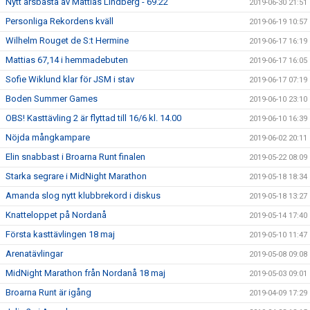
Nytt årsbästa av Mattias Lindberg - 69.22
2019-06-30 21:51
Personliga Rekordens kväll
2019-06-19 10:57
Wilhelm Rouget de S:t Hermine
2019-06-17 16:19
Mattias 67,14 i hemmadebuten
2019-06-17 16:05
Sofie Wiklund klar för JSM i stav
2019-06-17 07:19
Boden Summer Games
2019-06-10 23:10
OBS! Kasttävling 2 är flyttad till 16/6 kl. 14.00
2019-06-10 16:39
Nöjda mångkampare
2019-06-02 20:11
Elin snabbast i Broarna Runt finalen
2019-05-22 08:09
Starka segrare i MidNight Marathon
2019-05-18 18:34
Amanda slog nytt klubbrekord i diskus
2019-05-18 13:27
Knatteloppet på Nordanå
2019-05-14 17:40
Första kasttävlingen 18 maj
2019-05-10 11:47
Arenatävlingar
2019-05-08 09:08
MidNight Marathon från Nordanå 18 maj
2019-05-03 09:01
Broarna Runt är igång
2019-04-09 17:29