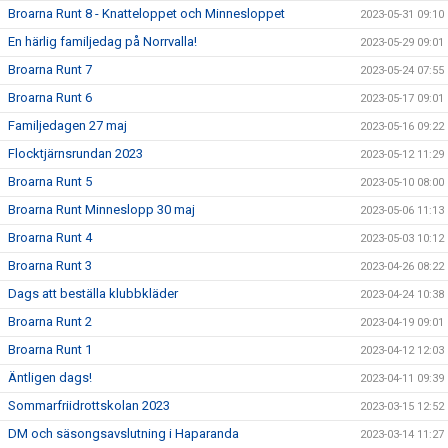
Broarna Runt 8 - Knatteloppet och Minnesloppet
2023-05-31 09:10
En härlig familjedag på Norrvalla!
2023-05-29 09:01
Broarna Runt 7
2023-05-24 07:55
Broarna Runt 6
2023-05-17 09:01
Familjedagen 27 maj
2023-05-16 09:22
Flocktjärnsrundan 2023
2023-05-12 11:29
Broarna Runt 5
2023-05-10 08:00
Broarna Runt Minneslopp 30 maj
2023-05-06 11:13
Broarna Runt 4
2023-05-03 10:12
Broarna Runt 3
2023-04-26 08:22
Dags att beställa klubbkläder
2023-04-24 10:38
Broarna Runt 2
2023-04-19 09:01
Broarna Runt 1
2023-04-12 12:03
Äntligen dags!
2023-04-11 09:39
Sommarfriidrottskolan 2023
2023-03-15 12:52
DM och säsongsavslutning i Haparanda
2023-03-14 11:27