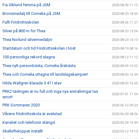
Fia Viklund femma på JSM
2020-08-30 11:15
Bronsmedalj till Cornelia på JSM
2020-08-29 18:55
Fullt Friidrottsskolan
2020-08-26 11:21
Silver på 800 m för Thea
2020-08-23 19:54
Thea Norlund silvermedaljör
2020-08-23 10:13
Startdatum och tid Friidrottsskolan i höst
2020-08-19 08:16
100 personliga rekord slagna
2020-08-12 11:12
Thea nytt personbästa, Cornelia årsbästa
2020-08-09 10:52
Thea och Cornelia uttagna till landslagskampen!
2020-08-03 16:54
Hilda Wallgren klarade 3.47 i stav
2020-08-03 16:50
PRK2 tävlingen är nu full och inga nya anmälningar tas
2020-07-01 11:54
emot!
PRK Sommaren 2020
2020-06-12 09:23
Vårens friidrottsskola är avslutad
2020-06-03 08:56
Kansliet och telefonin stängd.
2020-05-29 10:49
Skellefteloppet inställt
2020-05-12 14:13