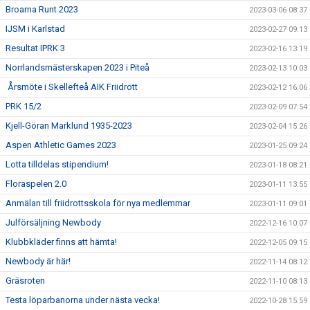
Broarna Runt 2023
2023-03-06 08:37
IJSM i Karlstad
2023-02-27 09:13
Resultat IPRK 3
2023-02-16 13:19
Norrlandsmästerskapen 2023 i Piteå
2023-02-13 10:03
Årsmöte i Skellefteå AIK Friidrott
2023-02-12 16:06
PRK 15/2
2023-02-09 07:54
Kjell-Göran Marklund 1935-2023
2023-02-04 15:26
Aspen Athletic Games 2023
2023-01-25 09:24
Lotta tilldelas stipendium!
2023-01-18 08:21
Floraspelen 2.0
2023-01-11 13:55
Anmälan till friidrottsskola för nya medlemmar
2023-01-11 09:01
Julförsäljning Newbody
2022-12-16 10:07
Klubbkläder finns att hämta!
2022-12-05 09:15
Newbody är här!
2022-11-14 08:12
Gräsroten
2022-11-10 08:13
Testa löparbanorna under nästa vecka!
2022-10-28 15:59