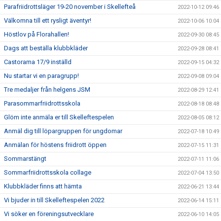
Parafriidrottsläger 19-20 november i Skellefteå
2022-10-12 09:46
Välkomna till ett rysligt äventyr!
2022-10-06 10:04
Höstlov på Florahallen!
2022-09-30 08:45
Dags att beställa klubbkläder
2022-09-28 08:41
Castorama 17/9 inställd
2022-09-15 04:32
Nu startar vi en paragrupp!
2022-09-08 09:04
Tre medaljer från helgens JSM
2022-08-29 12:41
Parasommarfriidrottsskola
2022-08-18 08:48
Glöm inte anmäla er till Skelleftespelen
2022-08-05 08:12
Anmäl dig till löpargruppen för ungdomar
2022-07-18 10:49
Anmälan för höstens friidrott öppen
2022-07-15 11:31
Sommarstängt
2022-07-11 11:06
Sommarfriidrottsskola collage
2022-07-04 13:50
Klubbkläder finns att hämta
2022-06-21 13:44
Vi bjuder in till Skelleftespelen 2022
2022-06-14 15:11
Vi söker en föreningsutvecklare
2022-06-10 14:05