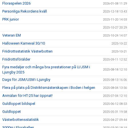
Floraspelen 2026
2026-01-08 11:29
Personliga Rekordens kväll
2025-12-18 13:43
PRK junior
2025-11-20 14:03
2025-10-27 20:29
Veteran EM
2025-10-24 14:07
Halloween Karneval 30/10
2025-10-22
Friidrottsstatistik Västerbotten
2025-10-21
Friidrottsförälder
2025-09-11 12:52
Fyra medaljer och många bra prestationer på U/JSM i
2025-08-18 12:10
Ljungby 2025
Dags för JSM/USM i Ljungby
2025-08-13 16:06
Flera på plats på Distriktsmästerskapen i Boden i helgen
2025-08-04 13:56
Anmälan för HT-25 har öppnat!
2025-07-04 12:10
Guldloppet bildspel
2025-06-12 08:53
Guldloppet
2025-05-31 19:58
Västerbottensstatistik
2025-04-27 09:44
3000m i Florahallen
2025-03-30 18:19