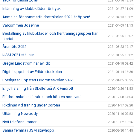
Tack för dessa 20 år!
2021-05-18 12:39
Inlämning av klubbkläder för tryck
2021-04-27 11:09
Anmälan för sommarfriidrottskolan 2021 är öppen!
2021-04-13 13:02
Välkommen Josefine
2021-04-09 11:13
Beställning av klubbkläder, och fler träningsgrupper har
2021-03-25 10:07
startat
Årsmöte 2021
2021-03-23 17:17
IJSM 2021 ställs in
2021-01-25 13:02
Greger Lindström har avlidit
2021-01-18 09:42
Digital uppstart av Friidrottsskolan
2021-01-14 16:30
Förskjuten uppstart Friidrottsskolan VT-21
2021-01-05 08:25
En julhälsning från Skellefteå AIK Friidrott
2020-12-26 11:53
Friidrottsskolan till våren och hösten som varit.
2020-12-08 14:04
Riktlinjer vid träning under Corona
2020-11-17 09:20
Utlämning Newbody
2020-11-16 07:53
Nytt telefonnummer
2020-10-02 10:16
Sanna femma i JSM stavhopp
2020-08-30 14:45