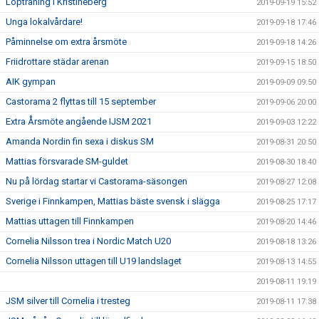
Löpträning i Kristineberg
2019-09-19 15:52
Unga lokalvårdare!
2019-09-18 17:46
Påminnelse om extra årsmöte
2019-09-18 14:26
Friidrottare städar arenan
2019-09-15 18:50
AIK gympan
2019-09-09 09:50
Castorama 2 flyttas till 15 september
2019-09-06 20:00
Extra Årsmöte angående IJSM 2021
2019-09-03 12:22
Amanda Nordin fin sexa i diskus SM
2019-08-31 20:50
Mattias försvarade SM-guldet
2019-08-30 18:40
Nu på lördag startar vi Castorama-säsongen
2019-08-27 12:08
Sverige i Finnkampen, Mattias bäste svensk i slägga
2019-08-25 17:17
Mattias uttagen till Finnkampen
2019-08-20 14:46
Cornelia Nilsson trea i Nordic Match U20
2019-08-18 13:26
Cornelia Nilsson uttagen till U19 landslaget
2019-08-13 14:55
2019-08-11 19:19
JSM silver till Cornelia i tresteg
2019-08-11 17:38