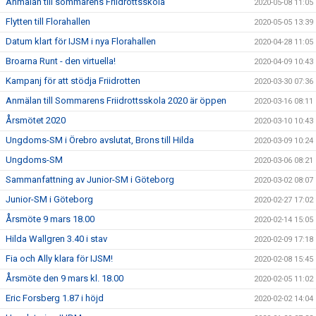
Anmälan till sommarens Friidrottsskola
2020-05-08 11:05
Flytten till Florahallen
2020-05-05 13:39
Datum klart för IJSM i nya Florahallen
2020-04-28 11:05
Broarna Runt - den virtuella!
2020-04-09 10:43
Kampanj för att stödja Friidrotten
2020-03-30 07:36
Anmälan till Sommarens Friidrottsskola 2020 är öppen
2020-03-16 08:11
Årsmötet 2020
2020-03-10 10:43
Ungdoms-SM i Örebro avslutat, Brons till Hilda
2020-03-09 10:24
Ungdoms-SM
2020-03-06 08:21
Sammanfattning av Junior-SM i Göteborg
2020-03-02 08:07
Junior-SM i Göteborg
2020-02-27 17:02
Årsmöte 9 mars 18.00
2020-02-14 15:05
Hilda Wallgren 3.40 i stav
2020-02-09 17:18
Fia och Ally klara för IJSM!
2020-02-08 15:45
Årsmöte den 9 mars kl. 18.00
2020-02-05 11:02
Eric Forsberg 1.87 i höjd
2020-02-02 14:04