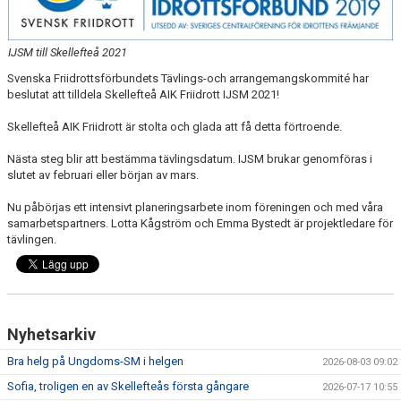
MINIORLANDSLAGET
IJSM till Skellefteå 2021
Svenska Friidrottsförbundets Tävlings-och arrangemangskommité har
beslutat att tilldela Skellefteå AIK Friidrott IJSM 2021!
Skellefteå AIK Friidrott är stolta och glada att få detta förtroende.
Nästa steg blir att bestämma tävlingsdatum. IJSM brukar genomföras i
slutet av februari eller början av mars.
Nu påbörjas ett intensivt planeringsarbete inom föreningen och med våra
samarbetspartners. Lotta Kågström och Emma Bystedt är projektledare för
tävlingen.
Nyhetsarkiv
Bra helg på Ungdoms-SM i helgen
2026-08-03 09:02
Sofia, troligen en av Skellefteås första gångare
2026-07-17 10:55