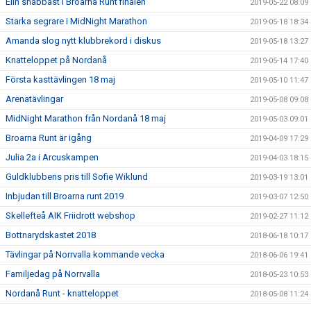
Elin snabbast i Broarna Runt finalen
2019-05-22 08:09
Starka segrare i MidNight Marathon
2019-05-18 18:34
Amanda slog nytt klubbrekord i diskus
2019-05-18 13:27
Knatteloppet på Nordanå
2019-05-14 17:40
Första kasttävlingen 18 maj
2019-05-10 11:47
Arenatävlingar
2019-05-08 09:08
MidNight Marathon från Nordanå 18 maj
2019-05-03 09:01
Broarna Runt är igång
2019-04-09 17:29
Julia 2a i Arcuskampen
2019-04-03 18:15
Guldklubbens pris till Sofie Wiklund
2019-03-19 13:01
Inbjudan till Broarna runt 2019
2019-03-07 12:50
Skellefteå AIK Friidrott webshop
2019-02-27 11:12
Bottnarydskastet 2018
2018-06-18 10:17
Tävlingar på Norrvalla kommande vecka
2018-06-06 19:41
Familjedag på Norrvalla
2018-05-23 10:53
Nordanå Runt - knatteloppet
2018-05-08 11:24