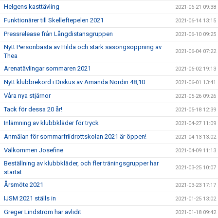
Helgens kasttävling
2021-06-21 09:38
Funktionärer till Skelleftepelen 2021
2021-06-14 13:15
Pressrelease från Långdistansgruppen
2021-06-10 09:25
Nytt Personbästa av Hilda och stark säsongsöppning av
2021-06-04 07:22
Thea
Arenatävlingar sommaren 2021
2021-06-02 19:13
Nytt klubbrekord i Diskus av Amanda Nordin 48,10
2021-06-01 13:41
Våra nya stjärnor
2021-05-26 09:26
Tack för dessa 20 år!
2021-05-18 12:39
Inlämning av klubbkläder för tryck
2021-04-27 11:09
Anmälan för sommarfriidrottskolan 2021 är öppen!
2021-04-13 13:02
Välkommen Josefine
2021-04-09 11:13
Beställning av klubbkläder, och fler träningsgrupper har
2021-03-25 10:07
startat
Årsmöte 2021
2021-03-23 17:17
IJSM 2021 ställs in
2021-01-25 13:02
Greger Lindström har avlidit
2021-01-18 09:42