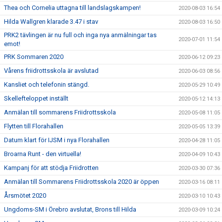
Thea och Cornelia uttagna till landslagskampen!
2020-08-03 16:54
Hilda Wallgren klarade 3.47 i stav
2020-08-03 16:50
PRK2 tävlingen är nu full och inga nya anmälningar tas
2020-07-01 11:54
emot!
PRK Sommaren 2020
2020-06-12 09:23
Vårens friidrottsskola är avslutad
2020-06-03 08:56
Kansliet och telefonin stängd.
2020-05-29 10:49
Skellefteloppet inställt
2020-05-12 14:13
Anmälan till sommarens Friidrottsskola
2020-05-08 11:05
Flytten till Florahallen
2020-05-05 13:39
Datum klart för IJSM i nya Florahallen
2020-04-28 11:05
Broarna Runt - den virtuella!
2020-04-09 10:43
Kampanj för att stödja Friidrotten
2020-03-30 07:36
Anmälan till Sommarens Friidrottsskola 2020 är öppen
2020-03-16 08:11
Årsmötet 2020
2020-03-10 10:43
Ungdoms-SM i Örebro avslutat, Brons till Hilda
2020-03-09 10:24