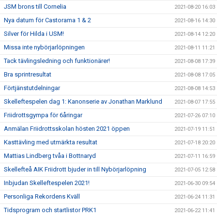
JSM brons till Cornelia
2021-08-20 16:03
Nya datum för Castorama 1 & 2
2021-08-16 14:30
Silver för Hilda i USM!
2021-08-14 12:20
Missa inte nybörjarlöpningen
2021-08-11 11:21
Tack tävlingsledning och funktionärer!
2021-08-08 17:39
Bra sprintresultat
2021-08-08 17:05
Förtjänstutdelningar
2021-08-08 14:53
Skelleftespelen dag 1: Kanonserie av Jonathan Marklund
2021-08-07 17:55
Friidrottsgympa för 6åringar
2021-07-26 07:10
Anmälan Friidrottsskolan hösten 2021 öppen
2021-07-19 11:51
Kasttävling med utmärkta resultat
2021-07-18 20:20
Mattias Lindberg tvåa i Bottnaryd
2021-07-11 16:59
Skellefteå AIK Friidrott bjuder in till Nybörjarlöpning
2021-07-05 12:58
Inbjudan Skelleftespelen 2021!
2021-06-30 09:54
Personliga Rekordens Kväll
2021-06-24 11:31
Tidsprogram och startlistor PRK1
2021-06-22 11:41