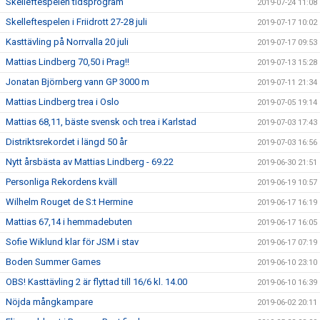
Skelleftespelen tidsprogram
2019-07-24 11:08
Skelleftespelen i Friidrott 27-28 juli
2019-07-17 10:02
Kasttävling på Norrvalla 20 juli
2019-07-17 09:53
Mattias Lindberg 70,50 i Prag!!
2019-07-13 15:28
Jonatan Björnberg vann GP 3000 m
2019-07-11 21:34
Mattias Lindberg trea i Oslo
2019-07-05 19:14
Mattias 68,11, bäste svensk och trea i Karlstad
2019-07-03 17:43
Distriktsrekordet i längd 50 år
2019-07-03 16:56
Nytt årsbästa av Mattias Lindberg - 69.22
2019-06-30 21:51
Personliga Rekordens kväll
2019-06-19 10:57
Wilhelm Rouget de S:t Hermine
2019-06-17 16:19
Mattias 67,14 i hemmadebuten
2019-06-17 16:05
Sofie Wiklund klar för JSM i stav
2019-06-17 07:19
Boden Summer Games
2019-06-10 23:10
OBS! Kasttävling 2 är flyttad till 16/6 kl. 14.00
2019-06-10 16:39
Nöjda mångkampare
2019-06-02 20:11