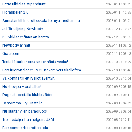
Lotta tilldelas stipendium!
2023-01-18 08:21
Floraspelen 2.0
2023-01-11 13:55
Anmälan till friidrottsskola för nya medlemmar
2023-01-11 09:01
Julförsäljning Newbody
2022-12-16 10:07
Klubbkläder finns att hämta!
2022-12-05 09:15
Newbody är här!
2022-11-14 08:12
Gräsroten
2022-11-10 08:13
Testa löparbanorna under nästa vecka!
2022-10-28 15:59
Parafriidrottsläger 19-20 november i Skellefteå
2022-10-12 09:46
Välkomna till ett rysligt äventyr!
2022-10-06 10:04
Höstlov på Florahallen!
2022-09-30 08:45
Dags att beställa klubbkläder
2022-09-28 08:41
Castorama 17/9 inställd
2022-09-15 04:32
Nu startar vi en paragrupp!
2022-09-08 09:04
Tre medaljer från helgens JSM
2022-08-29 12:41
Parasommarfriidrottsskola
2022-08-18 08:48