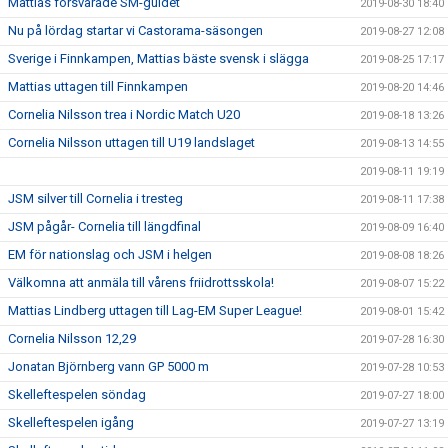
Mattias försvarade SM-guldet
2019-08-30 18:40
Nu på lördag startar vi Castorama-säsongen
2019-08-27 12:08
Sverige i Finnkampen, Mattias bäste svensk i slägga
2019-08-25 17:17
Mattias uttagen till Finnkampen
2019-08-20 14:46
Cornelia Nilsson trea i Nordic Match U20
2019-08-18 13:26
Cornelia Nilsson uttagen till U19 landslaget
2019-08-13 14:55
2019-08-11 19:19
JSM silver till Cornelia i tresteg
2019-08-11 17:38
JSM pågår- Cornelia till längdfinal
2019-08-09 16:40
EM för nationslag och JSM i helgen
2019-08-08 18:26
Välkomna att anmäla till vårens friidrottsskola!
2019-08-07 15:22
Mattias Lindberg uttagen till Lag-EM Super League!
2019-08-01 15:42
Cornelia Nilsson 12,29
2019-07-28 16:30
Jonatan Björnberg vann GP 5000 m
2019-07-28 10:53
Skelleftespelen söndag
2019-07-27 18:00
Skelleftespelen igång
2019-07-27 13:19