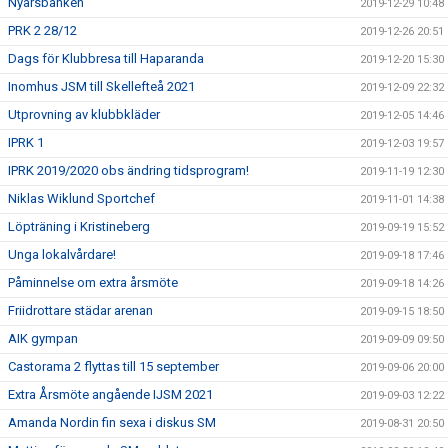
Nyårsbänken
2019-12-29 10:48
PRK 2 28/12
2019-12-26 20:51
Dags för Klubbresa till Haparanda
2019-12-20 15:30
Inomhus JSM till Skellefteå 2021
2019-12-09 22:32
Utprovning av klubbkläder
2019-12-05 14:46
IPRK 1
2019-12-03 19:57
IPRK 2019/2020 obs ändring tidsprogram!
2019-11-19 12:30
Niklas Wiklund Sportchef
2019-11-01 14:38
Löpträning i Kristineberg
2019-09-19 15:52
Unga lokalvårdare!
2019-09-18 17:46
Påminnelse om extra årsmöte
2019-09-18 14:26
Friidrottare städar arenan
2019-09-15 18:50
AIK gympan
2019-09-09 09:50
Castorama 2 flyttas till 15 september
2019-09-06 20:00
Extra Årsmöte angående IJSM 2021
2019-09-03 12:22
Amanda Nordin fin sexa i diskus SM
2019-08-31 20:50