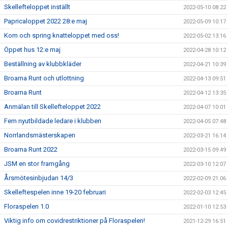
Skellefteloppet inställt
2022-05-10 08:22
Papricaloppet 2022 28:e maj
2022-05-09 10:17
Kom och spring knatteloppet med oss!
2022-05-02 13:16
Öppet hus 12:e maj
2022-04-28 10:12
Beställning av klubbkläder
2022-04-21 10:39
Broarna Runt och utlottning
2022-04-13 09:51
Broarna Runt
2022-04-12 13:35
Anmälan till Skellefteloppet 2022
2022-04-07 10:01
Fem nyutbildade ledare i klubben
2022-04-05 07:48
Norrlandsmästerskapen
2022-03-21 16:14
Broarna Runt 2022
2022-03-15 09:49
JSM en stor framgång
2022-03-10 12:07
Årsmötesinbjudan 14/3
2022-02-09 21:06
Skelleftespelen inne 19-20 februari
2022-02-03 12:45
Floraspelen 1.0
2022-01-10 12:53
Viktig info om covidrestriktioner på Floraspelen!
2021-12-29 16:51