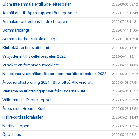
Glöm inte anmäla er till Skelleftespelen
2022-08-05 08:12
Anmäl dig till löpargruppen för ungdomar
2022-07-18 10:49
Anmälan för höstens friidrott öppen
2022-07-15 11:31
Sommarstängt
2022-07-11 11:06
Sommarfriidrottsskola collage
2022-07-04 13:50
Klubbkläder finns att hämta
2022-06-21 13:44
Vi bjuder in till Skelleftespelen 2022
2022-06-14 15:11
Vi söker en föreningsutvecklare
2022-06-10 14:05
Nu öppnar vi anmälan för parasommarfriidrottsskola 2022
2022-06-09 08:12
Årets idrottsförening 2021 - Skellefteå AIK Friidrott
2022-06-08 07:54
Vinnarna av utlottningspriser från Broarna Runt
2022-05-31 11:17
Välkomna till Papricaloppet
2022-05-27 09:59
Årets sista Broarna Runt
2022-05-25 13:52
Hallrekord i Florahallen
2022-05-24 14:43
Northvolt open
2022-05-23 11:24
Öppet hus
2022-05-13 08:21