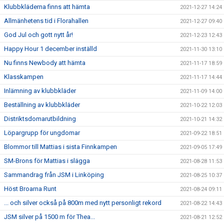
Klubbkläderna finns att hämta
2021-12-27 14:24
Allmänhetens tid i Florahallen
2021-12-27 09:40
God Jul och gott nytt år!
2021-12-23 12:43
Happy Hour 1 december inställd
2021-11-30 13:10
Nu finns Newbody att hämta
2021-11-17 18:59
Klasskampen
2021-11-17 14:44
Inlämning av klubbkläder
2021-11-09 14:00
Beställning av klubbkläder
2021-10-22 12:03
Distriktsdomarutbildning
2021-10-21 14:32
Löpargrupp för ungdomar
2021-09-22 18:51
Blommor till Mattias i sista Finnkampen
2021-09-05 17:49
SM-Brons för Mattias i slägga
2021-08-28 11:53
Sammandrag från JSM i Linköping
2021-08-25 10:37
Höst Broarna Runt
2021-08-24 09:11
... och silver också på 800m med nytt personligt rekord
2021-08-22 14:43
JSM silver på 1500 m för Thea...
2021-08-21 12:52