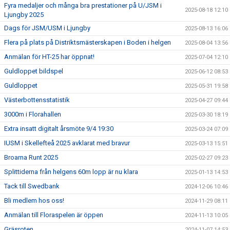
Fyra medaljer och många bra prestationer på U/JSM i
2025-08-18 12:10
Ljungby 2025
Dags för JSM/USM i Ljungby
2025-08-13 16:06
Flera på plats på Distriktsmästerskapen i Boden i helgen
2025-08-04 13:56
Anmälan för HT-25 har öppnat!
2025-07-04 12:10
Guldloppet bildspel
2025-06-12 08:53
Guldloppet
2025-05-31 19:58
Västerbottensstatistik
2025-04-27 09:44
3000m i Florahallen
2025-03-30 18:19
Extra insatt digitalt årsmöte 9/4 19:30
2025-03-24 07:09
IUSM i Skellefteå 2025 avklarat med bravur
2025-03-13 15:51
Broarna Runt 2025
2025-02-27 09:23
Splittiderna från helgens 60m lopp är nu klara
2025-01-13 14:53
Tack till Swedbank
2024-12-06 10:46
Bli medlem hos oss!
2024-11-29 08:11
Anmälan till Floraspelen är öppen
2024-11-13 10:05
Gräsroten
2024-11-07 14:53