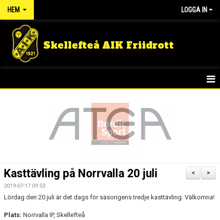
HEM
LOGGA IN
Skellefteå AIK Friidrott
START
NYHETER
FÖRENINGEN
TÄVLINGSRESULTAT
Kasttävling på Norrvalla 20 juli
<
>
DOKUMENT
2019-07-17 09:53
Lördag den 20 juli är det dags för säsongens tredje kasttävling. Välkomna!
GULDLOPPET
Plats:
Norrvalla IP, Skellefteå