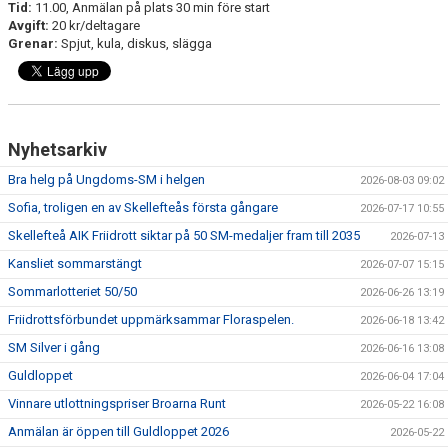
Tid:
11.00, Anmälan på plats 30 min före start
MINIORLANDSLAGET
Avgift:
20 kr/deltagare
Grenar:
Spjut, kula, diskus, slägga
Nyhetsarkiv
Bra helg på Ungdoms-SM i helgen
2026-08-03 09:02
Sofia, troligen en av Skellefteås första gångare
2026-07-17 10:55
Skellefteå AIK Friidrott siktar på 50 SM-medaljer fram till 2035
2026-07-13
Kansliet sommarstängt
2026-07-07 15:15
Sommarlotteriet 50/50
2026-06-26 13:19
Friidrottsförbundet uppmärksammar Floraspelen.
2026-06-18 13:42
SM Silver i gång
2026-06-16 13:08
Guldloppet
2026-06-04 17:04
Vinnare utlottningspriser Broarna Runt
2026-05-22 16:08
Anmälan är öppen till Guldloppet 2026
2026-05-22