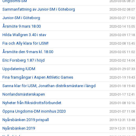
Ungdoms-SM
2020-03-06 08:21
Sammanfattning av Junior-SM i Göteborg
2020-03-02 08:07
Junior-SM i Göteborg
2020-02-27 17:02
Årsmöte 9 mars 18.00
2020-02-14 15:05
Hilda Wallgren 3.40 i stav
2020-02-09 17:18
Fia och Ally klara för IJSM!
2020-02-08 15:45
Årsmöte den 9 mars kl. 18.00
2020-02-05 11:02
Eric Forsberg 1.87 i höjd
2020-02-02 14:04
Uppdatering IUDM
2020-01-29 07:33
Fina framgångar i Aspen Athletic Games
2020-01-19 19:43
Sanna klar för IJSM, Jonathan distriksmästare i längd
2020-01-18 19:40
Norrlandsmästerskapen
2020-01-17 12:41
Nyheter från Riksidrottsförbundet
2020-01-08 10:16
Öppna Ungdoms-DM inomhus 2020
2020-01-07 11:08
Nyårsbänken 2019 prispall
2019-12-31 13:48
Nyårsbänken 2019
2019-12-31 13:39