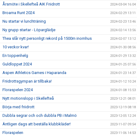
Årsmöte i Skellefteå AIK Friidrott
2024-03-04 16:04
Broarna Runt 2024
2024-02-29 13:11
Nu startar vi lunchträning
2024-02-23 13:46
Ny grupp startar - Löparglädje
2024-02-14 13:56
Thea slår nytt personligt rekord på 1500m inomhus
2024-02-07 13:12
10 veckor kvar!
2024-01-30 08:56
En toppenhelg
2024-01-29 13:32
Guldloppet 2024
2024-01-25 07:56
Aspen Athletics Games i Haparanda
2024-01-23 14:37
Friidrottsgympan är tillbaka!
2024-01-12 10:24
Floraspelen 2024
2024-01-08 15:53
Nytt motionslopp i Skellefteå
2023-12-21 08:01
Börja med friidrott
2023-12-19 08:18
Dubbla segrar och och dubbla PB i Malmö
2023-12-05 12:24
Äntligen dags att beställa klubbkläder!
2023-11-07 09:54
Floraspelen
2023-11-06 14:53