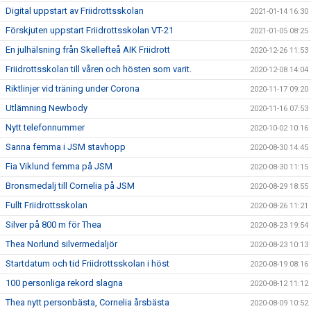
Digital uppstart av Friidrottsskolan
2021-01-14 16:30
Förskjuten uppstart Friidrottsskolan VT-21
2021-01-05 08:25
En julhälsning från Skellefteå AIK Friidrott
2020-12-26 11:53
Friidrottsskolan till våren och hösten som varit.
2020-12-08 14:04
Riktlinjer vid träning under Corona
2020-11-17 09:20
Utlämning Newbody
2020-11-16 07:53
Nytt telefonnummer
2020-10-02 10:16
Sanna femma i JSM stavhopp
2020-08-30 14:45
Fia Viklund femma på JSM
2020-08-30 11:15
Bronsmedalj till Cornelia på JSM
2020-08-29 18:55
Fullt Friidrottsskolan
2020-08-26 11:21
Silver på 800 m för Thea
2020-08-23 19:54
Thea Norlund silvermedaljör
2020-08-23 10:13
Startdatum och tid Friidrottsskolan i höst
2020-08-19 08:16
100 personliga rekord slagna
2020-08-12 11:12
Thea nytt personbästa, Cornelia årsbästa
2020-08-09 10:52