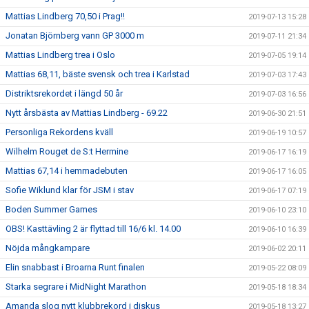
Mattias Lindberg 70,50 i Prag!!
2019-07-13 15:28
Jonatan Björnberg vann GP 3000 m
2019-07-11 21:34
Mattias Lindberg trea i Oslo
2019-07-05 19:14
Mattias 68,11, bäste svensk och trea i Karlstad
2019-07-03 17:43
Distriktsrekordet i längd 50 år
2019-07-03 16:56
Nytt årsbästa av Mattias Lindberg - 69.22
2019-06-30 21:51
Personliga Rekordens kväll
2019-06-19 10:57
Wilhelm Rouget de S:t Hermine
2019-06-17 16:19
Mattias 67,14 i hemmadebuten
2019-06-17 16:05
Sofie Wiklund klar för JSM i stav
2019-06-17 07:19
Boden Summer Games
2019-06-10 23:10
OBS! Kasttävling 2 är flyttad till 16/6 kl. 14.00
2019-06-10 16:39
Nöjda mångkampare
2019-06-02 20:11
Elin snabbast i Broarna Runt finalen
2019-05-22 08:09
Starka segrare i MidNight Marathon
2019-05-18 18:34
Amanda slog nytt klubbrekord i diskus
2019-05-18 13:27