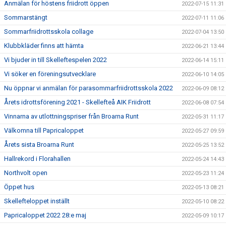
Anmälan för höstens friidrott öppen
2022-07-15 11:31
Sommarstängt
2022-07-11 11:06
Sommarfriidrottsskola collage
2022-07-04 13:50
Klubbkläder finns att hämta
2022-06-21 13:44
Vi bjuder in till Skelleftespelen 2022
2022-06-14 15:11
Vi söker en föreningsutvecklare
2022-06-10 14:05
Nu öppnar vi anmälan för parasommarfriidrottsskola 2022
2022-06-09 08:12
Årets idrottsförening 2021 - Skellefteå AIK Friidrott
2022-06-08 07:54
Vinnarna av utlottningspriser från Broarna Runt
2022-05-31 11:17
Välkomna till Papricaloppet
2022-05-27 09:59
Årets sista Broarna Runt
2022-05-25 13:52
Hallrekord i Florahallen
2022-05-24 14:43
Northvolt open
2022-05-23 11:24
Öppet hus
2022-05-13 08:21
Skellefteloppet inställt
2022-05-10 08:22
Papricaloppet 2022 28:e maj
2022-05-09 10:17