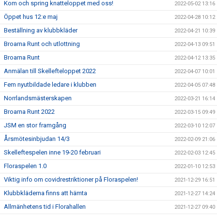
Kom och spring knatteloppet med oss!
2022-05-02 13:16
Öppet hus 12:e maj
2022-04-28 10:12
Beställning av klubbkläder
2022-04-21 10:39
Broarna Runt och utlottning
2022-04-13 09:51
Broarna Runt
2022-04-12 13:35
Anmälan till Skellefteloppet 2022
2022-04-07 10:01
Fem nyutbildade ledare i klubben
2022-04-05 07:48
Norrlandsmästerskapen
2022-03-21 16:14
Broarna Runt 2022
2022-03-15 09:49
JSM en stor framgång
2022-03-10 12:07
Årsmötesinbjudan 14/3
2022-02-09 21:06
Skelleftespelen inne 19-20 februari
2022-02-03 12:45
Floraspelen 1.0
2022-01-10 12:53
Viktig info om covidrestriktioner på Floraspelen!
2021-12-29 16:51
Klubbkläderna finns att hämta
2021-12-27 14:24
Allmänhetens tid i Florahallen
2021-12-27 09:40