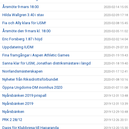
Årsmöte 9 mars 18.00
2020-02-14 15:05
Hilda Wallgren 3.40 i stav
2020-02-09 17:18
Fia och Ally klara för IJSM!
2020-02-08 15:45
Årsmöte den 9 mars kl. 18.00
2020-02-05 11:02
Eric Forsberg 1.87 i höjd
2020-02-02 14:04
Uppdatering IUDM
2020-01-29 07:33
Fina framgångar i Aspen Athletic Games
2020-01-19 19:43
Sanna klar för IJSM, Jonathan distriksmästare i längd
2020-01-18 19:40
Norrlandsmästerskapen
2020-01-17 12:41
Nyheter från Riksidrottsförbundet
2020-01-08 10:16
Öppna Ungdoms-DM inomhus 2020
2020-01-07 11:08
Nyårsbänken 2019 prispall
2019-12-31 13:48
Nyårsbänken 2019
2019-12-31 13:39
Nyårsbänken
2019-12-29 10:48
PRK 2 28/12
2019-12-26 20:51
Dags för Klubbresa till Haparanda
2019-12-20 15:30