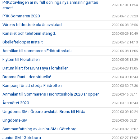
PRK2 tävlingen är nu full och inga nya anmälningar tas
2020-07-01 11:54
emot!
PRK Sommaren 2020
2020-06-12 09:23
Vårens friidrottsskola är avslutad
2020-06-03 08:56
Kansliet och telefonin stängd.
2020-05-29 10:49
Skellefteloppet inställt
2020-05-12 14:13
Anmälan till sommarens Friidrottsskola
2020-05-08 11:05
Flytten till Florahallen
2020-05-05 13:39
Datum klart för IJSM i nya Florahallen
2020-04-28 11:05
Broarna Runt - den virtuella!
2020-04-09 10:43
Kampanj för att stödja Friidrotten
2020-03-30 07:36
Anmälan till Sommarens Friidrottsskola 2020 är öppen
2020-03-16 08:11
Årsmötet 2020
2020-03-10 10:43
Ungdoms-SM i Örebro avslutat, Brons till Hilda
2020-03-09 10:24
Ungdoms-SM
2020-03-06 08:21
Sammanfattning av Junior-SM i Göteborg
2020-03-02 08:07
Junior-SM i Göteborg
2020-02-27 17:02