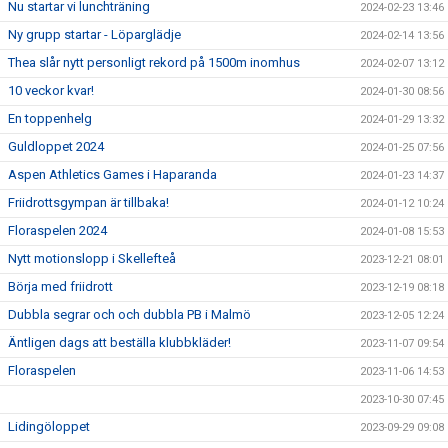
Nu startar vi lunchträning
2024-02-23 13:46
Ny grupp startar - Löparglädje
2024-02-14 13:56
Thea slår nytt personligt rekord på 1500m inomhus
2024-02-07 13:12
10 veckor kvar!
2024-01-30 08:56
En toppenhelg
2024-01-29 13:32
Guldloppet 2024
2024-01-25 07:56
Aspen Athletics Games i Haparanda
2024-01-23 14:37
Friidrottsgympan är tillbaka!
2024-01-12 10:24
Floraspelen 2024
2024-01-08 15:53
Nytt motionslopp i Skellefteå
2023-12-21 08:01
Börja med friidrott
2023-12-19 08:18
Dubbla segrar och och dubbla PB i Malmö
2023-12-05 12:24
Äntligen dags att beställa klubbkläder!
2023-11-07 09:54
Floraspelen
2023-11-06 14:53
2023-10-30 07:45
Lidingöloppet
2023-09-29 09:08