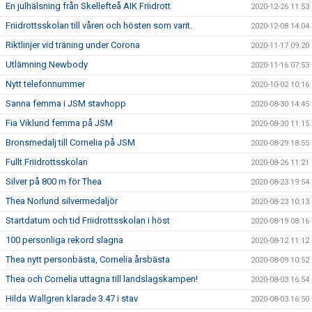
En julhälsning från Skellefteå AIK Friidrott
2020-12-26 11:53
Friidrottsskolan till våren och hösten som varit.
2020-12-08 14:04
Riktlinjer vid träning under Corona
2020-11-17 09:20
Utlämning Newbody
2020-11-16 07:53
Nytt telefonnummer
2020-10-02 10:16
Sanna femma i JSM stavhopp
2020-08-30 14:45
Fia Viklund femma på JSM
2020-08-30 11:15
Bronsmedalj till Cornelia på JSM
2020-08-29 18:55
Fullt Friidrottsskolan
2020-08-26 11:21
Silver på 800 m för Thea
2020-08-23 19:54
Thea Norlund silvermedaljör
2020-08-23 10:13
Startdatum och tid Friidrottsskolan i höst
2020-08-19 08:16
100 personliga rekord slagna
2020-08-12 11:12
Thea nytt personbästa, Cornelia årsbästa
2020-08-09 10:52
Thea och Cornelia uttagna till landslagskampen!
2020-08-03 16:54
Hilda Wallgren klarade 3.47 i stav
2020-08-03 16:50