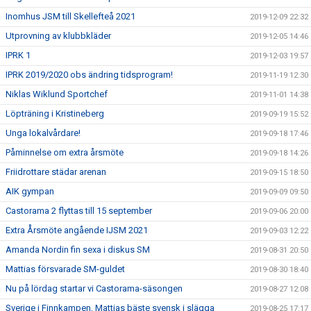
Inomhus JSM till Skellefteå 2021
2019-12-09 22:32
Utprovning av klubbkläder
2019-12-05 14:46
IPRK 1
2019-12-03 19:57
IPRK 2019/2020 obs ändring tidsprogram!
2019-11-19 12:30
Niklas Wiklund Sportchef
2019-11-01 14:38
Löpträning i Kristineberg
2019-09-19 15:52
Unga lokalvårdare!
2019-09-18 17:46
Påminnelse om extra årsmöte
2019-09-18 14:26
Friidrottare städar arenan
2019-09-15 18:50
AIK gympan
2019-09-09 09:50
Castorama 2 flyttas till 15 september
2019-09-06 20:00
Extra Årsmöte angående IJSM 2021
2019-09-03 12:22
Amanda Nordin fin sexa i diskus SM
2019-08-31 20:50
Mattias försvarade SM-guldet
2019-08-30 18:40
Nu på lördag startar vi Castorama-säsongen
2019-08-27 12:08
Sverige i Finnkampen, Mattias bäste svensk i slägga
2019-08-25 17:17