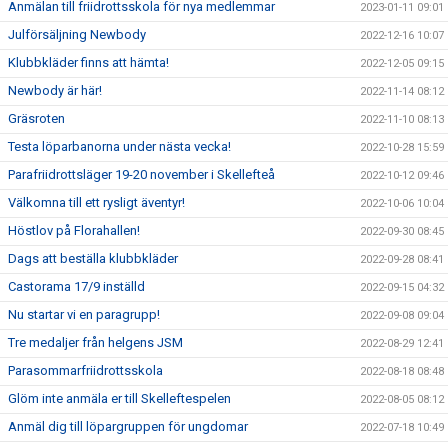
Anmälan till friidrottsskola för nya medlemmar
2023-01-11 09:01
Julförsäljning Newbody
2022-12-16 10:07
Klubbkläder finns att hämta!
2022-12-05 09:15
Newbody är här!
2022-11-14 08:12
Gräsroten
2022-11-10 08:13
Testa löparbanorna under nästa vecka!
2022-10-28 15:59
Parafriidrottsläger 19-20 november i Skellefteå
2022-10-12 09:46
Välkomna till ett rysligt äventyr!
2022-10-06 10:04
Höstlov på Florahallen!
2022-09-30 08:45
Dags att beställa klubbkläder
2022-09-28 08:41
Castorama 17/9 inställd
2022-09-15 04:32
Nu startar vi en paragrupp!
2022-09-08 09:04
Tre medaljer från helgens JSM
2022-08-29 12:41
Parasommarfriidrottsskola
2022-08-18 08:48
Glöm inte anmäla er till Skelleftespelen
2022-08-05 08:12
Anmäl dig till löpargruppen för ungdomar
2022-07-18 10:49