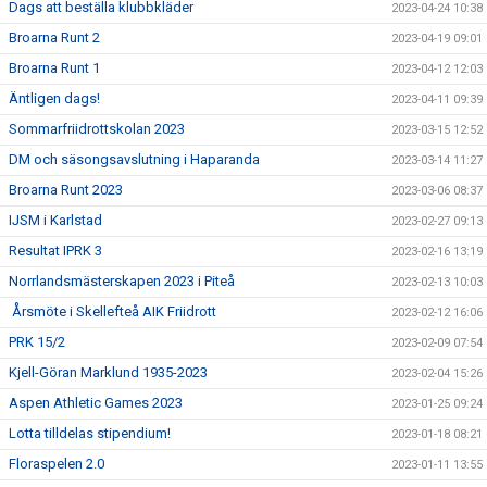
Dags att beställa klubbkläder
2023-04-24 10:38
Broarna Runt 2
2023-04-19 09:01
Broarna Runt 1
2023-04-12 12:03
Äntligen dags!
2023-04-11 09:39
Sommarfriidrottskolan 2023
2023-03-15 12:52
DM och säsongsavslutning i Haparanda
2023-03-14 11:27
Broarna Runt 2023
2023-03-06 08:37
IJSM i Karlstad
2023-02-27 09:13
Resultat IPRK 3
2023-02-16 13:19
Norrlandsmästerskapen 2023 i Piteå
2023-02-13 10:03
Årsmöte i Skellefteå AIK Friidrott
2023-02-12 16:06
PRK 15/2
2023-02-09 07:54
Kjell-Göran Marklund 1935-2023
2023-02-04 15:26
Aspen Athletic Games 2023
2023-01-25 09:24
Lotta tilldelas stipendium!
2023-01-18 08:21
Floraspelen 2.0
2023-01-11 13:55