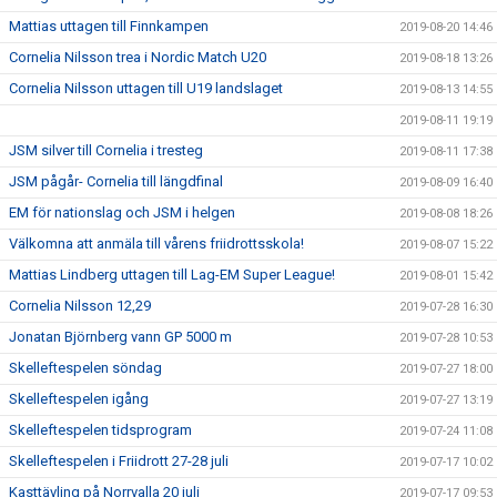
Mattias uttagen till Finnkampen
2019-08-20 14:46
Cornelia Nilsson trea i Nordic Match U20
2019-08-18 13:26
Cornelia Nilsson uttagen till U19 landslaget
2019-08-13 14:55
2019-08-11 19:19
JSM silver till Cornelia i tresteg
2019-08-11 17:38
JSM pågår- Cornelia till längdfinal
2019-08-09 16:40
EM för nationslag och JSM i helgen
2019-08-08 18:26
Välkomna att anmäla till vårens friidrottsskola!
2019-08-07 15:22
Mattias Lindberg uttagen till Lag-EM Super League!
2019-08-01 15:42
Cornelia Nilsson 12,29
2019-07-28 16:30
Jonatan Björnberg vann GP 5000 m
2019-07-28 10:53
Skelleftespelen söndag
2019-07-27 18:00
Skelleftespelen igång
2019-07-27 13:19
Skelleftespelen tidsprogram
2019-07-24 11:08
Skelleftespelen i Friidrott 27-28 juli
2019-07-17 10:02
Kasttävling på Norrvalla 20 juli
2019-07-17 09:53