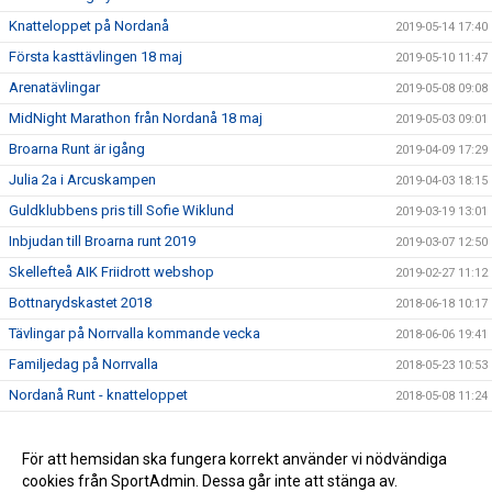
Knatteloppet på Nordanå
2019-05-14 17:40
Första kasttävlingen 18 maj
2019-05-10 11:47
Arenatävlingar
2019-05-08 09:08
MidNight Marathon från Nordanå 18 maj
2019-05-03 09:01
Broarna Runt är igång
2019-04-09 17:29
Julia 2a i Arcuskampen
2019-04-03 18:15
Guldklubbens pris till Sofie Wiklund
2019-03-19 13:01
Inbjudan till Broarna runt 2019
2019-03-07 12:50
Skellefteå AIK Friidrott webshop
2019-02-27 11:12
Bottnarydskastet 2018
2018-06-18 10:17
Tävlingar på Norrvalla kommande vecka
2018-06-06 19:41
Familjedag på Norrvalla
2018-05-23 10:53
Nordanå Runt - knatteloppet
2018-05-08 11:24
Midnight Marathon 2018
2018-04-18 09:09
Nybörjarträning i vår
För att hemsidan ska fungera korrekt använder vi nödvändiga
2018-02-19 12:00
cookies från SportAdmin. Dessa går inte att stänga av.
Årsmöte för SAIK Friidrott
2018-01-25 16:47