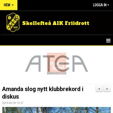
HEM
LOGGA IN
Skellefteå AIK Friidrott
START
NYHETER
FÖRENINGEN
TÄVLINGSRESULTAT
Amanda slog nytt klubbrekord i
<
>
DOKUMENT
diskus
2019-05-18 13:27
GULDLOPPET