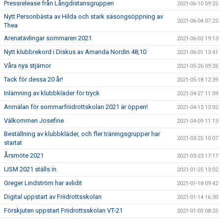
Pressrelease från Långdistansgruppen
2021-06-10 09:25
Nytt Personbästa av Hilda och stark säsongsöppning av
2021-06-04 07:22
Thea
Arenatävlingar sommaren 2021
2021-06-02 19:13
Nytt klubbrekord i Diskus av Amanda Nordin 48,10
2021-06-01 13:41
Våra nya stjärnor
2021-05-26 09:26
Tack för dessa 20 år!
2021-05-18 12:39
Inlämning av klubbkläder för tryck
2021-04-27 11:09
Anmälan för sommarfriidrottskolan 2021 är öppen!
2021-04-13 13:02
Välkommen Josefine
2021-04-09 11:13
Beställning av klubbkläder, och fler träningsgrupper har
2021-03-25 10:07
startat
Årsmöte 2021
2021-03-23 17:17
IJSM 2021 ställs in
2021-01-25 13:02
Greger Lindström har avlidit
2021-01-18 09:42
Digital uppstart av Friidrottsskolan
2021-01-14 16:30
Förskjuten uppstart Friidrottsskolan VT-21
2021-01-05 08:25