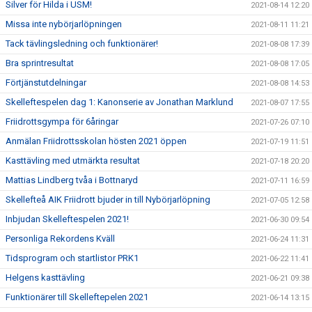
Silver för Hilda i USM!
2021-08-14 12:20
Missa inte nybörjarlöpningen
2021-08-11 11:21
Tack tävlingsledning och funktionärer!
2021-08-08 17:39
Bra sprintresultat
2021-08-08 17:05
Förtjänstutdelningar
2021-08-08 14:53
Skelleftespelen dag 1: Kanonserie av Jonathan Marklund
2021-08-07 17:55
Friidrottsgympa för 6åringar
2021-07-26 07:10
Anmälan Friidrottsskolan hösten 2021 öppen
2021-07-19 11:51
Kasttävling med utmärkta resultat
2021-07-18 20:20
Mattias Lindberg tvåa i Bottnaryd
2021-07-11 16:59
Skellefteå AIK Friidrott bjuder in till Nybörjarlöpning
2021-07-05 12:58
Inbjudan Skelleftespelen 2021!
2021-06-30 09:54
Personliga Rekordens Kväll
2021-06-24 11:31
Tidsprogram och startlistor PRK1
2021-06-22 11:41
Helgens kasttävling
2021-06-21 09:38
Funktionärer till Skelleftepelen 2021
2021-06-14 13:15