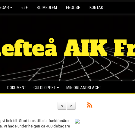
INGAR
65+
BLI MEDLEM
ENGLISH
KONTAKT
lefteå AIK Fr
DOKUMENT
GULDLOPPET
MINIORLANDSLAGET
<
>
fick till. Stort tack till alla funktionärer
lta. Vi hade under helgen ca 400 deltagare