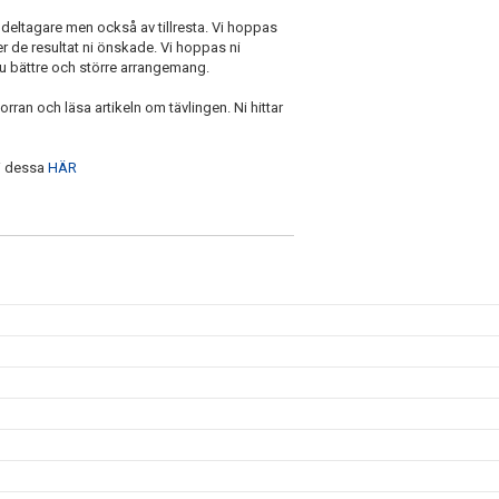
 deltagare men också av tillresta. Vi hoppas
 er de resultat ni önskade. Vi hoppas ni
nu bättre och större arrangemang.
norran och läsa artikeln om tävlingen. Ni hittar
ni dessa
HÄR