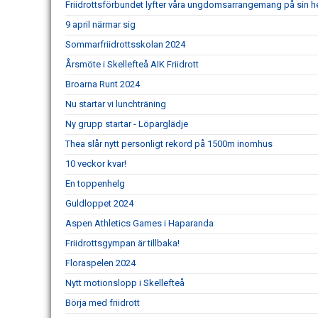
Friidrottsförbundet lyfter våra ungdomsarrangemang på sin 
9 april närmar sig
Sommarfriidrottsskolan 2024
Årsmöte i Skellefteå AIK Friidrott
Broarna Runt 2024
Nu startar vi lunchträning
Ny grupp startar - Löparglädje
Thea slår nytt personligt rekord på 1500m inomhus
10 veckor kvar!
En toppenhelg
Guldloppet 2024
Aspen Athletics Games i Haparanda
Friidrottsgympan är tillbaka!
Floraspelen 2024
Nytt motionslopp i Skellefteå
Börja med friidrott