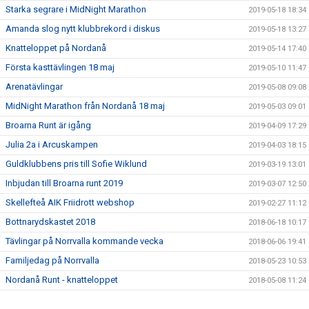
Starka segrare i MidNight Marathon
2019-05-18 18:34
Amanda slog nytt klubbrekord i diskus
2019-05-18 13:27
Knatteloppet på Nordanå
2019-05-14 17:40
Första kasttävlingen 18 maj
2019-05-10 11:47
Arenatävlingar
2019-05-08 09:08
MidNight Marathon från Nordanå 18 maj
2019-05-03 09:01
Broarna Runt är igång
2019-04-09 17:29
Julia 2a i Arcuskampen
2019-04-03 18:15
Guldklubbens pris till Sofie Wiklund
2019-03-19 13:01
Inbjudan till Broarna runt 2019
2019-03-07 12:50
Skellefteå AIK Friidrott webshop
2019-02-27 11:12
Bottnarydskastet 2018
2018-06-18 10:17
Tävlingar på Norrvalla kommande vecka
2018-06-06 19:41
Familjedag på Norrvalla
2018-05-23 10:53
Nordanå Runt - knatteloppet
2018-05-08 11:24
Midnight Marathon 2018
2018-04-18 09:09