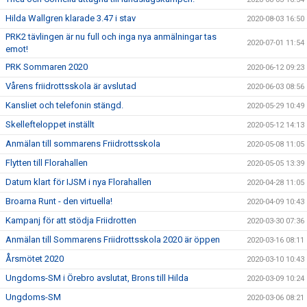
Hilda Wallgren klarade 3.47 i stav
2020-08-03 16:50
PRK2 tävlingen är nu full och inga nya anmälningar tas
2020-07-01 11:54
emot!
PRK Sommaren 2020
2020-06-12 09:23
Vårens friidrottsskola är avslutad
2020-06-03 08:56
Kansliet och telefonin stängd.
2020-05-29 10:49
Skellefteloppet inställt
2020-05-12 14:13
Anmälan till sommarens Friidrottsskola
2020-05-08 11:05
Flytten till Florahallen
2020-05-05 13:39
Datum klart för IJSM i nya Florahallen
2020-04-28 11:05
Broarna Runt - den virtuella!
2020-04-09 10:43
Kampanj för att stödja Friidrotten
2020-03-30 07:36
Anmälan till Sommarens Friidrottsskola 2020 är öppen
2020-03-16 08:11
Årsmötet 2020
2020-03-10 10:43
Ungdoms-SM i Örebro avslutat, Brons till Hilda
2020-03-09 10:24
Ungdoms-SM
2020-03-06 08:21