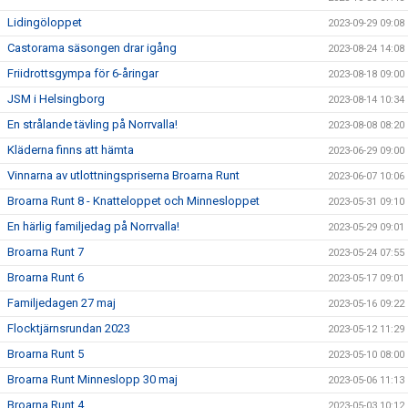
Lidingöloppet
2023-09-29 09:08
Castorama säsongen drar igång
2023-08-24 14:08
Friidrottsgympa för 6-åringar
2023-08-18 09:00
JSM i Helsingborg
2023-08-14 10:34
En strålande tävling på Norrvalla!
2023-08-08 08:20
Kläderna finns att hämta
2023-06-29 09:00
Vinnarna av utlottningspriserna Broarna Runt
2023-06-07 10:06
Broarna Runt 8 - Knatteloppet och Minnesloppet
2023-05-31 09:10
En härlig familjedag på Norrvalla!
2023-05-29 09:01
Broarna Runt 7
2023-05-24 07:55
Broarna Runt 6
2023-05-17 09:01
Familjedagen 27 maj
2023-05-16 09:22
Flocktjärnsrundan 2023
2023-05-12 11:29
Broarna Runt 5
2023-05-10 08:00
Broarna Runt Minneslopp 30 maj
2023-05-06 11:13
Broarna Runt 4
2023-05-03 10:12