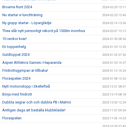
Broarna Runt 2024
2024-02-29 13:11
Nu startar vi lunchträning
2024-02-23 13:46
Ny grupp startar - Löparglädje
2024-02-14 13:56
Thea slår nytt personligt rekord på 1500m inomhus
2024-02-07 13:12
10 veckor kvar!
2024-01-30 08:56
En toppenhelg
2024-01-29 13:32
Guldloppet 2024
2024-01-25 07:56
Aspen Athletics Games i Haparanda
2024-01-23 14:37
Friidrottsgympan är tillbaka!
2024-01-12 10:24
Floraspelen 2024
2024-01-08 15:53
Nytt motionslopp i Skellefteå
2023-12-21 08:01
Börja med friidrott
2023-12-19 08:18
Dubbla segrar och och dubbla PB i Malmö
2023-12-05 12:24
Äntligen dags att beställa klubbkläder!
2023-11-07 09:54
Floraspelen
2023-11-06 14:53
2023-10-30 07:45