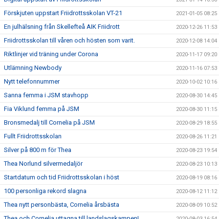
Förskjuten uppstart Friidrottsskolan VT-21
2021-01-05 08:25
En julhälsning från Skellefteå AIK Friidrott
2020-12-26 11:53
Friidrottsskolan till våren och hösten som varit.
2020-12-08 14:04
Riktlinjer vid träning under Corona
2020-11-17 09:20
Utlämning Newbody
2020-11-16 07:53
Nytt telefonnummer
2020-10-02 10:16
Sanna femma i JSM stavhopp
2020-08-30 14:45
Fia Viklund femma på JSM
2020-08-30 11:15
Bronsmedalj till Cornelia på JSM
2020-08-29 18:55
Fullt Friidrottsskolan
2020-08-26 11:21
Silver på 800 m för Thea
2020-08-23 19:54
Thea Norlund silvermedaljör
2020-08-23 10:13
Startdatum och tid Friidrottsskolan i höst
2020-08-19 08:16
100 personliga rekord slagna
2020-08-12 11:12
Thea nytt personbästa, Cornelia årsbästa
2020-08-09 10:52
Thea och Cornelia uttagna till landslagskampen!
2020-08-03 16:54