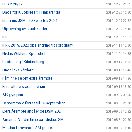
PRK 2 28/12
2019-12-26 20:51
Dags för Klubbresa till Haparanda
2019-12-20 15:30
Inomhus JSM till Skellefteå 2021
2019-12-09 22:32
Utprovning av klubbkläder
2019-12-05 14:46
IPRK 1
2019-12-03 19:57
IPRK 2019/2020 obs ändring tidsprogram!
2019-11-19 12:30
Niklas Wiklund Sportchef
2019-11-01 14:38
Löpträning i Kristineberg
2019-09-19 15:52
Unga lokalvårdare!
2019-09-18 17:46
Påminnelse om extra årsmöte
2019-09-18 14:26
Friidrottare städar arenan
2019-09-15 18:50
AIK gympan
2019-09-09 09:50
Castorama 2 flyttas till 15 september
2019-09-06 20:00
Extra Årsmöte angående IJSM 2021
2019-09-03 12:22
Amanda Nordin fin sexa i diskus SM
2019-08-31 20:50
Mattias försvarade SM-guldet
2019-08-30 18:40