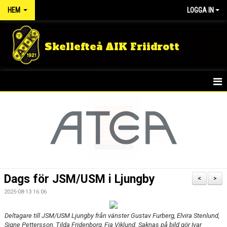
HEM
LOGGA IN
Skellefteå AIK Friidrott
START
NYHETER
FÖRENINGEN
TÄVLINGSRESULTAT
Dags för JSM/USM i Ljungby
<
>
DOKUMENT
2025-08-13 16:06
GULDLOPPET
Deltagare till JSM/USM Ljungby från vänster Gustav Furberg, Elvira Stenlund,
Signe Pettersson, Tilda Fridenborg, Fia Viklund. Saknas på bild gör Ivar