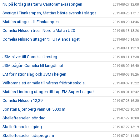
Nu på lördag startar vi Castorama-säsongen
2019-08-27 12:08
Sverige i Finnkampen, Mattias bäste svensk i slägga
2019-08-25 17:17
Mattias uttagen till Finnkampen
2019-08-20 14:46
Cornelia Nilsson trea i Nordic Match U20
2019-08-18 13:26
Cornelia Nilsson uttagen till U19 landslaget
2019-08-13 14:55
2019-08-11 19:19
JSM silver till Cornelia i tresteg
2019-08-11 17:38
JSM pågår- Cornelia till längdfinal
2019-08-09 16:40
EM för nationslag och JSM i helgen
2019-08-08 18:26
Välkomna att anmäla till vårens friidrottsskola!
2019-08-07 15:22
Mattias Lindberg uttagen till Lag-EM Super League!
2019-08-01 15:42
Cornelia Nilsson 12,29
2019-07-28 16:30
Jonatan Björnberg vann GP 5000 m
2019-07-28 10:53
Skelleftespelen söndag
2019-07-27 18:00
Skelleftespelen igång
2019-07-27 13:19
Skelleftespelen tidsprogram
2019-07-24 11:08