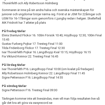
Thonérfelth och Ally Robertsson Holmberg
MINIORLANDSLAGET
Sommaren är inne på sin andra halva och svenska mästerskapen för
juniorer och ungdomar börjar närma sig. Först ut är JSM för 22åringar och
USM för 16-17åringar som genomförs i Ljungby redan i helgen. Skellefteå
AIK Friidrott har 7 atleter på plats
På fredag tävlar
Elvira Stenlund Flickor 16. 100m Försök 10:40, Höjdhopp 12:30, 100m Final
15:45
Gustav Furberg Pojkar 17. Tresteg Final 11:00
Tilda Fridenborg Flickor 17. Tresteg Final 12:30
Ivar Thonérfelth Pojkar 16. Längdhopp Kval 13:15, Höjdhopp 16:15
Fia Viklund Kvinnor 22. Tresteg Final 16:45
På lördag tävlar
Ivar Thonérfelth P16. Längdhopp Final 10:00 (om kvalat på fredagen)
Ally Robertsson Holmberg Kvinnor 22. Längdhopp Final 11:45
Signe Pettersson F16. Längdhopp Final 14:55
På söndag tävlar
Signe Pettersson F16. Tresteg Final 09:30
Tävlingen kommer inte att livesändas, men vill man följa resultaten live så
går det bra att göra via easyrecord.se