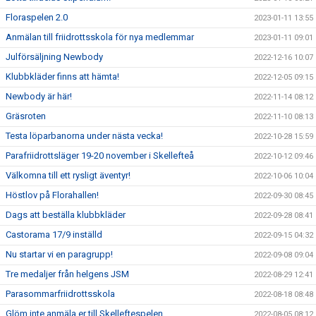
Floraspelen 2.0
2023-01-11 13:55
Anmälan till friidrottsskola för nya medlemmar
2023-01-11 09:01
Julförsäljning Newbody
2022-12-16 10:07
Klubbkläder finns att hämta!
2022-12-05 09:15
Newbody är här!
2022-11-14 08:12
Gräsroten
2022-11-10 08:13
Testa löparbanorna under nästa vecka!
2022-10-28 15:59
Parafriidrottsläger 19-20 november i Skellefteå
2022-10-12 09:46
Välkomna till ett rysligt äventyr!
2022-10-06 10:04
Höstlov på Florahallen!
2022-09-30 08:45
Dags att beställa klubbkläder
2022-09-28 08:41
Castorama 17/9 inställd
2022-09-15 04:32
Nu startar vi en paragrupp!
2022-09-08 09:04
Tre medaljer från helgens JSM
2022-08-29 12:41
Parasommarfriidrottsskola
2022-08-18 08:48
Glöm inte anmäla er till Skelleftespelen
2022-08-05 08:12