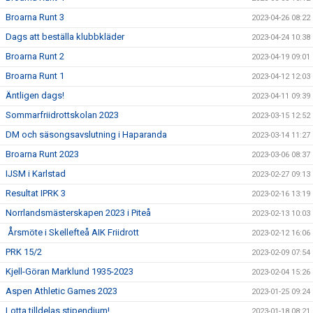
Broarna Runt 3
2023-04-26 08:22
Dags att beställa klubbkläder
2023-04-24 10:38
Broarna Runt 2
2023-04-19 09:01
Broarna Runt 1
2023-04-12 12:03
Äntligen dags!
2023-04-11 09:39
Sommarfriidrottskolan 2023
2023-03-15 12:52
DM och säsongsavslutning i Haparanda
2023-03-14 11:27
Broarna Runt 2023
2023-03-06 08:37
IJSM i Karlstad
2023-02-27 09:13
Resultat IPRK 3
2023-02-16 13:19
Norrlandsmästerskapen 2023 i Piteå
2023-02-13 10:03
Årsmöte i Skellefteå AIK Friidrott
2023-02-12 16:06
PRK 15/2
2023-02-09 07:54
Kjell-Göran Marklund 1935-2023
2023-02-04 15:26
Aspen Athletic Games 2023
2023-01-25 09:24
Lotta tilldelas stipendium!
2023-01-18 08:21