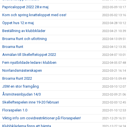
Papricaloppet 2022 28:e maj
2022-05-09 10:17
Kom och spring knatteloppet med oss!
2022-05-02 13:16
Öppet hus 12:e maj
2022-04-28 10:12
Beställning av klubbkläder
2022-04-21 10:39
Broarna Runt och utlottning
2022-04-13 09:51
Broarna Runt
2022-04-12 13:35
Anmälan till Skellefteloppet 2022
2022-04-07 10:01
Fem nyutbildade ledare i klubben
2022-04-05 07:48
Norrlandsmästerskapen
2022-03-21 16:14
Broarna Runt 2022
2022-03-15 09:49
JSM en stor framgång
2022-03-10 12:07
Årsmötesinbjudan 14/3
2022-02-09 21:06
Skelleftespelen inne 19-20 februari
2022-02-03 12:45
Floraspelen 1.0
2022-01-10 12:53
Viktig info om covidrestriktioner på Floraspelen!
2021-12-29 16:51
Klubbkläderna finns att hämta
2021-12-27 14:24