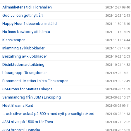
Allmänhetens tid i Florahallen
2021-12-27 09:40
God Jul och gott nytt år!
2021-12-23 12:43
Happy Hour 1 december inställd
2021-11-30 13:10
Nu finns Newbody att hämta
2021-11-17 18:59
Klasskampen
2021-11-17 14:44
Inlämning av klubbkläder
2021-11-09 14:00
Beställning av klubbkläder
2021-10-22 12:03
Distriktsdomarutbildning
2021-10-21 14:32
Löpargrupp för ungdomar
2021-09-22 18:51
Blommor till Mattias i sista Finnkampen
2021-09-05 17:49
SM-Brons för Mattias i slägga
2021-08-28 11:53
Sammandrag från JSM i Linköping
2021-08-25 10:37
Höst Broarna Runt
2021-08-24 09:11
... och silver också på 800m med nytt personligt rekord
2021-08-22 14:43
JSM silver på 1500 m för Thea...
2021-08-21 12:52
JSM brons till Cornelia
2021-08-20 16:03