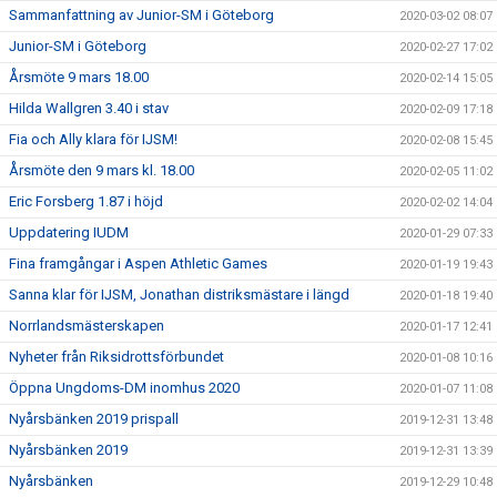
Sammanfattning av Junior-SM i Göteborg
2020-03-02 08:07
Junior-SM i Göteborg
2020-02-27 17:02
Årsmöte 9 mars 18.00
2020-02-14 15:05
Hilda Wallgren 3.40 i stav
2020-02-09 17:18
Fia och Ally klara för IJSM!
2020-02-08 15:45
Årsmöte den 9 mars kl. 18.00
2020-02-05 11:02
Eric Forsberg 1.87 i höjd
2020-02-02 14:04
Uppdatering IUDM
2020-01-29 07:33
Fina framgångar i Aspen Athletic Games
2020-01-19 19:43
Sanna klar för IJSM, Jonathan distriksmästare i längd
2020-01-18 19:40
Norrlandsmästerskapen
2020-01-17 12:41
Nyheter från Riksidrottsförbundet
2020-01-08 10:16
Öppna Ungdoms-DM inomhus 2020
2020-01-07 11:08
Nyårsbänken 2019 prispall
2019-12-31 13:48
Nyårsbänken 2019
2019-12-31 13:39
Nyårsbänken
2019-12-29 10:48