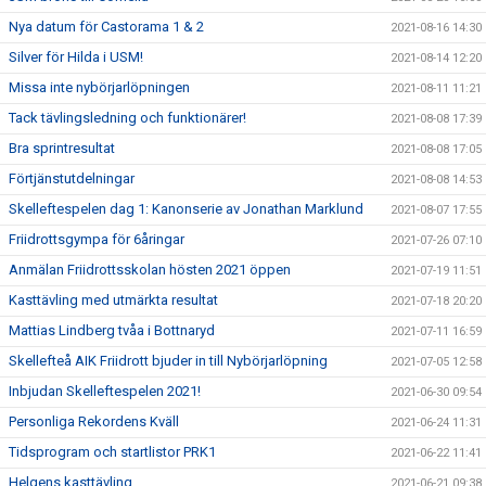
Nya datum för Castorama 1 & 2
2021-08-16 14:30
Silver för Hilda i USM!
2021-08-14 12:20
Missa inte nybörjarlöpningen
2021-08-11 11:21
Tack tävlingsledning och funktionärer!
2021-08-08 17:39
Bra sprintresultat
2021-08-08 17:05
Förtjänstutdelningar
2021-08-08 14:53
Skelleftespelen dag 1: Kanonserie av Jonathan Marklund
2021-08-07 17:55
Friidrottsgympa för 6åringar
2021-07-26 07:10
Anmälan Friidrottsskolan hösten 2021 öppen
2021-07-19 11:51
Kasttävling med utmärkta resultat
2021-07-18 20:20
Mattias Lindberg tvåa i Bottnaryd
2021-07-11 16:59
Skellefteå AIK Friidrott bjuder in till Nybörjarlöpning
2021-07-05 12:58
Inbjudan Skelleftespelen 2021!
2021-06-30 09:54
Personliga Rekordens Kväll
2021-06-24 11:31
Tidsprogram och startlistor PRK1
2021-06-22 11:41
Helgens kasttävling
2021-06-21 09:38