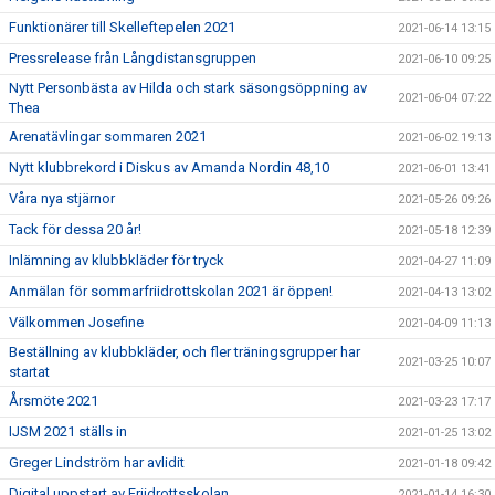
Funktionärer till Skelleftepelen 2021
2021-06-14 13:15
Pressrelease från Långdistansgruppen
2021-06-10 09:25
Nytt Personbästa av Hilda och stark säsongsöppning av
2021-06-04 07:22
Thea
Arenatävlingar sommaren 2021
2021-06-02 19:13
Nytt klubbrekord i Diskus av Amanda Nordin 48,10
2021-06-01 13:41
Våra nya stjärnor
2021-05-26 09:26
Tack för dessa 20 år!
2021-05-18 12:39
Inlämning av klubbkläder för tryck
2021-04-27 11:09
Anmälan för sommarfriidrottskolan 2021 är öppen!
2021-04-13 13:02
Välkommen Josefine
2021-04-09 11:13
Beställning av klubbkläder, och fler träningsgrupper har
2021-03-25 10:07
startat
Årsmöte 2021
2021-03-23 17:17
IJSM 2021 ställs in
2021-01-25 13:02
Greger Lindström har avlidit
2021-01-18 09:42
Digital uppstart av Friidrottsskolan
2021-01-14 16:30