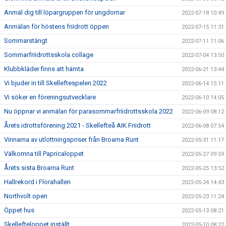
Anmäl dig till löpargruppen för ungdomar
2022-07-18 10:49
Anmälan för höstens friidrott öppen
2022-07-15 11:31
Sommarstängt
2022-07-11 11:06
Sommarfriidrottsskola collage
2022-07-04 13:50
Klubbkläder finns att hämta
2022-06-21 13:44
Vi bjuder in till Skelleftespelen 2022
2022-06-14 15:11
Vi söker en föreningsutvecklare
2022-06-10 14:05
Nu öppnar vi anmälan för parasommarfriidrottsskola 2022
2022-06-09 08:12
Årets idrottsförening 2021 - Skellefteå AIK Friidrott
2022-06-08 07:54
Vinnarna av utlottningspriser från Broarna Runt
2022-05-31 11:17
Välkomna till Papricaloppet
2022-05-27 09:59
Årets sista Broarna Runt
2022-05-25 13:52
Hallrekord i Florahallen
2022-05-24 14:43
Northvolt open
2022-05-23 11:24
Öppet hus
2022-05-13 08:21
Skellefteloppet inställt
2022-05-10 08:22