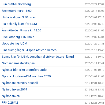
Junior-SM i Göteborg
2020-02-27 17:02
Årsmöte 9 mars 18.00
2020-02-14 15:05
Hilda Wallgren 3.40 i stav
2020-02-09 17:18
Fia och Ally klara för IJSM!
2020-02-08 15:45
Årsmöte den 9 mars kl. 18.00
2020-02-05 11:02
Eric Forsberg 1.87 i höjd
2020-02-02 14:04
Uppdatering IUDM
2020-01-29 07:33
Fina framgångar i Aspen Athletic Games
2020-01-19 19:43
Sanna klar för IJSM, Jonathan distriksmästare i längd
2020-01-18 19:40
Norrlandsmästerskapen
2020-01-17 12:41
Nyheter från Riksidrottsförbundet
2020-01-08 10:16
Öppna Ungdoms-DM inomhus 2020
2020-01-07 11:08
Nyårsbänken 2019 prispall
2019-12-31 13:48
Nyårsbänken 2019
2019-12-31 13:39
Nyårsbänken
2019-12-29 10:48
PRK 2 28/12
2019-12-26 20:51