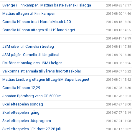
Sverige i Finnkampen, Mattias bäste svensk i slägga
2019-08-25 17:17
Mattias uttagen till Finnkampen
2019-08-20 14:46
Cornelia Nilsson trea i Nordic Match U20
2019-08-18 13:26
Cornelia Nilsson uttagen till U19 landslaget
2019-08-13 14:55
2019-08-11 19:19
JSM silver till Cornelia i tresteg
2019-08-11 17:38
JSM pågår- Cornelia till längdfinal
2019-08-09 16:40
EM för nationslag och JSM i helgen
2019-08-08 18:26
Välkomna att anmäla till vårens friidrottsskola!
2019-08-07 15:22
Mattias Lindberg uttagen till Lag-EM Super League!
2019-08-01 15:42
Cornelia Nilsson 12,29
2019-07-28 16:30
Jonatan Björnberg vann GP 5000 m
2019-07-28 10:53
Skelleftespelen söndag
2019-07-27 18:00
Skelleftespelen igång
2019-07-27 13:19
Skelleftespelen tidsprogram
2019-07-24 11:08
Skelleftespelen i Friidrott 27-28 juli
2019-07-17 10:02