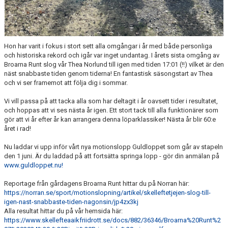
Hon har varit i fokus i stort sett alla omgångar i år med både personliga
och historiska rekord och igår var inget undantag. I årets sista omgång av
Broarna Runt slog vår Thea Norlund till igen med tiden 17:01 (!!) vilket är den
näst snabbaste tiden genom tiderna! En fantastisk säsongstart av Thea
och vi ser framemot att följa dig i sommar.
Vi vill passa på att tacka alla som har deltagit i år oavsett tider i resultatet,
och hoppas att vi ses nästa år igen. Ett stort tack till alla funktionärer som
gör att vi år efter år kan arrangera denna löparklassiker! Nästa år blir 60:e
året i rad!
Nu laddar vi upp inför vårt nya motionslopp Guldloppet som går av stapeln
den 1 juni. Är du laddad på att fortsätta springa lopp - gör din anmälan på
www.guldloppet.nu!
Reportage från gårdagens Broarna Runt hittar du på Norran här:
https://norran.se/sport/motionslopning/artikel/skelleftetjejen-slog-till-
igen-nast-snabbaste-tiden-nagonsin/jp4zx3kj
Alla resultat hittar du på vår hemsida här:
https://www.skellefteaaikfriidrott.se/docs/882/36346/Broarna%20Runt%2