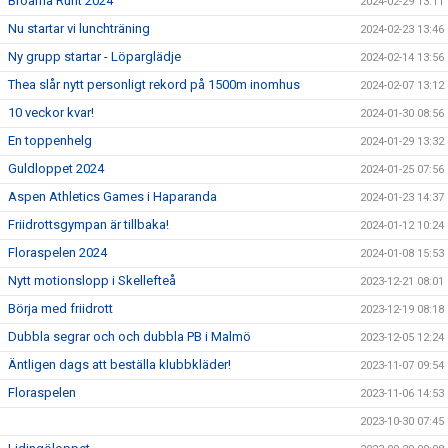
Broarna Runt 2024
2024-02-29 13:11
Nu startar vi lunchträning
2024-02-23 13:46
Ny grupp startar - Löparglädje
2024-02-14 13:56
Thea slår nytt personligt rekord på 1500m inomhus
2024-02-07 13:12
10 veckor kvar!
2024-01-30 08:56
En toppenhelg
2024-01-29 13:32
Guldloppet 2024
2024-01-25 07:56
Aspen Athletics Games i Haparanda
2024-01-23 14:37
Friidrottsgympan är tillbaka!
2024-01-12 10:24
Floraspelen 2024
2024-01-08 15:53
Nytt motionslopp i Skellefteå
2023-12-21 08:01
Börja med friidrott
2023-12-19 08:18
Dubbla segrar och och dubbla PB i Malmö
2023-12-05 12:24
Äntligen dags att beställa klubbkläder!
2023-11-07 09:54
Floraspelen
2023-11-06 14:53
2023-10-30 07:45