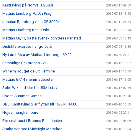
Kasttävling på Norrvalla 20 juli
2019-07-17 09:53
Mattias Lindberg 70,50 i Prag!!
2019-07-13 15:28
Jonatan Björnberg vann GP 3000 m
2019-07-11 21:34
Mattias Lindberg trea i Oslo
2019-07-05 19:14
Mattias 68,11, bäste svensk och trea i Karlstad
2019-07-03 17:43
Distriktsrekordet i längd 50 år
2019-07-03 16:56
Nytt årsbästa av Mattias Lindberg - 69.22
2019-06-30 21:51
Personliga Rekordens kväll
2019-06-19 10:57
Wilhelm Rouget de S:t Hermine
2019-06-17 16:19
Mattias 67,14 i hemmadebuten
2019-06-17 16:05
Sofie Wiklund klar för JSM i stav
2019-06-17 07:19
Boden Summer Games
2019-06-10 23:10
OBS! Kasttävling 2 är flyttad till 16/6 kl. 14.00
2019-06-10 16:39
Nöjda mångkampare
2019-06-02 20:11
Elin snabbast i Broarna Runt finalen
2019-05-22 08:09
Starka segrare i MidNight Marathon
2019-05-18 18:34