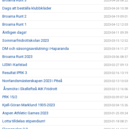
Broarna Runt 3
2023-04-26 08:22
Dags att beställa klubbkläder
2023-04-24 10:38
Broarna Runt 2
2023-04-19 09:01
Broarna Runt 1
2023-04-12 12:03
Äntligen dags!
2023-04-11 09:39
Sommarfriidrottskolan 2023
2023-03-15 12:52
DM och säsongsavslutning i Haparanda
2023-03-14 11:27
Broarna Runt 2023
2023-03-06 08:37
IJSM i Karlstad
2023-02-27 09:13
Resultat IPRK 3
2023-02-16 13:19
Norrlandsmästerskapen 2023 i Piteå
2023-02-13 10:03
Årsmöte i Skellefteå AIK Friidrott
2023-02-12 16:06
PRK 15/2
2023-02-09 07:54
Kjell-Göran Marklund 1935-2023
2023-02-04 15:26
Aspen Athletic Games 2023
2023-01-25 09:24
Lotta tilldelas stipendium!
2023-01-18 08:21