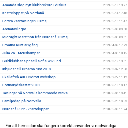
Amanda slog nytt klubbrekord i diskus
2019-05-18 13:27
Knatteloppet på Nordanå
2019-05-14 17:40
Första kasttävlingen 18 maj
2019-05-10 11:47
Arenatävlingar
2019-05-08 09:08
MidNight Marathon från Nordanå 18 maj
2019-05-03 09:01
Broarna Runt är igång
2019-04-09 17:29
Julia 2a i Arcuskampen
2019-04-03 18:15
Guldklubbens pris till Sofie Wiklund
2019-03-19 13:01
Inbjudan till Broarna runt 2019
2019-03-07 12:50
Skellefteå AIK Friidrott webshop
2019-02-27 11:12
Bottnarydskastet 2018
2018-06-18 10:17
Tävlingar på Norrvalla kommande vecka
2018-06-06 19:41
Familjedag på Norrvalla
2018-05-23 10:53
Nordanå Runt - knatteloppet
2018-05-08 11:24
Midnight Marathon 2018
2018-04-18 09:09
Nybörjarträning i vår
För att hemsidan ska fungera korrekt använder vi nödvändiga
2018-02-19 12:00