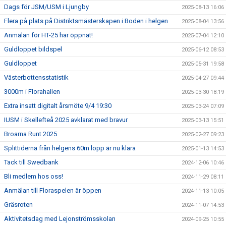
Dags för JSM/USM i Ljungby
2025-08-13 16:06
Flera på plats på Distriktsmästerskapen i Boden i helgen
2025-08-04 13:56
Anmälan för HT-25 har öppnat!
2025-07-04 12:10
Guldloppet bildspel
2025-06-12 08:53
Guldloppet
2025-05-31 19:58
Västerbottensstatistik
2025-04-27 09:44
3000m i Florahallen
2025-03-30 18:19
Extra insatt digitalt årsmöte 9/4 19:30
2025-03-24 07:09
IUSM i Skellefteå 2025 avklarat med bravur
2025-03-13 15:51
Broarna Runt 2025
2025-02-27 09:23
Splittiderna från helgens 60m lopp är nu klara
2025-01-13 14:53
Tack till Swedbank
2024-12-06 10:46
Bli medlem hos oss!
2024-11-29 08:11
Anmälan till Floraspelen är öppen
2024-11-13 10:05
Gräsroten
2024-11-07 14:53
Aktivitetsdag med Lejonströmsskolan
2024-09-25 10:55