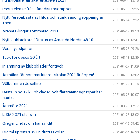
Funktionärer till Skelleftepelen 2021
2021-06-14 13:15
Pressrelease från Långdistansgruppen
2021-06-10 09:25
Nytt Personbästa av Hilda och stark säsongsöppning av
2021-06-04 07:22
Thea
Arenatävlingar sommaren 2021
2021-06-02 19:13
Nytt klubbrekord i Diskus av Amanda Nordin 48,10
2021-06-01 13:41
Våra nya stjärnor
2021-05-26 09:26
Tack för dessa 20 år!
2021-05-18 12:39
Inlämning av klubbkläder för tryck
2021-04-27 11:09
Anmälan för sommarfriidrottskolan 2021 är öppen!
2021-04-13 13:02
Välkommen Josefine
2021-04-09 11:13
Beställning av klubbkläder, och fler träningsgrupper har
2021-03-25 10:07
startat
Årsmöte 2021
2021-03-23 17:17
IJSM 2021 ställs in
2021-01-25 13:02
Greger Lindström har avlidit
2021-01-18 09:42
Digital uppstart av Friidrottsskolan
2021-01-14 16:30