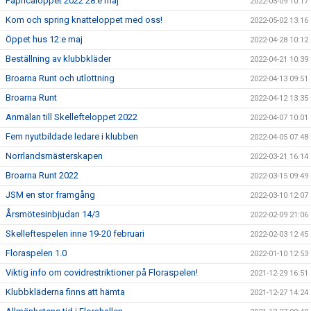
Papricaloppet 2022 28:e maj
2022-05-09 10:17
Kom och spring knatteloppet med oss!
2022-05-02 13:16
Öppet hus 12:e maj
2022-04-28 10:12
Beställning av klubbkläder
2022-04-21 10:39
Broarna Runt och utlottning
2022-04-13 09:51
Broarna Runt
2022-04-12 13:35
Anmälan till Skellefteloppet 2022
2022-04-07 10:01
Fem nyutbildade ledare i klubben
2022-04-05 07:48
Norrlandsmästerskapen
2022-03-21 16:14
Broarna Runt 2022
2022-03-15 09:49
JSM en stor framgång
2022-03-10 12:07
Årsmötesinbjudan 14/3
2022-02-09 21:06
Skelleftespelen inne 19-20 februari
2022-02-03 12:45
Floraspelen 1.0
2022-01-10 12:53
Viktig info om covidrestriktioner på Floraspelen!
2021-12-29 16:51
Klubbkläderna finns att hämta
2021-12-27 14:24