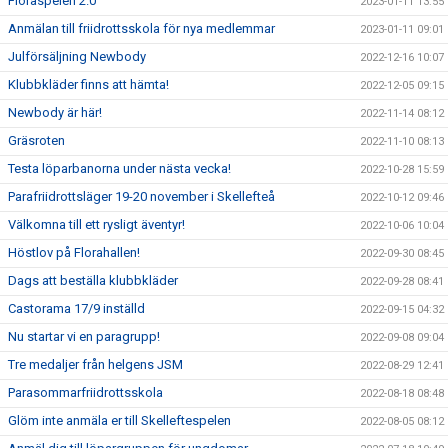
Floraspelen 2.0
2023-01-11 13:55
Anmälan till friidrottsskola för nya medlemmar
2023-01-11 09:01
Julförsäljning Newbody
2022-12-16 10:07
Klubbkläder finns att hämta!
2022-12-05 09:15
Newbody är här!
2022-11-14 08:12
Gräsroten
2022-11-10 08:13
Testa löparbanorna under nästa vecka!
2022-10-28 15:59
Parafriidrottsläger 19-20 november i Skellefteå
2022-10-12 09:46
Välkomna till ett rysligt äventyr!
2022-10-06 10:04
Höstlov på Florahallen!
2022-09-30 08:45
Dags att beställa klubbkläder
2022-09-28 08:41
Castorama 17/9 inställd
2022-09-15 04:32
Nu startar vi en paragrupp!
2022-09-08 09:04
Tre medaljer från helgens JSM
2022-08-29 12:41
Parasommarfriidrottsskola
2022-08-18 08:48
Glöm inte anmäla er till Skelleftespelen
2022-08-05 08:12