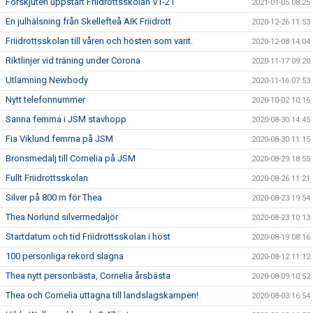
Förskjuten uppstart Friidrottsskolan VT-21
2021-01-05 08:25
En julhälsning från Skellefteå AIK Friidrott
2020-12-26 11:53
Friidrottsskolan till våren och hösten som varit.
2020-12-08 14:04
Riktlinjer vid träning under Corona
2020-11-17 09:20
Utlämning Newbody
2020-11-16 07:53
Nytt telefonnummer
2020-10-02 10:16
Sanna femma i JSM stavhopp
2020-08-30 14:45
Fia Viklund femma på JSM
2020-08-30 11:15
Bronsmedalj till Cornelia på JSM
2020-08-29 18:55
Fullt Friidrottsskolan
2020-08-26 11:21
Silver på 800 m för Thea
2020-08-23 19:54
Thea Norlund silvermedaljör
2020-08-23 10:13
Startdatum och tid Friidrottsskolan i höst
2020-08-19 08:16
100 personliga rekord slagna
2020-08-12 11:12
Thea nytt personbästa, Cornelia årsbästa
2020-08-09 10:52
Thea och Cornelia uttagna till landslagskampen!
2020-08-03 16:54