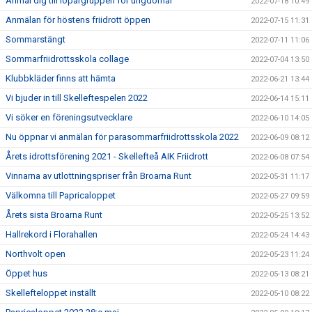
Anmäl dig till löpargruppen för ungdomar
2022-07-18 10:49
Anmälan för höstens friidrott öppen
2022-07-15 11:31
Sommarstängt
2022-07-11 11:06
Sommarfriidrottsskola collage
2022-07-04 13:50
Klubbkläder finns att hämta
2022-06-21 13:44
Vi bjuder in till Skelleftespelen 2022
2022-06-14 15:11
Vi söker en föreningsutvecklare
2022-06-10 14:05
Nu öppnar vi anmälan för parasommarfriidrottsskola 2022
2022-06-09 08:12
Årets idrottsförening 2021 - Skellefteå AIK Friidrott
2022-06-08 07:54
Vinnarna av utlottningspriser från Broarna Runt
2022-05-31 11:17
Välkomna till Papricaloppet
2022-05-27 09:59
Årets sista Broarna Runt
2022-05-25 13:52
Hallrekord i Florahallen
2022-05-24 14:43
Northvolt open
2022-05-23 11:24
Öppet hus
2022-05-13 08:21
Skellefteloppet inställt
2022-05-10 08:22