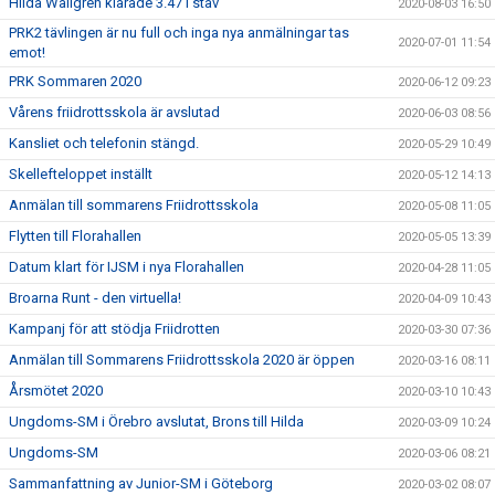
Hilda Wallgren klarade 3.47 i stav
2020-08-03 16:50
PRK2 tävlingen är nu full och inga nya anmälningar tas
2020-07-01 11:54
emot!
PRK Sommaren 2020
2020-06-12 09:23
Vårens friidrottsskola är avslutad
2020-06-03 08:56
Kansliet och telefonin stängd.
2020-05-29 10:49
Skellefteloppet inställt
2020-05-12 14:13
Anmälan till sommarens Friidrottsskola
2020-05-08 11:05
Flytten till Florahallen
2020-05-05 13:39
Datum klart för IJSM i nya Florahallen
2020-04-28 11:05
Broarna Runt - den virtuella!
2020-04-09 10:43
Kampanj för att stödja Friidrotten
2020-03-30 07:36
Anmälan till Sommarens Friidrottsskola 2020 är öppen
2020-03-16 08:11
Årsmötet 2020
2020-03-10 10:43
Ungdoms-SM i Örebro avslutat, Brons till Hilda
2020-03-09 10:24
Ungdoms-SM
2020-03-06 08:21
Sammanfattning av Junior-SM i Göteborg
2020-03-02 08:07