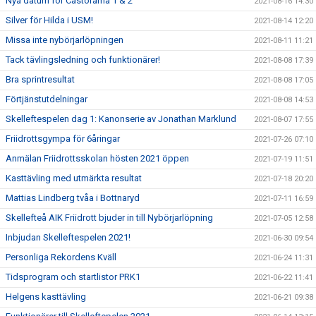
Nya datum för Castorama 1 & 2
2021-08-16 14:30
Silver för Hilda i USM!
2021-08-14 12:20
Missa inte nybörjarlöpningen
2021-08-11 11:21
Tack tävlingsledning och funktionärer!
2021-08-08 17:39
Bra sprintresultat
2021-08-08 17:05
Förtjänstutdelningar
2021-08-08 14:53
Skelleftespelen dag 1: Kanonserie av Jonathan Marklund
2021-08-07 17:55
Friidrottsgympa för 6åringar
2021-07-26 07:10
Anmälan Friidrottsskolan hösten 2021 öppen
2021-07-19 11:51
Kasttävling med utmärkta resultat
2021-07-18 20:20
Mattias Lindberg tvåa i Bottnaryd
2021-07-11 16:59
Skellefteå AIK Friidrott bjuder in till Nybörjarlöpning
2021-07-05 12:58
Inbjudan Skelleftespelen 2021!
2021-06-30 09:54
Personliga Rekordens Kväll
2021-06-24 11:31
Tidsprogram och startlistor PRK1
2021-06-22 11:41
Helgens kasttävling
2021-06-21 09:38