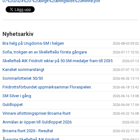
07%202024%20-%20Birgit%20Bringslids%20minne.pdf
Nyhetsarkiv
Bra helg på Ungdoms-SM i helgen
2026-08-03 09:02
Sofia, troligen en av Skellefteås första gångare
2026-07-17 10:55
Skellefteå AIK Friidrott siktar på 50 SM-medaljer fram till 2035
2026-07-13
Kansliet sommarstängt
2026-07-07 15:15
Sommarlotteriet 50/50
2026-06-26 13:19
Friidrottsförbundet uppmärksammar Floraspelen.
2026-06-18 13:42
SM Silver i gång
2026-06-16 13:08
Guldloppet
2026-06-04 17:04
Vinnare utlottningspriser Broarna Runt
2026-05-22 16:08
Anmälan är öppen till Guldloppet 2026
2026-05-22
Broarna Runt 2026 - Resultat
2026-03-22 17:35
Årsmöte Skellefteå AIK Friidrott
2026-03-12