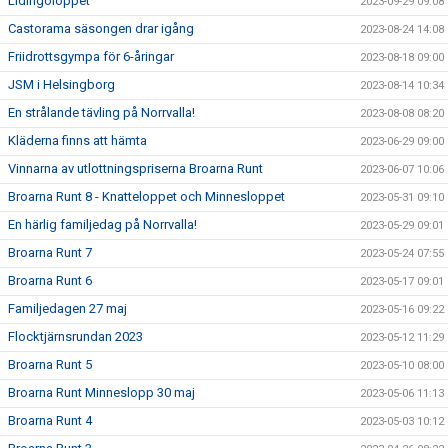
Lidingöloppet
2023-09-29 09:08
Castorama säsongen drar igång
2023-08-24 14:08
Friidrottsgympa för 6-åringar
2023-08-18 09:00
JSM i Helsingborg
2023-08-14 10:34
En strålande tävling på Norrvalla!
2023-08-08 08:20
Kläderna finns att hämta
2023-06-29 09:00
Vinnarna av utlottningspriserna Broarna Runt
2023-06-07 10:06
Broarna Runt 8 - Knatteloppet och Minnesloppet
2023-05-31 09:10
En härlig familjedag på Norrvalla!
2023-05-29 09:01
Broarna Runt 7
2023-05-24 07:55
Broarna Runt 6
2023-05-17 09:01
Familjedagen 27 maj
2023-05-16 09:22
Flocktjärnsrundan 2023
2023-05-12 11:29
Broarna Runt 5
2023-05-10 08:00
Broarna Runt Minneslopp 30 maj
2023-05-06 11:13
Broarna Runt 4
2023-05-03 10:12