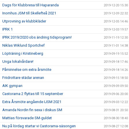
Dags för Klubbresa till Haparanda
2019-12-20 15:30
Inomhus JSM till Skellefteå 2021
2019-12-09 22:32
Utprovning av klubbkläder
2019-12-05 14:46
IPRK 1
2019-12-03 19:57
IPRK 2019/2020 obs ändring tidsprogram!
2019-11-19 12:30
Niklas Wiklund Sportchef
2019-11-01 14:38
Löpträning i Kristineberg
2019-09-19 15:52
Unga lokalvårdare!
2019-09-18 17:46
Påminnelse om extra årsmöte
2019-09-18 14:26
Friidrottare städar arenan
2019-09-15 18:50
AIK gympan
2019-09-09 09:50
Castorama 2 flyttas till 15 september
2019-09-06 20:00
Extra Årsmöte angående IJSM 2021
2019-09-03 12:22
Amanda Nordin fin sexa i diskus SM
2019-08-31 20:50
Mattias försvarade SM-guldet
2019-08-30 18:40
Nu på lördag startar vi Castorama-säsongen
2019-08-27 12:08