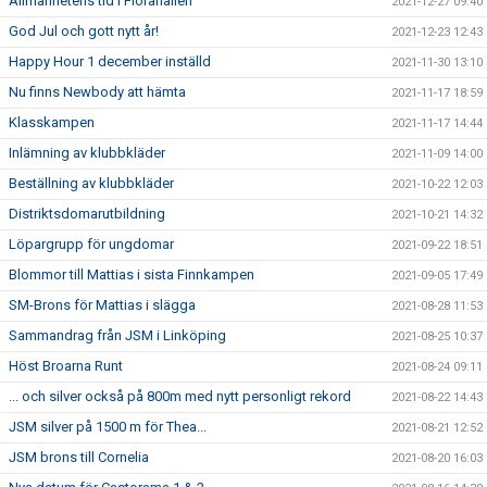
Allmänhetens tid i Florahallen
2021-12-27 09:40
God Jul och gott nytt år!
2021-12-23 12:43
Happy Hour 1 december inställd
2021-11-30 13:10
Nu finns Newbody att hämta
2021-11-17 18:59
Klasskampen
2021-11-17 14:44
Inlämning av klubbkläder
2021-11-09 14:00
Beställning av klubbkläder
2021-10-22 12:03
Distriktsdomarutbildning
2021-10-21 14:32
Löpargrupp för ungdomar
2021-09-22 18:51
Blommor till Mattias i sista Finnkampen
2021-09-05 17:49
SM-Brons för Mattias i slägga
2021-08-28 11:53
Sammandrag från JSM i Linköping
2021-08-25 10:37
Höst Broarna Runt
2021-08-24 09:11
... och silver också på 800m med nytt personligt rekord
2021-08-22 14:43
JSM silver på 1500 m för Thea...
2021-08-21 12:52
JSM brons till Cornelia
2021-08-20 16:03