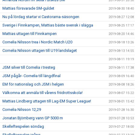
2019-08-31 20:50
Mattias försvarade SM-guldet
2019-08-30 18:40
Nu på lördag startar vi Castorama-säsongen
2019-08-27 12:08
Sverige i Finnkampen, Mattias bäste svensk i slägga
2019-08-25 17:17
Mattias uttagen till Finnkampen
2019-08-20 14:46
Cornelia Nilsson trea i Nordic Match U20
2019-08-18 13:26
Cornelia Nilsson uttagen till U19 landslaget
2019-08-13 14:55
2019-08-11 19:19
JSM silver till Cornelia i tresteg
2019-08-11 17:38
JSM pågår- Cornelia till längdfinal
2019-08-09 16:40
EM för nationslag och JSM i helgen
2019-08-08 18:26
Välkomna att anmäla till vårens friidrottsskola!
2019-08-07 15:22
Mattias Lindberg uttagen till Lag-EM Super League!
2019-08-01 15:42
Cornelia Nilsson 12,29
2019-07-28 16:30
Jonatan Björnberg vann GP 5000 m
2019-07-28 10:53
Skelleftespelen söndag
2019-07-27 18:00
Skelleftespelen igång