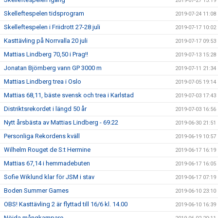
2019-07-27 13:19
Skelleftespelen tidsprogram
2019-07-24 11:08
Skelleftespelen i Friidrott 27-28 juli
2019-07-17 10:02
Kasttävling på Norrvalla 20 juli
2019-07-17 09:53
Mattias Lindberg 70,50 i Prag!!
2019-07-13 15:28
Jonatan Björnberg vann GP 3000 m
2019-07-11 21:34
Mattias Lindberg trea i Oslo
2019-07-05 19:14
Mattias 68,11, bäste svensk och trea i Karlstad
2019-07-03 17:43
Distriktsrekordet i längd 50 år
2019-07-03 16:56
Nytt årsbästa av Mattias Lindberg - 69.22
2019-06-30 21:51
Personliga Rekordens kväll
2019-06-19 10:57
Wilhelm Rouget de S:t Hermine
2019-06-17 16:19
Mattias 67,14 i hemmadebuten
2019-06-17 16:05
Sofie Wiklund klar för JSM i stav
2019-06-17 07:19
Boden Summer Games
2019-06-10 23:10
OBS! Kasttävling 2 är flyttad till 16/6 kl. 14.00
2019-06-10 16:39
Nöjda mångkampare