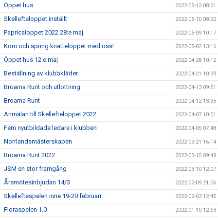
Öppet hus
2022-05-13 08:21
Skellefteloppet inställt
2022-05-10 08:22
Papricaloppet 2022 28:e maj
2022-05-09 10:17
Kom och spring knatteloppet med oss!
2022-05-02 13:16
Öppet hus 12:e maj
2022-04-28 10:12
Beställning av klubbkläder
2022-04-21 10:39
Broarna Runt och utlottning
2022-04-13 09:51
Broarna Runt
2022-04-12 13:35
Anmälan till Skellefteloppet 2022
2022-04-07 10:01
Fem nyutbildade ledare i klubben
2022-04-05 07:48
Norrlandsmästerskapen
2022-03-21 16:14
Broarna Runt 2022
2022-03-15 09:49
JSM en stor framgång
2022-03-10 12:07
Årsmötesinbjudan 14/3
2022-02-09 21:06
Skelleftespelen inne 19-20 februari
2022-02-03 12:45
Floraspelen 1.0
2022-01-10 12:53