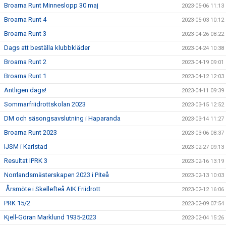
Broarna Runt Minneslopp 30 maj
2023-05-06 11:13
Broarna Runt 4
2023-05-03 10:12
Broarna Runt 3
2023-04-26 08:22
Dags att beställa klubbkläder
2023-04-24 10:38
Broarna Runt 2
2023-04-19 09:01
Broarna Runt 1
2023-04-12 12:03
Äntligen dags!
2023-04-11 09:39
Sommarfriidrottskolan 2023
2023-03-15 12:52
DM och säsongsavslutning i Haparanda
2023-03-14 11:27
Broarna Runt 2023
2023-03-06 08:37
IJSM i Karlstad
2023-02-27 09:13
Resultat IPRK 3
2023-02-16 13:19
Norrlandsmästerskapen 2023 i Piteå
2023-02-13 10:03
Årsmöte i Skellefteå AIK Friidrott
2023-02-12 16:06
PRK 15/2
2023-02-09 07:54
Kjell-Göran Marklund 1935-2023
2023-02-04 15:26