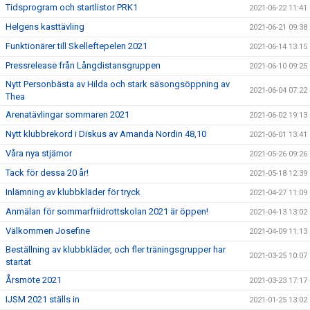
Tidsprogram och startlistor PRK1
2021-06-22 11:41
Helgens kasttävling
2021-06-21 09:38
Funktionärer till Skelleftepelen 2021
2021-06-14 13:15
Pressrelease från Långdistansgruppen
2021-06-10 09:25
Nytt Personbästa av Hilda och stark säsongsöppning av
2021-06-04 07:22
Thea
Arenatävlingar sommaren 2021
2021-06-02 19:13
Nytt klubbrekord i Diskus av Amanda Nordin 48,10
2021-06-01 13:41
Våra nya stjärnor
2021-05-26 09:26
Tack för dessa 20 år!
2021-05-18 12:39
Inlämning av klubbkläder för tryck
2021-04-27 11:09
Anmälan för sommarfriidrottskolan 2021 är öppen!
2021-04-13 13:02
Välkommen Josefine
2021-04-09 11:13
Beställning av klubbkläder, och fler träningsgrupper har
2021-03-25 10:07
startat
Årsmöte 2021
2021-03-23 17:17
IJSM 2021 ställs in
2021-01-25 13:02