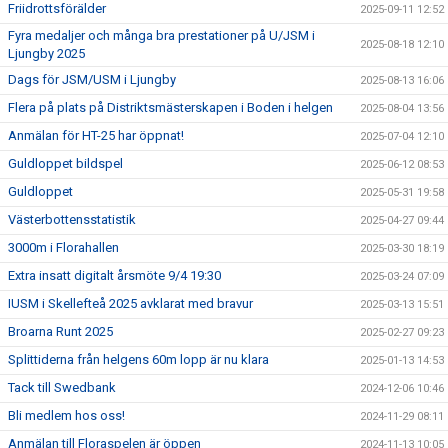
Friidrottsförälder
2025-09-11 12:52
Fyra medaljer och många bra prestationer på U/JSM i
2025-08-18 12:10
Ljungby 2025
Dags för JSM/USM i Ljungby
2025-08-13 16:06
Flera på plats på Distriktsmästerskapen i Boden i helgen
2025-08-04 13:56
Anmälan för HT-25 har öppnat!
2025-07-04 12:10
Guldloppet bildspel
2025-06-12 08:53
Guldloppet
2025-05-31 19:58
Västerbottensstatistik
2025-04-27 09:44
3000m i Florahallen
2025-03-30 18:19
Extra insatt digitalt årsmöte 9/4 19:30
2025-03-24 07:09
IUSM i Skellefteå 2025 avklarat med bravur
2025-03-13 15:51
Broarna Runt 2025
2025-02-27 09:23
Splittiderna från helgens 60m lopp är nu klara
2025-01-13 14:53
Tack till Swedbank
2024-12-06 10:46
Bli medlem hos oss!
2024-11-29 08:11
Anmälan till Floraspelen är öppen
2024-11-13 10:05