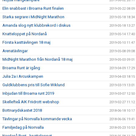
2019-06-02 20:11
Elin snabbast i Broarna Runt finalen
2019-05-22 08:09
Starka segrare i MidNight Marathon
2019-05-18 18:34
Amanda slog nytt klubbrekord i diskus
2019-05-18 13:27
Knatteloppet på Nordanå
2019-05-14 17:40
Första kasttävlingen 18 maj
2019-05-10 11:47
Arenatävlingar
2019-05-08 09:08
MidNight Marathon från Nordanå 18 maj
2019-05-03 09:01
Broarna Runt är igång
2019-04-09 17:29
Julia 2a i Arcuskampen
2019-04-03 18:15
Guldklubbens pris till Sofie Wiklund
2019-03-19 13:01
Inbjudan till Broarna runt 2019
2019-03-07 12:50
Skellefteå AIK Friidrott webshop
2019-02-27 11:12
Bottnarydskastet 2018
2018-06-18 10:17
Tävlingar på Norrvalla kommande vecka
2018-06-06 19:41
Familjedag på Norrvalla
2018-05-23 10:53
Nordanå Runt - knatteloppet