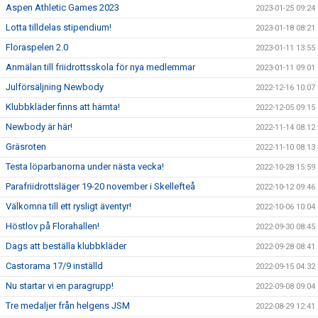
Aspen Athletic Games 2023
2023-01-25 09:24
Lotta tilldelas stipendium!
2023-01-18 08:21
Floraspelen 2.0
2023-01-11 13:55
Anmälan till friidrottsskola för nya medlemmar
2023-01-11 09:01
Julförsäljning Newbody
2022-12-16 10:07
Klubbkläder finns att hämta!
2022-12-05 09:15
Newbody är här!
2022-11-14 08:12
Gräsroten
2022-11-10 08:13
Testa löparbanorna under nästa vecka!
2022-10-28 15:59
Parafriidrottsläger 19-20 november i Skellefteå
2022-10-12 09:46
Välkomna till ett rysligt äventyr!
2022-10-06 10:04
Höstlov på Florahallen!
2022-09-30 08:45
Dags att beställa klubbkläder
2022-09-28 08:41
Castorama 17/9 inställd
2022-09-15 04:32
Nu startar vi en paragrupp!
2022-09-08 09:04
Tre medaljer från helgens JSM
2022-08-29 12:41