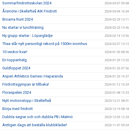
Sommarfriidrottsskolan 2024
2024-03-07 09:08
Årsmöte i Skellefteå AIK Friidrott
2024-03-04 16:04
Broarna Runt 2024
2024-02-29 13:11
Nu startar vi lunchträning
2024-02-23 13:46
Ny grupp startar - Löparglädje
2024-02-14 13:56
Thea slår nytt personligt rekord på 1500m inomhus
2024-02-07 13:12
10 veckor kvar!
2024-01-30 08:56
En toppenhelg
2024-01-29 13:32
Guldloppet 2024
2024-01-25 07:56
Aspen Athletics Games i Haparanda
2024-01-23 14:37
Friidrottsgympan är tillbaka!
2024-01-12 10:24
Floraspelen 2024
2024-01-08 15:53
Nytt motionslopp i Skellefteå
2023-12-21 08:01
Börja med friidrott
2023-12-19 08:18
Dubbla segrar och och dubbla PB i Malmö
2023-12-05 12:24
Äntligen dags att beställa klubbkläder!
2023-11-07 09:54