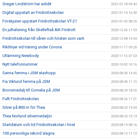
Greger Lindström har avlidit
2021-01-18 09:42
Digital uppstart av Friidrottsskolan
2021-01-14 16:30
Förskjuten uppstart Friidrottsskolan VT-21
2021-01-05 08:25
En julhälsning från Skellefteå AIK Friidrott
2020-12-26 11:53
Friidrottsskolan till våren och hösten som varit.
2020-12-08 14:04
Riktlinjer vid träning under Corona
2020-11-17 09:20
Utlämning Newbody
2020-11-16 07:53
Nytt telefonnummer
2020-10-02 10:16
Sanna femma i JSM stavhopp
2020-08-30 14:45
Fia Viklund femma på JSM
2020-08-30 11:15
Bronsmedalj till Cornelia på JSM
2020-08-29 18:55
Fullt Friidrottsskolan
2020-08-26 11:21
Silver på 800 m för Thea
2020-08-23 19:54
Thea Norlund silvermedaljör
2020-08-23 10:13
Startdatum och tid Friidrottsskolan i höst
2020-08-19 08:16
100 personliga rekord slagna
2020-08-12 11:12