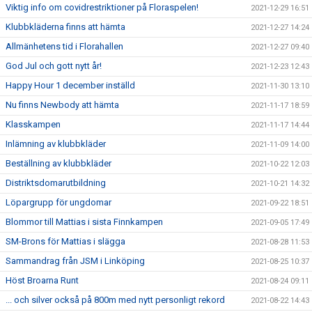
Viktig info om covidrestriktioner på Floraspelen!
2021-12-29 16:51
Klubbkläderna finns att hämta
2021-12-27 14:24
Allmänhetens tid i Florahallen
2021-12-27 09:40
God Jul och gott nytt år!
2021-12-23 12:43
Happy Hour 1 december inställd
2021-11-30 13:10
Nu finns Newbody att hämta
2021-11-17 18:59
Klasskampen
2021-11-17 14:44
Inlämning av klubbkläder
2021-11-09 14:00
Beställning av klubbkläder
2021-10-22 12:03
Distriktsdomarutbildning
2021-10-21 14:32
Löpargrupp för ungdomar
2021-09-22 18:51
Blommor till Mattias i sista Finnkampen
2021-09-05 17:49
SM-Brons för Mattias i slägga
2021-08-28 11:53
Sammandrag från JSM i Linköping
2021-08-25 10:37
Höst Broarna Runt
2021-08-24 09:11
... och silver också på 800m med nytt personligt rekord
2021-08-22 14:43