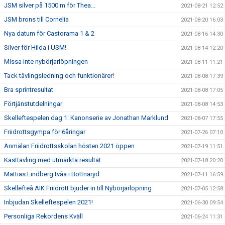
JSM silver på 1500 m för Thea...
2021-08-21 12:52
JSM brons till Cornelia
2021-08-20 16:03
Nya datum för Castorama 1 & 2
2021-08-16 14:30
Silver för Hilda i USM!
2021-08-14 12:20
Missa inte nybörjarlöpningen
2021-08-11 11:21
Tack tävlingsledning och funktionärer!
2021-08-08 17:39
Bra sprintresultat
2021-08-08 17:05
Förtjänstutdelningar
2021-08-08 14:53
Skelleftespelen dag 1: Kanonserie av Jonathan Marklund
2021-08-07 17:55
Friidrottsgympa för 6åringar
2021-07-26 07:10
Anmälan Friidrottsskolan hösten 2021 öppen
2021-07-19 11:51
Kasttävling med utmärkta resultat
2021-07-18 20:20
Mattias Lindberg tvåa i Bottnaryd
2021-07-11 16:59
Skellefteå AIK Friidrott bjuder in till Nybörjarlöpning
2021-07-05 12:58
Inbjudan Skelleftespelen 2021!
2021-06-30 09:54
Personliga Rekordens Kväll
2021-06-24 11:31