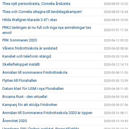
Thea nytt personbästa, Cornelia årsbästa
2020-08-09 10:52
Thea och Cornelia uttagna till landslagskampen!
2020-08-03 16:54
Hilda Wallgren klarade 3.47 i stav
2020-08-03 16:50
PRK2 tävlingen är nu full och inga nya anmälningar tas
2020-07-01 11:54
emot!
PRK Sommaren 2020
2020-06-12 09:23
Vårens friidrottsskola är avslutad
2020-06-03 08:56
Kansliet och telefonin stängd.
2020-05-29 10:49
Skellefteloppet inställt
2020-05-12 14:13
Anmälan till sommarens Friidrottsskola
2020-05-08 11:05
Flytten till Florahallen
2020-05-05 13:39
Datum klart för IJSM i nya Florahallen
2020-04-28 11:05
Broarna Runt - den virtuella!
2020-04-09 10:43
Kampanj för att stödja Friidrotten
2020-03-30 07:36
Anmälan till Sommarens Friidrottsskola 2020 är öppen
2020-03-16 08:11
Årsmötet 2020
2020-03-10 10:43
Ungdoms-SM i Örebro avslutat, Brons till Hilda