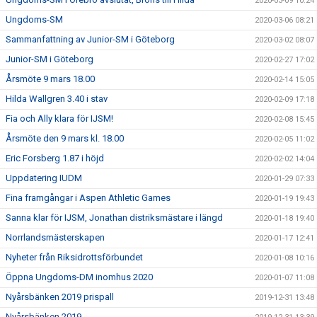
2020-03-09 10:24
Ungdoms-SM
2020-03-06 08:21
Sammanfattning av Junior-SM i Göteborg
2020-03-02 08:07
Junior-SM i Göteborg
2020-02-27 17:02
Årsmöte 9 mars 18.00
2020-02-14 15:05
Hilda Wallgren 3.40 i stav
2020-02-09 17:18
Fia och Ally klara för IJSM!
2020-02-08 15:45
Årsmöte den 9 mars kl. 18.00
2020-02-05 11:02
Eric Forsberg 1.87 i höjd
2020-02-02 14:04
Uppdatering IUDM
2020-01-29 07:33
Fina framgångar i Aspen Athletic Games
2020-01-19 19:43
Sanna klar för IJSM, Jonathan distriksmästare i längd
2020-01-18 19:40
Norrlandsmästerskapen
2020-01-17 12:41
Nyheter från Riksidrottsförbundet
2020-01-08 10:16
Öppna Ungdoms-DM inomhus 2020
2020-01-07 11:08
Nyårsbänken 2019 prispall
2019-12-31 13:48
Nyårsbänken 2019