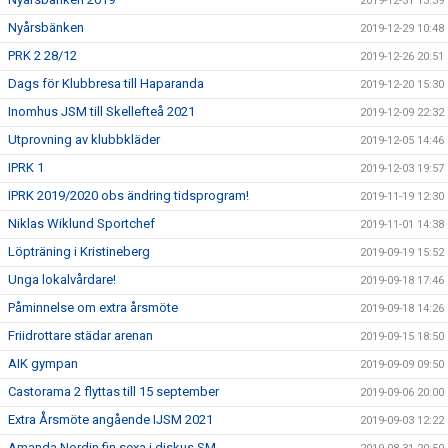
2019-12-31 13:39
Nyårsbänken
2019-12-29 10:48
PRK 2 28/12
2019-12-26 20:51
Dags för Klubbresa till Haparanda
2019-12-20 15:30
Inomhus JSM till Skellefteå 2021
2019-12-09 22:32
Utprovning av klubbkläder
2019-12-05 14:46
IPRK 1
2019-12-03 19:57
IPRK 2019/2020 obs ändring tidsprogram!
2019-11-19 12:30
Niklas Wiklund Sportchef
2019-11-01 14:38
Löpträning i Kristineberg
2019-09-19 15:52
Unga lokalvårdare!
2019-09-18 17:46
Påminnelse om extra årsmöte
2019-09-18 14:26
Friidrottare städar arenan
2019-09-15 18:50
AIK gympan
2019-09-09 09:50
Castorama 2 flyttas till 15 september
2019-09-06 20:00
Extra Årsmöte angående IJSM 2021
2019-09-03 12:22
Amanda Nordin fin sexa i diskus SM