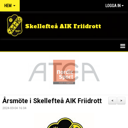
HEM
LOGGA IN
Skellefteå AIK Friidrott
START
NYHETER
FÖRENINGEN
TÄVLINGSRESULTAT
Årsmöte i Skellefteå AIK Friidrott
<
>
DOKUMENT
2024-03-04 16:04
GULDLOPPET