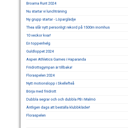
Broarna Runt 2024
Nu startar vi lunchträning
Ny grupp startar - Löparglädje
Thea slår nytt personligt rekord på 1500m inomhus
10 veckor kvar!
En toppenhelg
Guldloppet 2024
Aspen Athletics Games i Haparanda
Friidrottsgympan är tillbaka!
Floraspelen 2024
Nytt motionslopp i Skellefteå
Börja med friidrott
Dubbla segrar och och dubbla PB i Malmö
Äntligen dags att beställa klubbkläder!
Floraspelen