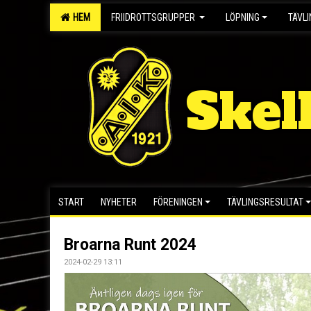
HEM
FRIIDROTTSGRUPPER
LÖPNING
TÄVL
Skel
START
NYHETER
FÖRENINGEN
TÄVLINGSRESULTAT
Broarna Runt 2024
2024-02-29 13:11