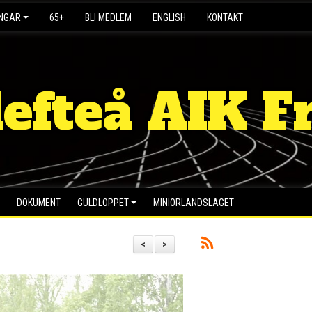
INGAR
65+
BLI MEDLEM
ENGLISH
KONTAKT
lefteå AIK Fr
DOKUMENT
GULDLOPPET
MINIORLANDSLAGET
<
>