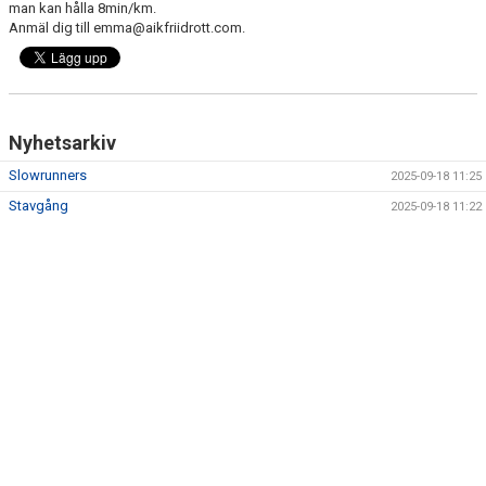
man kan hålla 8min/km.
Anmäl dig till emma@aikfriidrott.com.
Nyhetsarkiv
Slowrunners
2025-09-18 11:25
Stavgång
2025-09-18 11:22