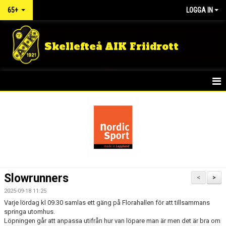
65+
LOGGA IN
Skellefteå AIK Friidrott
HEM
NYHETER
Slowrunners
<
>
2025-09-18 11:25
Varje lördag kl 09.30 samlas ett gäng på Florahallen för att tillsammans
springa utomhus.
Löpningen går att anpassa utifrån hur van löpare man är men det är bra om