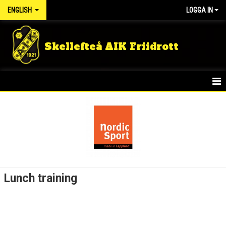
ENGLISH
LOGGA IN
Skellefteå AIK Friidrott
HOME
NEWS
KIDS GROUPS
SUMMER CAMP
Lunch training
RUNNING GROUP ADULT
TRAINING MEMBER