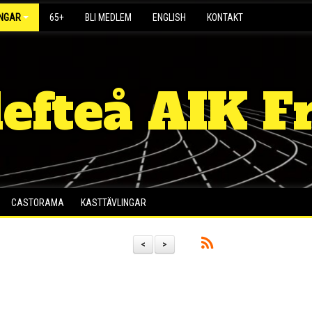
INGAR
65+
BLI MEDLEM
ENGLISH
KONTAKT
lefteå AIK Fr
CASTORAMA
KASTTÄVLINGAR
<
>