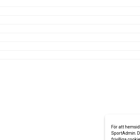
För att hemsid
SportAdmin. De
frivilliga cooki