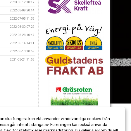
2023-06-12 10:17
2022-08-09 20:14
2022-07-05 11:36
2022-06-30 07:29
2022-06-23 10:47
2022-06-14 14:11
2022-06-13 10:59
2021-05-24 11:58
an ska fungera korrekt använder vi nödvändiga cookies från
ssa går inte att stänga av. Föreningen kan också använda
es, t.ex. för statistik eller marknadsföring. Du väljer själv om du vill