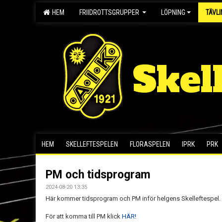
HEM
FRIIDROTTSGRUPPER
LÖPNING
TÄVL
Skel
HEM
SKELLEFTESPELEN
FLORASPELEN
IPRK
PRK
PM och tidsprogram
2024-08-20 13:35
Här kommer tidsprogram och PM inför helgens Skelleftespel.
För att komma till PM klick
HÄR!