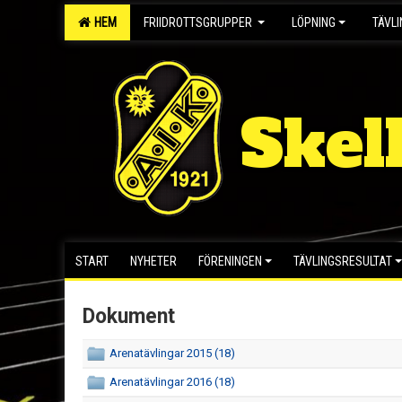
HEM
FRIIDROTTSGRUPPER
LÖPNING
TÄVL
Skel
START
NYHETER
FÖRENINGEN
TÄVLINGSRESULTAT
Dokument
Arenatävlingar 2015 (18)
Arenatävlingar 2016 (18)