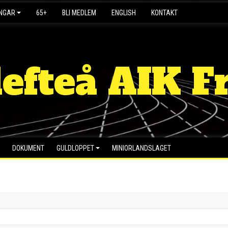
INGAR
65+
BLI MEDLEM
ENGLISH
KONTAKT
lefteå AIK Fr
DOKUMENT
GULDLOPPET
MINIORLANDSLAGET