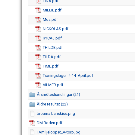
LINA.pdf
MILLIE.pdf
Moa.pdf
NICKOLAS.pdf
RYCAJ.pdf
THILDE.pdf
TILDA.pdf
TIME.pdf
Traningslager_4-14_April.pdf
VILMER.pdf
Årsmöteshandlingar (21)
Äldre resultat (22)
broarna banskiss.png
DM Boden.pdf
FAmiljeloppet_A-torp.jpg