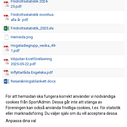
Friidrottsstatistik 2024-
25.pdf
Friidrottsstatistik inomhus
alla år .pdf
Friidrottsstatistik_2025.xls
Hemsida.png
Hogstadiegrupp_vecka_49-
1.pdf
Inbjudan kostföreläsning
2025-05-22.pdf
Inflyttarlåda Engelska.pdf
Reseräkningsblankett.docx
Rädda barnen.pdf
För att hemsidan ska fungera korrekt använder vi nödvändiga
Utläggsblankett AIKFriidrott
cookies från SportAdmin. Dessa går inte att stänga av.
2025 (1).docx
Föreningen kan också använda frivilliga cookies, t.ex. för statistik
eller marknadsföring. Du väljer själv om du vill acceptera dessa.
Anpassa dina val