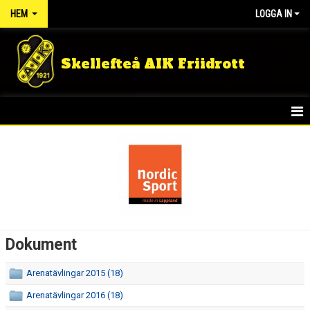
HEM
LOGGA IN
Skellefteå AIK Friidrott
START
NYHETER
FÖRENINGEN
TÄVLINGSRESULTAT
Dokument
DOKUMENT
Arenatävlingar 2015 (18)
GULDLOPPET
Arenatävlingar 2016 (18)