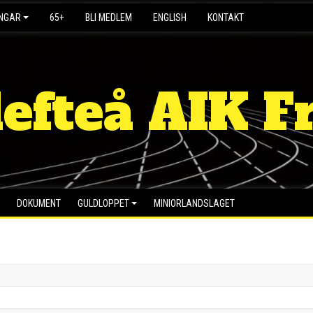
INGAR
65+
BLI MEDLEM
ENGLISH
KONTAKT
lefteå AIK Fr
DOKUMENT
GULDLOPPET
MINIORLANDSLAGET