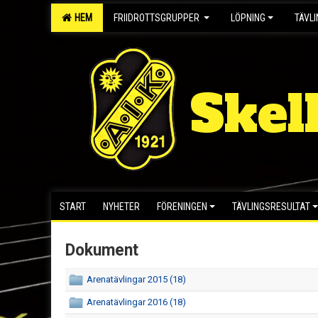
HEM
FRIIDROTTSGRUPPER
LÖPNING
TÄVL
Skel
START
NYHETER
FÖRENINGEN
TÄVLINGSRESULTAT
Dokument
Arenatävlingar 2015 (18)
Arenatävlingar 2016 (18)