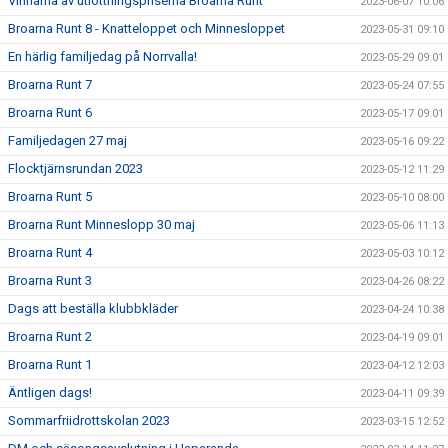
Vinnarna av utlottningspriserna Broarna Runt
2023-06-07 10:06
Broarna Runt 8 - Knatteloppet och Minnesloppet
2023-05-31 09:10
En härlig familjedag på Norrvalla!
2023-05-29 09:01
Broarna Runt 7
2023-05-24 07:55
Broarna Runt 6
2023-05-17 09:01
Familjedagen 27 maj
2023-05-16 09:22
Flocktjärnsrundan 2023
2023-05-12 11:29
Broarna Runt 5
2023-05-10 08:00
Broarna Runt Minneslopp 30 maj
2023-05-06 11:13
Broarna Runt 4
2023-05-03 10:12
Broarna Runt 3
2023-04-26 08:22
Dags att beställa klubbkläder
2023-04-24 10:38
Broarna Runt 2
2023-04-19 09:01
Broarna Runt 1
2023-04-12 12:03
Äntligen dags!
2023-04-11 09:39
Sommarfriidrottskolan 2023
2023-03-15 12:52