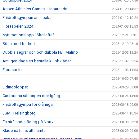
Guldloppet 2024
2024-01-25 07:56
Aspen Athletics Games i Haparanda
2024-01-23 14:37
Friidrottsgympan är tillbaka!
2024-01-12 10:24
Floraspelen 2024
2024-01-08 15:53
Nytt motionslopp i Skellefteå
2023-12-21 08:01
Börja med friidrott
2023-12-19 08:18
Dubbla segrar och och dubbla PB i Malmö
2023-12-05 12:24
Äntligen dags att beställa klubbkläder!
2023-11-07 09:54
Floraspelen
2023-11-06 14:53
2023-10-30 07:45
Lidingöloppet
2023-09-29 09:08
Castorama säsongen drar igång
2023-08-24 14:08
Friidrottsgympa för 6-åringar
2023-08-18 09:00
JSM i Helsingborg
2023-08-14 10:34
En strålande tävling på Norrvalla!
2023-08-08 08:20
Kläderna finns att hämta
2023-06-29 09:00