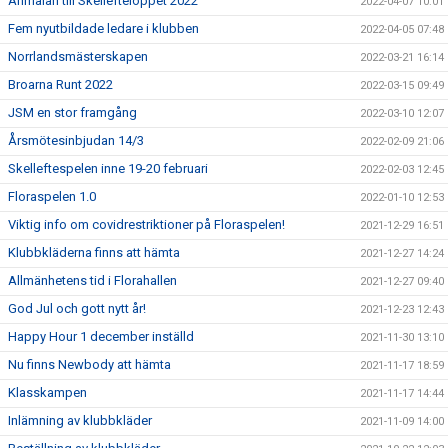
Anmälan till Skellefteloppet 2022
2022-04-07 10:01
Fem nyutbildade ledare i klubben
2022-04-05 07:48
Norrlandsmästerskapen
2022-03-21 16:14
Broarna Runt 2022
2022-03-15 09:49
JSM en stor framgång
2022-03-10 12:07
Årsmötesinbjudan 14/3
2022-02-09 21:06
Skelleftespelen inne 19-20 februari
2022-02-03 12:45
Floraspelen 1.0
2022-01-10 12:53
Viktig info om covidrestriktioner på Floraspelen!
2021-12-29 16:51
Klubbkläderna finns att hämta
2021-12-27 14:24
Allmänhetens tid i Florahallen
2021-12-27 09:40
God Jul och gott nytt år!
2021-12-23 12:43
Happy Hour 1 december inställd
2021-11-30 13:10
Nu finns Newbody att hämta
2021-11-17 18:59
Klasskampen
2021-11-17 14:44
Inlämning av klubbkläder
2021-11-09 14:00