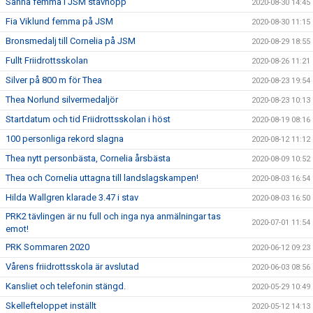
Sanna femma i JSM stavhopp
2020-08-30 14:45
Fia Viklund femma på JSM
2020-08-30 11:15
Bronsmedalj till Cornelia på JSM
2020-08-29 18:55
Fullt Friidrottsskolan
2020-08-26 11:21
Silver på 800 m för Thea
2020-08-23 19:54
Thea Norlund silvermedaljör
2020-08-23 10:13
Startdatum och tid Friidrottsskolan i höst
2020-08-19 08:16
100 personliga rekord slagna
2020-08-12 11:12
Thea nytt personbästa, Cornelia årsbästa
2020-08-09 10:52
Thea och Cornelia uttagna till landslagskampen!
2020-08-03 16:54
Hilda Wallgren klarade 3.47 i stav
2020-08-03 16:50
PRK2 tävlingen är nu full och inga nya anmälningar tas
2020-07-01 11:54
emot!
PRK Sommaren 2020
2020-06-12 09:23
Vårens friidrottsskola är avslutad
2020-06-03 08:56
Kansliet och telefonin stängd.
2020-05-29 10:49
Skellefteloppet inställt
2020-05-12 14:13