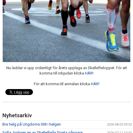
MINIORLANDSLAGET
Nu laddar vi upp ordentligt för årets upplaga av Skellefteloppet. För att
komma till inbjudan klicka
HÄR!
För att komma till anmälan klicka
HÄR!
Nyhetsarkiv
Bra helg på Ungdoms-SM i helgen
2026-08-03 09:02
Sofia, troligen en av Skellefteås första gångare
2026-07-17 10:55