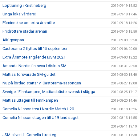
Löpträning i Kristineberg
2019-09-19 15:52
Unga lokalvårdare!
2019-09-18 17:46
Påminnelse om extra årsmöte
2019-09-18 14:26
Friidrottare städar arenan
2019-09-15 18:50
AIK gympan
2019-09-09 09:50
Castorama 2 flyttas till 15 september
2019-09-06 20:00
Extra Årsmöte angående IJSM 2021
2019-09-03 12:22
Amanda Nordin fin sexa i diskus SM
2019-08-31 20:50
Mattias försvarade SM-guldet
2019-08-30 18:40
Nu på lördag startar vi Castorama-säsongen
2019-08-27 12:08
Sverige i Finnkampen, Mattias bäste svensk i slägga
2019-08-25 17:17
Mattias uttagen till Finnkampen
2019-08-20 14:46
Cornelia Nilsson trea i Nordic Match U20
2019-08-18 13:26
Cornelia Nilsson uttagen till U19 landslaget
2019-08-13 14:55
2019-08-11 19:19
JSM silver till Cornelia i tresteg
2019-08-11 17:38