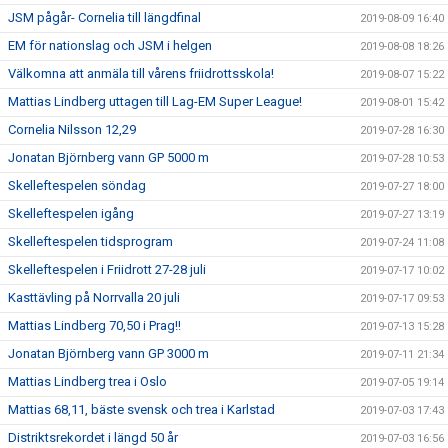
JSM pågår- Cornelia till längdfinal
2019-08-09 16:40
EM för nationslag och JSM i helgen
2019-08-08 18:26
Välkomna att anmäla till vårens friidrottsskola!
2019-08-07 15:22
Mattias Lindberg uttagen till Lag-EM Super League!
2019-08-01 15:42
Cornelia Nilsson 12,29
2019-07-28 16:30
Jonatan Björnberg vann GP 5000 m
2019-07-28 10:53
Skelleftespelen söndag
2019-07-27 18:00
Skelleftespelen igång
2019-07-27 13:19
Skelleftespelen tidsprogram
2019-07-24 11:08
Skelleftespelen i Friidrott 27-28 juli
2019-07-17 10:02
Kasttävling på Norrvalla 20 juli
2019-07-17 09:53
Mattias Lindberg 70,50 i Prag!!
2019-07-13 15:28
Jonatan Björnberg vann GP 3000 m
2019-07-11 21:34
Mattias Lindberg trea i Oslo
2019-07-05 19:14
Mattias 68,11, bäste svensk och trea i Karlstad
2019-07-03 17:43
Distriktsrekordet i längd 50 år
2019-07-03 16:56