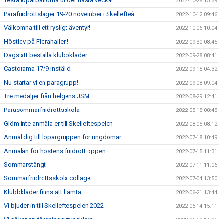
Testa löparbanorna under nästa vecka!
2022-10-28 15:59
Parafriidrottsläger 19-20 november i Skellefteå
2022-10-12 09:46
Välkomna till ett rysligt äventyr!
2022-10-06 10:04
Höstlov på Florahallen!
2022-09-30 08:45
Dags att beställa klubbkläder
2022-09-28 08:41
Castorama 17/9 inställd
2022-09-15 04:32
Nu startar vi en paragrupp!
2022-09-08 09:04
Tre medaljer från helgens JSM
2022-08-29 12:41
Parasommarfriidrottsskola
2022-08-18 08:48
Glöm inte anmäla er till Skelleftespelen
2022-08-05 08:12
Anmäl dig till löpargruppen för ungdomar
2022-07-18 10:49
Anmälan för höstens friidrott öppen
2022-07-15 11:31
Sommarstängt
2022-07-11 11:06
Sommarfriidrottsskola collage
2022-07-04 13:50
Klubbkläder finns att hämta
2022-06-21 13:44
Vi bjuder in till Skelleftespelen 2022
2022-06-14 15:11