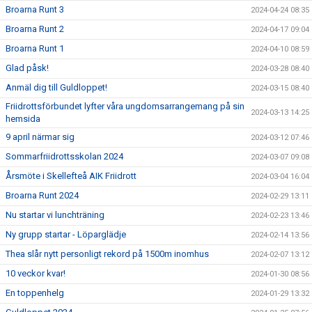
Broarna Runt 3
2024-04-24 08:35
Broarna Runt 2
2024-04-17 09:04
Broarna Runt 1
2024-04-10 08:59
Glad påsk!
2024-03-28 08:40
Anmäl dig till Guldloppet!
2024-03-15 08:40
Friidrottsförbundet lyfter våra ungdomsarrangemang på sin
2024-03-13 14:25
hemsida
9 april närmar sig
2024-03-12 07:46
Sommarfriidrottsskolan 2024
2024-03-07 09:08
Årsmöte i Skellefteå AIK Friidrott
2024-03-04 16:04
Broarna Runt 2024
2024-02-29 13:11
Nu startar vi lunchträning
2024-02-23 13:46
Ny grupp startar - Löparglädje
2024-02-14 13:56
Thea slår nytt personligt rekord på 1500m inomhus
2024-02-07 13:12
10 veckor kvar!
2024-01-30 08:56
En toppenhelg
2024-01-29 13:32