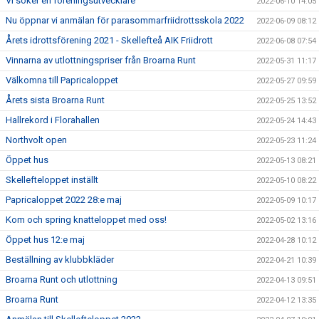
Vi söker en föreningsutvecklare
2022-06-10 14:05
Nu öppnar vi anmälan för parasommarfriidrottsskola 2022
2022-06-09 08:12
Årets idrottsförening 2021 - Skellefteå AIK Friidrott
2022-06-08 07:54
Vinnarna av utlottningspriser från Broarna Runt
2022-05-31 11:17
Välkomna till Papricaloppet
2022-05-27 09:59
Årets sista Broarna Runt
2022-05-25 13:52
Hallrekord i Florahallen
2022-05-24 14:43
Northvolt open
2022-05-23 11:24
Öppet hus
2022-05-13 08:21
Skellefteloppet inställt
2022-05-10 08:22
Papricaloppet 2022 28:e maj
2022-05-09 10:17
Kom och spring knatteloppet med oss!
2022-05-02 13:16
Öppet hus 12:e maj
2022-04-28 10:12
Beställning av klubbkläder
2022-04-21 10:39
Broarna Runt och utlottning
2022-04-13 09:51
Broarna Runt
2022-04-12 13:35