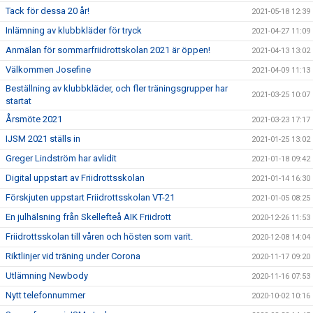
Tack för dessa 20 år!
2021-05-18 12:39
Inlämning av klubbkläder för tryck
2021-04-27 11:09
Anmälan för sommarfriidrottskolan 2021 är öppen!
2021-04-13 13:02
Välkommen Josefine
2021-04-09 11:13
Beställning av klubbkläder, och fler träningsgrupper har
2021-03-25 10:07
startat
Årsmöte 2021
2021-03-23 17:17
IJSM 2021 ställs in
2021-01-25 13:02
Greger Lindström har avlidit
2021-01-18 09:42
Digital uppstart av Friidrottsskolan
2021-01-14 16:30
Förskjuten uppstart Friidrottsskolan VT-21
2021-01-05 08:25
En julhälsning från Skellefteå AIK Friidrott
2020-12-26 11:53
Friidrottsskolan till våren och hösten som varit.
2020-12-08 14:04
Riktlinjer vid träning under Corona
2020-11-17 09:20
Utlämning Newbody
2020-11-16 07:53
Nytt telefonnummer
2020-10-02 10:16