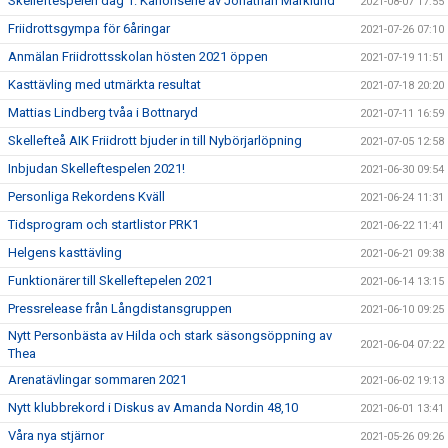
Skelleftespelen dag 1: Kanonserie av Jonathan Marklund
2021-08-07 17:55
Friidrottsgympa för 6åringar
2021-07-26 07:10
Anmälan Friidrottsskolan hösten 2021 öppen
2021-07-19 11:51
Kasttävling med utmärkta resultat
2021-07-18 20:20
Mattias Lindberg tvåa i Bottnaryd
2021-07-11 16:59
Skellefteå AIK Friidrott bjuder in till Nybörjarlöpning
2021-07-05 12:58
Inbjudan Skelleftespelen 2021!
2021-06-30 09:54
Personliga Rekordens Kväll
2021-06-24 11:31
Tidsprogram och startlistor PRK1
2021-06-22 11:41
Helgens kasttävling
2021-06-21 09:38
Funktionärer till Skelleftepelen 2021
2021-06-14 13:15
Pressrelease från Långdistansgruppen
2021-06-10 09:25
Nytt Personbästa av Hilda och stark säsongsöppning av
2021-06-04 07:22
Thea
Arenatävlingar sommaren 2021
2021-06-02 19:13
Nytt klubbrekord i Diskus av Amanda Nordin 48,10
2021-06-01 13:41
Våra nya stjärnor
2021-05-26 09:26