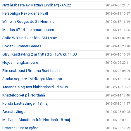
Nytt årsbästa av Mattias Lindberg - 69.22
2019-06-30 21:51
Personliga Rekordens kväll
2019-06-19 10:57
Wilhelm Rouget de S:t Hermine
2019-06-17 16:19
Mattias 67,14 i hemmadebuten
2019-06-17 16:05
Sofie Wiklund klar för JSM i stav
2019-06-17 07:19
Boden Summer Games
2019-06-10 23:10
OBS! Kasttävling 2 är flyttad till 16/6 kl. 14.00
2019-06-10 16:39
Nöjda mångkampare
2019-06-02 20:11
Elin snabbast i Broarna Runt finalen
2019-05-22 08:09
Starka segrare i MidNight Marathon
2019-05-18 18:34
Amanda slog nytt klubbrekord i diskus
2019-05-18 13:27
Knatteloppet på Nordanå
2019-05-14 17:40
Första kasttävlingen 18 maj
2019-05-10 11:47
Arenatävlingar
2019-05-08 09:08
MidNight Marathon från Nordanå 18 maj
2019-05-03 09:01
Broarna Runt är igång
2019-04-09 17:29