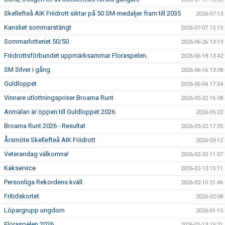
Skellefteå AIK Friidrott siktar på 50 SM-medaljer fram till 2035
2026-07-13
Kansliet sommarstängt
2026-07-07 15:15
Sommarlotteriet 50/50
2026-06-26 13:19
Friidrottsförbundet uppmärksammar Floraspelen.
2026-06-18 13:42
SM Silver i gång
2026-06-16 13:08
Guldloppet
2026-06-04 17:04
Vinnare utlottningspriser Broarna Runt
2026-05-22 16:08
Anmälan är öppen till Guldloppet 2026
2026-05-22
Broarna Runt 2026 - Resultat
2026-03-22 17:35
Årsmöte Skellefteå AIK Friidrott
2026-03-12
Veterandag välkomna!
2026-02-20 11:07
Kakservice
2026-02-13 15:11
Personliga Rekordens kväll
2026-02-10 21:46
Fritidskortet
2026-02-08
Löpargrupp ungdom
2026-01-15
Floraspelen 2026
2026-01-13 15:21