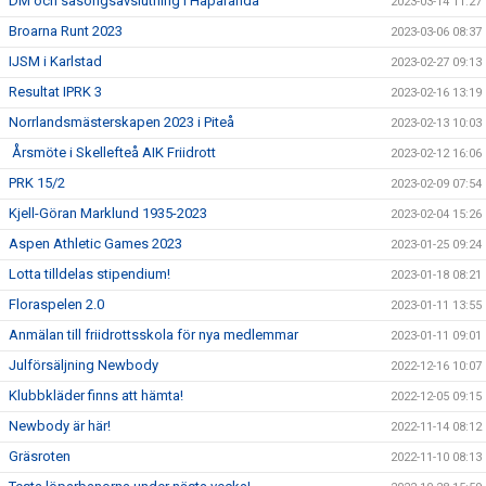
DM och säsongsavslutning i Haparanda
2023-03-14 11:27
Broarna Runt 2023
2023-03-06 08:37
IJSM i Karlstad
2023-02-27 09:13
Resultat IPRK 3
2023-02-16 13:19
Norrlandsmästerskapen 2023 i Piteå
2023-02-13 10:03
Årsmöte i Skellefteå AIK Friidrott
2023-02-12 16:06
PRK 15/2
2023-02-09 07:54
Kjell-Göran Marklund 1935-2023
2023-02-04 15:26
Aspen Athletic Games 2023
2023-01-25 09:24
Lotta tilldelas stipendium!
2023-01-18 08:21
Floraspelen 2.0
2023-01-11 13:55
Anmälan till friidrottsskola för nya medlemmar
2023-01-11 09:01
Julförsäljning Newbody
2022-12-16 10:07
Klubbkläder finns att hämta!
2022-12-05 09:15
Newbody är här!
2022-11-14 08:12
Gräsroten
2022-11-10 08:13