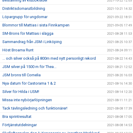
Beställning av klubbkläder
2021-10-22 12:03
Distriktsdomarutbildning
2021-10-21 14:32
Löpargrupp för ungdomar
2021-09-22 18:51
Blommor till Mattias i sista Finnkampen
2021-09-05 17:49
SM-Brons för Mattias i slägga
2021-08-28 11:53
Sammandrag från JSM i Linköping
2021-08-25 10:37
Höst Broarna Runt
2021-08-24 09:11
... och silver också på 800m med nytt personligt rekord
2021-08-22 14:43
JSM silver på 1500 m för Thea...
2021-08-21 12:52
JSM brons till Cornelia
2021-08-20 16:03
Nya datum för Castorama 1 & 2
2021-08-16 14:30
Silver för Hilda i USM!
2021-08-14 12:20
Missa inte nybörjarlöpningen
2021-08-11 11:21
Tack tävlingsledning och funktionärer!
2021-08-08 17:39
Bra sprintresultat
2021-08-08 17:05
Förtjänstutdelningar
2021-08-08 14:53