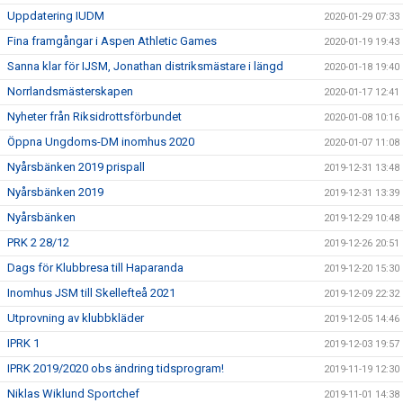
Uppdatering IUDM
2020-01-29 07:33
Fina framgångar i Aspen Athletic Games
2020-01-19 19:43
Sanna klar för IJSM, Jonathan distriksmästare i längd
2020-01-18 19:40
Norrlandsmästerskapen
2020-01-17 12:41
Nyheter från Riksidrottsförbundet
2020-01-08 10:16
Öppna Ungdoms-DM inomhus 2020
2020-01-07 11:08
Nyårsbänken 2019 prispall
2019-12-31 13:48
Nyårsbänken 2019
2019-12-31 13:39
Nyårsbänken
2019-12-29 10:48
PRK 2 28/12
2019-12-26 20:51
Dags för Klubbresa till Haparanda
2019-12-20 15:30
Inomhus JSM till Skellefteå 2021
2019-12-09 22:32
Utprovning av klubbkläder
2019-12-05 14:46
IPRK 1
2019-12-03 19:57
IPRK 2019/2020 obs ändring tidsprogram!
2019-11-19 12:30
Niklas Wiklund Sportchef
2019-11-01 14:38