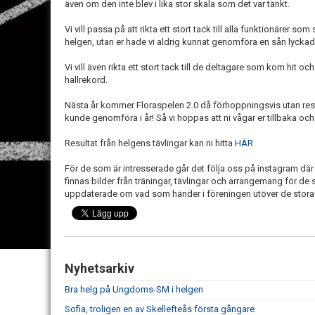
även om den inte blev i lika stor skala som det var tänkt.
Vi vill passa på att rikta ett stort tack till alla funktionärer som
helgen, utan er hade vi aldrig kunnat genomföra en sån lyckad
Vi vill även rikta ett stort tack till de deltagare som kom hit oc
hallrekord.
Nästa år kommer Floraspelen 2.0 då förhoppningsvis utan restrik
kunde genomföra i år! Så vi hoppas att ni vågar er tillbaka och 
Resultat från helgens tävlingar kan ni hitta
HÄR
För de som är intresserade går det följa oss på instagram där 
finnas bilder från träningar, tävlingar och arrangemang för de 
uppdaterade om vad som händer i föreningen utöver de stora
Nyhetsarkiv
Bra helg på Ungdoms-SM i helgen
Sofia, troligen en av Skellefteås första gångare