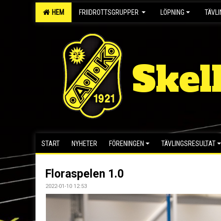
HEM
FRIIDROTTSGRUPPER
LÖPNING
TÄVL
Skel
START
NYHETER
FÖRENINGEN
TÄVLINGSRESULTAT
Floraspelen 1.0
2022-01-10 12:53