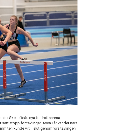
n i Skellefteås nya friidrottsarena
ar satt stopp för tävlingar. Även i år var det nära
skommitén kunde vi till slut genomföra tävlingen