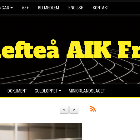
INGAR
65+
BLI MEDLEM
ENGLISH
KONTAKT
lefteå AIK Fr
DOKUMENT
GULDLOPPET
MINIORLANDSLAGET
<
>