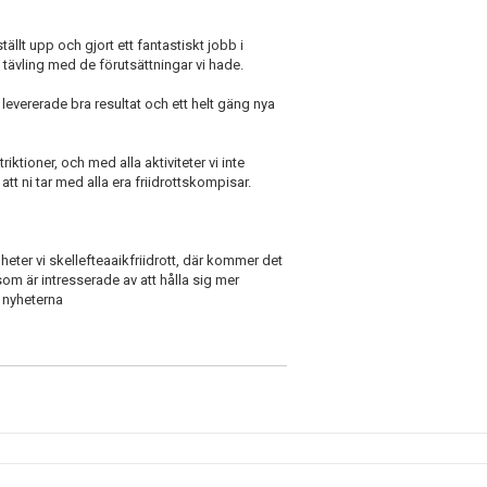
 ställt upp och gjort ett fantastiskt jobb i
 tävling med de förutsättningar vi hade.
h levererade bra resultat och ett helt gäng nya
tioner, och med alla aktiviteter vi inte
att ni tar med alla era friidrottskompisar.
heter vi skellefteaaikfriidrott, där kommer det
som är intresserade av att hålla sig mer
 nyheterna