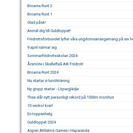
Broarna Runt 2
Broarna Runt 1
Glad påsk!
Anmäl dig till Guldloppet!
Friidrottsförbundet lyfter våra ungdomsarrangemang på sin 
9 april närmar sig
Sommarfriidrottsskolan 2024
Årsmöte i Skellefteå AIK Friidrott
Broarna Runt 2024
Nu startar vi lunchträning
Ny grupp startar - Löparglädje
Thea slår nytt personligt rekord på 1500m inomhus
10 veckor kvar!
En toppenhelg
Guldloppet 2024
Aspen Athletics Games i Haparanda