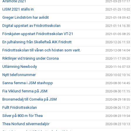
Årsmöte 2021
2021-03-23 17:17
IJSM 2021 ställs in
2021-01-25 13:02
Greger Lindström har avlidit
2021-01-18 09:42
Digital uppstart av Friidrottsskolan
2021-01-14 16:30
Förskjuten uppstart Friidrottsskolan VT-21
2021-01-05 08:25
En julhälsning från Skellefteå AIK Friidrott
2020-12-26 11:53
Friidrottsskolan till våren och hösten som varit.
2020-12-08 14:04
Riktlinjer vid träning under Corona
2020-11-17 09:20
Utlämning Newbody
2020-11-16 07:53
Nytt telefonnummer
2020-10-02 10:16
Sanna femma i JSM stavhopp
2020-08-30 14:45
Fia Viklund femma på JSM
2020-08-30 11:15
Bronsmedalj till Cornelia på JSM
2020-08-29 18:55
Fullt Friidrottsskolan
2020-08-26 11:21
Silver på 800 m för Thea
2020-08-23 19:54
Thea Norlund silvermedaljör
2020-08-23 10:13