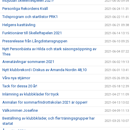
Inbjudan Skelleftespelen 2021!
2021-06-30 09:54
Personliga Rekordens Kväll
2021-06-24 11:31
Tidsprogram och startlistor PRK1
2021-06-22 11:41
Helgens kasttävling
2021-06-21 09:38
Funktionärer till Skelleftepelen 2021
2021-06-14 13:15
Pressrelease från Långdistansgruppen
2021-06-10 09:25
Nytt Personbästa av Hilda och stark säsongsöppning av
2021-06-04 07:22
Thea
Arenatävlingar sommaren 2021
2021-06-02 19:13
Nytt klubbrekord i Diskus av Amanda Nordin 48,10
2021-06-01 13:41
Våra nya stjärnor
2021-05-26 09:26
Tack för dessa 20 år!
2021-05-18 12:39
Inlämning av klubbkläder för tryck
2021-04-27 11:09
Anmälan för sommarfriidrottskolan 2021 är öppen!
2021-04-13 13:02
Välkommen Josefine
2021-04-09 11:13
Beställning av klubbkläder, och fler träningsgrupper har
2021-03-25 10:07
startat