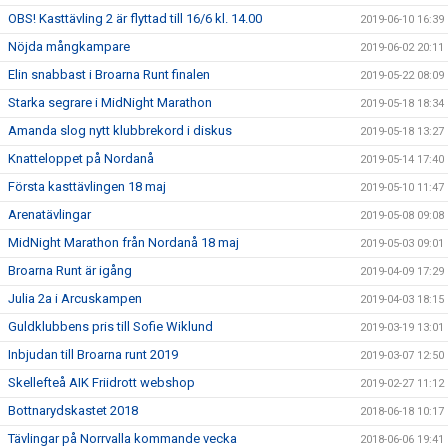
OBS! Kasttävling 2 är flyttad till 16/6 kl. 14.00
2019-06-10 16:39
Nöjda mångkampare
2019-06-02 20:11
Elin snabbast i Broarna Runt finalen
2019-05-22 08:09
Starka segrare i MidNight Marathon
2019-05-18 18:34
Amanda slog nytt klubbrekord i diskus
2019-05-18 13:27
Knatteloppet på Nordanå
2019-05-14 17:40
Första kasttävlingen 18 maj
2019-05-10 11:47
Arenatävlingar
2019-05-08 09:08
MidNight Marathon från Nordanå 18 maj
2019-05-03 09:01
Broarna Runt är igång
2019-04-09 17:29
Julia 2a i Arcuskampen
2019-04-03 18:15
Guldklubbens pris till Sofie Wiklund
2019-03-19 13:01
Inbjudan till Broarna runt 2019
2019-03-07 12:50
Skellefteå AIK Friidrott webshop
2019-02-27 11:12
Bottnarydskastet 2018
2018-06-18 10:17
Tävlingar på Norrvalla kommande vecka
2018-06-06 19:41