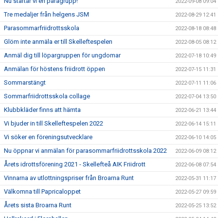
Nu startar vi en paragrupp!
2022-09-08 09:04
Tre medaljer från helgens JSM
2022-08-29 12:41
Parasommarfriidrottsskola
2022-08-18 08:48
Glöm inte anmäla er till Skelleftespelen
2022-08-05 08:12
Anmäl dig till löpargruppen för ungdomar
2022-07-18 10:49
Anmälan för höstens friidrott öppen
2022-07-15 11:31
Sommarstängt
2022-07-11 11:06
Sommarfriidrottsskola collage
2022-07-04 13:50
Klubbkläder finns att hämta
2022-06-21 13:44
Vi bjuder in till Skelleftespelen 2022
2022-06-14 15:11
Vi söker en föreningsutvecklare
2022-06-10 14:05
Nu öppnar vi anmälan för parasommarfriidrottsskola 2022
2022-06-09 08:12
Årets idrottsförening 2021 - Skellefteå AIK Friidrott
2022-06-08 07:54
Vinnarna av utlottningspriser från Broarna Runt
2022-05-31 11:17
Välkomna till Papricaloppet
2022-05-27 09:59
Årets sista Broarna Runt
2022-05-25 13:52