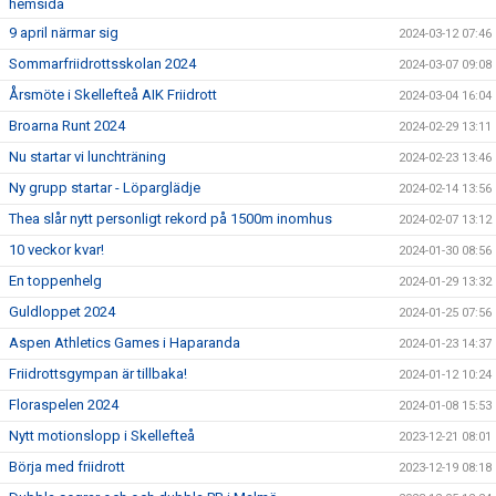
hemsida
9 april närmar sig
2024-03-12 07:46
Sommarfriidrottsskolan 2024
2024-03-07 09:08
Årsmöte i Skellefteå AIK Friidrott
2024-03-04 16:04
Broarna Runt 2024
2024-02-29 13:11
Nu startar vi lunchträning
2024-02-23 13:46
Ny grupp startar - Löparglädje
2024-02-14 13:56
Thea slår nytt personligt rekord på 1500m inomhus
2024-02-07 13:12
10 veckor kvar!
2024-01-30 08:56
En toppenhelg
2024-01-29 13:32
Guldloppet 2024
2024-01-25 07:56
Aspen Athletics Games i Haparanda
2024-01-23 14:37
Friidrottsgympan är tillbaka!
2024-01-12 10:24
Floraspelen 2024
2024-01-08 15:53
Nytt motionslopp i Skellefteå
2023-12-21 08:01
Börja med friidrott
2023-12-19 08:18