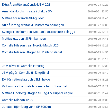
Extra Årsmöte angående IJSM 2021
2019-09-03 12:22
Amanda Nordin fin sexa i diskus SM
2019-08-31 20:50
Mattias försvarade SM-guldet
2019-08-30 18:40
Nu på lördag startar vi Castorama-säsongen
2019-08-27 12:08
Sverige i Finnkampen, Mattias bäste svensk i slägga
2019-08-25 17:17
Mattias uttagen till Finnkampen
2019-08-20 14:46
Cornelia Nilsson trea i Nordic Match U20
2019-08-18 13:26
Cornelia Nilsson uttagen till U19 landslaget
2019-08-13 14:55
2019-08-11 19:19
JSM silver till Cornelia i tresteg
2019-08-11 17:38
JSM pågår- Cornelia till längdfinal
2019-08-09 16:40
EM för nationslag och JSM i helgen
2019-08-08 18:26
Välkomna att anmäla till vårens friidrottsskola!
2019-08-07 15:22
Mattias Lindberg uttagen till Lag-EM Super League!
2019-08-01 15:42
Cornelia Nilsson 12,29
2019-07-28 16:30
Jonatan Björnberg vann GP 5000 m
2019-07-28 10:53