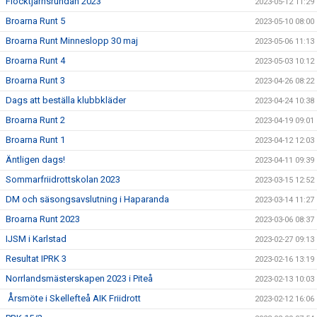
Flocktjärnsrundan 2023
2023-05-12 11:29
Broarna Runt 5
2023-05-10 08:00
Broarna Runt Minneslopp 30 maj
2023-05-06 11:13
Broarna Runt 4
2023-05-03 10:12
Broarna Runt 3
2023-04-26 08:22
Dags att beställa klubbkläder
2023-04-24 10:38
Broarna Runt 2
2023-04-19 09:01
Broarna Runt 1
2023-04-12 12:03
Äntligen dags!
2023-04-11 09:39
Sommarfriidrottskolan 2023
2023-03-15 12:52
DM och säsongsavslutning i Haparanda
2023-03-14 11:27
Broarna Runt 2023
2023-03-06 08:37
IJSM i Karlstad
2023-02-27 09:13
Resultat IPRK 3
2023-02-16 13:19
Norrlandsmästerskapen 2023 i Piteå
2023-02-13 10:03
Årsmöte i Skellefteå AIK Friidrott
2023-02-12 16:06