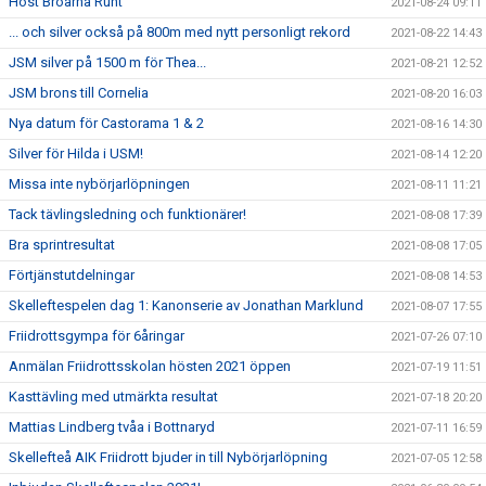
Höst Broarna Runt
2021-08-24 09:11
... och silver också på 800m med nytt personligt rekord
2021-08-22 14:43
JSM silver på 1500 m för Thea...
2021-08-21 12:52
JSM brons till Cornelia
2021-08-20 16:03
Nya datum för Castorama 1 & 2
2021-08-16 14:30
Silver för Hilda i USM!
2021-08-14 12:20
Missa inte nybörjarlöpningen
2021-08-11 11:21
Tack tävlingsledning och funktionärer!
2021-08-08 17:39
Bra sprintresultat
2021-08-08 17:05
Förtjänstutdelningar
2021-08-08 14:53
Skelleftespelen dag 1: Kanonserie av Jonathan Marklund
2021-08-07 17:55
Friidrottsgympa för 6åringar
2021-07-26 07:10
Anmälan Friidrottsskolan hösten 2021 öppen
2021-07-19 11:51
Kasttävling med utmärkta resultat
2021-07-18 20:20
Mattias Lindberg tvåa i Bottnaryd
2021-07-11 16:59
Skellefteå AIK Friidrott bjuder in till Nybörjarlöpning
2021-07-05 12:58