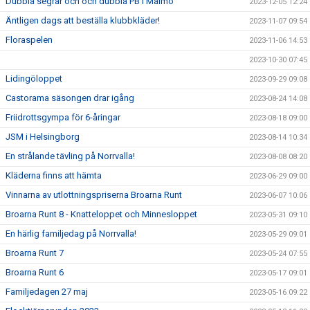
Dubbla segrar och och dubbla PB i Malmö
2023-12-05 12:24
Äntligen dags att beställa klubbkläder!
2023-11-07 09:54
Floraspelen
2023-11-06 14:53
2023-10-30 07:45
Lidingöloppet
2023-09-29 09:08
Castorama säsongen drar igång
2023-08-24 14:08
Friidrottsgympa för 6-åringar
2023-08-18 09:00
JSM i Helsingborg
2023-08-14 10:34
En strålande tävling på Norrvalla!
2023-08-08 08:20
Kläderna finns att hämta
2023-06-29 09:00
Vinnarna av utlottningspriserna Broarna Runt
2023-06-07 10:06
Broarna Runt 8 - Knatteloppet och Minnesloppet
2023-05-31 09:10
En härlig familjedag på Norrvalla!
2023-05-29 09:01
Broarna Runt 7
2023-05-24 07:55
Broarna Runt 6
2023-05-17 09:01
Familjedagen 27 maj
2023-05-16 09:22