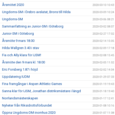
Årsmötet 2020
2020-03-10 10:43
Ungdoms-SM i Örebro avslutat, Brons till Hilda
2020-03-09 10:24
Ungdoms-SM
2020-03-06 08:21
Sammanfattning av Junior-SM i Göteborg
2020-03-02 08:07
Junior-SM i Göteborg
2020-02-27 17:02
Årsmöte 9 mars 18.00
2020-02-14 15:05
Hilda Wallgren 3.40 i stav
2020-02-09 17:18
Fia och Ally klara för IJSM!
2020-02-08 15:45
Årsmöte den 9 mars kl. 18.00
2020-02-05 11:02
Eric Forsberg 1.87 i höjd
2020-02-02 14:04
Uppdatering IUDM
2020-01-29 07:33
Fina framgångar i Aspen Athletic Games
2020-01-19 19:43
Sanna klar för IJSM, Jonathan distriksmästare i längd
2020-01-18 19:40
Norrlandsmästerskapen
2020-01-17 12:41
Nyheter från Riksidrottsförbundet
2020-01-08 10:16
Öppna Ungdoms-DM inomhus 2020
2020-01-07 11:08