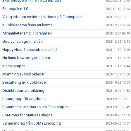
Skelleftespelen inne 19-20 februari
2022-02-03 12:45
Floraspelen 1.0
2022-01-10 12:53
Viktig info om covidrestriktioner på Floraspelen!
2021-12-29 16:51
Klubbkläderna finns att hämta
2021-12-27 14:24
Allmänhetens tid i Florahallen
2021-12-27 09:40
God Jul och gott nytt år!
2021-12-23 12:43
Happy Hour 1 december inställd
2021-11-30 13:10
Nu finns Newbody att hämta
2021-11-17 18:59
Klasskampen
2021-11-17 14:44
Inlämning av klubbkläder
2021-11-09 14:00
Beställning av klubbkläder
2021-10-22 12:03
Distriktsdomarutbildning
2021-10-21 14:32
Löpargrupp för ungdomar
2021-09-22 18:51
Blommor till Mattias i sista Finnkampen
2021-09-05 17:49
SM-Brons för Mattias i slägga
2021-08-28 11:53
Sammandrag från JSM i Linköping
2021-08-25 10:37