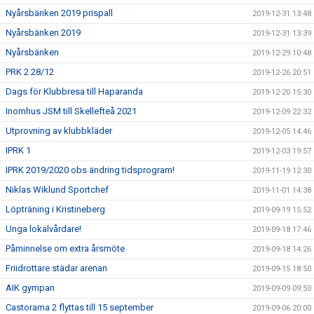
Nyårsbänken 2019 prispall
2019-12-31 13:48
Nyårsbänken 2019
2019-12-31 13:39
Nyårsbänken
2019-12-29 10:48
PRK 2 28/12
2019-12-26 20:51
Dags för Klubbresa till Haparanda
2019-12-20 15:30
Inomhus JSM till Skellefteå 2021
2019-12-09 22:32
Utprovning av klubbkläder
2019-12-05 14:46
IPRK 1
2019-12-03 19:57
IPRK 2019/2020 obs ändring tidsprogram!
2019-11-19 12:30
Niklas Wiklund Sportchef
2019-11-01 14:38
Löpträning i Kristineberg
2019-09-19 15:52
Unga lokalvårdare!
2019-09-18 17:46
Påminnelse om extra årsmöte
2019-09-18 14:26
Friidrottare städar arenan
2019-09-15 18:50
AIK gympan
2019-09-09 09:50
Castorama 2 flyttas till 15 september
2019-09-06 20:00