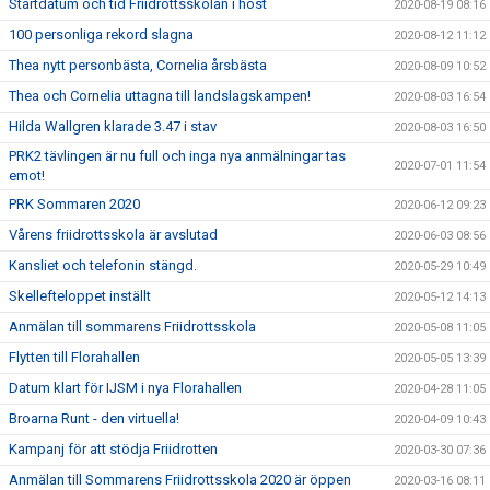
Startdatum och tid Friidrottsskolan i höst
2020-08-19 08:16
100 personliga rekord slagna
2020-08-12 11:12
Thea nytt personbästa, Cornelia årsbästa
2020-08-09 10:52
Thea och Cornelia uttagna till landslagskampen!
2020-08-03 16:54
Hilda Wallgren klarade 3.47 i stav
2020-08-03 16:50
PRK2 tävlingen är nu full och inga nya anmälningar tas
2020-07-01 11:54
emot!
PRK Sommaren 2020
2020-06-12 09:23
Vårens friidrottsskola är avslutad
2020-06-03 08:56
Kansliet och telefonin stängd.
2020-05-29 10:49
Skellefteloppet inställt
2020-05-12 14:13
Anmälan till sommarens Friidrottsskola
2020-05-08 11:05
Flytten till Florahallen
2020-05-05 13:39
Datum klart för IJSM i nya Florahallen
2020-04-28 11:05
Broarna Runt - den virtuella!
2020-04-09 10:43
Kampanj för att stödja Friidrotten
2020-03-30 07:36
Anmälan till Sommarens Friidrottsskola 2020 är öppen
2020-03-16 08:11