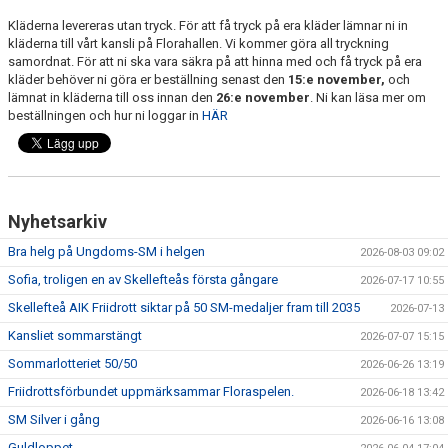
MINIORLANDSLAGET
Kläderna levereras utan tryck. För att få tryck på era kläder lämnar ni in
kläderna till vårt kansli på Florahallen. Vi kommer göra all tryckning
samordnat. För att ni ska vara säkra på att hinna med och få tryck på era
kläder behöver ni göra er beställning senast den
15:e november,
och
lämnat in kläderna till oss innan den
26:e november
. Ni kan läsa mer om
beställningen och hur ni loggar in
HÄR
Nyhetsarkiv
Bra helg på Ungdoms-SM i helgen
2026-08-03 09:02
Sofia, troligen en av Skellefteås första gångare
2026-07-17 10:55
Skellefteå AIK Friidrott siktar på 50 SM-medaljer fram till 2035
2026-07-13
Kansliet sommarstängt
2026-07-07 15:15
Sommarlotteriet 50/50
2026-06-26 13:19
Friidrottsförbundet uppmärksammar Floraspelen.
2026-06-18 13:42
SM Silver i gång
2026-06-16 13:08
Guldloppet