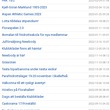
PRK 15/2
2023-02-09 07:54
Kjell-Göran Marklund 1935-2023
2023-02-04 15:26
Aspen Athletic Games 2023
2023-01-25 09:24
Lotta tilldelas stipendium!
2023-01-18 08:21
Floraspelen 2.0
2023-01-11 13:55
Anmälan till friidrottsskola för nya medlemmar
2023-01-11 09:01
Julförsäljning Newbody
2022-12-16 10:07
Klubbkläder finns att hämta!
2022-12-05 09:15
Newbody är här!
2022-11-14 08:12
Gräsroten
2022-11-10 08:13
Testa löparbanorna under nästa vecka!
2022-10-28 15:59
Parafriidrottsläger 19-20 november i Skellefteå
2022-10-12 09:46
Välkomna till ett rysligt äventyr!
2022-10-06 10:04
Höstlov på Florahallen!
2022-09-30 08:45
Dags att beställa klubbkläder
2022-09-28 08:41
Castorama 17/9 inställd
2022-09-15 04:32