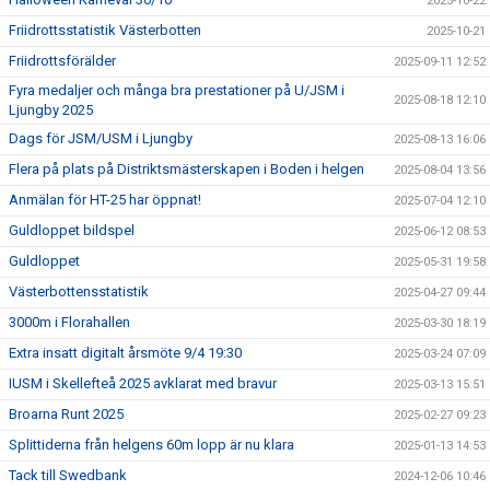
2025-10-22
Friidrottsstatistik Västerbotten
2025-10-21
Friidrottsförälder
2025-09-11 12:52
Fyra medaljer och många bra prestationer på U/JSM i
2025-08-18 12:10
Ljungby 2025
Dags för JSM/USM i Ljungby
2025-08-13 16:06
Flera på plats på Distriktsmästerskapen i Boden i helgen
2025-08-04 13:56
Anmälan för HT-25 har öppnat!
2025-07-04 12:10
Guldloppet bildspel
2025-06-12 08:53
Guldloppet
2025-05-31 19:58
Västerbottensstatistik
2025-04-27 09:44
3000m i Florahallen
2025-03-30 18:19
Extra insatt digitalt årsmöte 9/4 19:30
2025-03-24 07:09
IUSM i Skellefteå 2025 avklarat med bravur
2025-03-13 15:51
Broarna Runt 2025
2025-02-27 09:23
Splittiderna från helgens 60m lopp är nu klara
2025-01-13 14:53
Tack till Swedbank
2024-12-06 10:46