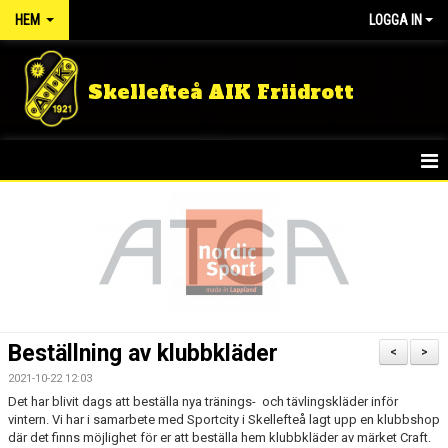
HEM
LOGGA IN
Skellefteå AIK Friidrott
START
NYHETER
FÖRENINGEN
TÄVLINGSRESULTAT
Beställning av klubbkläder
<
>
DOKUMENT
2021-10-22 12:03
Det har blivit dags att beställa nya tränings- och tävlingskläder inför
vintern. Vi har i samarbete med Sportcity i Skellefteå lagt upp en klubbshop
GULDLOPPET
där det finns möjlighet för er att beställa hem klubbkläder av märket Craft.