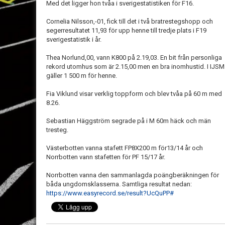
Med det ligger hon tvåa i sverigestatistiken för F16.
Cornelia Nilsson,-01, fick till det i två bratrestegshopp och
segerresultatet 11,93 för upp henne till tredje plats i F19
sverigestatistik i år.
Thea Norlund,00, vann K800 på 2.19,03. En bit från personliga
rekord utomhus som är 2.15,00 men en bra inomhustid. I IJSM
gäller 1 500 m för henne.
Fia Viklund visar verklig toppform och blev tvåa på 60 m med
8.26.
Sebastian Häggström segrade på i M 60m häck och män
tresteg.
Västerbotten vanna stafett FP8X200 m för13/14 år och
Norrbotten vann stafetten för PF 15/17 år.
Norrbotten vanna den sammanlagda poängberäkningen för
båda ungdomsklasserna. Samtliga resultat nedan:
https://www.easyrecord.se/result?UcQuPP#