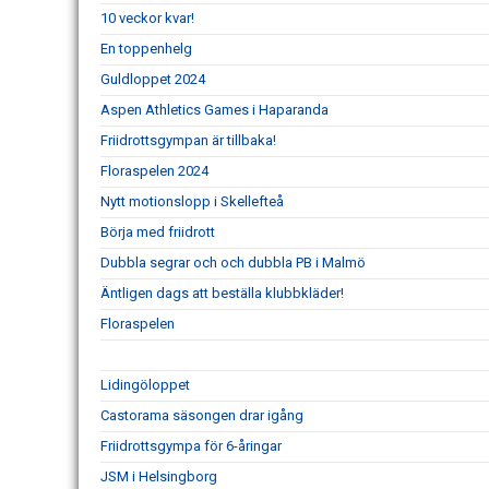
10 veckor kvar!
En toppenhelg
Guldloppet 2024
Aspen Athletics Games i Haparanda
Friidrottsgympan är tillbaka!
Floraspelen 2024
Nytt motionslopp i Skellefteå
Börja med friidrott
Dubbla segrar och och dubbla PB i Malmö
Äntligen dags att beställa klubbkläder!
Floraspelen
Lidingöloppet
Castorama säsongen drar igång
Friidrottsgympa för 6-åringar
JSM i Helsingborg