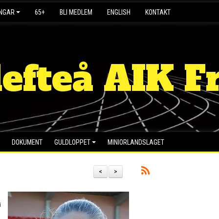
INGAR
65+
BLI MEDLEM
ENGLISH
KONTAKT
lefteå AIK Fr
DOKUMENT
GULDLOPPET
MINIORLANDSLAGET
<
>
i