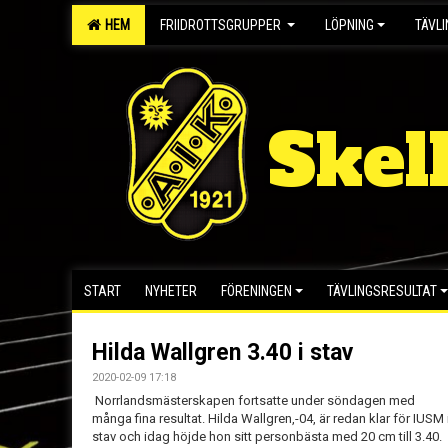
HEM
FRIIDROTTSGRUPPER
LÖPNING
TÄVL
Skel
START
NYHETER
FÖRENINGEN
TÄVLINGSRESULTAT
Hilda Wallgren 3.40 i stav
2020-02-09 17:18
Norrlandsmästerskapen fortsatte under söndagen med
många fina resultat. Hilda Wallgren,-04, är redan klar för IUSM 
stav och idag höjde hon sitt personbästa med 20 cm till 3.40.