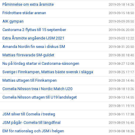
Påminnelse om extra årsmöte
2019-09-18 14:26
Friidrottare städar arenan
2019-09-15 18:50
AIK gympan
2019-09-09 09:50
Castorama 2 flyttas till 15 september
2019-09-06 20:00
Extra Årsmöte angående IJSM 2021
2019-09-03 12:22
Amanda Nordin fin sexa i diskus SM
2019-08-31 20:50
Mattias försvarade SM-guldet
2019-08-30 18:40
Nu på lördag startar vi Castorama-säsongen
2019-08-27 12:08
Sverige i Finnkampen, Mattias bäste svensk i slägga
2019-08-25 17:17
Mattias uttagen till Finnkampen
2019-08-20 14:46
Cornelia Nilsson trea i Nordic Match U20
2019-08-18 13:26
Cornelia Nilsson uttagen till U19 landslaget
2019-08-13 14:55
2019-08-11 19:19
JSM silver till Cornelia i tresteg
2019-08-11 17:38
JSM pågår- Cornelia till längdfinal
2019-08-09 16:40
EM för nationslag och JSM i helgen
2019-08-08 18:26