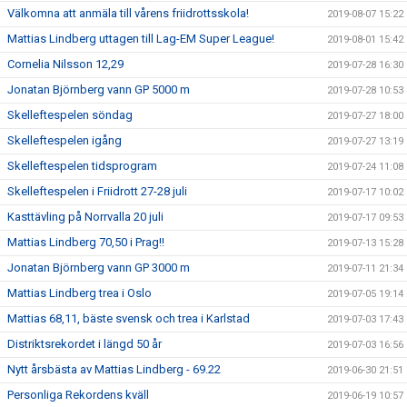
Välkomna att anmäla till vårens friidrottsskola!
2019-08-07 15:22
Mattias Lindberg uttagen till Lag-EM Super League!
2019-08-01 15:42
Cornelia Nilsson 12,29
2019-07-28 16:30
Jonatan Björnberg vann GP 5000 m
2019-07-28 10:53
Skelleftespelen söndag
2019-07-27 18:00
Skelleftespelen igång
2019-07-27 13:19
Skelleftespelen tidsprogram
2019-07-24 11:08
Skelleftespelen i Friidrott 27-28 juli
2019-07-17 10:02
Kasttävling på Norrvalla 20 juli
2019-07-17 09:53
Mattias Lindberg 70,50 i Prag!!
2019-07-13 15:28
Jonatan Björnberg vann GP 3000 m
2019-07-11 21:34
Mattias Lindberg trea i Oslo
2019-07-05 19:14
Mattias 68,11, bäste svensk och trea i Karlstad
2019-07-03 17:43
Distriktsrekordet i längd 50 år
2019-07-03 16:56
Nytt årsbästa av Mattias Lindberg - 69.22
2019-06-30 21:51
Personliga Rekordens kväll
2019-06-19 10:57