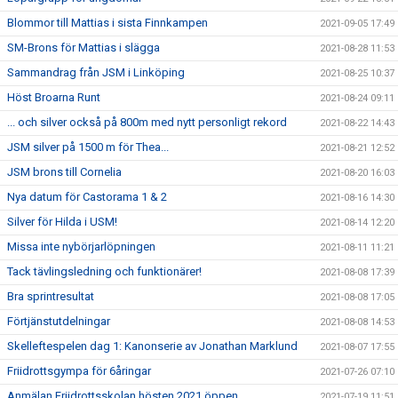
Blommor till Mattias i sista Finnkampen
2021-09-05 17:49
SM-Brons för Mattias i slägga
2021-08-28 11:53
Sammandrag från JSM i Linköping
2021-08-25 10:37
Höst Broarna Runt
2021-08-24 09:11
... och silver också på 800m med nytt personligt rekord
2021-08-22 14:43
JSM silver på 1500 m för Thea...
2021-08-21 12:52
JSM brons till Cornelia
2021-08-20 16:03
Nya datum för Castorama 1 & 2
2021-08-16 14:30
Silver för Hilda i USM!
2021-08-14 12:20
Missa inte nybörjarlöpningen
2021-08-11 11:21
Tack tävlingsledning och funktionärer!
2021-08-08 17:39
Bra sprintresultat
2021-08-08 17:05
Förtjänstutdelningar
2021-08-08 14:53
Skelleftespelen dag 1: Kanonserie av Jonathan Marklund
2021-08-07 17:55
Friidrottsgympa för 6åringar
2021-07-26 07:10
Anmälan Friidrottsskolan hösten 2021 öppen
2021-07-19 11:51