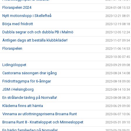
Floraspelen 2024
2024-01-08 15:53
Nytt motionslopp i Skellefteå
2023-12-21 08:01
Börja med friidrott
2023-12-19 08:18
Dubbla segrar och och dubbla PB i Malmö
2023-12-05 12:24
Äntligen dags att beställa klubbkläder!
2023-11-07 09:54
Floraspelen
2023-11-06 14:53
2023-10-30 07:45
Lidingöloppet
2023-09-29 09:08
Castorama säsongen drar igång
2023-08-24 14:08
Friidrottsgympa för 6-åringar
2023-08-18 09:00
JSM i Helsingborg
2023-08-14 10:34
En strålande tävling på Norrvalla!
2023-08-08 08:20
Kläderna finns att hämta
2023-06-29 09:00
Vinnarna av utlottningspriserna Broarna Runt
2023-06-07 10:06
Broarna Runt 8 - Knatteloppet och Minnesloppet
2023-05-31 09:10
En härlig familjedag på Norrvalla!
2023-05-29 09:01