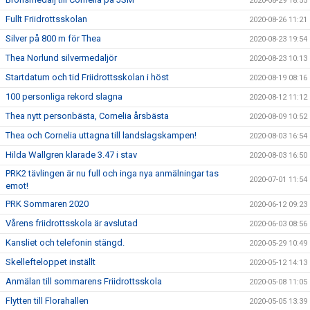
2020-08-29 18:55
Fullt Friidrottsskolan
2020-08-26 11:21
Silver på 800 m för Thea
2020-08-23 19:54
Thea Norlund silvermedaljör
2020-08-23 10:13
Startdatum och tid Friidrottsskolan i höst
2020-08-19 08:16
100 personliga rekord slagna
2020-08-12 11:12
Thea nytt personbästa, Cornelia årsbästa
2020-08-09 10:52
Thea och Cornelia uttagna till landslagskampen!
2020-08-03 16:54
Hilda Wallgren klarade 3.47 i stav
2020-08-03 16:50
PRK2 tävlingen är nu full och inga nya anmälningar tas
2020-07-01 11:54
emot!
PRK Sommaren 2020
2020-06-12 09:23
Vårens friidrottsskola är avslutad
2020-06-03 08:56
Kansliet och telefonin stängd.
2020-05-29 10:49
Skellefteloppet inställt
2020-05-12 14:13
Anmälan till sommarens Friidrottsskola
2020-05-08 11:05
Flytten till Florahallen
2020-05-05 13:39