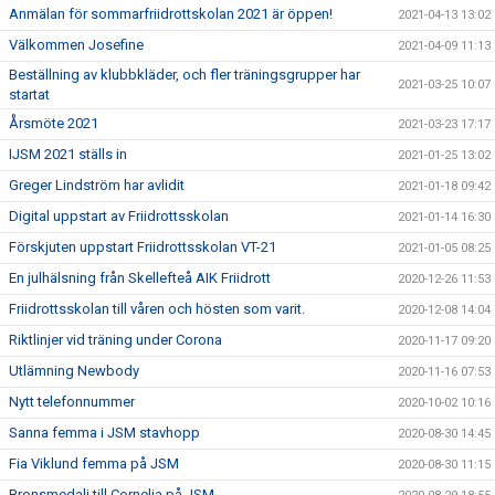
Anmälan för sommarfriidrottskolan 2021 är öppen!
2021-04-13 13:02
Välkommen Josefine
2021-04-09 11:13
Beställning av klubbkläder, och fler träningsgrupper har
2021-03-25 10:07
startat
Årsmöte 2021
2021-03-23 17:17
IJSM 2021 ställs in
2021-01-25 13:02
Greger Lindström har avlidit
2021-01-18 09:42
Digital uppstart av Friidrottsskolan
2021-01-14 16:30
Förskjuten uppstart Friidrottsskolan VT-21
2021-01-05 08:25
En julhälsning från Skellefteå AIK Friidrott
2020-12-26 11:53
Friidrottsskolan till våren och hösten som varit.
2020-12-08 14:04
Riktlinjer vid träning under Corona
2020-11-17 09:20
Utlämning Newbody
2020-11-16 07:53
Nytt telefonnummer
2020-10-02 10:16
Sanna femma i JSM stavhopp
2020-08-30 14:45
Fia Viklund femma på JSM
2020-08-30 11:15
Bronsmedalj till Cornelia på JSM