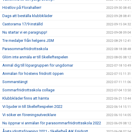
Höstlov på Florahallen!
2022-09-30 08:45
Dags att beställa klubbkläder
2022-09-28 08:41
Castorama 17/9 inställd
2022-09-15 04:32
Nu startar vi en paragrupp!
2022-09-08 09:04
Tre medaljer från helgens JSM
2022-08-29 12:41
Parasommarfriidrottsskola
2022-08-18 08:48
Glöm inte anmäla er till Skelleftespelen
2022-08-05 08:12
Anmäl dig till löpargruppen för ungdomar
2022-07-18 10:49
Anmälan för höstens friidrott öppen
2022-07-15 11:31
Sommarstängt
2022-07-11 11:06
Sommarfriidrottsskola collage
2022-07-04 13:50
Klubbkläder finns att hämta
2022-06-21 13:44
Vi bjuder in till Skelleftespelen 2022
2022-06-14 15:11
Vi söker en föreningsutvecklare
2022-06-10 14:05
Nu öppnar vi anmälan för parasommarfriidrottsskola 2022
2022-06-09 08:12
Årets idrottsförening 2021 - Skellefteå AIK Friidrott
2022-06-08 07:54