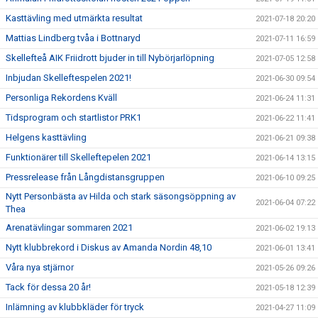
Kasttävling med utmärkta resultat
2021-07-18 20:20
Mattias Lindberg tvåa i Bottnaryd
2021-07-11 16:59
Skellefteå AIK Friidrott bjuder in till Nybörjarlöpning
2021-07-05 12:58
Inbjudan Skelleftespelen 2021!
2021-06-30 09:54
Personliga Rekordens Kväll
2021-06-24 11:31
Tidsprogram och startlistor PRK1
2021-06-22 11:41
Helgens kasttävling
2021-06-21 09:38
Funktionärer till Skelleftepelen 2021
2021-06-14 13:15
Pressrelease från Långdistansgruppen
2021-06-10 09:25
Nytt Personbästa av Hilda och stark säsongsöppning av
2021-06-04 07:22
Thea
Arenatävlingar sommaren 2021
2021-06-02 19:13
Nytt klubbrekord i Diskus av Amanda Nordin 48,10
2021-06-01 13:41
Våra nya stjärnor
2021-05-26 09:26
Tack för dessa 20 år!
2021-05-18 12:39
Inlämning av klubbkläder för tryck
2021-04-27 11:09