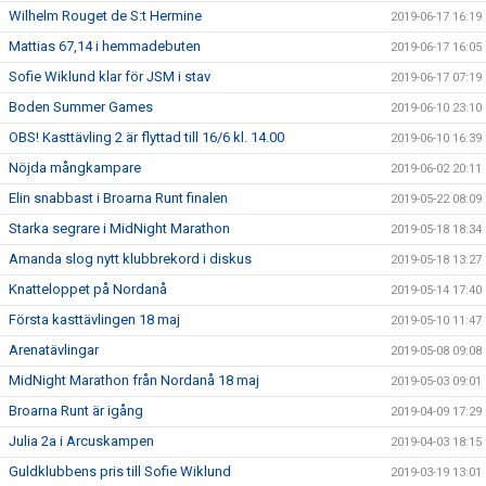
Wilhelm Rouget de S:t Hermine
2019-06-17 16:19
Mattias 67,14 i hemmadebuten
2019-06-17 16:05
Sofie Wiklund klar för JSM i stav
2019-06-17 07:19
Boden Summer Games
2019-06-10 23:10
OBS! Kasttävling 2 är flyttad till 16/6 kl. 14.00
2019-06-10 16:39
Nöjda mångkampare
2019-06-02 20:11
Elin snabbast i Broarna Runt finalen
2019-05-22 08:09
Starka segrare i MidNight Marathon
2019-05-18 18:34
Amanda slog nytt klubbrekord i diskus
2019-05-18 13:27
Knatteloppet på Nordanå
2019-05-14 17:40
Första kasttävlingen 18 maj
2019-05-10 11:47
Arenatävlingar
2019-05-08 09:08
MidNight Marathon från Nordanå 18 maj
2019-05-03 09:01
Broarna Runt är igång
2019-04-09 17:29
Julia 2a i Arcuskampen
2019-04-03 18:15
Guldklubbens pris till Sofie Wiklund
2019-03-19 13:01