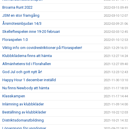
Broarna Runt 2022
2022-03-15 09:49
JSM en stor framgång
2022-03-10 12:07
Årsmötesinbjudan 14/3
2022-02-09 21:06
Skelleftespelen inne 19-20 februari
2022-02-03 12:45
Floraspelen 1.0
2022-01-10 12:53
Viktig info om covidrestriktioner på Floraspelen!
2021-12-29 16:51
Klubbkläderna finns att hämta
2021-12-27 14:24
Allmänhetens tid i Florahallen
2021-12-27 09:40
God Jul och gott nytt år!
2021-12-23 12:43
Happy Hour 1 december inställd
2021-11-30 13:10
Nu finns Newbody att hämta
2021-11-17 18:59
Klasskampen
2021-11-17 14:44
Inlämning av klubbkläder
2021-11-09 14:00
Beställning av klubbkläder
2021-10-22 12:03
Distriktsdomarutbildning
2021-10-21 14:32
Löpargrupp för ungdomar
2021-09-22 18:51