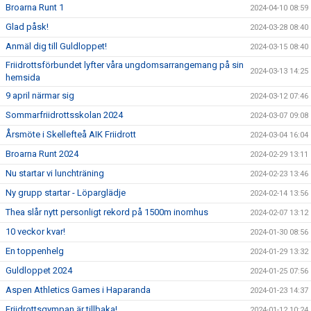
Broarna Runt 1
2024-04-10 08:59
Glad påsk!
2024-03-28 08:40
Anmäl dig till Guldloppet!
2024-03-15 08:40
Friidrottsförbundet lyfter våra ungdomsarrangemang på sin
2024-03-13 14:25
hemsida
9 april närmar sig
2024-03-12 07:46
Sommarfriidrottsskolan 2024
2024-03-07 09:08
Årsmöte i Skellefteå AIK Friidrott
2024-03-04 16:04
Broarna Runt 2024
2024-02-29 13:11
Nu startar vi lunchträning
2024-02-23 13:46
Ny grupp startar - Löparglädje
2024-02-14 13:56
Thea slår nytt personligt rekord på 1500m inomhus
2024-02-07 13:12
10 veckor kvar!
2024-01-30 08:56
En toppenhelg
2024-01-29 13:32
Guldloppet 2024
2024-01-25 07:56
Aspen Athletics Games i Haparanda
2024-01-23 14:37
Friidrottsgympan är tillbaka!
2024-01-12 10:24