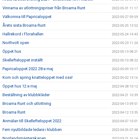
Vinnarna av utlottningspriser från Broarna Runt
2022-05-31 11:17
Välkomna till Papricaloppet
2022-05-27 09:59
Årets sista Broarna Runt
2022-05-25 13:52
Hallrekord i Florahallen
2022-05-24 14:43
Northvolt open
2022-05-23 11:24
Öppet hus
2022-05-13 08:21
Skellefteloppet inställt
2022-05-10 08:22
Papricaloppet 2022 28:e maj
2022-05-09 10:17
Kom och spring knatteloppet med oss!
2022-05-02 13:16
Öppet hus 12:e maj
2022-04-28 10:12
Beställning av klubbkläder
2022-04-21 10:39
Broarna Runt och utlottning
2022-04-13 09:51
Broarna Runt
2022-04-12 13:35
Anmälan till Skellefteloppet 2022
2022-04-07 10:01
Fem nyutbildade ledare i klubben
2022-04-05 07:48
Norrlandsmästerskapen
2022-03-21 16:14