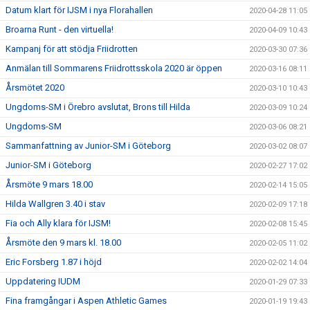
Datum klart för IJSM i nya Florahallen
2020-04-28 11:05
Broarna Runt - den virtuella!
2020-04-09 10:43
Kampanj för att stödja Friidrotten
2020-03-30 07:36
Anmälan till Sommarens Friidrottsskola 2020 är öppen
2020-03-16 08:11
Årsmötet 2020
2020-03-10 10:43
Ungdoms-SM i Örebro avslutat, Brons till Hilda
2020-03-09 10:24
Ungdoms-SM
2020-03-06 08:21
Sammanfattning av Junior-SM i Göteborg
2020-03-02 08:07
Junior-SM i Göteborg
2020-02-27 17:02
Årsmöte 9 mars 18.00
2020-02-14 15:05
Hilda Wallgren 3.40 i stav
2020-02-09 17:18
Fia och Ally klara för IJSM!
2020-02-08 15:45
Årsmöte den 9 mars kl. 18.00
2020-02-05 11:02
Eric Forsberg 1.87 i höjd
2020-02-02 14:04
Uppdatering IUDM
2020-01-29 07:33
Fina framgångar i Aspen Athletic Games
2020-01-19 19:43