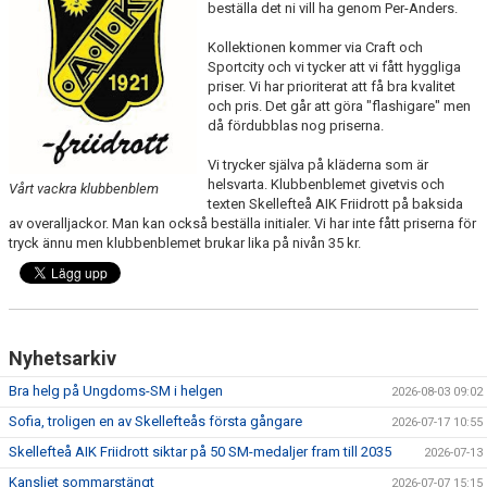
beställa det ni vill ha genom Per-Anders.
MINIORLANDSLAGET
Kollektionen kommer via Craft och
Sportcity och vi tycker att vi fått hyggliga
priser. Vi har prioriterat att få bra kvalitet
och pris. Det går att göra "flashigare" men
då fördubblas nog priserna.
Vi trycker själva på kläderna som är
helsvarta. Klubbenblemet givetvis och
Vårt vackra klubbenblem
texten Skellefteå AIK Friidrott på baksida
av overalljackor. Man kan också beställa initialer. Vi har inte fått priserna för
tryck ännu men klubbenblemet brukar lika på nivån 35 kr.
Nyhetsarkiv
Bra helg på Ungdoms-SM i helgen
2026-08-03 09:02
Sofia, troligen en av Skellefteås första gångare
2026-07-17 10:55
Skellefteå AIK Friidrott siktar på 50 SM-medaljer fram till 2035
2026-07-13
Kansliet sommarstängt
2026-07-07 15:15