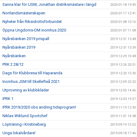
Sanna klar för IJSM, Jonathan distriksmästare i längd
2020-01-18 19:40
Norrlandsmästerskapen
2020-01-17 12:41
Nyheter från Riksidrottsförbundet
2020-01-08 10:16
Öppna Ungdoms-DM inomhus 2020
2020-01-07 11:08
Nyårsbänken 2019 prispall
2019-12-31 13:48
Nyårsbänken 2019
2019-12-31 13:39
Nyårsbänken
2019-12-29 10:48
PRK 2 28/12
2019-12-26 20:51
Dags för Klubbresa till Haparanda
2019-12-20 15:30
Inomhus JSM till Skellefteå 2021
2019-12-09 22:32
Utprovning av klubbkläder
2019-12-05 14:46
IPRK 1
2019-12-03 19:57
IPRK 2019/2020 obs ändring tidsprogram!
2019-11-19 12:30
Niklas Wiklund Sportchef
2019-11-01 14:38
Löpträning i Kristineberg
2019-09-19 15:52
Unga lokalvårdare!
2019-09-18 17:46