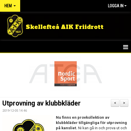
HEM
LOGGA IN
Skellefteå AIK Friidrott
START
NYHETER
FÖRENINGEN
TÄVLINGSRESULTAT
Utprovning av klubbkläder
<
>
DOKUMENT
2019-12-05 14:46
Nu finns en provkollektion av
GULDLOPPET
klubbkläder tillgängliga för utprovning
på kansliet.
Ni kan gå in och prova ut och