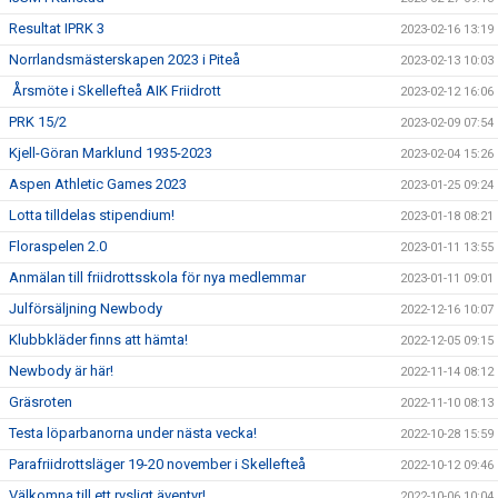
Resultat IPRK 3
2023-02-16 13:19
Norrlandsmästerskapen 2023 i Piteå
2023-02-13 10:03
Årsmöte i Skellefteå AIK Friidrott
2023-02-12 16:06
PRK 15/2
2023-02-09 07:54
Kjell-Göran Marklund 1935-2023
2023-02-04 15:26
Aspen Athletic Games 2023
2023-01-25 09:24
Lotta tilldelas stipendium!
2023-01-18 08:21
Floraspelen 2.0
2023-01-11 13:55
Anmälan till friidrottsskola för nya medlemmar
2023-01-11 09:01
Julförsäljning Newbody
2022-12-16 10:07
Klubbkläder finns att hämta!
2022-12-05 09:15
Newbody är här!
2022-11-14 08:12
Gräsroten
2022-11-10 08:13
Testa löparbanorna under nästa vecka!
2022-10-28 15:59
Parafriidrottsläger 19-20 november i Skellefteå
2022-10-12 09:46
Välkomna till ett rysligt äventyr!
2022-10-06 10:04