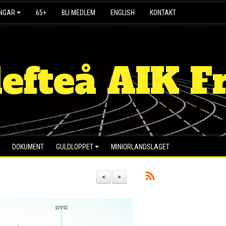
INGAR
65+
BLI MEDLEM
ENGLISH
KONTAKT
lefteå AIK Fr
DOKUMENT
GULDLOPPET
MINIORLANDSLAGET
<
>