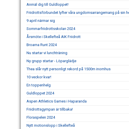
Anmäl dig till Guldloppet!
Friidrottsförbundet lyfter våra ungdomsarrangemang på sin 
9 april närmar sig
Sommarfriidrottsskolan 2024
Årsmöte i Skellefteå AIK Friidrott
Broarna Runt 2024
Nu startar vi lunchträning
Ny grupp startar - Löparglädje
Thea slår nytt personligt rekord på 1500m inomhus
10 veckor kvar!
En toppenhelg
Guldloppet 2024
Aspen Athletics Games i Haparanda
Friidrottsgympan är tillbaka!
Floraspelen 2024
Nytt motionslopp i Skellefteå