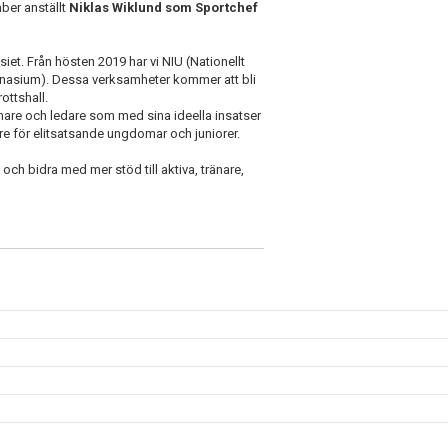
mber anställt
Niklas Wiklund som Sportchef
iet. Från hösten 2019 har vi NIU (Nationellt
mnasium). Dessa verksamheter kommer att bli
rottshall.
änare och ledare som med sina ideella insatser
re för elitsatsande ungdomar och juniorer.
 och bidra med mer stöd till aktiva, tränare,