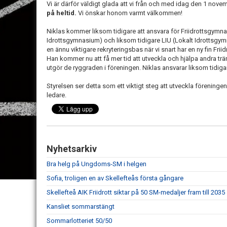
Vi är därför väldigt glada att vi från och med idag den 1 nove
på heltid.
Vi önskar honom varmt välkommen!
Niklas kommer liksom tidigare att ansvara för Friidrottsgymnas
Idrottsgymnasium) och liksom tidigare LIU (Lokalt Idrottsgy
en ännu viktigare rekryteringsbas när vi snart har en ny fin Friid
Han kommer nu att få mer tid att utveckla och hjälpa andra tr
utgör de ryggraden i föreningen. Niklas ansvarar liksom tidiga
Styrelsen ser detta som ett viktigt steg att utveckla föreningen
ledare.
Nyhetsarkiv
Bra helg på Ungdoms-SM i helgen
Sofia, troligen en av Skellefteås första gångare
Skellefteå AIK Friidrott siktar på 50 SM-medaljer fram till 2035
Kansliet sommarstängt
Sommarlotteriet 50/50