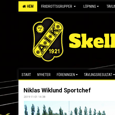
HEM
FRIIDROTTSGRUPPER
LÖPNING
TÄVL
Skel
START
NYHETER
FÖRENINGEN
TÄVLINGSRESULTAT
Niklas Wiklund Sportchef
2019-11-01 14:38