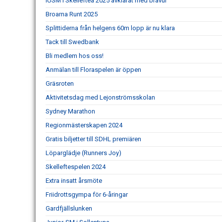
IUSM i Skellefteå 2025 avklarat med bravur
Broarna Runt 2025
Splittiderna från helgens 60m lopp är nu klara
Tack till Swedbank
Bli medlem hos oss!
Anmälan till Floraspelen är öppen
Gräsroten
Aktivitetsdag med Lejonströmsskolan
Sydney Marathon
Regionmästerskapen 2024
Gratis biljetter till SDHL premiären
Löparglädje (Runners Joy)
Skelleftespelen 2024
Extra insatt årsmöte
Friidrottsgympa för 6-åringar
Gardfjällslunken