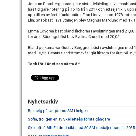
Jonatan Björnberg sprang inte sista deltävlingen var snabbast 
has tidigare notering på 16,45 från 2017 och ett rejält kliv upp
upp till en av årets funktionärer Elon Lindvall som 1978 noter
Elin. Snabbast i avslutningen blev Magnus Marklund med 17,1
Emma Lövgren bäst bland flickorna i avslutningen med 21,08 
för året. Säsongsbäst blev Evelina Crusell med 20,05.
Bland pojkarna var Gustav Berggren bäst i avslutningen med 1
med 18,52. Dennis Sandström tvåa igår liksom för året på 19,2
Tack för i år vi ses nästa år!
Nyhetsarkiv
Bra helg på Ungdoms-SM i helgen
Sofia, troligen en av Skellefteås första gångare
Skellefteå AIK Friidrott siktar på 50 SM-medaljer fram till 2035