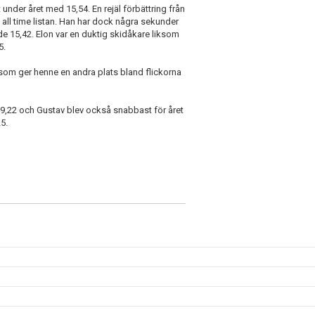
under året med 15,54. En rejäl förbättring från
 i all time listan. Han har dock några sekunder
ade 15,42. Elon var en duktig skidåkare liksom
5.
som ger henne en andra plats bland flickorna
9,22 och Gustav blev också snabbast för året
5.