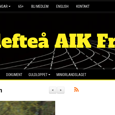
INGAR
65+
BLI MEDLEM
ENGLISH
KONTAKT
lefteå AIK Fr
DOKUMENT
GULDLOPPET
MINIORLANDSLAGET
n
<
>