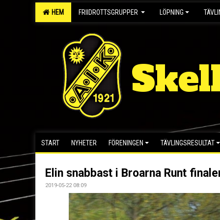
HEM
FRIIDROTTSGRUPPER
LÖPNING
TÄVL
Skel
START
NYHETER
FÖRENINGEN
TÄVLINGSRESULTAT
Elin snabbast i Broarna Runt finale
2019-05-22 08:09