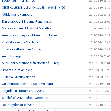
Boden Summer Games
2019-06-10 23:10
OBS! Kasttävling 2 är flyttad till 16/6 kl. 14.00
2019-06-10 16:39
Nöjda mångkampare
2019-06-02 20:11
Elin snabbast i Broarna Runt finalen
2019-05-22 08:09
Starka segrare i MidNight Marathon
2019-05-18 18:34
Amanda slog nytt klubbrekord i diskus
2019-05-18 13:27
Knatteloppet på Nordanå
2019-05-14 17:40
Första kasttävlingen 18 maj
2019-05-10 11:47
Arenatävlingar
2019-05-08 09:08
MidNight Marathon från Nordanå 18 maj
2019-05-03 09:01
Broarna Runt är igång
2019-04-09 17:29
Julia 2a i Arcuskampen
2019-04-03 18:15
Guldklubbens pris till Sofie Wiklund
2019-03-19 13:01
Inbjudan till Broarna runt 2019
2019-03-07 12:50
Skellefteå AIK Friidrott webshop
2019-02-27 11:12
Bottnarydskastet 2018
2018-06-18 10:17