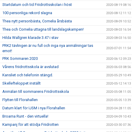
Startdatum och tid Friidrottsskolan i höst
2020-08-19 08:16
100 personliga rekord slagna
2020-08-12 11:12
Thea nytt personbästa, Cornelia årsbästa
2020-08-09 10:52
Thea och Cornelia uttagna till landslagskampen!
2020-08-03 16:54
Hilda Wallgren klarade 3.47 i stav
2020-08-03 16:50
PRK2 tävlingen är nu full och inga nya anmälningar tas
2020-07-01 11:54
emot!
PRK Sommaren 2020
2020-06-12 09:23
Vårens friidrottsskola är avslutad
2020-06-03 08:56
Kansliet och telefonin stängd.
2020-05-29 10:49
Skellefteloppet inställt
2020-05-12 14:13
Anmälan till sommarens Friidrottsskola
2020-05-08 11:05
Flytten till Florahallen
2020-05-05 13:39
Datum klart för IJSM i nya Florahallen
2020-04-28 11:05
Broarna Runt - den virtuella!
2020-04-09 10:43
Kampanj för att stödja Friidrotten
2020-03-30 07:36