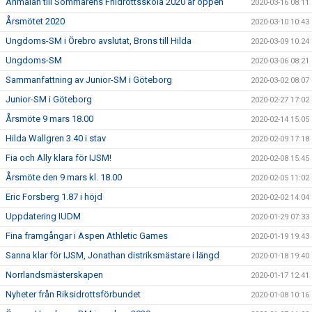
Anmälan till Sommarens Friidrottsskola 2020 är öppen
2020-03-16 08:11
Årsmötet 2020
2020-03-10 10:43
Ungdoms-SM i Örebro avslutat, Brons till Hilda
2020-03-09 10:24
Ungdoms-SM
2020-03-06 08:21
Sammanfattning av Junior-SM i Göteborg
2020-03-02 08:07
Junior-SM i Göteborg
2020-02-27 17:02
Årsmöte 9 mars 18.00
2020-02-14 15:05
Hilda Wallgren 3.40 i stav
2020-02-09 17:18
Fia och Ally klara för IJSM!
2020-02-08 15:45
Årsmöte den 9 mars kl. 18.00
2020-02-05 11:02
Eric Forsberg 1.87 i höjd
2020-02-02 14:04
Uppdatering IUDM
2020-01-29 07:33
Fina framgångar i Aspen Athletic Games
2020-01-19 19:43
Sanna klar för IJSM, Jonathan distriksmästare i längd
2020-01-18 19:40
Norrlandsmästerskapen
2020-01-17 12:41
Nyheter från Riksidrottsförbundet
2020-01-08 10:16