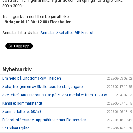
och äldre. Träningen är riktar sig till de som vill springa lite längre, cirka
MINIORLANDSLAGET
800m-3000m.
Träningen kommer till en början att ske:
Lördagar kl.10.30 -12.00 i Florahallen.
Anmälan hittar du här:
Anmälan Skellefteå AIK Friidrott
Nyhetsarkiv
Bra helg på Ungdoms-SM i helgen
2026-08-03 09:02
Sofia, troligen en av Skellefteås första gångare
2026-07-17 10:55
Skellefteå AIK Friidrott siktar på 50 SM-medaljer fram till 2035
2026-07-13
Kansliet sommarstängt
2026-07-07 15:15
Sommarlotteriet 50/50
2026-06-26 13:19
Friidrottsförbundet uppmärksammar Floraspelen.
2026-06-18 13:42
SM Silver i gång
2026-06-16 13:08