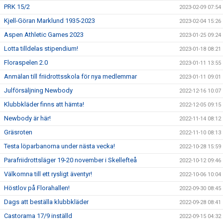
PRK 15/2
2023-02-09 07:54
Kjell-Göran Marklund 1935-2023
2023-02-04 15:26
Aspen Athletic Games 2023
2023-01-25 09:24
Lotta tilldelas stipendium!
2023-01-18 08:21
Floraspelen 2.0
2023-01-11 13:55
Anmälan till friidrottsskola för nya medlemmar
2023-01-11 09:01
Julförsäljning Newbody
2022-12-16 10:07
Klubbkläder finns att hämta!
2022-12-05 09:15
Newbody är här!
2022-11-14 08:12
Gräsroten
2022-11-10 08:13
Testa löparbanorna under nästa vecka!
2022-10-28 15:59
Parafriidrottsläger 19-20 november i Skellefteå
2022-10-12 09:46
Välkomna till ett rysligt äventyr!
2022-10-06 10:04
Höstlov på Florahallen!
2022-09-30 08:45
Dags att beställa klubbkläder
2022-09-28 08:41
Castorama 17/9 inställd
2022-09-15 04:32