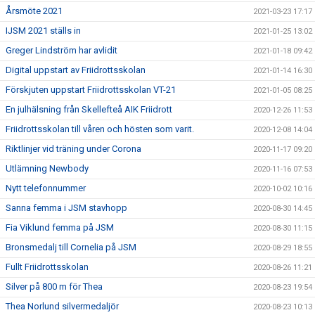
Årsmöte 2021
2021-03-23 17:17
IJSM 2021 ställs in
2021-01-25 13:02
Greger Lindström har avlidit
2021-01-18 09:42
Digital uppstart av Friidrottsskolan
2021-01-14 16:30
Förskjuten uppstart Friidrottsskolan VT-21
2021-01-05 08:25
En julhälsning från Skellefteå AIK Friidrott
2020-12-26 11:53
Friidrottsskolan till våren och hösten som varit.
2020-12-08 14:04
Riktlinjer vid träning under Corona
2020-11-17 09:20
Utlämning Newbody
2020-11-16 07:53
Nytt telefonnummer
2020-10-02 10:16
Sanna femma i JSM stavhopp
2020-08-30 14:45
Fia Viklund femma på JSM
2020-08-30 11:15
Bronsmedalj till Cornelia på JSM
2020-08-29 18:55
Fullt Friidrottsskolan
2020-08-26 11:21
Silver på 800 m för Thea
2020-08-23 19:54
Thea Norlund silvermedaljör
2020-08-23 10:13