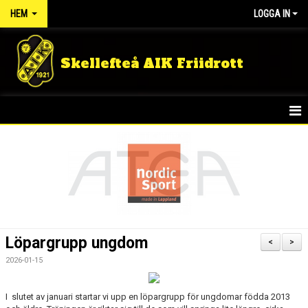
HEM
LOGGA IN
Skellefteå AIK Friidrott
START
NYHETER
FÖRENINGEN
TÄVLINGSRESULTAT
Löpargrupp ungdom
<
>
DOKUMENT
2026-01-15
GULDLOPPET
I slutet av januari startar vi upp en löpargrupp för ungdomar födda 2013