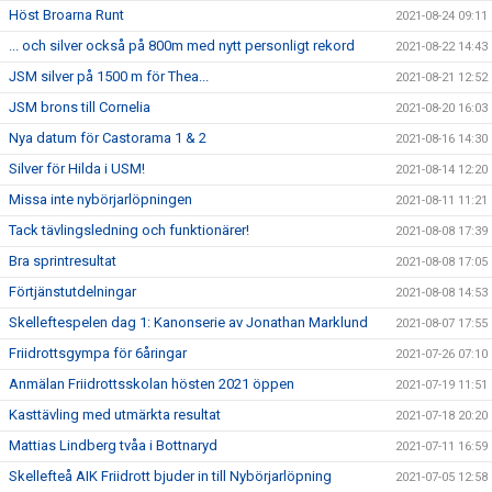
Höst Broarna Runt
2021-08-24 09:11
... och silver också på 800m med nytt personligt rekord
2021-08-22 14:43
JSM silver på 1500 m för Thea...
2021-08-21 12:52
JSM brons till Cornelia
2021-08-20 16:03
Nya datum för Castorama 1 & 2
2021-08-16 14:30
Silver för Hilda i USM!
2021-08-14 12:20
Missa inte nybörjarlöpningen
2021-08-11 11:21
Tack tävlingsledning och funktionärer!
2021-08-08 17:39
Bra sprintresultat
2021-08-08 17:05
Förtjänstutdelningar
2021-08-08 14:53
Skelleftespelen dag 1: Kanonserie av Jonathan Marklund
2021-08-07 17:55
Friidrottsgympa för 6åringar
2021-07-26 07:10
Anmälan Friidrottsskolan hösten 2021 öppen
2021-07-19 11:51
Kasttävling med utmärkta resultat
2021-07-18 20:20
Mattias Lindberg tvåa i Bottnaryd
2021-07-11 16:59
Skellefteå AIK Friidrott bjuder in till Nybörjarlöpning
2021-07-05 12:58