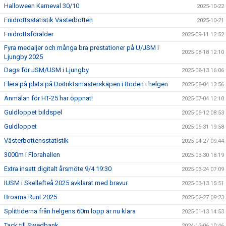
Halloween Karneval 30/10
2025-10-22
Friidrottsstatistik Västerbotten
2025-10-21
Friidrottsförälder
2025-09-11 12:52
Fyra medaljer och många bra prestationer på U/JSM i
2025-08-18 12:10
Ljungby 2025
Dags för JSM/USM i Ljungby
2025-08-13 16:06
Flera på plats på Distriktsmästerskapen i Boden i helgen
2025-08-04 13:56
Anmälan för HT-25 har öppnat!
2025-07-04 12:10
Guldloppet bildspel
2025-06-12 08:53
Guldloppet
2025-05-31 19:58
Västerbottensstatistik
2025-04-27 09:44
3000m i Florahallen
2025-03-30 18:19
Extra insatt digitalt årsmöte 9/4 19:30
2025-03-24 07:09
IUSM i Skellefteå 2025 avklarat med bravur
2025-03-13 15:51
Broarna Runt 2025
2025-02-27 09:23
Splittiderna från helgens 60m lopp är nu klara
2025-01-13 14:53
Tack till Swedbank
2024-12-06 10:46