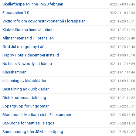
Skelleftespelen inne 19-20 februari
2022-02-03 12:45
Floraspelen 1.0
2022-01-10 12:53
Viktig info om covidrestriktioner på Floraspelen!
2021-12-29 16:51
Klubbkläderna finns att hämta
2021-12-27 14:24
Allmänhetens tid i Florahallen
2021-12-27 09:40
God Jul och gott nytt år!
2021-12-23 12:43
Happy Hour 1 december inställd
2021-11-30 13:10
Nu finns Newbody att hämta
2021-11-17 18:59
Klasskampen
2021-11-17 14:44
Inlämning av klubbkläder
2021-11-09 14:00
Beställning av klubbkläder
2021-10-22 12:03
Distriktsdomarutbildning
2021-10-21 14:32
Löpargrupp för ungdomar
2021-09-22 18:51
Blommor till Mattias i sista Finnkampen
2021-09-05 17:49
SM-Brons för Mattias i slägga
2021-08-28 11:53
Sammandrag från JSM i Linköping
2021-08-25 10:37