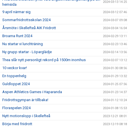
2024-03-13 14:25
hemsida
9 april närmar sig
2024-03-12 07:46
Sommarfriidrottsskolan 2024
2024-03-07 09:08
Årsmöte i Skellefteå AIK Friidrott
2024-03-04 16:04
Broarna Runt 2024
2024-02-29 13:11
Nu startar vi lunchträning
2024-02-23 13:46
Ny grupp startar - Löparglädje
2024-02-14 13:56
Thea slår nytt personligt rekord på 1500m inomhus
2024-02-07 13:12
10 veckor kvar!
2024-01-30 08:56
En toppenhelg
2024-01-29 13:32
Guldloppet 2024
2024-01-25 07:56
Aspen Athletics Games i Haparanda
2024-01-23 14:37
Friidrottsgympan är tillbaka!
2024-01-12 10:24
Floraspelen 2024
2024-01-08 15:53
Nytt motionslopp i Skellefteå
2023-12-21 08:01
Börja med friidrott
2023-12-19 08:18