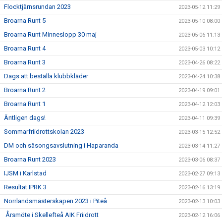
Flocktjärnsrundan 2023
2023-05-12 11:29
Broarna Runt 5
2023-05-10 08:00
Broarna Runt Minneslopp 30 maj
2023-05-06 11:13
Broarna Runt 4
2023-05-03 10:12
Broarna Runt 3
2023-04-26 08:22
Dags att beställa klubbkläder
2023-04-24 10:38
Broarna Runt 2
2023-04-19 09:01
Broarna Runt 1
2023-04-12 12:03
Äntligen dags!
2023-04-11 09:39
Sommarfriidrottskolan 2023
2023-03-15 12:52
DM och säsongsavslutning i Haparanda
2023-03-14 11:27
Broarna Runt 2023
2023-03-06 08:37
IJSM i Karlstad
2023-02-27 09:13
Resultat IPRK 3
2023-02-16 13:19
Norrlandsmästerskapen 2023 i Piteå
2023-02-13 10:03
Årsmöte i Skellefteå AIK Friidrott
2023-02-12 16:06