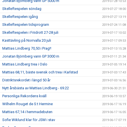
Jonatan Björnberg vann GP 5000 m
2019-07-28 10:53
Skelleftespelen söndag
2019-07-27 18:00
Skelleftespelen igång
2019-07-27 13:19
Skelleftespelen tidsprogram
2019-07-24 11:08
Skelleftespelen i Friidrott 27-28 juli
2019-07-17 10:02
Kasttävling på Norrvalla 20 juli
2019-07-17 09:53
Mattias Lindberg 70,50 i Prag!!
2019-07-13 15:28
Jonatan Björnberg vann GP 3000 m
2019-07-11 21:34
Mattias Lindberg trea i Oslo
2019-07-05 19:14
Mattias 68,11, bäste svensk och trea i Karlstad
2019-07-03 17:43
Distriktsrekordet i längd 50 år
2019-07-03 16:56
Nytt årsbästa av Mattias Lindberg - 69.22
2019-06-30 21:51
Personliga Rekordens kväll
2019-06-19 10:57
Wilhelm Rouget de S:t Hermine
2019-06-17 16:19
Mattias 67,14 i hemmadebuten
2019-06-17 16:05
Sofie Wiklund klar för JSM i stav
2019-06-17 07:19