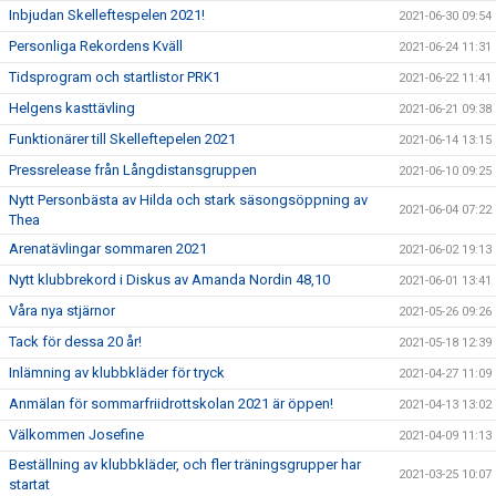
Inbjudan Skelleftespelen 2021!
2021-06-30 09:54
Personliga Rekordens Kväll
2021-06-24 11:31
Tidsprogram och startlistor PRK1
2021-06-22 11:41
Helgens kasttävling
2021-06-21 09:38
Funktionärer till Skelleftepelen 2021
2021-06-14 13:15
Pressrelease från Långdistansgruppen
2021-06-10 09:25
Nytt Personbästa av Hilda och stark säsongsöppning av
2021-06-04 07:22
Thea
Arenatävlingar sommaren 2021
2021-06-02 19:13
Nytt klubbrekord i Diskus av Amanda Nordin 48,10
2021-06-01 13:41
Våra nya stjärnor
2021-05-26 09:26
Tack för dessa 20 år!
2021-05-18 12:39
Inlämning av klubbkläder för tryck
2021-04-27 11:09
Anmälan för sommarfriidrottskolan 2021 är öppen!
2021-04-13 13:02
Välkommen Josefine
2021-04-09 11:13
Beställning av klubbkläder, och fler träningsgrupper har
2021-03-25 10:07
startat