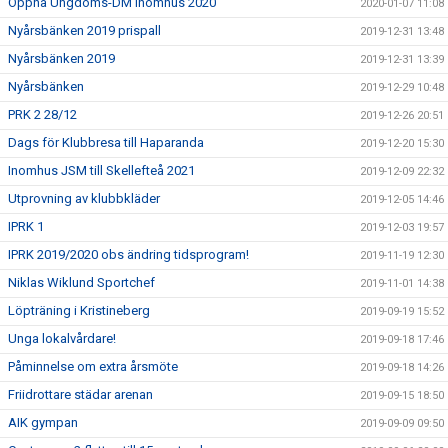
Öppna Ungdoms-DM inomhus 2020
2020-01-07 11:08
Nyårsbänken 2019 prispall
2019-12-31 13:48
Nyårsbänken 2019
2019-12-31 13:39
Nyårsbänken
2019-12-29 10:48
PRK 2 28/12
2019-12-26 20:51
Dags för Klubbresa till Haparanda
2019-12-20 15:30
Inomhus JSM till Skellefteå 2021
2019-12-09 22:32
Utprovning av klubbkläder
2019-12-05 14:46
IPRK 1
2019-12-03 19:57
IPRK 2019/2020 obs ändring tidsprogram!
2019-11-19 12:30
Niklas Wiklund Sportchef
2019-11-01 14:38
Löpträning i Kristineberg
2019-09-19 15:52
Unga lokalvårdare!
2019-09-18 17:46
Påminnelse om extra årsmöte
2019-09-18 14:26
Friidrottare städar arenan
2019-09-15 18:50
AIK gympan
2019-09-09 09:50