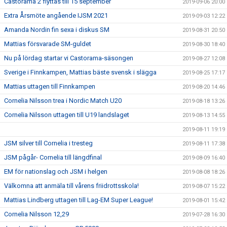
Castorama 2 flyttas till 15 september
2019-09-06 20:00
Extra Årsmöte angående IJSM 2021
2019-09-03 12:22
Amanda Nordin fin sexa i diskus SM
2019-08-31 20:50
Mattias försvarade SM-guldet
2019-08-30 18:40
Nu på lördag startar vi Castorama-säsongen
2019-08-27 12:08
Sverige i Finnkampen, Mattias bäste svensk i slägga
2019-08-25 17:17
Mattias uttagen till Finnkampen
2019-08-20 14:46
Cornelia Nilsson trea i Nordic Match U20
2019-08-18 13:26
Cornelia Nilsson uttagen till U19 landslaget
2019-08-13 14:55
2019-08-11 19:19
JSM silver till Cornelia i tresteg
2019-08-11 17:38
JSM pågår- Cornelia till längdfinal
2019-08-09 16:40
EM för nationslag och JSM i helgen
2019-08-08 18:26
Välkomna att anmäla till vårens friidrottsskola!
2019-08-07 15:22
Mattias Lindberg uttagen till Lag-EM Super League!
2019-08-01 15:42
Cornelia Nilsson 12,29
2019-07-28 16:30