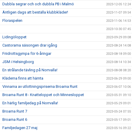
Dubbla segrar och och dubbla PB i Malmö
2023-12-05 12:24
Äntligen dags att beställa klubbkläder!
2023-11-07 09:54
Floraspelen
2023-11-06 14:53
2023-10-30 07:45
Lidingöloppet
2023-09-29 09:08
Castorama säsongen drar igång
2023-08-24 14:08
Friidrottsgympa för 6-åringar
2023-08-18 09:00
JSM i Helsingborg
2023-08-14 10:34
En strålande tävling på Norrvalla!
2023-08-08 08:20
Kläderna finns att hämta
2023-06-29 09:00
Vinnarna av utlottningspriserna Broarna Runt
2023-06-07 10:06
Broarna Runt 8 - Knatteloppet och Minnesloppet
2023-05-31 09:10
En härlig familjedag på Norrvalla!
2023-05-29 09:01
Broarna Runt 7
2023-05-24 07:55
Broarna Runt 6
2023-05-17 09:01
Familjedagen 27 maj
2023-05-16 09:22