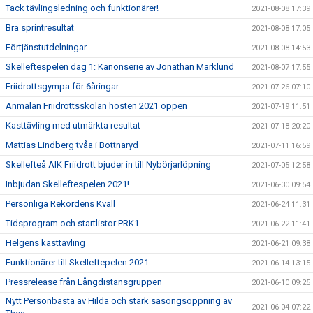
Tack tävlingsledning och funktionärer!
2021-08-08 17:39
Bra sprintresultat
2021-08-08 17:05
Förtjänstutdelningar
2021-08-08 14:53
Skelleftespelen dag 1: Kanonserie av Jonathan Marklund
2021-08-07 17:55
Friidrottsgympa för 6åringar
2021-07-26 07:10
Anmälan Friidrottsskolan hösten 2021 öppen
2021-07-19 11:51
Kasttävling med utmärkta resultat
2021-07-18 20:20
Mattias Lindberg tvåa i Bottnaryd
2021-07-11 16:59
Skellefteå AIK Friidrott bjuder in till Nybörjarlöpning
2021-07-05 12:58
Inbjudan Skelleftespelen 2021!
2021-06-30 09:54
Personliga Rekordens Kväll
2021-06-24 11:31
Tidsprogram och startlistor PRK1
2021-06-22 11:41
Helgens kasttävling
2021-06-21 09:38
Funktionärer till Skelleftepelen 2021
2021-06-14 13:15
Pressrelease från Långdistansgruppen
2021-06-10 09:25
Nytt Personbästa av Hilda och stark säsongsöppning av
2021-06-04 07:22