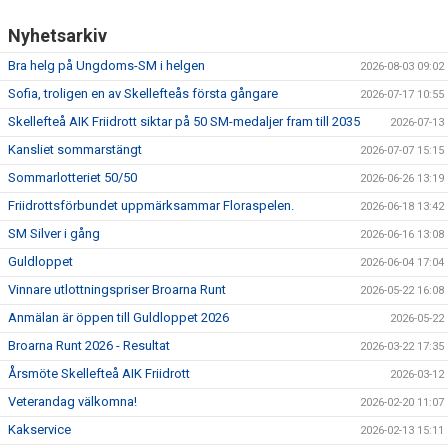
Nyhetsarkiv
Bra helg på Ungdoms-SM i helgen
2026-08-03 09:02
Sofia, troligen en av Skellefteås första gångare
2026-07-17 10:55
Skellefteå AIK Friidrott siktar på 50 SM-medaljer fram till 2035
2026-07-13
Kansliet sommarstängt
2026-07-07 15:15
Sommarlotteriet 50/50
2026-06-26 13:19
Friidrottsförbundet uppmärksammar Floraspelen.
2026-06-18 13:42
SM Silver i gång
2026-06-16 13:08
Guldloppet
2026-06-04 17:04
Vinnare utlottningspriser Broarna Runt
2026-05-22 16:08
Anmälan är öppen till Guldloppet 2026
2026-05-22
Broarna Runt 2026 - Resultat
2026-03-22 17:35
Årsmöte Skellefteå AIK Friidrott
2026-03-12
Veterandag välkomna!
2026-02-20 11:07
Kakservice
2026-02-13 15:11