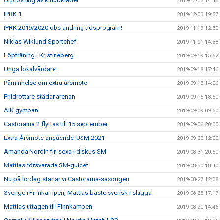
Utprovning av klubbkläder
2019-12-05 14:46
IPRK 1
2019-12-03 19:57
IPRK 2019/2020 obs ändring tidsprogram!
2019-11-19 12:30
Niklas Wiklund Sportchef
2019-11-01 14:38
Löpträning i Kristineberg
2019-09-19 15:52
Unga lokalvårdare!
2019-09-18 17:46
Påminnelse om extra årsmöte
2019-09-18 14:26
Friidrottare städar arenan
2019-09-15 18:50
AIK gympan
2019-09-09 09:50
Castorama 2 flyttas till 15 september
2019-09-06 20:00
Extra Årsmöte angående IJSM 2021
2019-09-03 12:22
Amanda Nordin fin sexa i diskus SM
2019-08-31 20:50
Mattias försvarade SM-guldet
2019-08-30 18:40
Nu på lördag startar vi Castorama-säsongen
2019-08-27 12:08
Sverige i Finnkampen, Mattias bäste svensk i slägga
2019-08-25 17:17
Mattias uttagen till Finnkampen
2019-08-20 14:46