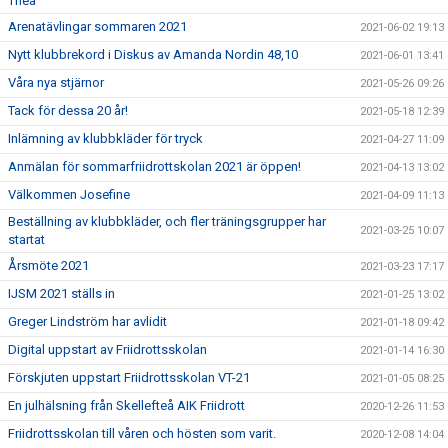
Thea
Arenatävlingar sommaren 2021
2021-06-02 19:13
Nytt klubbrekord i Diskus av Amanda Nordin 48,10
2021-06-01 13:41
Våra nya stjärnor
2021-05-26 09:26
Tack för dessa 20 år!
2021-05-18 12:39
Inlämning av klubbkläder för tryck
2021-04-27 11:09
Anmälan för sommarfriidrottskolan 2021 är öppen!
2021-04-13 13:02
Välkommen Josefine
2021-04-09 11:13
Beställning av klubbkläder, och fler träningsgrupper har
2021-03-25 10:07
startat
Årsmöte 2021
2021-03-23 17:17
IJSM 2021 ställs in
2021-01-25 13:02
Greger Lindström har avlidit
2021-01-18 09:42
Digital uppstart av Friidrottsskolan
2021-01-14 16:30
Förskjuten uppstart Friidrottsskolan VT-21
2021-01-05 08:25
En julhälsning från Skellefteå AIK Friidrott
2020-12-26 11:53
Friidrottsskolan till våren och hösten som varit.
2020-12-08 14:04