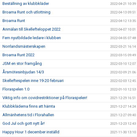
Beställning av klubbkläder
2022-04-21 10:39
Broarna Runt och utlottning
2022-04-13 09:51
Broarna Runt
2022-04-12 13:35
Anmälan till Skellefteloppet 2022
2022-04-07 10:01
Fem nyutbildade ledare i klubben
2022-04-05 07:48
Norrlandsmästerskapen
2022-03-21 16:14
Broarna Runt 2022
2022-03-15 09:49
JSM en stor framgång
2022-03-10 12:07
Årsmötesinbjudan 14/3
2022-02-09 21:06
Skelleftespelen inne 19-20 februari
2022-02-03 12:45
Floraspelen 1.0
2022-01-10 12:53
Viktig info om covidrestriktioner på Floraspelen!
2021-12-29 16:51
Klubbkläderna finns att hämta
2021-12-27 14:24
Allmänhetens tid i Florahallen
2021-12-27 09:40
God Jul och gott nytt år!
2021-12-23 12:43
Happy Hour 1 december inställd
2021-11-30 13:10