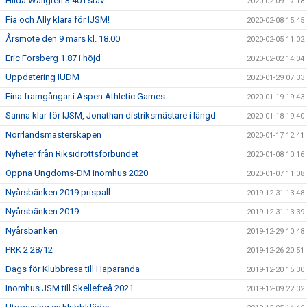
Hilda Wallgren 3.40 i stav
2020-02-09 17:18
Fia och Ally klara för IJSM!
2020-02-08 15:45
Årsmöte den 9 mars kl. 18.00
2020-02-05 11:02
Eric Forsberg 1.87 i höjd
2020-02-02 14:04
Uppdatering IUDM
2020-01-29 07:33
Fina framgångar i Aspen Athletic Games
2020-01-19 19:43
Sanna klar för IJSM, Jonathan distriksmästare i längd
2020-01-18 19:40
Norrlandsmästerskapen
2020-01-17 12:41
Nyheter från Riksidrottsförbundet
2020-01-08 10:16
Öppna Ungdoms-DM inomhus 2020
2020-01-07 11:08
Nyårsbänken 2019 prispall
2019-12-31 13:48
Nyårsbänken 2019
2019-12-31 13:39
Nyårsbänken
2019-12-29 10:48
PRK 2 28/12
2019-12-26 20:51
Dags för Klubbresa till Haparanda
2019-12-20 15:30
Inomhus JSM till Skellefteå 2021
2019-12-09 22:32