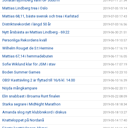
Jonatan Björnberg vann GP 3000 m
2019-07-11 21:34
Mattias Lindberg trea i Oslo
2019-07-05 19:14
Mattias 68,11, bäste svensk och trea i Karlstad
2019-07-03 17:43
Distriktsrekordet i längd 50 år
2019-07-03 16:56
Nytt årsbästa av Mattias Lindberg - 69.22
2019-06-30 21:51
Personliga Rekordens kväll
2019-06-19 10:57
Wilhelm Rouget de S:t Hermine
2019-06-17 16:19
Mattias 67,14 i hemmadebuten
2019-06-17 16:05
Sofie Wiklund klar för JSM i stav
2019-06-17 07:19
Boden Summer Games
2019-06-10 23:10
OBS! Kasttävling 2 är flyttad till 16/6 kl. 14.00
2019-06-10 16:39
Nöjda mångkampare
2019-06-02 20:11
Elin snabbast i Broarna Runt finalen
2019-05-22 08:09
Starka segrare i MidNight Marathon
2019-05-18 18:34
Amanda slog nytt klubbrekord i diskus
2019-05-18 13:27
Knatteloppet på Nordanå
2019-05-14 17:40