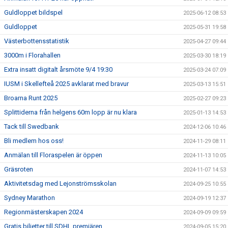
Guldloppet bildspel
2025-06-12 08:53
Guldloppet
2025-05-31 19:58
Västerbottensstatistik
2025-04-27 09:44
3000m i Florahallen
2025-03-30 18:19
Extra insatt digitalt årsmöte 9/4 19:30
2025-03-24 07:09
IUSM i Skellefteå 2025 avklarat med bravur
2025-03-13 15:51
Broarna Runt 2025
2025-02-27 09:23
Splittiderna från helgens 60m lopp är nu klara
2025-01-13 14:53
Tack till Swedbank
2024-12-06 10:46
Bli medlem hos oss!
2024-11-29 08:11
Anmälan till Floraspelen är öppen
2024-11-13 10:05
Gräsroten
2024-11-07 14:53
Aktivitetsdag med Lejonströmsskolan
2024-09-25 10:55
Sydney Marathon
2024-09-19 12:37
Regionmästerskapen 2024
2024-09-09 09:59
Gratis biljetter till SDHL premiären
2024-09-05 15:20