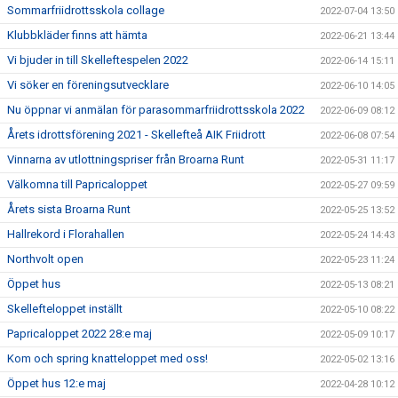
Sommarfriidrottsskola collage
2022-07-04 13:50
Klubbkläder finns att hämta
2022-06-21 13:44
Vi bjuder in till Skelleftespelen 2022
2022-06-14 15:11
Vi söker en föreningsutvecklare
2022-06-10 14:05
Nu öppnar vi anmälan för parasommarfriidrottsskola 2022
2022-06-09 08:12
Årets idrottsförening 2021 - Skellefteå AIK Friidrott
2022-06-08 07:54
Vinnarna av utlottningspriser från Broarna Runt
2022-05-31 11:17
Välkomna till Papricaloppet
2022-05-27 09:59
Årets sista Broarna Runt
2022-05-25 13:52
Hallrekord i Florahallen
2022-05-24 14:43
Northvolt open
2022-05-23 11:24
Öppet hus
2022-05-13 08:21
Skellefteloppet inställt
2022-05-10 08:22
Papricaloppet 2022 28:e maj
2022-05-09 10:17
Kom och spring knatteloppet med oss!
2022-05-02 13:16
Öppet hus 12:e maj
2022-04-28 10:12