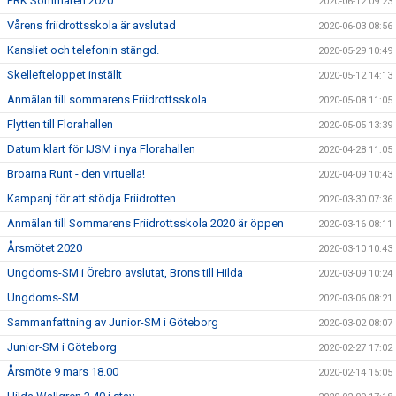
PRK Sommaren 2020
2020-06-12 09:23
Vårens friidrottsskola är avslutad
2020-06-03 08:56
Kansliet och telefonin stängd.
2020-05-29 10:49
Skellefteloppet inställt
2020-05-12 14:13
Anmälan till sommarens Friidrottsskola
2020-05-08 11:05
Flytten till Florahallen
2020-05-05 13:39
Datum klart för IJSM i nya Florahallen
2020-04-28 11:05
Broarna Runt - den virtuella!
2020-04-09 10:43
Kampanj för att stödja Friidrotten
2020-03-30 07:36
Anmälan till Sommarens Friidrottsskola 2020 är öppen
2020-03-16 08:11
Årsmötet 2020
2020-03-10 10:43
Ungdoms-SM i Örebro avslutat, Brons till Hilda
2020-03-09 10:24
Ungdoms-SM
2020-03-06 08:21
Sammanfattning av Junior-SM i Göteborg
2020-03-02 08:07
Junior-SM i Göteborg
2020-02-27 17:02
Årsmöte 9 mars 18.00
2020-02-14 15:05