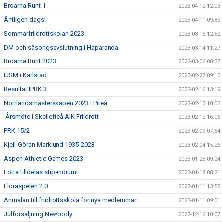
Broarna Runt 1
2023-04-12 12:03
Äntligen dags!
2023-04-11 09:39
Sommarfriidrottskolan 2023
2023-03-15 12:52
DM och säsongsavslutning i Haparanda
2023-03-14 11:27
Broarna Runt 2023
2023-03-06 08:37
IJSM i Karlstad
2023-02-27 09:13
Resultat IPRK 3
2023-02-16 13:19
Norrlandsmästerskapen 2023 i Piteå
2023-02-13 10:03
Årsmöte i Skellefteå AIK Friidrott
2023-02-12 16:06
PRK 15/2
2023-02-09 07:54
Kjell-Göran Marklund 1935-2023
2023-02-04 15:26
Aspen Athletic Games 2023
2023-01-25 09:24
Lotta tilldelas stipendium!
2023-01-18 08:21
Floraspelen 2.0
2023-01-11 13:55
Anmälan till friidrottsskola för nya medlemmar
2023-01-11 09:01
Julförsäljning Newbody
2022-12-16 10:07