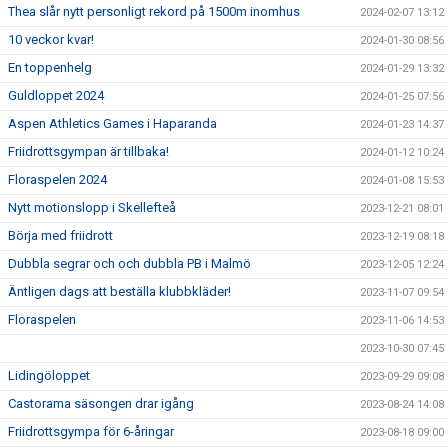
Thea slår nytt personligt rekord på 1500m inomhus
2024-02-07 13:12
10 veckor kvar!
2024-01-30 08:56
En toppenhelg
2024-01-29 13:32
Guldloppet 2024
2024-01-25 07:56
Aspen Athletics Games i Haparanda
2024-01-23 14:37
Friidrottsgympan är tillbaka!
2024-01-12 10:24
Floraspelen 2024
2024-01-08 15:53
Nytt motionslopp i Skellefteå
2023-12-21 08:01
Börja med friidrott
2023-12-19 08:18
Dubbla segrar och och dubbla PB i Malmö
2023-12-05 12:24
Äntligen dags att beställa klubbkläder!
2023-11-07 09:54
Floraspelen
2023-11-06 14:53
2023-10-30 07:45
Lidingöloppet
2023-09-29 09:08
Castorama säsongen drar igång
2023-08-24 14:08
Friidrottsgympa för 6-åringar
2023-08-18 09:00