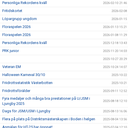
Personliga Rekordens kväll
2026-02-10 21:46
Fritidskortet
2026-02-08
Löpargrupp ungdom
2026-01-15
Floraspelen 2026
2026-01-13 15:21
Floraspelen 2026
2026-01-08 11:29
Personliga Rekordens kväll
2025-12-18 13:43
PRK junior
2025-11-20 14:03
2025-10-27 20:29
Veteran EM
2025-10-24 14:07
Halloween Karneval 30/10
2025-10-22
Friidrottsstatistik Västerbotten
2025-10-21
Friidrottsförälder
2025-09-11 12:52
Fyra medaljer och många bra prestationer på U/JSM i
2025-08-18 12:10
Ljungby 2025
Dags för JSM/USM i Ljungby
2025-08-13 16:06
Flera på plats på Distriktsmästerskapen i Boden i helgen
2025-08-04 13:56
Anmälan för HT-25 har öppnat!
2025-07-04 12:10