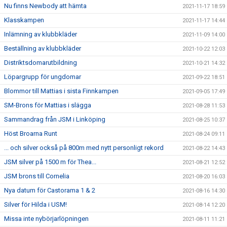
Nu finns Newbody att hämta
2021-11-17 18:59
Klasskampen
2021-11-17 14:44
Inlämning av klubbkläder
2021-11-09 14:00
Beställning av klubbkläder
2021-10-22 12:03
Distriktsdomarutbildning
2021-10-21 14:32
Löpargrupp för ungdomar
2021-09-22 18:51
Blommor till Mattias i sista Finnkampen
2021-09-05 17:49
SM-Brons för Mattias i slägga
2021-08-28 11:53
Sammandrag från JSM i Linköping
2021-08-25 10:37
Höst Broarna Runt
2021-08-24 09:11
... och silver också på 800m med nytt personligt rekord
2021-08-22 14:43
JSM silver på 1500 m för Thea...
2021-08-21 12:52
JSM brons till Cornelia
2021-08-20 16:03
Nya datum för Castorama 1 & 2
2021-08-16 14:30
Silver för Hilda i USM!
2021-08-14 12:20
Missa inte nybörjarlöpningen
2021-08-11 11:21