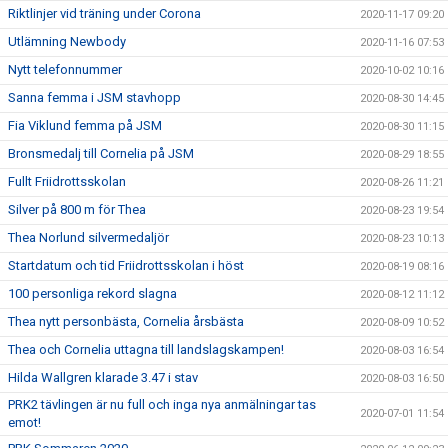
Riktlinjer vid träning under Corona
2020-11-17 09:20
Utlämning Newbody
2020-11-16 07:53
Nytt telefonnummer
2020-10-02 10:16
Sanna femma i JSM stavhopp
2020-08-30 14:45
Fia Viklund femma på JSM
2020-08-30 11:15
Bronsmedalj till Cornelia på JSM
2020-08-29 18:55
Fullt Friidrottsskolan
2020-08-26 11:21
Silver på 800 m för Thea
2020-08-23 19:54
Thea Norlund silvermedaljör
2020-08-23 10:13
Startdatum och tid Friidrottsskolan i höst
2020-08-19 08:16
100 personliga rekord slagna
2020-08-12 11:12
Thea nytt personbästa, Cornelia årsbästa
2020-08-09 10:52
Thea och Cornelia uttagna till landslagskampen!
2020-08-03 16:54
Hilda Wallgren klarade 3.47 i stav
2020-08-03 16:50
PRK2 tävlingen är nu full och inga nya anmälningar tas
2020-07-01 11:54
emot!