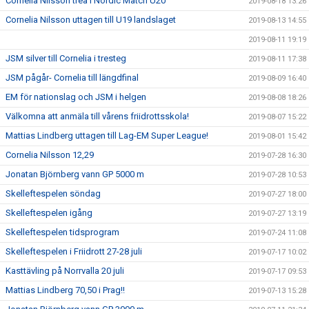
Cornelia Nilsson trea i Nordic Match U20
2019-08-18 13:26
Cornelia Nilsson uttagen till U19 landslaget
2019-08-13 14:55
2019-08-11 19:19
JSM silver till Cornelia i tresteg
2019-08-11 17:38
JSM pågår- Cornelia till längdfinal
2019-08-09 16:40
EM för nationslag och JSM i helgen
2019-08-08 18:26
Välkomna att anmäla till vårens friidrottsskola!
2019-08-07 15:22
Mattias Lindberg uttagen till Lag-EM Super League!
2019-08-01 15:42
Cornelia Nilsson 12,29
2019-07-28 16:30
Jonatan Björnberg vann GP 5000 m
2019-07-28 10:53
Skelleftespelen söndag
2019-07-27 18:00
Skelleftespelen igång
2019-07-27 13:19
Skelleftespelen tidsprogram
2019-07-24 11:08
Skelleftespelen i Friidrott 27-28 juli
2019-07-17 10:02
Kasttävling på Norrvalla 20 juli
2019-07-17 09:53
Mattias Lindberg 70,50 i Prag!!
2019-07-13 15:28