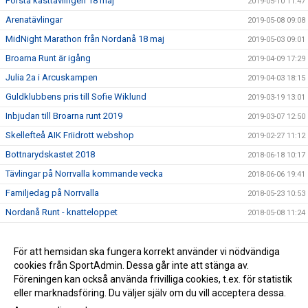
Första kasttävlingen 18 maj
2019-05-10 11:47
Arenatävlingar
2019-05-08 09:08
MidNight Marathon från Nordanå 18 maj
2019-05-03 09:01
Broarna Runt är igång
2019-04-09 17:29
Julia 2a i Arcuskampen
2019-04-03 18:15
Guldklubbens pris till Sofie Wiklund
2019-03-19 13:01
Inbjudan till Broarna runt 2019
2019-03-07 12:50
Skellefteå AIK Friidrott webshop
2019-02-27 11:12
Bottnarydskastet 2018
2018-06-18 10:17
Tävlingar på Norrvalla kommande vecka
2018-06-06 19:41
Familjedag på Norrvalla
2018-05-23 10:53
Nordanå Runt - knatteloppet
2018-05-08 11:24
Midnight Marathon 2018
2018-04-18 09:09
Nybörjarträning i vår
För att hemsidan ska fungera korrekt använder vi nödvändiga
2018-02-19 12:00
cookies från SportAdmin. Dessa går inte att stänga av.
Årsmöte för SAIK Friidrott
2018-01-25 16:47
Föreningen kan också använda frivilliga cookies, t.ex. för statistik
eller marknadsföring. Du väljer själv om du vill acceptera dessa.