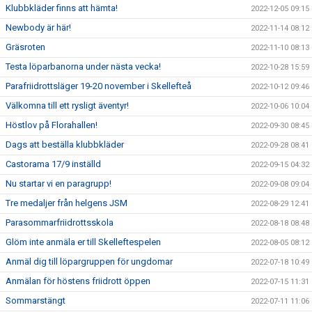
Klubbkläder finns att hämta!
2022-12-05 09:15
Newbody är här!
2022-11-14 08:12
Gräsroten
2022-11-10 08:13
Testa löparbanorna under nästa vecka!
2022-10-28 15:59
Parafriidrottsläger 19-20 november i Skellefteå
2022-10-12 09:46
Välkomna till ett rysligt äventyr!
2022-10-06 10:04
Höstlov på Florahallen!
2022-09-30 08:45
Dags att beställa klubbkläder
2022-09-28 08:41
Castorama 17/9 inställd
2022-09-15 04:32
Nu startar vi en paragrupp!
2022-09-08 09:04
Tre medaljer från helgens JSM
2022-08-29 12:41
Parasommarfriidrottsskola
2022-08-18 08:48
Glöm inte anmäla er till Skelleftespelen
2022-08-05 08:12
Anmäl dig till löpargruppen för ungdomar
2022-07-18 10:49
Anmälan för höstens friidrott öppen
2022-07-15 11:31
Sommarstängt
2022-07-11 11:06